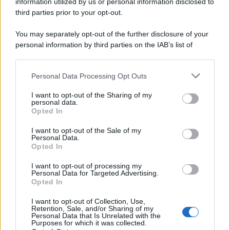
information utilized by us or personal information disclosed to
third parties prior to your opt-out.
Il ricordo /
Le radici di Francesco Guccini
You may separately opt-out of the further disclosure of your
personal information by third parties on the IAB’s list of
downstream participants.
Personal Data Processing Opt Outs
This information may also be disclosed by us to third parties
L'anniversario /
90 anni di Yves Saint Laurent, tra moda e
on the IAB’s List of Downstream Participants that may further
I want to opt-out of the Sharing of my
scandali
disclose it to other third parties.
personal data.
Opted In
Please note that this website/app uses one or more Google
services and may gather and store information including but
I want to opt-out of the Sale of my
Personal Data.
not limited to your visit or usage behaviour. You may click to
Opted In
grant or deny consent to Google and its third-party tags to
use your data for below specified purposes in below Google
I want to opt-out of processing my
consent section.
Personal Data for Targeted Advertising.
Opted In
I want to opt-out of Collection, Use,
Retention, Sale, and/or Sharing of my
Personal Data that Is Unrelated with the
Purposes for which it was collected.