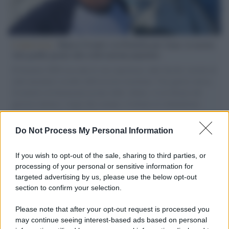
L'intervista /
Marco Croatti e la Flottilla per Gaza: le nostre
vele gonfie grazie alla sollevazione popolare
Il Senatore M5S racconta la sua esperienza sulle barche cariche di
aiuti umanitari assalite dall'esercito israeliano. Una guerra atroce,
il tentativo di disumanizzazione delle vittime, il servilismo del
governo italiano e degli altri europei, il ritorno al colonialismo.
L'importanza dei movimenti.
Do Not Process My Personal Information
Palestina /
Il Board of Peace di Trump assegna il primo
contratto per un rudimentale avamposto militare a Gaza
If you wish to opt-out of the sale, sharing to third parties, or
processing of your personal or sensitive information for
targeted advertising by us, please use the below opt-out
section to confirm your selection.
L'evento /
La Sila diventa un palcoscenico naturale: nasce “A
Farla Amare Comincia Tu – Opera Sila”
Please note that after your opt-out request is processed you
may continue seeing interest-based ads based on personal