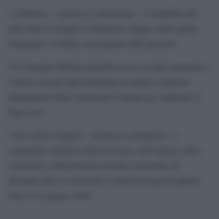
“L’obiettivo – precisa il comunicato – è ristabilire del
tutto entro il 6 luglio la libertà di viaggio nello spazio
Schengen e la libera circolazione delle persone”.
“Il Consiglio federale deciderà in un secondo momento e
d’intesa con gli Stati Schengen in merito a ulteriori
allentamenti delle restrizioni d’entrata nei confronti di
Stati terzi”.
“Già a inizio maggio – ricorda il comunicato – i
competenti ministeri della Svizzera, dell’Austria, della
Germania e della Francia avevano concordato di
abrogare tutte le restrizioni d’entrata tra questi quattro
Stati il 15 giugno 2020”.