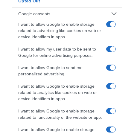
Opted Out
Syndication
Culture
Google consents
Salute
Globalist
I want to allow Google to enable storage
related to advertising like cookies on web or
Megachip
Globalscience
device identifiers in apps.
GiULia
Globalsport
I want to allow my user data to be sent to
Google for online advertising purposes.
Prima Pagina
I want to allow Google to send me
personalized advertising.
Giornale dello
Chi siamo
I want to allow Google to enable storage
Spettacolo
related to analytics like cookies on web or
Contributors
device identifiers in apps.
Wondernet
Facebook
I want to allow Google to enable storage
Giuliana Sgrena
related to functionality of the website or app.
Twitter
I want to allow Google to enable storage
Google News