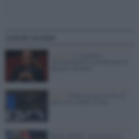
Articoli correlati
Governo /
Ue, Piantedosi:
"Incomprensibile la mortificazione di
Bulgaria e Romania"
Il caso /
Italiano ma nato in Cile e di
pelle scura, respinto a Nizza
Berlino, Merkel: 'serve accordo su