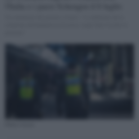
l'Italia e i paesi Schengen il 6 luglio
Un comunicato del governo svizzero: "A condizione che la
situazione dell'epidemia in Svizzera e negli Stati Ue/Aels lo
permetta"
Polizia svizzera