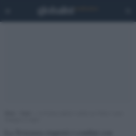
Home
>
Esteri
>
La Svizzera riaprirà i confini con l’Italia e i paesi
Schengen il 6 luglio
La Svizzera riaprirà i confini con