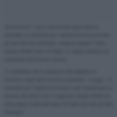
Ancora un po’ e poi ci sarà un altro passo forse la
normalità: le restrizioni per l’entrata in Svizzera da tutti
gli stati dell’area Schengen, compresa dunque l’Italia,
saranno abolite entro il 6 luglio. E’ quanto annuncia un
comunicato del governo svizzero.
“A condizione che la situazione dell’epidemia in
Svizzera e negli Stati Ue/Aels lo permetta – si legge – le
restrizioni per l’entrata in Svizzera e per l’ammissione al
mercato del lavoro e per il soggiorno saranno abolite da
metà giugno al più tardi entro il 6 luglio per tutti gli Stati
Schengen”.