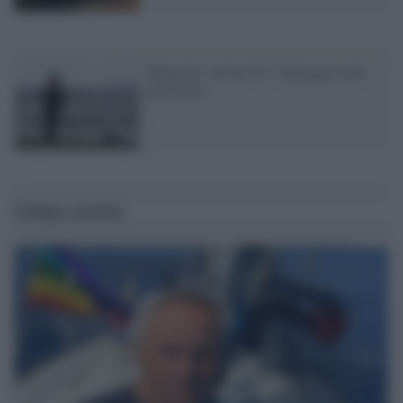
Migranti: vertice Ue, 'Schengen sotto
pressione'
Ultime notizie