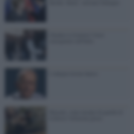
Turchia'. Renzi: 'salviamo Schengen'
Chiudere le frontiere? Gravi
conseguenze sull'Italia
L’indegna lezione danese
Migranti, corpo europeo di guardie di
frontiera? Soluzione giusta