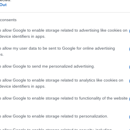
dall'e
Out
Austria e la situazione rischia di complicarsi
tentat
servil
dovesse, come ventilato alcuni giorni fa,
consents
europ
 ai controlli dei vicini. L’Italia, insomma, da
dei m
o allow Google to enable storage related to advertising like cookies on
 di trasformarsi in destinazione finale se ai
evice identifiers in apps.
L'att
strade per proseguire. Secondo alcuni il pericolo,
o allow my user data to be sent to Google for online advertising
Seri
are anche dalla rotta balcanica da cui i migranti
s.
acolato il cammino verso nord, potrebbero
to allow Google to send me personalized advertising.
tarversare l’Adriatico. Ipotesi all’apparenza
Musi
o allow Google to enable storage related to analytics like cookies on
esti mesi, i flussi migratori si rimodellano e
evice identifiers in apps.
o allow Google to enable storage related to functionality of the website
dovrebbe invece essere la situazione della
Il ri
nte con nessun altro Paese dell’area Schengen.
"Cron
o allow Google to enable storage related to personalization.
che s
 sulle coste elleniche continueranno, come oggi,
o allow Google to enable storage related to security, including