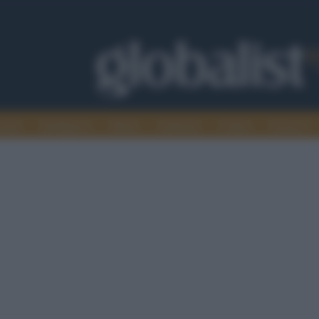
omia
Intelligence
Media
Ambiente
Cultura
Scienza