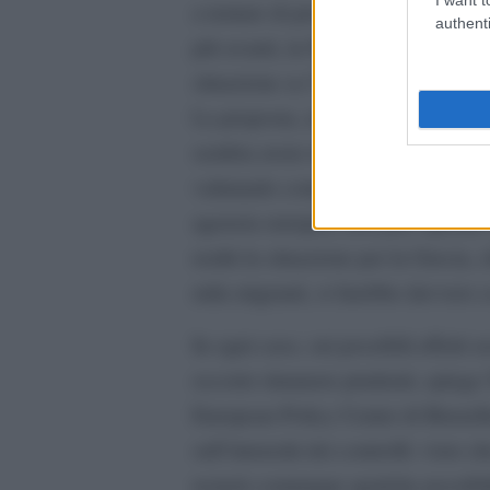
a tentare di proseguire verso nor
authenti
più avanti, in Macedonia o lungo l
situazione se l’Unione europea ini
La proposta, avanzata dalla Sloven
sembra avere ricevuto buona acco
valutando come tali controlli potre
agenzia europea, non può operare i
realtà la situazione per la Grecia,
mila migranti, si farebbe davvero 
In ogni caso, sui possibili effetti se
occorre rimanere prudenti, spiega
European Policy Center di Bruxelle
sull’intensità dei controlli: visto
resterà comunque qualche possibilit