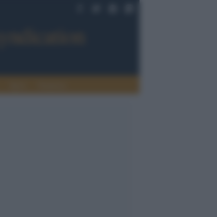
Sport
Tendenze