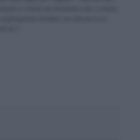
erare la volontà dei richiedenti asilo: se hanno
ongiungimento familiare, per arrivare in un
rivarci”.
pp