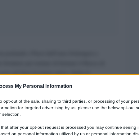
sta portando i Paesi dell’area Schengen a
 frontiere per tentare di fermare il flusso di
ere gli Stati di primo arrivo, Italia in
 ai propri confini, sono stati fino ad ora Austria,
ocess My Personal Information
ia e Norvegia. Nulla di irregolare, beninteso:
to opt-out of the sale, sharing to third parties, or processing of your per
possibilità previste dal Codice frontiere
formation for targeted advertising by us, please use the below opt-out s
 una “minaccia grave per l’ordine pubblico o la
 selection.
o può, “in via eccezionale” ripristinare i
 that after your opt-out request is processed you may continue seeing i
erò, decisioni di questo tipo possono avere un
ased on personal information utilized by us or personal information dis