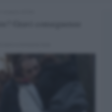
i conseguenze sull’Italia
ere? Gravi conseguenze
i transito in destinazione finale.