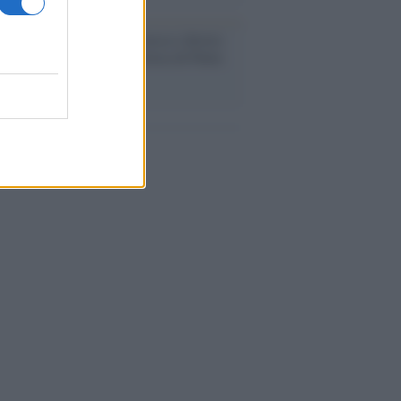
udio /
Disinformazione russa e destra:
 la macchina propagandistica di Putin
o la crisi di Ceuta