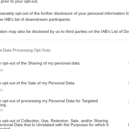
 prior to your opt-out.
ino ai primi Paese di arrivo che, per dirla come il
ano, “non possono mettere il filo spinato in
rately opt-out of the further disclosure of your personal information by
he IAB’s list of downstream participants.
Ulti
tion may also be disclosed by us to third parties on the IAB’s List of 
essere sull’Italia, che confina direttamente con
 that may further disclose it to other third parties.
eamente sospeso Schengen: Francia e Austria.
 that this website/app uses one or more Google services and may gath
l Data Processing Opt Outs
tici a queste frontiere potrebbe portare ad una
including but not limited to your visit or usage behaviour. You may click 
 to Google and its third-party tags to use your data for below specifi
azione dei migranti che, arrivati in Italia,
o opt-out of the Sharing of my personal data.
ogle consent section.
In
no di proseguire il loro viaggio verso i Paesi del
lcoli pochi giorni fa il segretario di Stato
o opt-out of the Sale of my Personal Data.
 Désir, alla frontiera tra Francia e Italia sono
In
 17.661 migranti irregolari sono stati rimandati
L'int
to opt-out of processing my Personal Data for Targeted
Gaza:
ing.
ia ha reintrodotto controlli sistematici alle
In
solle
umero degli irregolari individuati e riammessi nel
Il Se
o opt-out of Collection, Use, Retention, Sale, and/or Sharing
ersonal Data that Is Unrelated with the Purposes for which it
barch
trebbe aumentare, e non di poco. Stessa cosa
lected.