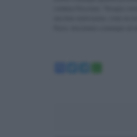
continua Pascouau, “bisogna consid
una forte motivazione, come un ric
Paese, riusciranno comunque ad ar
Facebook
Twitter
Telegram
WhatsA