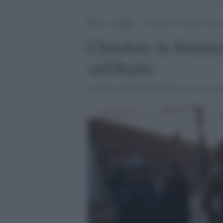
Home
>
Notizie
>
Chiudere le frontiere? Grav
Chiudere le fronti
sull'Italia
L'Italia rischia di trasformarsi da paese d