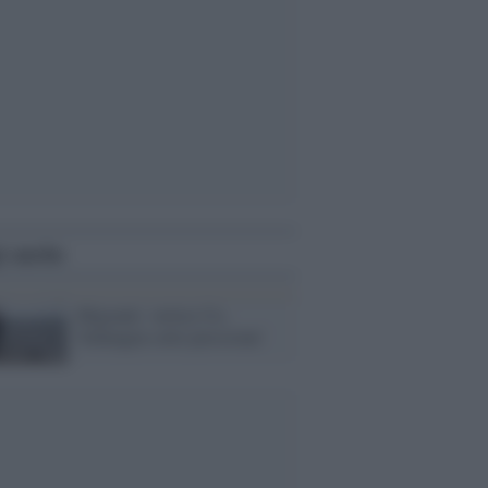
i anche
Migranti: vertice Ue,
'Schengen sotto pressione'