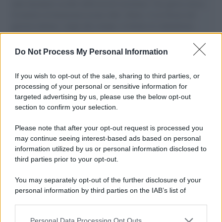
aiuti umanitari assalite dall'esercito israeliano. Una guerra atroce,
il tentativo di disumanizzazione delle vittime, il servilismo del
governo italiano e degli altri europei, il ritorno al colonialismo.
L'importanza dei movimenti.
Do Not Process My Personal Information
Il lutto /
Addio a Livio Berruti, leggenda dello sprint
italiano
If you wish to opt-out of the sale, sharing to third parties, or
processing of your personal or sensitive information for
targeted advertising by us, please use the below opt-out
section to confirm your selection.
Il libro /
Crescere significa pentirsi: l’immaturità degli
italiani tra berlusconismo, fascismo e nuove nostalgie
Please note that after your opt-out request is processed you
may continue seeing interest-based ads based on personal
information utilized by us or personal information disclosed to
third parties prior to your opt-out.
Memoria /
Quando Pasolini raccontava i minatori italiani in
You may separately opt-out of the further disclosure of your
Belgio dopo Marcinelle
personal information by third parties on the IAB’s list of
downstream participants.
Personal Data Processing Opt Outs
This information may also be disclosed by us to third parties