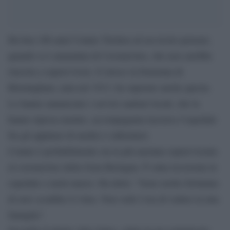
Ha ben 106 anni Connie Titchen ed era lecito pensare,
quando si è ammalata di Coronavirus, che non sarebbe
riuscita a sopravvivere. E invece la bisnonna di
Birmingham, nata nel 1913, ha superato anche questa.
Lo hanno annunciato i servizi sanitari locali, che la
hanno ripresa mentre, accompagnata lasciava l’ospedale
fra gli applausi di medici e infermieri.
Connie è probabilmente sia la più anziana sopravvissuta
al coronavirus della Gran Bretagna. È stata ricoverata in
ospedale a metà marzo. Ha detto: “Sono molto fortunata
di aver sconfitto il virus. Non vedo l’ora di vedere la mia
famiglia”.