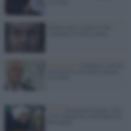
corsi Lgbt
Pedofilo sadico e seriale sul web:
condannato a 32 anni di carcere
Gran Bretagna /
Condannato il chirurgo
che incideva le sue iniziali sul fegato
dei pazienti
Londra /
Discrimina le ragazze: l'Alta
Corte condanna una scuola islamica di
Birmingham