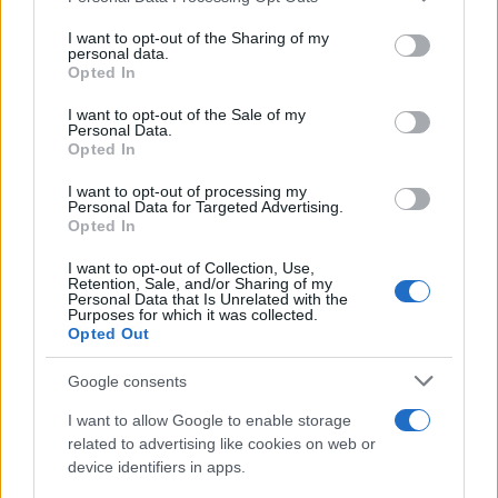
Il libro /
La letteratura che racconta l’estate
on the IAB’s List of Downstream Participants that may further
I want to opt-out of the Sharing of my
disclose it to other third parties.
personal data.
Opted In
Please note that this website/app uses one or more Google
services and may gather and store information including but
I want to opt-out of the Sale of my
Personal Data.
not limited to your visit or usage behaviour. You may click to
Opted In
grant or deny consent to Google and its third-party tags to
use your data for below specified purposes in below Google
I want to opt-out of processing my
consent section.
Personal Data for Targeted Advertising.
Opted In
I want to opt-out of Collection, Use,
Retention, Sale, and/or Sharing of my
Personal Data that Is Unrelated with the
Purposes for which it was collected.
Opted Out
Syndication
Culture
Google consents
Salute
Globalist
I want to allow Google to enable storage
related to advertising like cookies on web or
Megachip
Globalscience
device identifiers in apps.