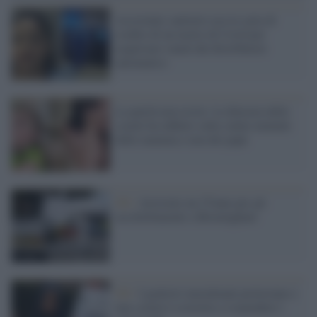
Assistente sanitario usa la carta di
credito di un morto di Covid per
acquistare snack dal distributore
automatico
La parità non esiste: la chiusura delle
scuole ha influito sulla salute mentale
delle mamma e non dei papà
Gb /
Arrestato un 27enne per gli
accoltellamenti a Birmingham
Gb /
I genitori musulmani protestano e
una scuola è costretta a sospendere i