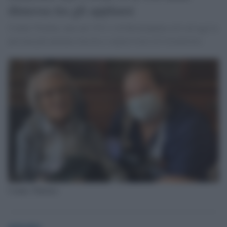
dimessa tra gli applausi
Connie Titchen, nata nel 1913, è di Birmingham ed è ad oggi la
persona più anziana riuscita a sopravvivere al Coronavirus.
Connie Tithchen
globalist