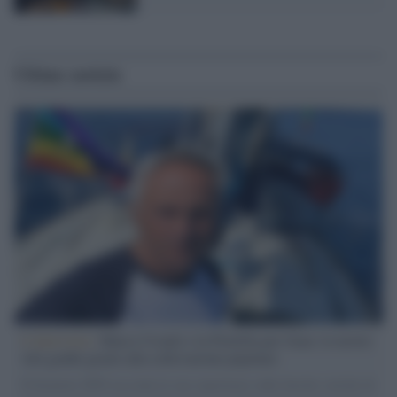
Ultime notizie
L'intervista /
Marco Croatti e la Flottilla per Gaza: le nostre
vele gonfie grazie alla sollevazione popolare
Il Senatore M5S racconta la sua esperienza sulle barche cariche di