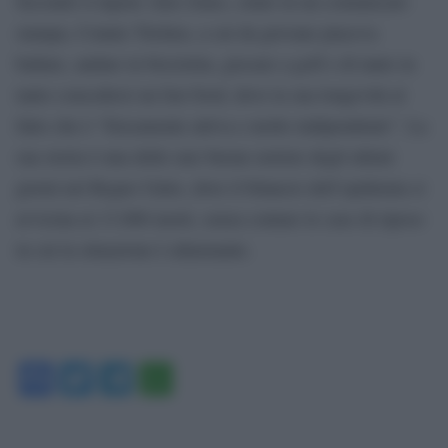
Secondo il nipote Alex Jones, citato in un comunicato
stampa, Connie Titchen, a cui da giovane piaceva
ballare, andare in bicicletta, giocare a golf e di tanto in
tanto concedersi un fast food, deve la sua longevità al
fatto che è “fisicamente attiva e molto indipendente”. La
sua storia è una delle rare buone notizie degli ultimi
giorni nel Regno Unito, dove il bilancio dell’epidemia si
avvicina ai 13.000 morti, senza contare le case di riposo
in cui la situazione è allarmante.
Facebook
Twitter
Telegram
WhatsApp