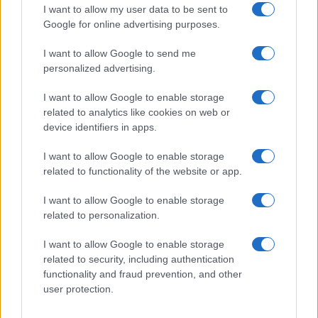
GiULia
Globalsport
I want to allow my user data to be sent to
Google for online advertising purposes.
Prima Pagina
I want to allow Google to send me
personalized advertising.
Giornale dello
Chi siamo
I want to allow Google to enable storage
Spettacolo
related to analytics like cookies on web or
Contributors
device identifiers in apps.
Wondernet
Facebook
I want to allow Google to enable storage
Giuliana Sgrena
related to functionality of the website or app.
Twitter
I want to allow Google to enable storage
Google News
related to personalization.
Mastodon
I want to allow Google to enable storage
related to security, including authentication
Cookie Policy
functionality and fraud prevention, and other
user protection.
Preferenze Privacy