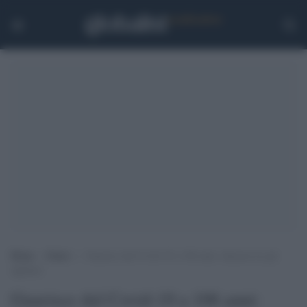
Home
>
Esteri
>
Guarisce dal Covid-19 a 106 anni: dimessa tra gli
applausi
Guarisce dal Covid-19 a 106 anni: