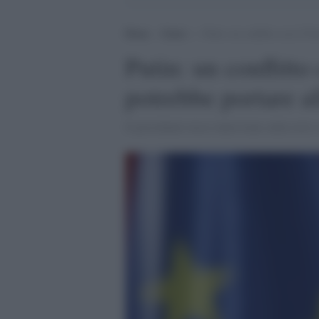
Home
>
Esteri
>
Putin: un conflitto con il No
Putin: un conflitto
potrebbe portare al
Il presidente russo interviene sulla crisi