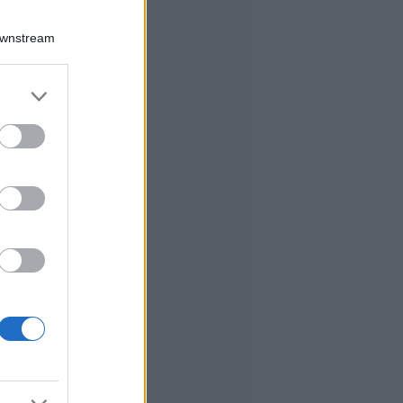
Downstream
er and store
to grant or
ed purposes