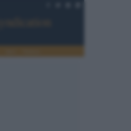
Sport
Tendenze