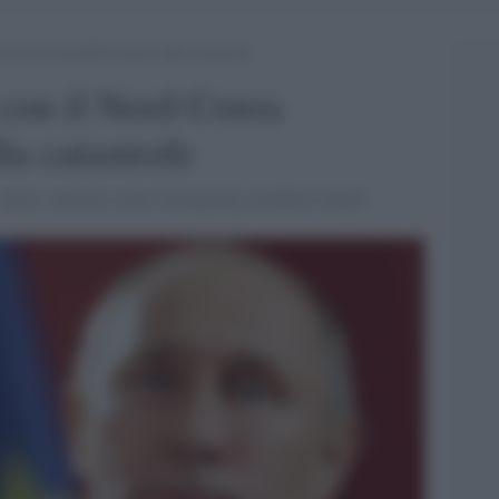
rd Corea potrebbe portare alla catastrofe
 con il Nord Corea
la catastrofe
: nuove sanzioni contro Pyongyang sarebbero inutili