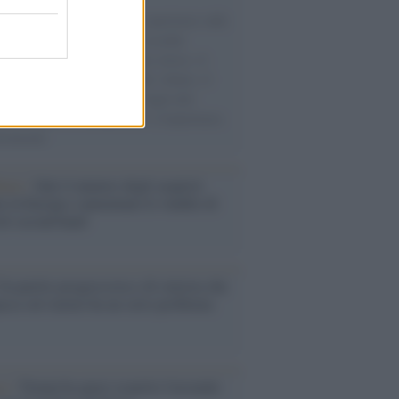
natore M5S racconta la sua esperienza sulle
e cariche di aiuti umanitari assalite
sercito israeliano. Una guerra atroce, il
ivo di disumanizzazione delle vittime, il
ismo del governo italiano e degli altri
ei, il ritorno al colonialismo. L'importanza
ovimenti.
enze /
Sale il numero degli acquisti
e in Europa e aumentano le vendite di
oli second hand
Un partito progressista e di sinistra che
acca sul riarmo ha un serio problema
so /
Trump ha quasi esaurito l'arsenale