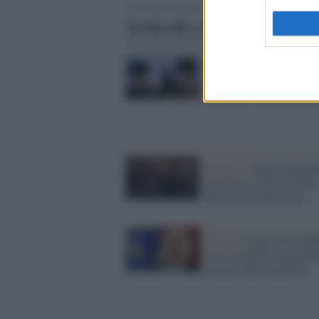
Articoli correlati
Guerra /
Lavrov: "User
il nucleare solo se la Ru
rischierà l'annientamen
Scenari /
Guerra nuclea
mai così vicina: il Sipri
lancia l'allarme rosso
Mosca /
Putin: un confli
con il Nord Corea potre
portare alla catastrofe