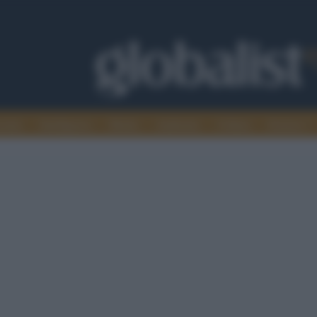
omia
Intelligence
Media
Ambiente
Cultura
Scienza