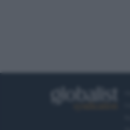
Ch
Co
Fa
Tw