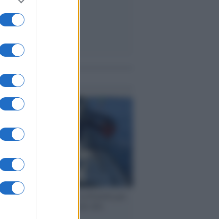
me notizie
ervista /
Marco Croatti e la Flottilla per
 le nostre vele gonfie grazie alla
vazione popolare