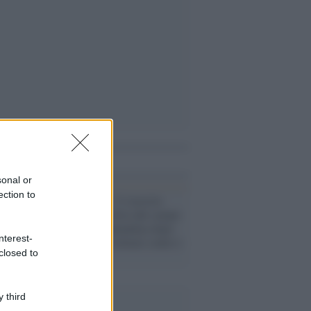
i anche
sonal or
ection to
Cisgiordania /
L’esercito
israeliano si ritira dal campo
profughi di Qalandiya dopo
nterest-
tre giorni di violenze contro i
closed to
palestinesi
 third