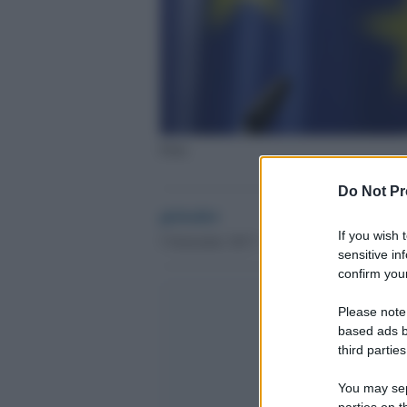
Putin
Do Not Pr
globalist
If you wish 
5 Settembre 2017 - 08.34
sensitive in
confirm your
Please note
based ads b
third parties
You may sepa
parties on t