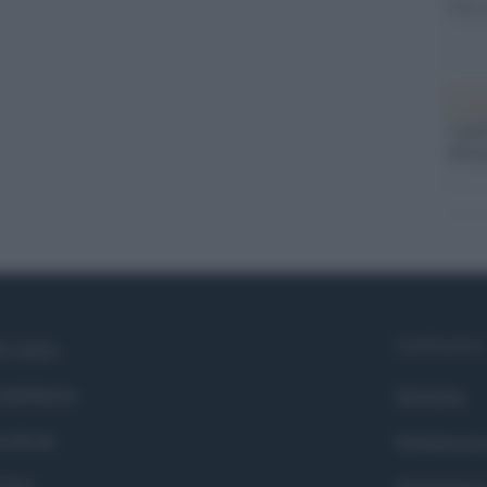
Usa, 
La b
vogli
dirig
Syndication
i siamo
ntributors
Globalist
cebook
Globalscie
itter
Globalsport