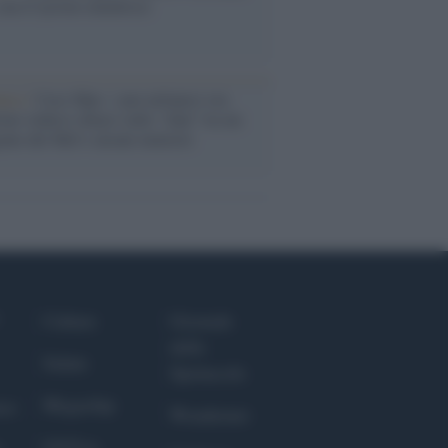
ma il tycoon smentisce
anca /
Caso Mps: i pm milanesi ora
ono vederci chiaro sulle “chat” tra un
ente del Mef e alcuni ministri
Culture
Giornale
dello
Salute
Spettacolo
Megachip
nce
Wondernet
GiULia