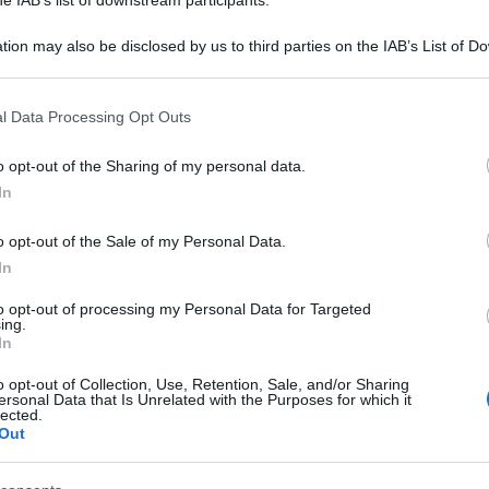
tion may also be disclosed by us to third parties on the IAB’s List of 
 that may further disclose it to other third parties.
 that this website/app uses one or more Google services and may gath
l Data Processing Opt Outs
including but not limited to your visit or usage behaviour. You may click 
 to Google and its third-party tags to use your data for below specifi
o opt-out of the Sharing of my personal data.
Nord sarebbero “futili e inefficaci” e visto che
ogle consent section.
In
nflitto potrebbe portare a una catastrofe
o opt-out of the Sale of my Personal Data.
ladimir Putin, convinto che “insistere sull’isteria
In
 sia “senza senso, un vicolo cieco”.
to opt-out of processing my Personal Data for Targeted
ing.
 tali condizioni – ha affermato
Putin
– non ha
In
otrebbe portare a una catastrofe globale,
o opt-out of Collection, Use, Retention, Sale, and/or Sharing
ersonal Data that Is Unrelated with the Purposes for which it
 vite umane. Per risolvere la questione nucleare
lected.
Out
on quella del dialogo pacifico”. Il presidente
a ulteriori sanzioni. “Come ho detto ieri ai miei