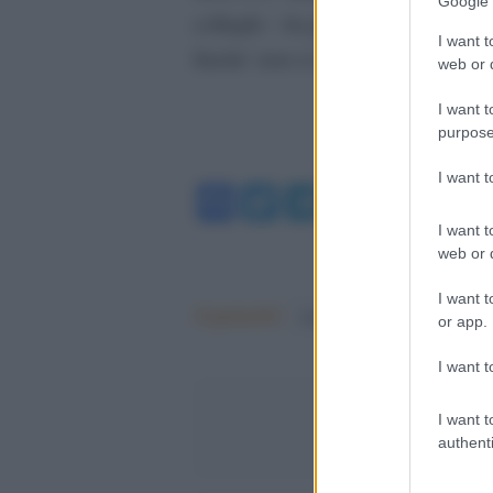
Google 
colleghi – ha proseguito – mange
I want t
finche’ non si sentiranno sicuri”.
web or d
I want t
purpose
I want 
Facebook
Twitter
Telegram
WhatsA
I want t
web or d
I want t
Argomenti:
donald trump
or app.
I want t
I want t
authenti