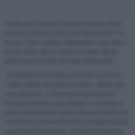
Il leader della Corea del Nord, Kim Jong-un, afferma
che prima di lanciare missili verso Guam guarderà “un
altro po’ il folle e stupido comportamento degli yankee”,
secondo quanto riporta l’agenzia di stampa ufficiale
nordcoreana Kcna citata dai media internazionali.
“Per disinnescare le tensioni e prevenire il pericoloso
conflitto militare nella penisola coreana – afferma Kim,
citato dalla Kcna – è necessario che gli Stati Uniti
facciano innanzitutto scelte adeguate e le traducano in
azioni, in quanto hanno compiuto una provocazione con
l’introduzione di enormi attrezzature strategiche nucleari
in prossimità della penisola”. Il leader nordcoreano ha