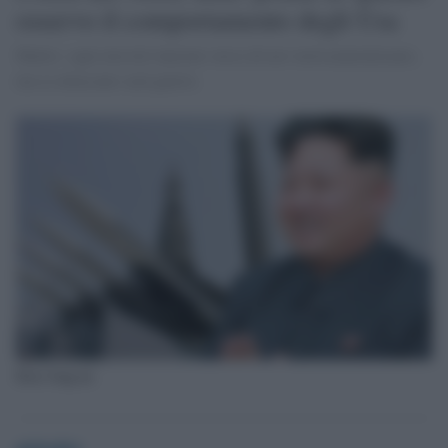
osservo il comportamento degli Usa
Mattis: ogni missile lanciato verso di noi verrà neutralizzato,
ma se attaccano sarà guerra
Kim Jong-un
globalist