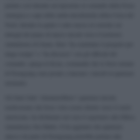
parlato così durante un’ispezione al comando della Forza
strategica a capo delle unità missilistiche della Corea del
Nord, durante la quale è stato messo al corrente sui
dettagli del piano di lancio missili verso il territorio
statunitense di Guam. Kim “ha esaminato il progetto per
lungo tempo” e “ha discusso” con gli ufficiali del
comando, spiega la Kcna, costatando che le forze armate
di Pyongyang sono pronte a lanciare i missili in qualsiasi
momento.
Gli Stati Uniti “eliminerebbero” qualsiasi missile
nordcoreano che fosse visto essere diretto verso il suolo
americano, ha dichiarato ieri sera il segretario alla Difesa
statunitense Jim Mattis. E ha aggiunto che qualsiasi
attacco da parte di Pyongyang potrebbe portare alla