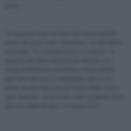
guerra.
“Se sparassero contro gli Stati Uniti, questo potrebbe
portare alla guerra molto velocemente”, ha detto Mattis,
rimarcando: “Sì, si chiama guerra se ci sparano”. Il
segretario alla Difesa americano ha affermato che i
sistemi di rilevamento missilistico e di tracciamento
degli Stati Uniti possono rapidamente sapere se un
missile lanciato dalla Corea del Nord è diretto verso il
suolo americano. Se un missile viene considerato diretto
sull’isola, Mattis ha detto: “Lo faremo fuori”.