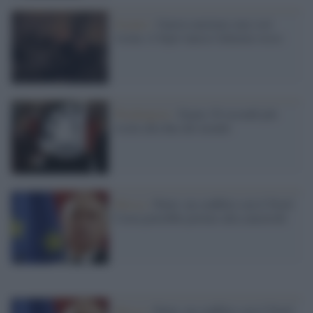
Scenari /
Guerra nucleare mai così
vicina: il Sipri lancia l'allarme rosso
Washington /
Siamo 30 secondi più
vicini alla fine del mondo
Mosca /
Putin: un conflitto con il Nord
Corea potrebbe portare alla catastrofe
Mosca /
Putin: un conflitto con il Nord