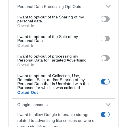
Personal Data Processing Opt Outs
This information may also be disclosed by us to third parties
Megachip
Globalscience
on the IAB’s List of Downstream Participants that may further
I want to opt-out of the Sharing of my
disclose it to other third parties.
personal data.
GiULia
Globalsport
Opted In
Please note that this website/app uses one or more Google
Prima Pagina
services and may gather and store information including but
I want to opt-out of the Sale of my
Personal Data.
not limited to your visit or usage behaviour. You may click to
Opted In
grant or deny consent to Google and its third-party tags to
use your data for below specified purposes in below Google
Giornale dello
Chi siamo
I want to opt-out of processing my
consent section.
Personal Data for Targeted Advertising.
Spettacolo
Opted In
Contributors
Wondernet
I want to opt-out of Collection, Use,
Facebook
Retention, Sale, and/or Sharing of my
Personal Data that Is Unrelated with the
Giuliana Sgrena
Purposes for which it was collected.
Twitter
Opted Out
Google News
Google consents
Mastodon
I want to allow Google to enable storage
related to advertising like cookies on web or
Cookie Policy
device identifiers in apps.