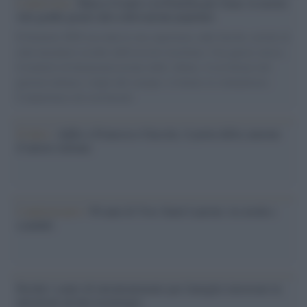
L'intervista /
Marco Croatti e la Flottilla per Gaza: le nostre
vele gonfie grazie alla sollevazione popolare
Il Senatore M5S racconta la sua esperienza sulle barche cariche di
aiuti umanitari assalite dall'esercito israeliano. Una guerra atroce,
il tentativo di disumanizzazione delle vittime, il servilismo del
governo italiano e degli altri europei, il ritorno al colonialismo.
L'importanza dei movimenti.
Il lutto /
Addio a Francesco Guccini, il poeta della canzone
d’autore italiana
L'anniversario /
90 anni di Yves Saint Laurent, tra moda e
scandali
Perché i centri di intrattenimento per famiglie investono in
attrazioni ad alta tecnologia