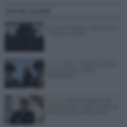
Articoli correlati
Usa, foto di soldatesse nude sui social:
si allarga lo scandalo
Guerra /
Lavrov: "Useremo il nucleare
solo se la Russia rischierà
l'annientamento"
Guerra /
La Russia stempera i toni:
"Guerra nucleare? Siamo vincolati alla
dichiarazione di inammissibilità"