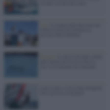
Tacchini secondi nella canoa
Vela /
Lo skipper della Barcolana che
trafficava droga dal Sudamerica:
arrestato Milos Radonjic
Migranti /
Le nuove rotte degli scafisti:
dalla Turchia alla Sicilia in barca a
vela: in 40 sbarcano nel siracusano
Laura Linares esclusa dalle Olimpiadi
2016: protesta su Facebook