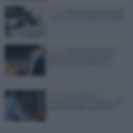
Il lutto /
Bimba precipitata dal balcone
a Torino: lacrime ai funerali di Fatima
La nota /
E alla fine come uno dei
piccoli pastorelli di Fatima anche
Salvini ha avuto un'apparizione...
Destra /
Salvini a Fatima
strumentalizza pure la Madonna: "Ho
consacrato la salute degli italiani"