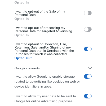
Opted In
Please note that this website/app uses one or more Google
services and may gather and store information including but
I want to opt-out of the Sale of my
Personal Data.
not limited to your visit or usage behaviour. You may click to
Opted In
grant or deny consent to Google and its third-party tags to
use your data for below specified purposes in below Google
I want to opt-out of processing my
consent section.
Personal Data for Targeted Advertising.
Opted In
I want to opt-out of Collection, Use,
Retention, Sale, and/or Sharing of my
Personal Data that Is Unrelated with the
Purposes for which it was collected.
Opted Out
Syndication
Culture
Google consents
Salute
Globalist
I want to allow Google to enable storage
related to advertising like cookies on web or
Megachip
Globalscience
device identifiers in apps.
GiULia
Globalsport
I want to allow my user data to be sent to
Google for online advertising purposes.
Prima Pagina