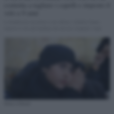
costretta a tagliare i capelli e imposto il
velo a 9 anni
La bambina ha raccontato il suo inferno. I jihadisti hanno
imposto il velo alle bambine che avessero compiuto 5 anni
Fatima al-Hamid