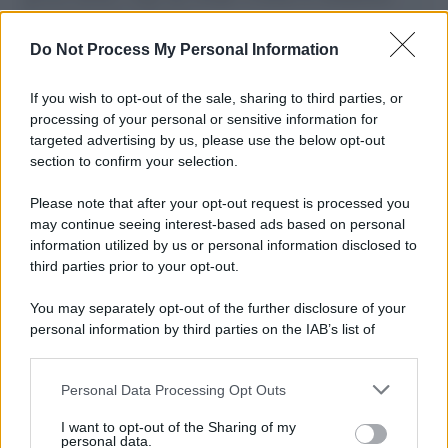
L'importanza dei movimenti.
Do Not Process My Personal Information
Il caso /
Trump ha quasi esaurito l'arsenale Usa, ma il
tycoon smentisce
If you wish to opt-out of the sale, sharing to third parties, or
processing of your personal or sensitive information for
targeted advertising by us, please use the below opt-out
section to confirm your selection.
Chiesa /
Papa Leone XIV denuncia le violenze in Ucraina e
Russia e chiede il rispetto del diritto umanitario e della
Please note that after your opt-out request is processed you
diplomazia
may continue seeing interest-based ads based on personal
information utilized by us or personal information disclosed to
third parties prior to your opt-out.
Il centenario /
A L'Aquila arriva la mostra "Tito, 100 anni
You may separately opt-out of the further disclosure of your
attraverso la forma"
personal information by third parties on the IAB’s list of
downstream participants.
Personal Data Processing Opt Outs
This information may also be disclosed by us to third parties
Il medagliere /
Europei di nuoto: Pellecani guida una super
on the IAB’s List of Downstream Participants that may further
I want to opt-out of the Sharing of my
Italia
disclose it to other third parties.
personal data.