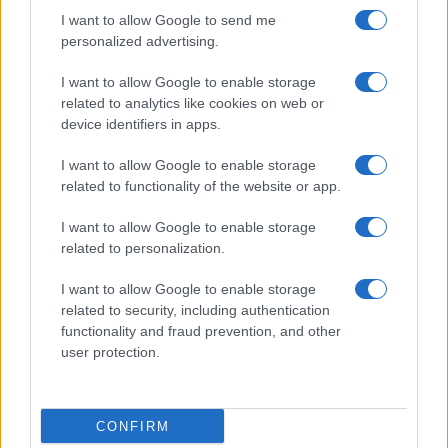
I want to allow Google to send me
personalized advertising.
Giornale dello
Chi siamo
I want to allow Google to enable storage
Spettacolo
related to analytics like cookies on web or
Contributors
device identifiers in apps.
Wondernet
Facebook
I want to allow Google to enable storage
Giuliana Sgrena
related to functionality of the website or app.
Twitter
I want to allow Google to enable storage
Google News
related to personalization.
Mastodon
I want to allow Google to enable storage
related to security, including authentication
Cookie Policy
functionality and fraud prevention, and other
user protection.
Preferenze Privacy
CONFIRM