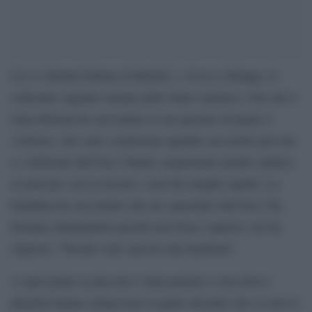
Lei si chiama Fatima al-Hamid, e viveva a Raqqa, la
sedicente capitale siriana dello Stato islamico. Ora che è
stata liberata ha raccontato il suo passato di paura e
violenze, che sono cominciate quando era molto piccola
e i miliziani dell’Isis l’hanno sequestrata mentre andava
al mercato con in mostra i suoi bei lunghi capelli. La
bambina ha raccontato che un caporiano dell’Isis l’ha
fermata chiedendole perché non fosse coperta e lei ha
risposto: “Perché sono ancora una bambina”.
A quel punto la piccola è stata portata a casa dove i
jihadisti hanno minacciato il padre dicendo che se non le