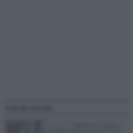
Articoli correlati
Paris2024 /
Coppie d'oro e d'argento:
Tita-Banti primi nella vela e Casadei-