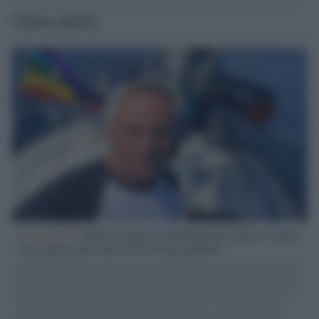
Ultime notizie
L'intervista /
Marco Croatti e la Flottilla per Gaza: le nostre
vele gonfie grazie alla sollevazione popolare
Il Senatore M5S racconta la sua esperienza sulle barche cariche di
aiuti umanitari assalite dall'esercito israeliano. Una guerra atroce,
il tentativo di disumanizzazione delle vittime, il servilismo del
governo italiano e degli altri europei, il ritorno al colonialismo.