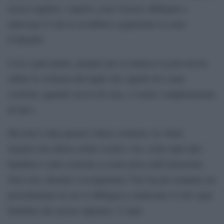
avesse tagliato i capelli e non l’avesse obbligata a
indossare il velo le avrebbero sequestrato la carta
d’identità.
Così a quel punto, proprio per le minacce la piccola ha
subito la violenza del taglio dei capelli ed è stata
costretta, quando usciva di casa, a vestire completamente
di nero.
Ma non è stata questa l’unica violenza: Lo Stato
islamico ha chiuso molte scuole e lei, come tanti altri
bambini è stata costretta a essere priva dell’istruzione.
Non solo, durante l’occupazione l’Isis ha poi emanato un
provedimento in cui si obbligava a indossare il velo ogni
bambina che avesse superato i 5 anni.