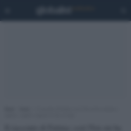
Home
>
Esteri
>
Il racconto di Fatima: così l’Isis mi ha costretta a
tagliare i capelli e imposto il velo a 9 anni
Il racconto di Fatima: così l'Isis mi ha