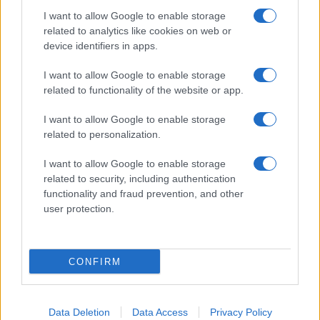
Giornale dello
Chi siamo
I want to allow Google to enable storage
Spettacolo
related to analytics like cookies on web or
Contributors
device identifiers in apps.
Wondernet
Facebook
I want to allow Google to enable storage
Giuliana Sgrena
related to functionality of the website or app.
Twitter
I want to allow Google to enable storage
Google News
related to personalization.
Mastodon
I want to allow Google to enable storage
related to security, including authentication
Cookie Policy
functionality and fraud prevention, and other
user protection.
Preferenze Privacy
CONFIRM
©2021 Globalist.it • All right reserved.
Data Deletion
Data Access
Privacy Policy
Syndication