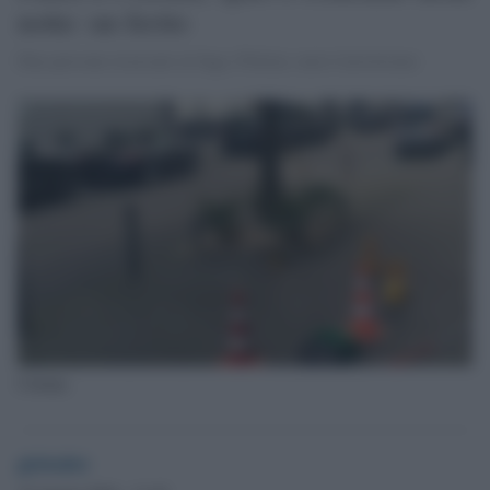
notte: un ferito
Due persone ricercate in fuga. Polizia: non è terrorismo
Colonia
globalist