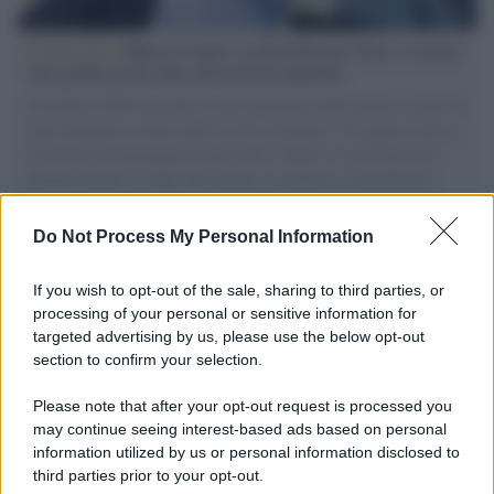
L'intervista /
Marco Croatti e la Flottilla per Gaza: le nostre
vele gonfie grazie alla sollevazione popolare
Il Senatore M5S racconta la sua esperienza sulle barche cariche di
aiuti umanitari assalite dall'esercito israeliano. Una guerra atroce,
il tentativo di disumanizzazione delle vittime, il servilismo del
governo italiano e degli altri europei, il ritorno al colonialismo.
L'importanza dei movimenti.
Do Not Process My Personal Information
L'attesa /
Un estate di calcio: tra Mondiali e Serie A
If you wish to opt-out of the sale, sharing to third parties, or
processing of your personal or sensitive information for
targeted advertising by us, please use the below opt-out
section to confirm your selection.
Imperialismo /
Petrolio e prepotenze di Trump: una società
legata a 'Donald' vuole perforare la Groenlandia senza
Please note that after your opt-out request is processed you
autorizzazione
may continue seeing interest-based ads based on personal
information utilized by us or personal information disclosed to
third parties prior to your opt-out.