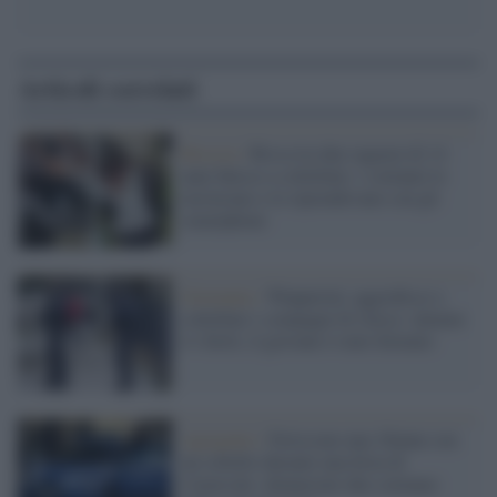
Articoli correlati
Brescia /
Rissa tra due ragazze di 14
anni finisce a coltellate: i coetanei le
incitavano e le riprendevano con gli
smartphone
Germania /
Wuppertal, aggredisce a
coltellate i compagni di classe: almeno
4 i feriti, il giovane è stato fermato
Agrigento /
Feriscono una 16enne con
un coltello durante una festa di
Carnevale: denunciate due coetanee