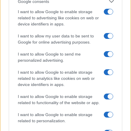
Google consents
Salute
Globalist
I want to allow Google to enable storage
related to advertising like cookies on web or
Megachip
Globalscience
device identifiers in apps.
GiULia
Globalsport
I want to allow my user data to be sent to
Google for online advertising purposes.
Prima Pagina
I want to allow Google to send me
personalized advertising.
Giornale dello
Chi siamo
I want to allow Google to enable storage
Spettacolo
related to analytics like cookies on web or
Contributors
device identifiers in apps.
Wondernet
Facebook
I want to allow Google to enable storage
Giuliana Sgrena
related to functionality of the website or app.
Twitter
I want to allow Google to enable storage
Google News
related to personalization.
Mastodon