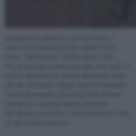
Il quotidiano ha pubblicato le foto della vettura, e
riferisce che la Mercedes ha tutte e quattro le ruote
bucate e i finestrini rotti. Uno dei sospetti è stato
bloccato poco dopo a bordo di una Opel Astra grigia. La
polizia è intervenuta e ha arrestato due persone, mentre
altre due sono riuscite a fuggire. Dopo aver allontanato
l’ipotesi del terrorismo, un portavoce della polizia ha
aggiunto che si aspettano maggiori chiarimenti
dall’ospedale in cui il ferito è stato trasportato per capire
che tipo di arma è stata usata.