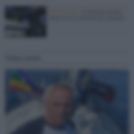
Femminicidio /
A Pordenone un'altra
donna uccisa a coltellate dal compagno
Ultime notizie