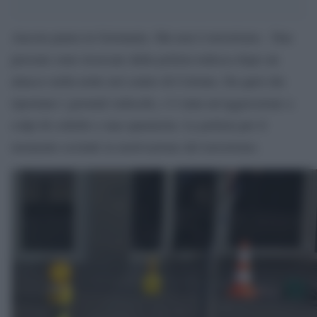
Ancora paura in Germania. Ma non è terrorismo. Due
persone sono ricercate dalla polizia tedesca dopo un
attacco nella notte nel centro di Colonia. Da quel che
riportano i giornali tedeschi, c’è stata un’aggressione a
colpi di coltello e una sparatoria. La polizia per il
momento esclude la motivazione del terrorismo.