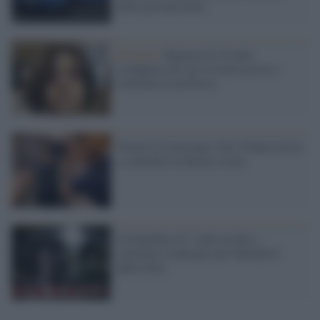
della giovanissima
Bologna /
Ragazza di 16 anni
scomparsa da casa trovata uccisa a
coltellate in un bosco
Orrore in Louisiana. Una 15enne uccisa
a coltellate in diretta social
Un bambino di 7 anni uccide a
coltellate il patrigno per difendersi
dalle botte