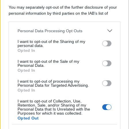
Musica /
Al maestro Francesco Guccini
You may separately opt-out of the further disclosure of your
personal information by third parties on the IAB’s list of
downstream participants.
Personal Data Processing Opt Outs
This information may also be disclosed by us to third parties
Il ricordo /
Quando Guccini raccontava le "Cronache
on the IAB’s List of Downstream Participants that may further
I want to opt-out of the Sharing of my
epafaniche": l'intervista all'artista che si definiva un
disclose it to other third parties.
personal data.
'narratore'
Opted In
Please note that this website/app uses one or more Google
services and may gather and store information including but
I want to opt-out of the Sale of my
Personal Data.
not limited to your visit or usage behaviour. You may click to
Opted In
grant or deny consent to Google and its third-party tags to
use your data for below specified purposes in below Google
I want to opt-out of processing my
consent section.
Personal Data for Targeted Advertising.
Opted In
I want to opt-out of Collection, Use,
Retention, Sale, and/or Sharing of my
Personal Data that Is Unrelated with the
Purposes for which it was collected.
Opted Out
Syndication
Culture