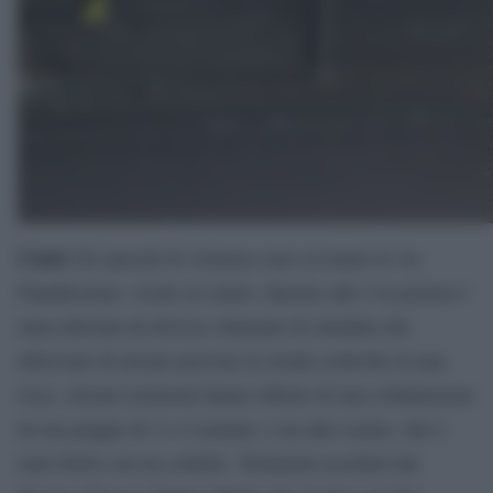
I fatti
Gli episodi di violenza sono avvenuti in via
Flandrischen, vicino al centro. Intorno alle 4 la polizia è
stata allertata da diverse chiamate di cittadini che
riferivano di alcune persone in strada coinvolte in una
rissa. Alcuni testimoni hanno riferito di una colluttazione
tra un gruppo di 3 o 4 uomini, e un altro uomo, che è
stato ferito con un coltello. Testimoni ascoltati dal