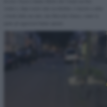
Koelner Express
hanno riferito che l’uomo era ben
vestito e, dopo essere stato accoltellato, è riuscito a salire
a bordo della sua auto, una Mercedes bianca, contro la
quale gli aggressori hanno sparato.