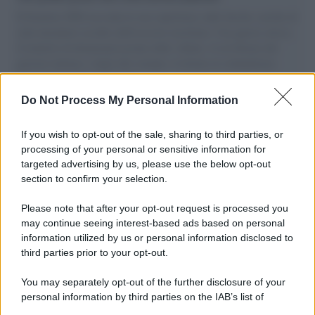
Il Senatore M5S racconta la sua esperienza sulle barche cariche di
aiuti umanitari assalite dall'esercito israeliano. Una guerra atroce,
il tentativo di disumanizzazione delle vittime, il servilismo del
governo italiano e degli altri europei, il ritorno al colonialismo.
L'importanza dei movimenti.
Do Not Process My Personal Information
Musica /
Al maestro Francesco Guccini
If you wish to opt-out of the sale, sharing to third parties, or
processing of your personal or sensitive information for
targeted advertising by us, please use the below opt-out
section to confirm your selection.
Il ricordo /
Quando Guccini raccontava le "Cronache
epafaniche": l'intervista all'artista che si definiva un
Please note that after your opt-out request is processed you
'narratore'
may continue seeing interest-based ads based on personal
information utilized by us or personal information disclosed to
third parties prior to your opt-out.
Lo studio /
Disinformazione russa e destra: anche la
You may separately opt-out of the further disclosure of your
macchina propagandistica di Putin dietro la crisi di Ceuta
personal information by third parties on the IAB’s list of
downstream participants.