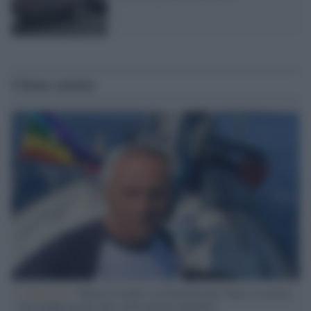
Ultime notizie
L'intervista /
Marco Croatti e la Flottilla per Gaza: le nostre
vele gonfie grazie alla sollevazione popolare