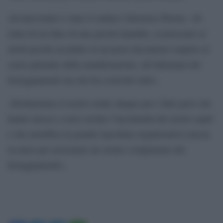
Ad intervenire è stato il sindaco Salvatore Pitrola: «Si
tratta di un fatto di una gravità inaudita, sconosciuto ai
molti perché accaduto in un posto decentrato rispetto al
cuore pulsante della manifestazione, all’indomani dei
festeggiamenti ma che ha sconvolto tutti».
«Dichiariamo il nostro totale sdegno per i fatti gravi che
hanno messo a serio rischio l’incolumità dei nostri ospiti
e che mortifica la grande macchina organizzativa messa
in moto per assicurare un sereno svolgimento dei
festeggiamenti».