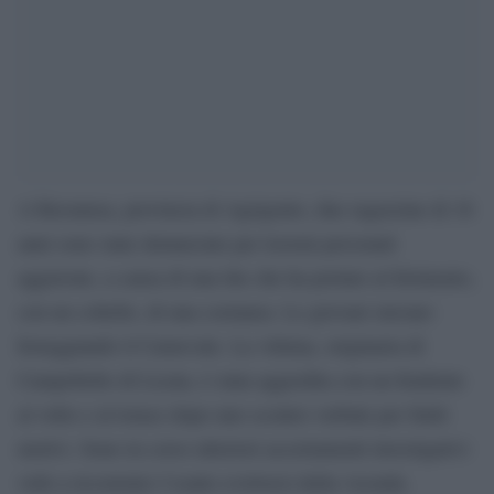
A Ravanusa, provincia di Agrigento, due ragazzine di 16
anni sono state denunciate per lesioni personali
aggravate, a causa di una lite che ha portato al ferimento,
con un coltello, di una coetanea. Le giovani stavano
festeggiando il Carnevale. La vittima, originaria di
Campobello di Licata, è stata aggredita con un fendente
al volto e al torace dopo uno scontro verbale per futili
motivi. Sono in corso ulteriori accertamenti investigativi
volti a ricostruire l’esatto evolversi della vicenda.