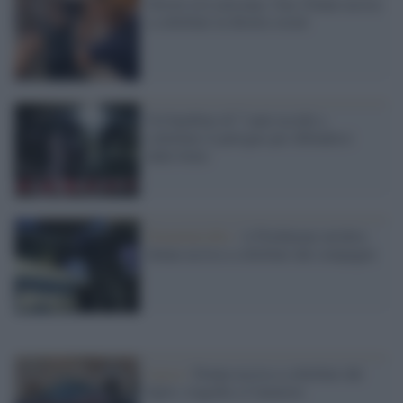
Orrore in Louisiana. Una 15enne uccisa
a coltellate in diretta social
Un bambino di 7 anni uccide a
coltellate il patrigno per difendersi
dalle botte
Femminicidio /
A Pordenone un'altra
donna uccisa a coltellate dal compagno
Lucca /
Donna uccisa a coltellate dal
figlio, tragedia a Camaiore