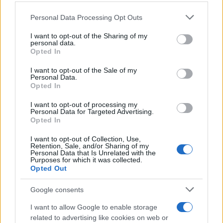
Personal Data Processing Opt Outs
This information may also be disclosed by us to third parties
Tendenze /
Sale il numero degli acquisti online in Europa e
on the IAB’s List of Downstream Participants that may further
I want to opt-out of the Sharing of my
aumentano le vendite di articoli second hand
disclose it to other third parties.
personal data.
Opted In
Please note that this website/app uses one or more Google
services and may gather and store information including but
I want to opt-out of the Sale of my
Personal Data.
not limited to your visit or usage behaviour. You may click to
Opted In
grant or deny consent to Google and its third-party tags to
use your data for below specified purposes in below Google
I want to opt-out of processing my
consent section.
Personal Data for Targeted Advertising.
Opted In
I want to opt-out of Collection, Use,
Retention, Sale, and/or Sharing of my
Personal Data that Is Unrelated with the
Purposes for which it was collected.
Opted Out
Syndication
Culture
Google consents
Salute
Globalist
I want to allow Google to enable storage
related to advertising like cookies on web or