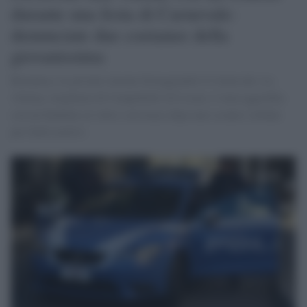
durante una festa di Carnevale:
denunciate due coetanee della
giovanissima
Ravanusa, le giovani stavano festeggiando il Carnevale. La
vittima, originaria di Campobello di Licata, è stata aggredita
con un fendente al volto e al torace dopo uno scontro verbale
per futili motivi.