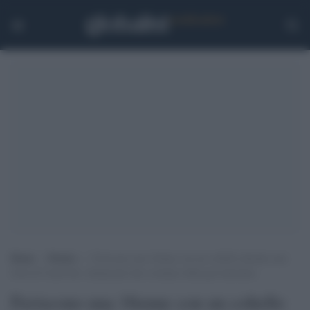
Home
>
Notizie
>
Feriscono una 16enne con un coltello durante una
festa di Carnevale: denunciate due coetanee della giovanissima
Feriscono una 16enne con un coltello