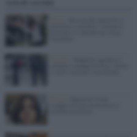
Articoli correlati
Brescia /
Rissa tra due ragazze di 14
anni finisce a coltellate: i coetanei le
incitavano e le riprendevano con gli
smartphone
Germania /
Wuppertal, aggredisce a
coltellate i compagni di classe: almeno
4 i feriti, il giovane è stato fermato
Bologna /
Ragazza di 16 anni
scomparsa da casa trovata uccisa a
coltellate in un bosco