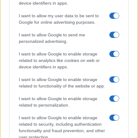
Megachip
Globalscience
device identifiers in apps.
GiULia
Globalsport
I want to allow my user data to be sent to
Google for online advertising purposes.
Prima Pagina
I want to allow Google to send me
personalized advertising.
Giornale dello
Chi siamo
I want to allow Google to enable storage
Spettacolo
related to analytics like cookies on web or
Contributors
device identifiers in apps.
Wondernet
Facebook
I want to allow Google to enable storage
Giuliana Sgrena
related to functionality of the website or app.
Twitter
I want to allow Google to enable storage
Google News
related to personalization.
Mastodon
I want to allow Google to enable storage
related to security, including authentication
Cookie Policy
functionality and fraud prevention, and other
user protection.