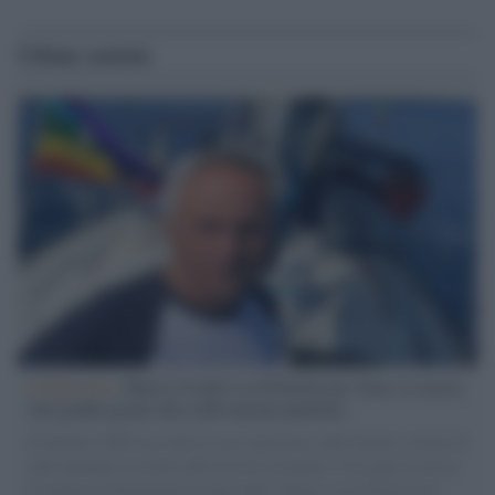
Ultime notizie
L'intervista /
Marco Croatti e la Flottilla per Gaza: le nostre
vele gonfie grazie alla sollevazione popolare
Il Senatore M5S racconta la sua esperienza sulle barche cariche di
aiuti umanitari assalite dall'esercito israeliano. Una guerra atroce,
il tentativo di disumanizzazione delle vittime, il servilismo del