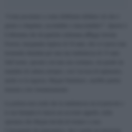
“Come possiamo o come dobbiamo definire ciò che è
giusto o sbagliato, accettabile o inaccettabile?”. Questo è
il dilemma che da qualche settimana affligge Jeremy
Forrest, insegnante inglese di 30 anni, che si è preso una
tremenda sbandata per una sua studentessa di 15 anni.
Sull’uomo, sposato con una sua coetanea, ora pende un
mandato di cattura europeo, con l’accusa di rapimento,
anche se la ragazza, Megan Stammers, sarebbe partita
insieme a lui volontariamente.
La polizia non crede che la studentessa sia in pericolo e
la sua famiglia le lancia un accorato appello, nella
speranza che Megan decida di tornare a casa.
L’insegnante du matematica, che è anche un musicista