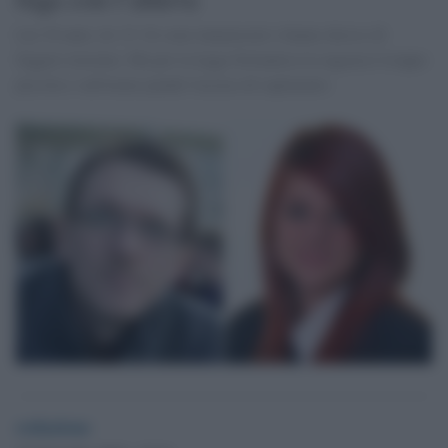
Lui 30 anni, lei 15. Si sono innamorati e hanno deciso di
fuggire insieme. Ma per la legge britannica la ragazza è troppo
piccola e sull'uomo pende l'accusa di rapimento.
redazione