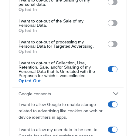
I want to opt-out of the Sharing of my
scandali
disclose it to other third parties.
personal data.
Opted In
Please note that this website/app uses one or more Google
services and may gather and store information including but
I want to opt-out of the Sale of my
Personal Data.
not limited to your visit or usage behaviour. You may click to
Opted In
grant or deny consent to Google and its third-party tags to
use your data for below specified purposes in below Google
I want to opt-out of processing my
consent section.
Personal Data for Targeted Advertising.
Opted In
I want to opt-out of Collection, Use,
Retention, Sale, and/or Sharing of my
Personal Data that Is Unrelated with the
Purposes for which it was collected.
Opted Out
Syndication
Culture
Google consents
Salute
Globalist
I want to allow Google to enable storage
related to advertising like cookies on web or
Megachip
Globalscience
device identifiers in apps.
GiULia
Globalsport
I want to allow my user data to be sent to