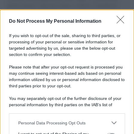
governo italiano e degli altri europei, il ritorno al colonialismo.
L'importanza dei movimenti.
Do Not Process My Personal Information
Palestina /
Il Board of Peace di Trump assegna il primo
contratto per un rudimentale avamposto militare a Gaza
If you wish to opt-out of the sale, sharing to third parties, or
processing of your personal or sensitive information for
targeted advertising by us, please use the below opt-out
section to confirm your selection.
L'evento /
La Sila diventa un palcoscenico naturale: nasce “A
Farla Amare Comincia Tu – Opera Sila”
Please note that after your opt-out request is processed you
may continue seeing interest-based ads based on personal
information utilized by us or personal information disclosed to
third parties prior to your opt-out.
Il ricordo /
Le radici di Francesco Guccini
You may separately opt-out of the further disclosure of your
personal information by third parties on the IAB’s list of
downstream participants.
Personal Data Processing Opt Outs
This information may also be disclosed by us to third parties
L'anniversario /
90 anni di Yves Saint Laurent, tra moda e
on the IAB’s List of Downstream Participants that may further