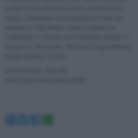
membro di una rock band, ha deciso di partire per la
Francia, imbarcandosi su un traghetto per Calais una
settimana fa. Oltre Manica, infatti, il rapporto tra
l’adolescente e il docente non è considerato illegale, se
la ragazza è consenziente. Mentre per la legge britannica
bisogna aspettare i 16 anni.
[url”[GotoHome_Torna alla
home]”]http://www.globalist.it/[/url]
Facebook
Twitter
Telegram
WhatsApp