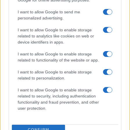
Google for online advertising purposes.
Prima Pagina
I want to allow Google to send me
personalized advertising.
Giornale dello
Chi siamo
I want to allow Google to enable storage
Spettacolo
related to analytics like cookies on web or
Contributors
device identifiers in apps.
Wondernet
Facebook
I want to allow Google to enable storage
Giuliana Sgrena
related to functionality of the website or app.
Twitter
I want to allow Google to enable storage
Google News
related to personalization.
Mastodon
I want to allow Google to enable storage
related to security, including authentication
Cookie Policy
functionality and fraud prevention, and other
user protection.
Preferenze Privacy
CONFIRM