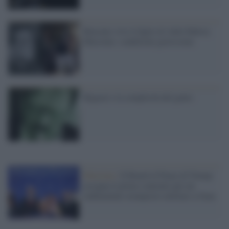
Bruciato vivo il figlio di Aldo Fabrizi,
Massimo: condizioni gravissime
Bigazzi e la semplicità del genio
Palestina /
Il Board of Peace di Trump
assegna il primo contratto per un
rudimentale avamposto militare a Gaza