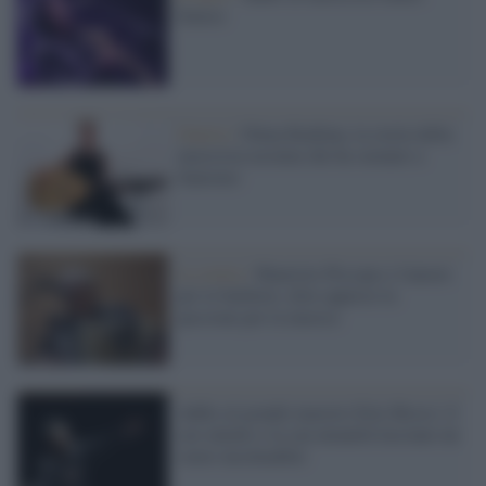
Senese
Guerra /
Olena Kurkina, la storia della
musicista ucraina che ha suonato a
Sanremo
La storia /
Maurizio Piscopo e l'amore
per le barberie, dove apprese la
passione per la musica
Addio al grande maestro Ezio Bosso: il
suo talento e la sua umanità lasciano un
vuoto incolmabile