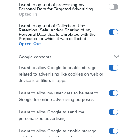
use your data for below specified purposes in below Google
I want to opt-out of processing my
consent section.
Personal Data for Targeted Advertising.
Opted In
I want to opt-out of Collection, Use,
Retention, Sale, and/or Sharing of my
Personal Data that Is Unrelated with the
Purposes for which it was collected.
Opted Out
Syndication
Culture
Google consents
Salute
Globalist
I want to allow Google to enable storage
related to advertising like cookies on web or
Megachip
Globalscience
device identifiers in apps.
GiULia
Globalsport
I want to allow my user data to be sent to
Google for online advertising purposes.
Prima Pagina
I want to allow Google to send me
personalized advertising.
Giornale dello
Chi siamo
I want to allow Google to enable storage
Spettacolo