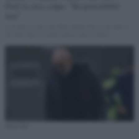
Pioli fa mea culpa: "Responsabilità
mia"
Lo ha detto il tecnico del Milan Stefano Pioli ai microfoni di
Sky Sport dopo la sconfitta interna contro l'Udinese.
Stefano Pioli