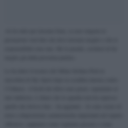
«Io ho tutto per lavorare bene, se non vengono le
prestazioni vuol dire che devo lavorare meglio e che le
responsabilità sono mie. Me le prendo, cercherò di far
meglio già dalla prossima partita».
Lo ha detto il tecnico del Milan Stefano Pioli ai
microfoni di Sky Sport dopo la sconfitta interna contro
l’Udinese. «I fischi dei tifosi sono giusti, soprattutto al
mio indirizzo, è chiaro che la squadra non ha espresso
quello che doveva fare – ha aggiunto – Io sono sicuro di
avere a disposizione caratteristiche importanti nel reparto
offensivo, sappiamo come vogliamo giocare e come