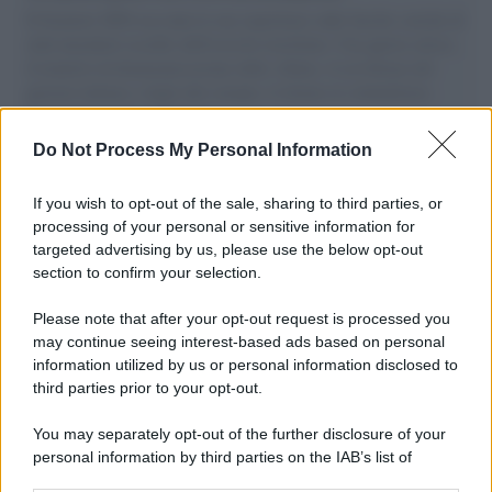
Il Senatore M5S racconta la sua esperienza sulle barche cariche di
aiuti umanitari assalite dall'esercito israeliano. Una guerra atroce,
il tentativo di disumanizzazione delle vittime, il servilismo del
governo italiano e degli altri europei, il ritorno al colonialismo.
L'importanza dei movimenti.
Do Not Process My Personal Information
Tel Aviv /
La “vittoria totale” di Israele significa una guerra
senza fine
If you wish to opt-out of the sale, sharing to third parties, or
processing of your personal or sensitive information for
targeted advertising by us, please use the below opt-out
section to confirm your selection.
Vangelo /
La vita si intreccia con le paure come il giorno
succede alla notte
Please note that after your opt-out request is processed you
may continue seeing interest-based ads based on personal
information utilized by us or personal information disclosed to
third parties prior to your opt-out.
La scoperta /
Oplontis, le vittime dell’eruzione del Vesuvio
You may separately opt-out of the further disclosure of your
furono più numerose del previsto
personal information by third parties on the IAB’s list of
downstream participants.