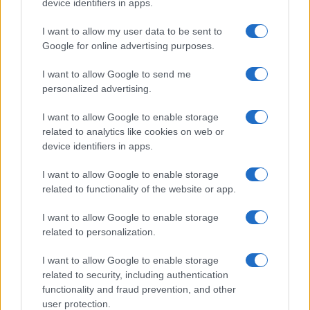
Megachip
Globalscience
device identifiers in apps.
GiULia
Globalsport
I want to allow my user data to be sent to
Google for online advertising purposes.
Prima Pagina
I want to allow Google to send me
personalized advertising.
Giornale dello
Chi siamo
I want to allow Google to enable storage
Spettacolo
related to analytics like cookies on web or
Contributors
device identifiers in apps.
Wondernet
Facebook
I want to allow Google to enable storage
Giuliana Sgrena
related to functionality of the website or app.
Twitter
I want to allow Google to enable storage
Google News
related to personalization.
Mastodon
I want to allow Google to enable storage
related to security, including authentication
Cookie Policy
functionality and fraud prevention, and other
user protection.