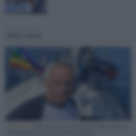
Ultime notizie
L'intervista /
Marco Croatti e la Flottilla per Gaza: le nostre
vele gonfie grazie alla sollevazione popolare