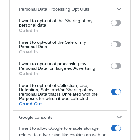
Personal Data Processing Opt Outs
This information may also be disclosed by us to third parties
Il medagliere /
Europei di nuoto: Pellecani guida una super
on the IAB’s List of Downstream Participants that may further
I want to opt-out of the Sharing of my
Italia
disclose it to other third parties.
personal data.
Opted In
Please note that this website/app uses one or more Google
services and may gather and store information including but
I want to opt-out of the Sale of my
Personal Data.
not limited to your visit or usage behaviour. You may click to
Opted In
grant or deny consent to Google and its third-party tags to
use your data for below specified purposes in below Google
I want to opt-out of processing my
consent section.
Personal Data for Targeted Advertising.
Opted In
I want to opt-out of Collection, Use,
Retention, Sale, and/or Sharing of my
Personal Data that Is Unrelated with the
Purposes for which it was collected.
Opted Out
Syndication
Culture
Google consents
Salute
Globalist
I want to allow Google to enable storage
related to advertising like cookies on web or