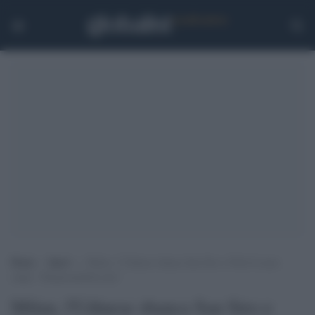
Home
>
Sport
>
Milan, l’Udinese sbanca San Siro e Pioli fa mea
culpa: “Responsabilità mia”
Milan, l'Udinese sbanca San Siro e