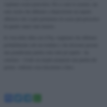
vogliamo essere pericolosi. Poi ci sono le assenze, ma
sono sicuro che abbiamo a disposizione un reparto
offensivo che ci può permettere di essere più pericolosi
di quanto siamo stati stasera».
In vista della sfida con il Psg «sappiamo che abbiamo
probabilmente solo un risultato e che dovremo giocare
una grandissima partita sotto tutti gli aspetti – ha
concluso – Credo sia meglio preparare una partita del
genere, vedremo cosa riusciremo a fare».
Facebook
Twitter
Telegram
WhatsApp