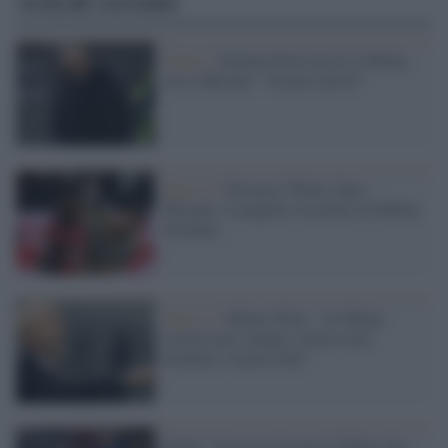
Articoli correlati
Calcio /
Stefano Pioli lascia il Milan,
ora è ufficiale: "Grazie mister"
Serie A /
Disastro Thiaw, bene
Mirante: le pagelle rossonere di Milan-
Juventus
Serie A /
Milan, Pioli: "Al Milan
resterei per sempre. Giusto non
fischiare i mezzi falli"
Derby, Vince in rimonta il Milan che