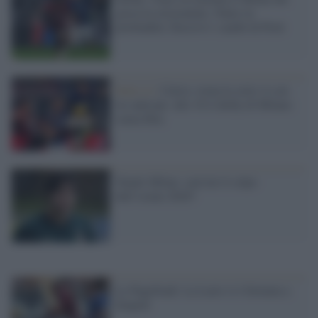
gioca in orizzontale, l'Inter in
profondità. Decisivi i cambi di Pioli
Serie A /
Calcio, torna la serie A con
tre anticipi: alle 18 il derby di Milano
senza Ibra
Tonali-Milan: sarà lui il colpo
dell’estate 2020?
Le Pagelliadi. La Lazio si è fermata a
Empoli