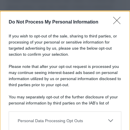
il tentativo di disumanizzazione delle vittime, il servilismo del
governo italiano e degli altri europei, il ritorno al colonialismo.
L'importanza dei movimenti.
Do Not Process My Personal Information
L'attesa /
Un estate di calcio: tra Mondiali e Serie A
If you wish to opt-out of the sale, sharing to third parties, or
processing of your personal or sensitive information for
targeted advertising by us, please use the below opt-out
section to confirm your selection.
Imperialismo /
Petrolio e prepotenze di Trump: una società
legata a 'Donald' vuole perforare la Groenlandia senza
Please note that after your opt-out request is processed you
autorizzazione
may continue seeing interest-based ads based on personal
information utilized by us or personal information disclosed to
third parties prior to your opt-out.
Musica /
Al maestro Francesco Guccini
You may separately opt-out of the further disclosure of your
personal information by third parties on the IAB’s list of
downstream participants.
Personal Data Processing Opt Outs
This information may also be disclosed by us to third parties
Il ricordo /
Quando Guccini raccontava le "Cronache
on the IAB’s List of Downstream Participants that may further