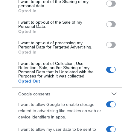
I want to opt-out of the Sharing of my
epafaniche": l'intervista all'artista che si definiva un
disclose it to other third parties.
personal data.
'narratore'
Opted In
Please note that this website/app uses one or more Google
services and may gather and store information including but
I want to opt-out of the Sale of my
Personal Data.
not limited to your visit or usage behaviour. You may click to
Opted In
grant or deny consent to Google and its third-party tags to
use your data for below specified purposes in below Google
I want to opt-out of processing my
consent section.
Personal Data for Targeted Advertising.
Opted In
I want to opt-out of Collection, Use,
Retention, Sale, and/or Sharing of my
Personal Data that Is Unrelated with the
Purposes for which it was collected.
Opted Out
Syndication
Culture
Google consents
Salute
Globalist
I want to allow Google to enable storage
related to advertising like cookies on web or
Megachip
Globalscience
device identifiers in apps.
GiULia
Globalsport
I want to allow my user data to be sent to