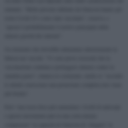
secondo Neher non dipende tanto dalle caratteristiche del
mutante: “Molte persone infettate da Omicron hanno già
avuto Covid-19 o sono state vaccinate”, osserva, e
“questo è probabilmente il motivo principale della
minore gravità dei sintomi”.
Un elemento che dovrebbe alimentare ulteriormente la
fiducia nei vaccini: “Vi sono prove crescenti che la
vaccinazione continua a proteggere almeno contro la
malattia grave”, rimarca lo scienziato, anche se “secondo
le attuali conoscenze una protezione completa non viene
più fornita”.
Però “una terza dose può aumentare i livelli di anticorpi
e questo incremento può in una certa misura
compensare” la capacità di Omicron di ‘sfuggire’ in