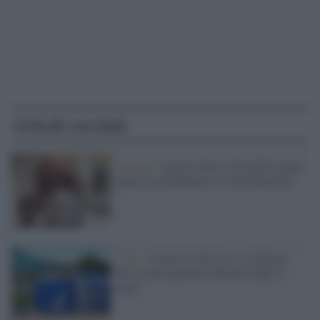
Articoli correlati
Vaccini /
Con tre dosi, il Covid fa meno
male di un'influenza. Lo dice Bassetti
I dati /
Covid, il Cdc Usa: i richiami
dei vaccini perdono efficacia dopo 4
mesi