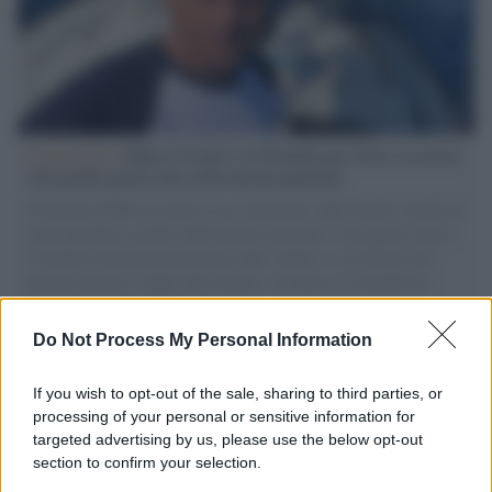
L'intervista /
Marco Croatti e la Flottilla per Gaza: le nostre
vele gonfie grazie alla sollevazione popolare
Il Senatore M5S racconta la sua esperienza sulle barche cariche di
aiuti umanitari assalite dall'esercito israeliano. Una guerra atroce,
il tentativo di disumanizzazione delle vittime, il servilismo del
governo italiano e degli altri europei, il ritorno al colonialismo.
L'importanza dei movimenti.
Do Not Process My Personal Information
Perché i centri di intrattenimento per famiglie investono in
attrazioni ad alta tecnologia
If you wish to opt-out of the sale, sharing to third parties, or
processing of your personal or sensitive information for
targeted advertising by us, please use the below opt-out
section to confirm your selection.
Il conflitto /
La mafia russa e l'arma del caos