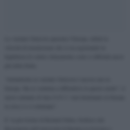
La variante Omicron spaventa l’Europa, infatti la
velocità di trasmissione che si sta registrando in
Inghilterra fa vedere chiaramente come si diffonda ancor
più della Delta.
“Attualmente la variante Omicron è ancora rara in
Europa. Ma se continua a diffondersi in questo modo”, il
nuovo mutante di Sars-CoV-2 “sarà dominante in Europa
in circa 2 o 4 settimane”.
E’ la previsione di Richard Neher, biofisico del
Biozentrum dell’università di Basilea in Svizzera e