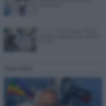
sull'efficacia della terza dose sono
entusiasmanti"
La ricerca /
I dati di Israele: "90% di
mortalità in meno per gli over 50 con la
terza dose"
Ultime notizie