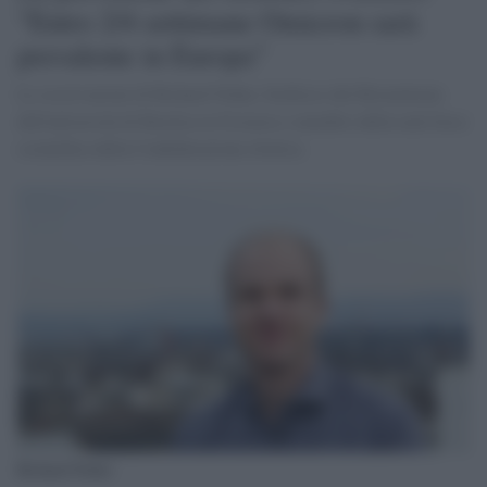
"Entro 2/4 settimane Omicron sarà
prevalente in Europa"
Le osservazioni di Richard Neher, biofisico del Biozentrum
dell'università di Basilea in Svizzera e membro della task force
scientifica della Confederazione elvetica
Richard Neher