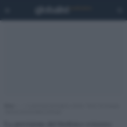
Home
>
.
>
La previsione del biofisico svizzero: “Entro 2/4 settimane
Omicron sarà prevalente in Europa”
La previsione del biofisico svizzero: