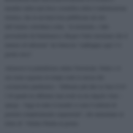
membro della task force scientifica della Confederazione
elvetica, che in un’intervista pubblicata sul sito
dell’ateneo sottolinea come, “al momento, i dati
provenienti da Danimarca e Regno Unito mostrano che il
numero di infezioni” da Omicron “raddoppia ogni 3-4
giorni circa”.
Attraverso la piattaforma online Nextstrain, Neher e il
suo team seguono in tempo reale le mosse del
coronavirus pandemico. “Abbiamo più dati su Sars-CoV-
2 di quanti ne abbiamo mai avuti su un singolo virus –
spiega – Oggi in tutto il mondo ci sono 6 milioni di
genomi completamente sequenziati”, che aumentano al
ritmo di “10mila-50mila al giorno.