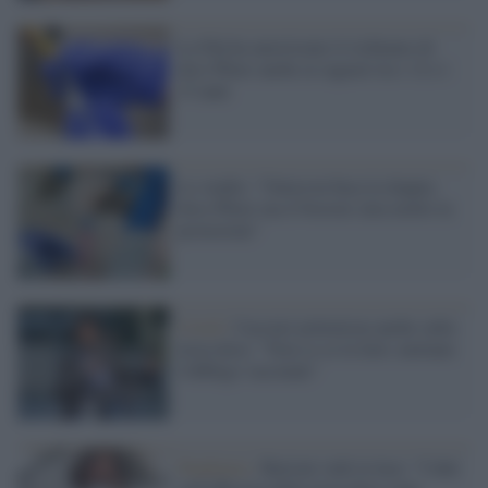
La Fda ha autorizzato il richiamo di
dosi Pfizer anche ai ragazzi tra i 12 e i
15 anni
Lo studio: "Omicron buca la doppia
dose Pfizer ma il booster alza molto la
protezione"
Covid /
Cacciari polemizza anche sulla
terza dose: "Non so se la farò, mettano
l'obbligo vaccinale"
Pandemia /
Burioni vede la luce: "I dati