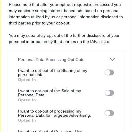
Please note that after your opt-out request is processed you
may continue seeing interest-based ads based on personal
information utilized by us or personal information disclosed to
third parties prior to your opt-out.
Tel Aviv /
Netanyahu si smarca da Trump: "Israele farà tutto
You may separately opt-out of the further disclosure of your
quello che è necessario per la sua sicurezza"
personal information by third parties on the IAB’s list of
downstream participants.
Personal Data Processing Opt Outs
This information may also be disclosed by us to third parties
La riflessione /
Pace, disarmo e Ucraina: il centrosinistra
on the IAB’s List of Downstream Participants that may further
I want to opt-out of the Sharing of my
non trasformi il riarmo europeo in una battaglia interna per
disclose it to other third parties.
personal data.
le primarie
Opted In
Please note that this website/app uses one or more Google
services and may gather and store information including but
I want to opt-out of the Sale of my
Personal Data.
not limited to your visit or usage behaviour. You may click to
Opted In
grant or deny consent to Google and its third-party tags to
use your data for below specified purposes in below Google
I want to opt-out of processing my
consent section.
Personal Data for Targeted Advertising.
Opted In
I want to opt-out of Collection, Use,