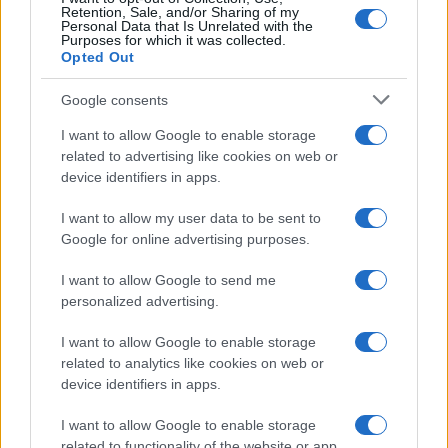
Retention, Sale, and/or Sharing of my
Personal Data that Is Unrelated with the
Purposes for which it was collected.
Opted Out
Syndication
Culture
Google consents
Salute
Globalist
I want to allow Google to enable storage
related to advertising like cookies on web or
Megachip
Globalscience
device identifiers in apps.
GiULia
Globalsport
I want to allow my user data to be sent to
Google for online advertising purposes.
Prima Pagina
I want to allow Google to send me
personalized advertising.
Giornale dello
Chi siamo
I want to allow Google to enable storage
Spettacolo
related to analytics like cookies on web or
Contributors
device identifiers in apps.
Wondernet
Facebook
I want to allow Google to enable storage
Giuliana Sgrena
related to functionality of the website or app.