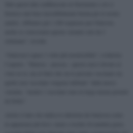
Tutti questi dati confluiscono in Nextstrain e ciò ci
fornisce una base incredibilmente buona per le nostre
analisi. Abbiamo già 1.200 sequenze per Omicron,
anche se conosciamo questa variante solo da 2
settimane”, ricorda.
“Omicron è quasi 3 volte più trasmissibile”, evidenzia
l’esperto. “Tuttavia – precisa – questo non è dovuto al
virus in sé, ma al fatto che sia le persone vaccinate sia
quelle non vaccinate vengono infettate” dalla nuova
variante, “mentre i vaccinati sono in larga misura protetti
da Delta”.
Anche il dato che indica le infezioni da Omicron come
in apparenza più lievi, meno a rischio di malattia grave,