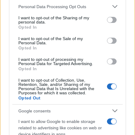
Personal Data Processing Opt Outs
This information may also be disclosed by us to third parties
Il medagliere /
Europei di nuoto: Pellecani guida una super
on the IAB’s List of Downstream Participants that may further
I want to opt-out of the Sharing of my
Italia
disclose it to other third parties.
personal data.
Opted In
Please note that this website/app uses one or more Google
services and may gather and store information including but
I want to opt-out of the Sale of my
Personal Data.
not limited to your visit or usage behaviour. You may click to
Opted In
grant or deny consent to Google and its third-party tags to
use your data for below specified purposes in below Google
I want to opt-out of processing my
consent section.
Personal Data for Targeted Advertising.
Opted In
I want to opt-out of Collection, Use,
Retention, Sale, and/or Sharing of my
Personal Data that Is Unrelated with the
Purposes for which it was collected.
Opted Out
Syndication
Culture
Google consents
Salute
Globalist
I want to allow Google to enable storage
related to advertising like cookies on web or
Megachip
Globalscience
device identifiers in apps.