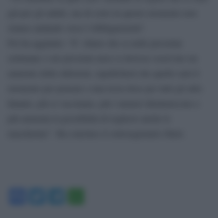
già per gli adulti, ma di certo in questo momento non
stiamo andando verso l’obbligatorietà”.
Poi ha aggiunto: “E’ chiaro che se nelle prossime
settimane o nei prossimi mesi si dovesse osservare un
aumento delle infezioni, significherà che quello sarà il
momento per pensare a una terza dose per tutti gli altri.
Intanto, più si vaccinano, più i numeri diminuiscono e
più aumenta la possibilità di togliersi anche le
mascherine”. Ha concluso il sottosegretario Sileri.
Facebook
Twitter
Telegram
WhatsApp