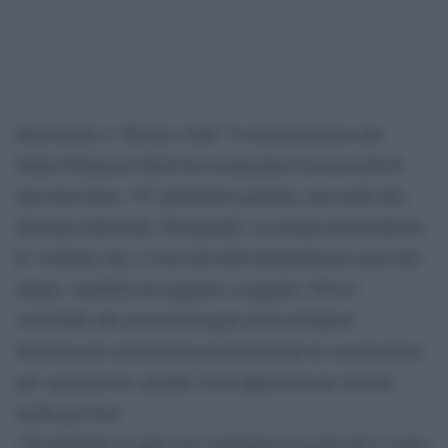
Intervenuto a “Dentro i fatti” il sottosegretario alla
Salute Pierpaolo Sileri ha commentato la necessità di
una terza dose: “E’ prematuro parlarne, ma credo che
dovremo farla tutti. Sul quando, la scienza dovrà dircelo.
E’ evidente che c’è un calo dell’immunità nel corso del
tempo, variabile da soggetto a soggetto. Però è
verosimile che avremo bisogno di un richiamo”.
Sileri ha poi commentato positivamente la vaccinazione
per i più piccoli, quando verrà approvato un vaccino
anche per loro.
“Ovviamente in quel caso varranno le regole che ci sono