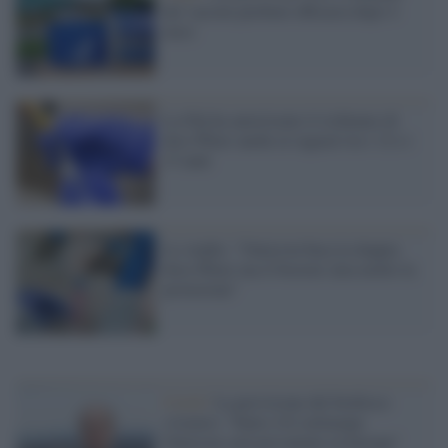
dei vaccini perdono efficacia dopo 4
mesi
La Fda ha autorizzato il richiamo di
dosi Pfizer anche ai ragazzi tra i 12 e i
15 anni
Lo studio: "Omicron buca la doppia
dose Pfizer ma il booster alza molto la
protezione"
Covid /
La previsione del biofisico
svizzero: "Entro 2/4 settimane
Omicron sarà prevalente in Europa"