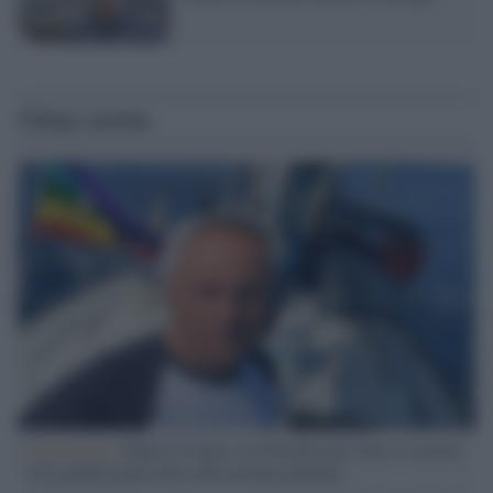
Ultime notizie
L'intervista /
Marco Croatti e la Flottilla per Gaza: le nostre
vele gonfie grazie alla sollevazione popolare