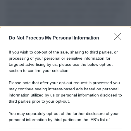
Il Senatore M5S racconta la sua esperienza sulle barche cariche di
aiuti umanitari assalite dall'esercito israeliano. Una guerra atroce,
il tentativo di disumanizzazione delle vittime, il servilismo del
governo italiano e degli altri europei, il ritorno al colonialismo.
L'importanza dei movimenti.
Do Not Process My Personal Information
Il caso /
Trump ha quasi esaurito l'arsenale Usa, ma il
tycoon smentisce
If you wish to opt-out of the sale, sharing to third parties, or
processing of your personal or sensitive information for
targeted advertising by us, please use the below opt-out
section to confirm your selection.
Chiesa /
Papa Leone XIV denuncia le violenze in Ucraina e
Russia e chiede il rispetto del diritto umanitario e della
Please note that after your opt-out request is processed you
diplomazia
may continue seeing interest-based ads based on personal
information utilized by us or personal information disclosed to
third parties prior to your opt-out.
Il centenario /
A L'Aquila arriva la mostra "Tito, 100 anni
You may separately opt-out of the further disclosure of your
attraverso la forma"
personal information by third parties on the IAB’s list of
downstream participants.