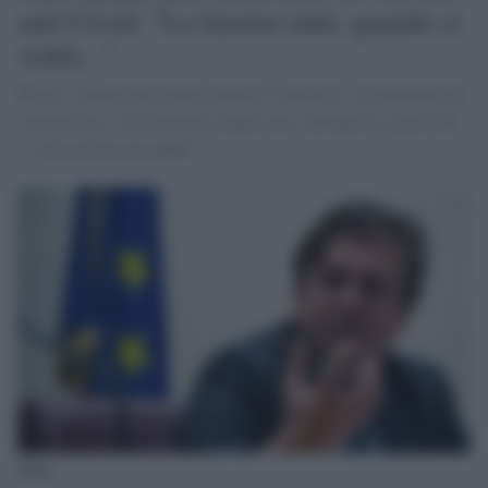
anti Covid: "La faremo tutti, quando si
vedrà..."
Ha poi commentato positivamente l'eventuale vaccinazione per
i più piccoli: "Ovviamente in quel caso varranno le regole che
ci sono già per gli adulti"
Sileri