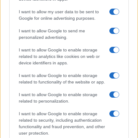
GiULia
Globalsport
I want to allow my user data to be sent to
Google for online advertising purposes.
Prima Pagina
I want to allow Google to send me
personalized advertising.
Giornale dello
Chi siamo
I want to allow Google to enable storage
Spettacolo
related to analytics like cookies on web or
Contributors
device identifiers in apps.
Wondernet
Facebook
I want to allow Google to enable storage
Giuliana Sgrena
related to functionality of the website or app.
Twitter
I want to allow Google to enable storage
Google News
related to personalization.
Mastodon
I want to allow Google to enable storage
related to security, including authentication
Cookie Policy
functionality and fraud prevention, and other
user protection.
Preferenze Privacy