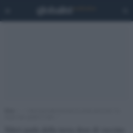
Home
>
.
>
Sileri parla della terza dose di vaccino anti Covid: “La
faremo tutti, quando si vedrà…”
Sileri parla della terza dose di vaccino