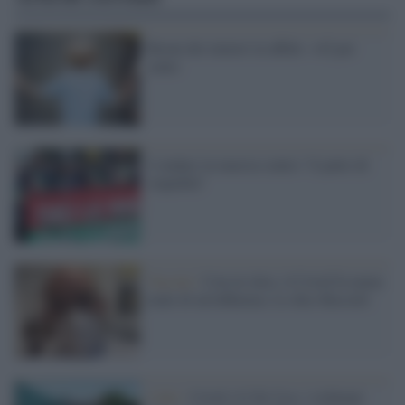
Boom dei minori in affido: +42 per
cento
I sindaci in marcia contro "il patto di
stupidità"
Vaccini /
Con tre dosi, il Covid fa meno
male di un'influenza. Lo dice Bassetti
I dati /
Covid, il Cdc Usa: i richiami