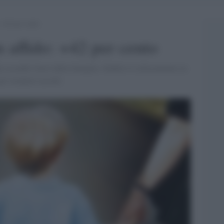
 +42 per cento
 affido: +42 per cento
li accuditi fuori dalla famiglia. Stabile il collocamento in
 stranieri accolti.