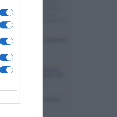
sercito israeliano. Una guerra atroce, il
ivo di disumanizzazione delle vittime, il
ismo del governo italiano e degli altri
ei, il ritorno al colonialismo. L'importanza
ovimenti.
esa /
Un estate di calcio: tra Mondiali e
e A
rialismo /
Petrolio e prepotenze di
: una società legata a 'Donald' vuole
rare la Groenlandia senza
izzazione
ca /
Al maestro Francesco Guccini