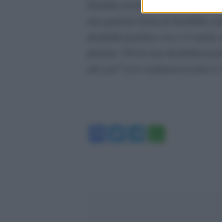
Disabile un bambini su dieci acco
una qualche forma di disabilità certi
disabilità psichica, m a c’è anche 
plurima. Chi ha una disabilità psi
da [url”www.redattoresociale.it”]
(
Facebook
Twitter
Telegram
WhatsA