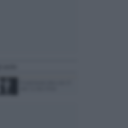
i anche
Il matrimonio dura solo 15
anni. Lo dice l'Istat