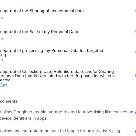
including but not limited to your visit or usage behaviour. You may click 
anamento riguardano prevalentemente le relazioni
 to Google and its third-party tags to use your data for below specifi
o opt-out of the Sharing of my personal data.
ltrattamento dei figli, problemi di dipendenza,
ogle consent section.
In
spesso a queste problematiche si aggiungono
Ulti
n bambino su 4 è stato collocato in struttura o
o opt-out of the Sale of my Personal Data.
In
 a una misura a protezione in via di emergenza.
to opt-out of processing my Personal Data for Targeted
ing.
 minori accolti. Secondo la rilevazione tutto
In
oglienze è dovuto all’aumento del ricorso
o opt-out of Collection, Use, Retention, Sale, and/or Sharing
inea il numero dei collocamenti in comunità
ersonal Data that Is Unrelated with the Purposes for which it
lected.
di (14.528, +42 per cento in dodici anni). Nel
Out
timi anni, il numero delle accoglienze si è
consents
è più diffuso in Sardegna, Toscana, Liguria e
L'int
Gaza:
o allow Google to enable storage related to advertising like cookies on
e affidi ogni collocamento in comunità.
solle
evice identifiers in apps.
Il Se
ure in Abruzzo, Molise e nella Provincia
o allow my user data to be sent to Google for online advertising
barch