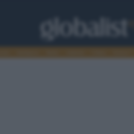
omia
Intelligence
Media
Ambiente
Cultura
Scienza