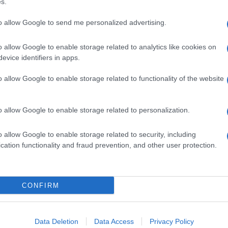
s.
si avanti più evidenti al Sud; Marche e Valle
dall'e
tentat
n calo. Il 55 per dei bambini in affidamento
to allow Google to send me personalized advertising.
servil
a con gli affidatari; gli altri (modalità più
europ
o allow Google to enable storage related to analytics like cookies on
dei m
erno della cerchia parentale, da nonni, zii e
evice identifiers in apps.
L'att
o allow Google to enable storage related to functionality of the website
Seri
nieri. Sono il 4 per cento dei “fuori famiglia”, il
ieri, dato poco più che raddoppiato rispetto a
o allow Google to enable storage related to personalization.
evidente in alcune regioni come Emilia-Romagna,
Impe
o allow Google to enable storage related to security, including
to e Marche, dove le percentuali si attestano
Trump
cation functionality and fraud prevention, and other user protection.
perfo
e ancora il ricorso alla comunità piuttosto che
autor
n accompagnati (la maggior ha tra 14-17 anni): al
CONFIRM
risultavano accolti presso i servizi residenziali
Musi
glie affidatarie.
Data Deletion
Data Access
Privacy Policy