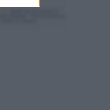
cordo /
Quando Guccini raccontava le
ache epafaniche": l'intervista all'artista
i definiva un 'narratore'