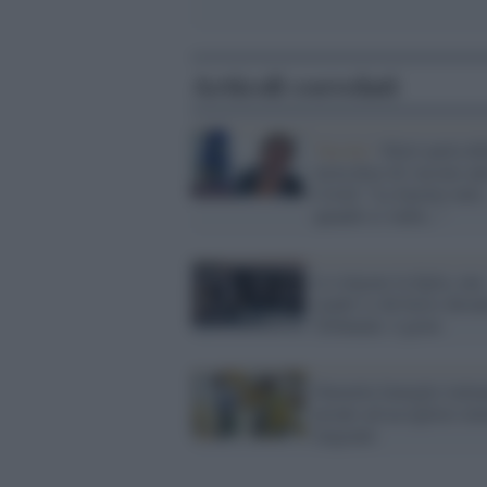
Articoli correlati
Vaccini /
Sileri parla de
terza dose di vaccino an
Covid: "La faremo tutti,
quando si vedrà..."
Le tolgono la figlia, una
madre si dà fuoco davant
Tribunale: è grave
Duemila famiglie italia
pronte ad accogliere mi
migranti