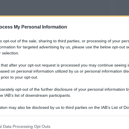
ocess My Personal Information
 minori allontanati dalla propria famiglia, ma
to opt-out of the sale, sharing to third parties, or processing of your per
corso all’affido. Lo rileva l’ultimo monitoraggio
formation for targeted advertising by us, please use the below opt-out s
nistero del Lavoro e delle Politiche sociali e
 selection.
 documentazione per l’infanzia, presentato a
 that after your opt-out request is processed you may continue seeing i
colti temporaneamente presso i servizi
ased on personal information utilized by us or personal information dis
 prior to your opt-out.
tivi e le famiglie affidatarie alla fine del 2010
98/99). Tuttavia, se si considera il flusso dei
rately opt-out of the further disclosure of your personal information by
he IAB’s list of downstream participants.
nque non più presenti alla data della
 e ragazzi che hanno provato l’esperienza di
tion may also be disclosed by us to third parties on the IAB’s List of 
 that may further disclose it to other third parties.
a nel corso del 2010 sfiora i 40 mila.
 that this website/app uses one or more Google services and may gath
l Data Processing Opt Outs