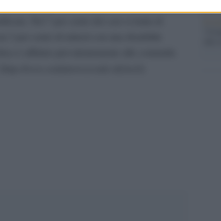
lto. Poco meno di un bambino su dieci presenta
ficata. Nel 7 per cento dei casi si tratta di
Il ri
"Cron
un 2 per cento di minori con una disabilità
che s
chica è affidato prevalentemente alle comunità.
http://www.redattoresociale.it/[/url]
)
pp