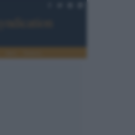
Sport
Tendenze