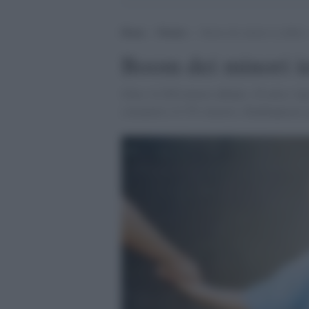
Home
>
Notizie
>
Boom dei minori in affido:
Boom dei minori in
Oltre 14.500 minori affidati, 29 mila i fig
comunità (14.781 minori). Raddoppiano gli