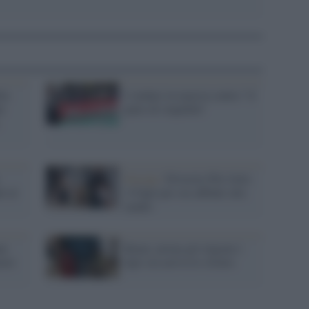
lla
I sindaci in marcia contro "il
ti
patto di stupidità"
Gossip /
Divorzio Pitt Jolie:
i al
i 6 figli per ora affidati alla
madre
ne
Roma: prima gli tolgono i
nori
figli ora arriva lo sfratto