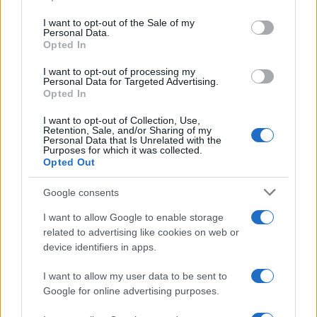
Please note that this website/app uses one or more Google
services and may gather and store information including but
I want to opt-out of the Sale of my
Personal Data.
not limited to your visit or usage behaviour. You may click to
Opted In
grant or deny consent to Google and its third-party tags to
use your data for below specified purposes in below Google
I want to opt-out of processing my
consent section.
Personal Data for Targeted Advertising.
Opted In
I want to opt-out of Collection, Use,
Retention, Sale, and/or Sharing of my
Personal Data that Is Unrelated with the
Purposes for which it was collected.
Opted Out
Syndication
Culture
Google consents
Salute
Globalist
I want to allow Google to enable storage
related to advertising like cookies on web or
Megachip
Globalscience
device identifiers in apps.
GiULia
Globalsport
I want to allow my user data to be sent to
Google for online advertising purposes.
Prima Pagina