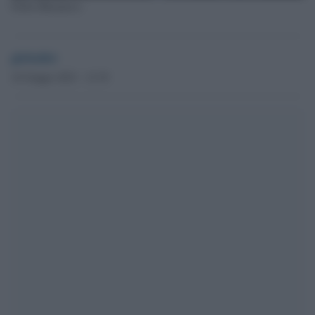
Nello Musumeci
globalist
16 Giugno 2023 - 12.39