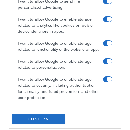
I want to allow Google to send me
personalized advertising.
Giornale dello
Chi siamo
I want to allow Google to enable storage
Spettacolo
related to analytics like cookies on web or
Contributors
device identifiers in apps.
Wondernet
Facebook
I want to allow Google to enable storage
Giuliana Sgrena
related to functionality of the website or app.
Twitter
I want to allow Google to enable storage
Google News
related to personalization.
Mastodon
I want to allow Google to enable storage
related to security, including authentication
Cookie Policy
functionality and fraud prevention, and other
user protection.
Preferenze Privacy
CONFIRM