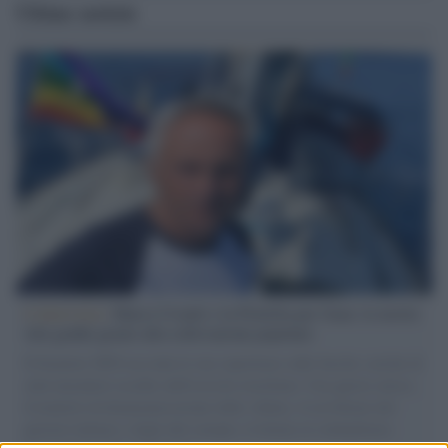
Ultime notizie
L'intervista /
Marco Croatti e la Flottilla per Gaza: le nostre
vele gonfie grazie alla sollevazione popolare
Il Senatore M5S racconta la sua esperienza sulle barche cariche di
aiuti umanitari assalite dall'esercito israeliano. Una guerra atroce,
il tentativo di disumanizzazione delle vittime, il servilismo del
governo italiano e degli altri europei, il ritorno al colonialismo.