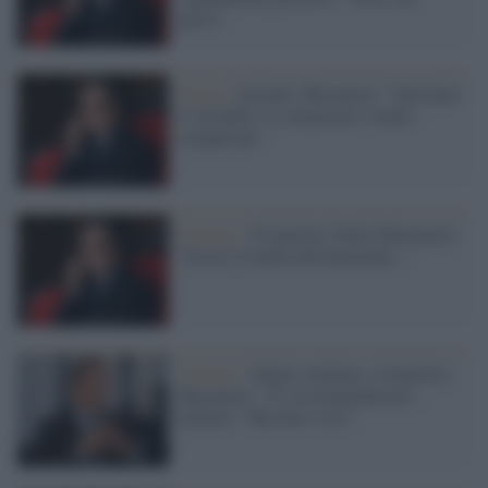
gioco"
Sicilia /
Incendi, Musumeci: "Salviamo
il salvabile, la situazione è molto
complicata"
Governo /
Il ministro Nello Musumeci:
"Esiste la mafia dell'antimafia..."
Governo /
Salario minimo, il ministro
Musumeci: "E' assistenzialismo".
Schlein: "Ma dove vive?"