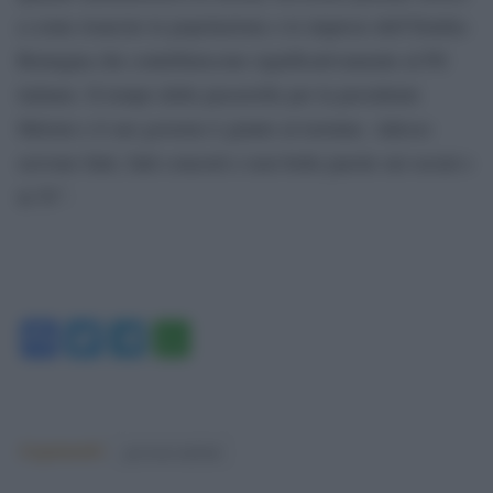
a come risarcire le popolazione e le imprese dell’Emilia-
Romagna che contribuiscono significativamente al Pil
italiano. Il tempo delle passerelle per la presidente
Meloni e il suo governo è giunto al termine. Adesso
servono fatti, fatti concreti e non belle parole sui social e
in Tv”.
Facebook
Twitter
Telegram
WhatsApp
Argomenti:
governo meloni