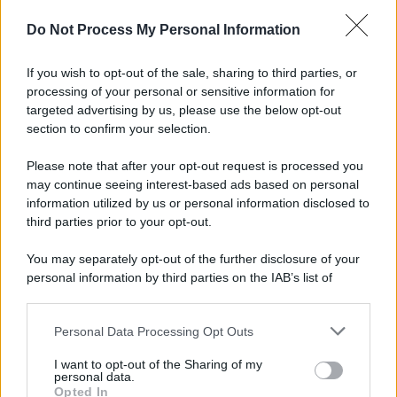
L'importanza dei movimenti.
Do Not Process My Personal Information
Il lutto /
Addio a Francesco Guccini, il poeta della canzone
d’autore italiana
If you wish to opt-out of the sale, sharing to third parties, or
processing of your personal or sensitive information for
targeted advertising by us, please use the below opt-out
section to confirm your selection.
L'anniversario /
90 anni di Yves Saint Laurent, tra moda e
scandali
Please note that after your opt-out request is processed you
may continue seeing interest-based ads based on personal
information utilized by us or personal information disclosed to
third parties prior to your opt-out.
Perché i centri di intrattenimento per famiglie investono in
You may separately opt-out of the further disclosure of your
attrazioni ad alta tecnologia
personal information by third parties on the IAB’s list of
downstream participants.
Personal Data Processing Opt Outs
This information may also be disclosed by us to third parties
Il conflitto /
La mafia russa e l'arma del caos
on the IAB’s List of Downstream Participants that may further
I want to opt-out of the Sharing of my
disclose it to other third parties.
personal data.
Opted In