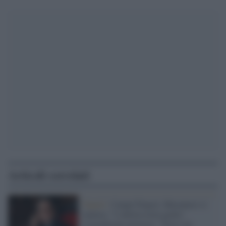
Articoli correlati
Napoli /
Campi Flegrei, Musumeci ci
ripensa: "L'allerta resta gialla".
Legambiente protesta: "Non è un