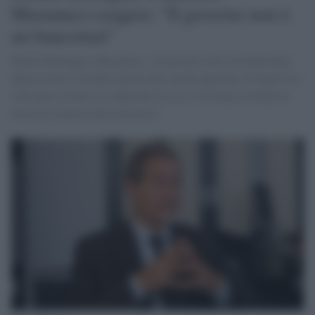
Musumeci esagera: "Il governo non è
un bancomat"
Emilia Romagna, Musumeci: «Il governo non è un bancomat.
Questa frase l'avrebbe dovuta dire anche qualcuno 10 anni fa se
volevamo evitare la condizione in cui ci troviamo in Italia in
tema di sicurezza del territorio».