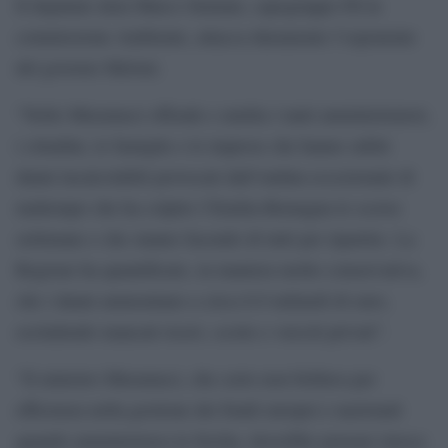
Il deputato dem Marco Simiani, capogruppo Pd in
commissione Ambiente, attacca duramente l’esponente
del governo Meloni.
“Nello Musumeci offende e umilia i tanti amministratori,
i cittadini, le famiglie e le imprese che hanno subiti
danni incalcolabili provocati dall’ondata eccezionale di
maltempo che ha colpito l’Emilia-Romagna le scorse
settimane e che stanno facendo di tutti per ripartire. La
Regione ha quantificato, in maniera molto conservativa,
che i danni ammontano a circa 8,9 miliardi di euro,
escludendo mancati ricavi, scorte e veicoli privati”.
“Il ministro Musumeci, che certo non brillava per
efficienza nella gestione dei fondi europei e nazionali
quando amministrava la Sicilia, dovrebbe pensare invece