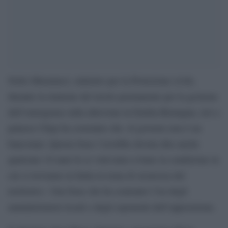
Nello Musumeci, ministro per la Protezione civile,
durante la riunione del tavolo permanente per la gestione
dell’emergenza sulla alluvione in Emilia-Romagna, ieri a
palazzo Chigi ha sostenuto che «il governo non è un
bancomat. Questa frase l’avrebbe dovuta dire anche
qualcuno 10 anni fa se volevamo evitare la condizione in
cui ci troviamo in Italia in tema di sicurezza del
territorio». Una frase che ha scatenato l’ira degli
amministratori locali e degli esponenti dell’opposizione.