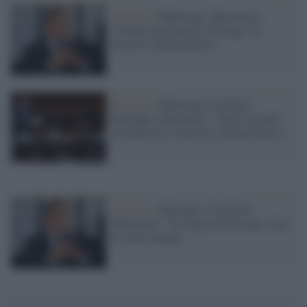
Governo /
Maltempo, Musumeci:
"Pronte due proposte di legge sul
dissesto idrogeologico"
Governo /
Maltempo in Emilia
Romagna, Musumeci: "Entro un anno
un piano per il dissesto idrogeologico"
Governo /
Migranti, il ministro
Musumeci: "Le Ong non facciano i taxi
di carne umana..."