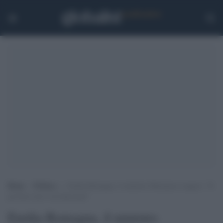
Home
>
Politica
>
Emilia Romagna, il ministro Musumeci esagera: “Il
governo non è un bancomat”
Emilia Romagna, il ministro