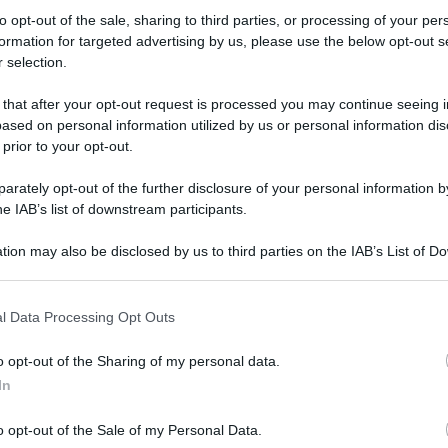
to opt-out of the sale, sharing to third parties, or processing of your per
formation for targeted advertising by us, please use the below opt-out s
 selection.
 that after your opt-out request is processed you may continue seeing i
ased on personal information utilized by us or personal information dis
 prior to your opt-out.
ti ho mai attaccato sul personale e non ne ho mai
rately opt-out of the further disclosure of your personal information by
he IAB’s list of downstream participants.
hé prima di tutto, le tue amicizie fasciste del
no ancora più preoccupato per il destino
tion may also be disclosed by us to third parties on the IAB’s List of 
 that may further disclose it to other third parties.
a politica che voi volete portare al governo. Tu
 that this website/app uses one or more Google services and may gath
are il mondo che l’Italia sarà in buone mani, ma
l Data Processing Opt Outs
including but not limited to your visit or usage behaviour. You may click 
 to Google and its third-party tags to use your data for below specifi
o opt-out of the Sharing of my personal data.
ogle consent section.
In
 Facebook, il ministro degli Esteri Luigi Di Maio
gia Meloni.
o opt-out of the Sale of my Personal Data.