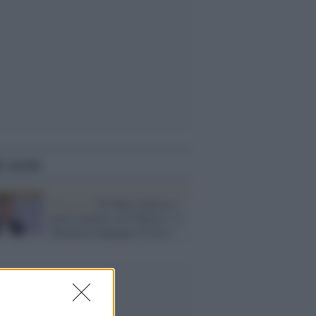
i anche
Elezioni /
Di Maio lancia il
nuovo partito con Tabacci: si
chiamerà Impegno Civico