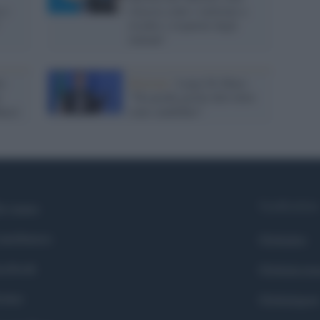
 o
sfascia-conti e mettono a
"
rischio i risparmi degli
italiani"
to
Elezioni /
Luigi Di Maio:
o
"Tra pochi giorni dirò dove
acci
sono candidato"
Syndication
i siamo
ntributors
Globalist
cebook
Globalscie
itter
Globalsport