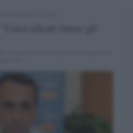
lleati fanno gli interessi di Putin”
I tuoi alleati fanno gli
ok, il ministro degli Esteri Luigi Di Maio rivolgendosi al
 degli esteri