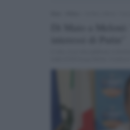
Home
>
Politica
>
Di Maio a Meloni: “I tuoi a
Di Maio a Meloni: "
interessi di Putin"
Lo dice, in un video pubblicato su Facebo
leader di FdI Giorgia Meloni. Il ministro