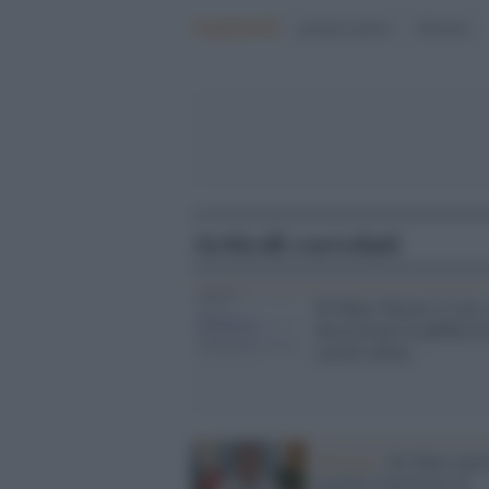
Argomenti:
giorgia meloni
Elezioni
Articoli correlati
Di Maio 'bucato' il sito:
descrizione la pubblicit
casinò online
Elezioni /
Di Maio mett
guardia l'elettorato di