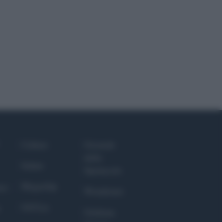
Culture
Giornale
dello
Salute
Spettacolo
Megachip
nce
Wondernet
GiULia
Giuliana