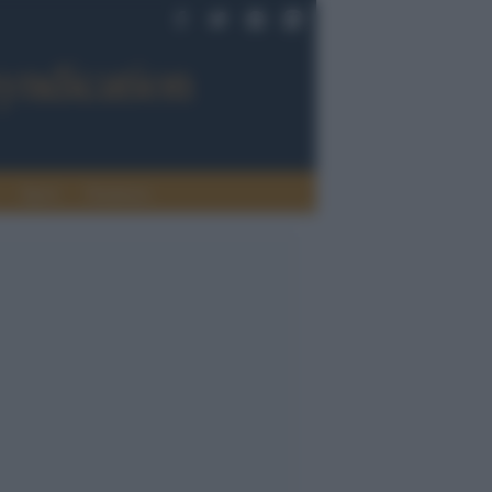
Sport
Tendenze