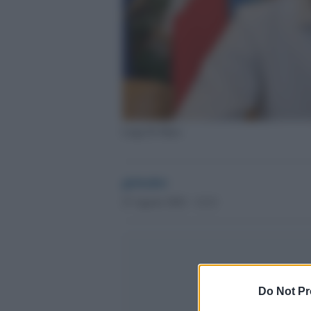
Luigi Di Maio
globalist
27 Agosto 2022 - 12.21
Do Not Pr