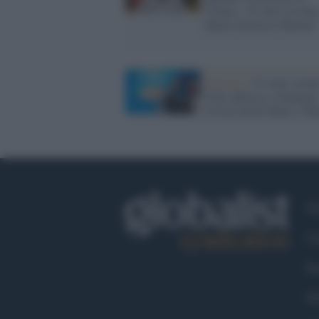
Centro: "Il voto a Conte
Renzi favorisce Meloni
Elezioni /
Il semi-estin
Psdi aderisce a Impegn
Civico di Di Maio e Tab
Ch
Co
Fa
Tw