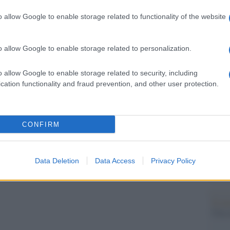
barch
dall'e
o allow Google to enable storage related to functionality of the website
tentat
servil
europ
o allow Google to enable storage related to personalization.
dei m
o allow Google to enable storage related to security, including
cation functionality and fraud prevention, and other user protection.
Tend
onlin
artic
CONFIRM
Pd /
si sp
Data Deletion
Data Access
Privacy Policy
pp
Il ca
Usa, 