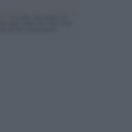
anca /
Caso Mps: i pm milanesi ora
ono vederci chiaro sulle “chat” tra un
ente del Mef e alcuni ministri