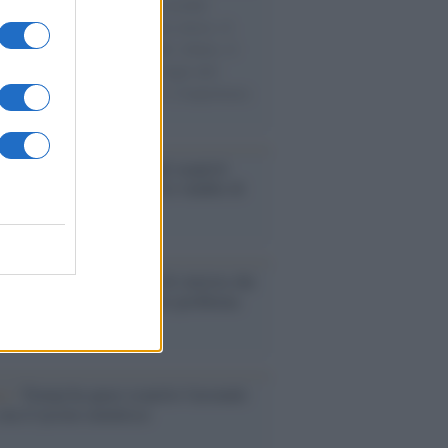
e cariche di aiuti umanitari assalite
sercito israeliano. Una guerra atroce, il
ivo di disumanizzazione delle vittime, il
ismo del governo italiano e degli altri
ei, il ritorno al colonialismo. L'importanza
ovimenti.
enze /
Sale il numero degli acquisti
e in Europa e aumentano le vendite di
oli second hand
Un partito progressista e di sinistra che
acca sul riarmo ha un serio problema
so /
Trump ha quasi esaurito l'arsenale
ma il tycoon smentisce