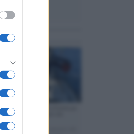
me notizie
ervista /
Marco Croatti e la Flottilla per
 le nostre vele gonfie grazie alla
vazione popolare
natore M5S racconta la sua esperienza sulle