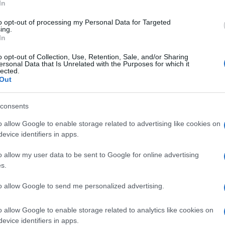
In
vio Berlusconi, ndr) sono contro sanzioni a
to opt-out of processing my Personal Data for Targeted
tacca il leader di Impegno Civico – il che
ing.
In
gnifica permettere a Putin Di ricattarci ancora e
o opt-out of Collection, Use, Retention, Sale, and/or Sharing
Ulti
Salvini
cora più in alto. Addirittura
voleva
ersonal Data that Is Unrelated with the Purposes for which it
lected.
erlusconi ha sempre avuto legami con Putin».
Out
consents
no Mattei ma nel Mediterraneo non conta nulla: Ceuta
o allow Google to enable storage related to advertising like cookies on
evice identifiers in apps.
o allow my user data to be sent to Google for online advertising
Salvini
to da Berlusconi-Meloni-
«ci isoleremo a
s.
L'int
to allow Google to send me personalized advertising.
Gaza:
solle
o allow Google to enable storage related to analytics like cookies on
Il Se
evice identifiers in apps.