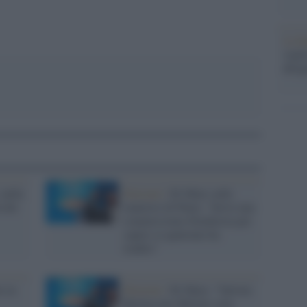
La b
vogli
dirig
 nella
Elezioni /
Di Maio sulle
à dei
manovre di Putin: "Serve una
commissione d'inchiesta per
capire se qualcuno ha
tradito"
e in
Elezioni /
Di Maio: "Salvini-
Berlusconi-Meloni sono