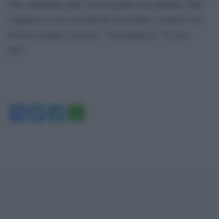
Tesi confermata dalle chat di quella notte quando, dopo
l’aggancio su un sito internet di incontri, è proprio uno
dei due romeni a scrivere: “Ti portiamo G. Tu cosa
usi?”.
Facebook
Twitter
Telegram
WhatsApp