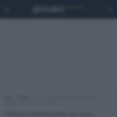
Home
>
Politica
>
Chiesta l’archiviazione per Luca Morisi: ha
ammesso l’uso di cocaina negando di…
Chiesta l'archiviazione per Luca