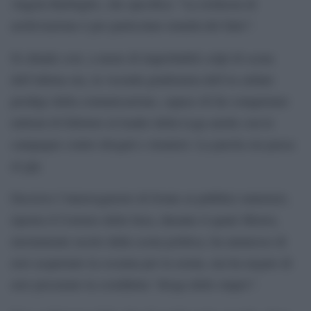
Angela Barbaglio, che specifica: “La richiesta di
archiviazione è per particolare tenuità del fatto”.
Si chiude così, a meno di improbabili colpi di scena
dell’ultima ora, la vicenda giudiziaria dell’ex enfant
prodige della comunicazione, capace di far conquistare
milioni di follower al leader della Lega anche con le
campagne contro drogati e stranieri. La parola ora passa
al gip.
Decisivo l’interrogatorio di fronte ai pubblici ministeri,
riporta il Corriere della Sera, durante il quale Morisi,
mestamente uscito dalla scena politica, ha ammesso di
aver acquistato la cocaina per la serata, ma ha negato di
aver procurato la cosiddetta “droga dello stupro”.