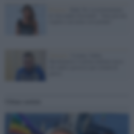
Processo /
Ruby Ter, la testimonianza
di Alessandra Sorcinelli: "Sono piccola
rispetto a un uomo così potente"
Giustizia /
Ucraina, Vadim
Shyshimarin è il primo militare russo
che andrà a processo per crimini di
guerra
Ultime notizie