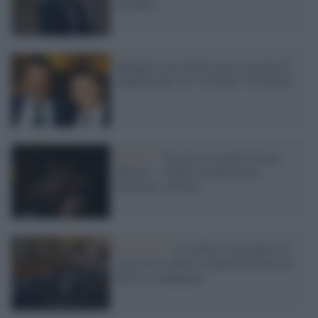
esempio"
Indagato Luca Morisi per cessione di
stupefacenti: era "la bestia" di Salvini
Brasile /
"In arrivo il regalo Cesare
Battisti": il figlio di Bolsonaro
risponde a Salvini
Il processo /
Ex arbitro riprendeva di
nascosto le allieve mentre facevano la
doccia: condannato