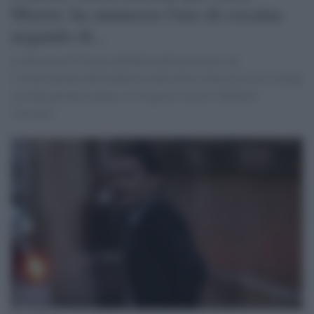
Morisi: ha ammesso l'uso di cocaina
negando di...
La Procura di Verona chiederà nelle prossime ore
l’archiviazione dell'inchiesta sulla notte a base di sesso e droga
con due giovani romeni, il 14 agosto scorso a Belfiore
(Verona).