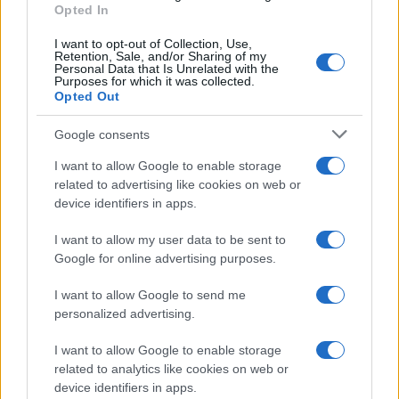
Opted In
I want to opt-out of Collection, Use,
Retention, Sale, and/or Sharing of my
Personal Data that Is Unrelated with the
Purposes for which it was collected.
Opted Out
Syndication
Culture
Google consents
Salute
Globalist
I want to allow Google to enable storage
related to advertising like cookies on web or
Megachip
Globalscience
device identifiers in apps.
GiULia
Globalsport
I want to allow my user data to be sent to
Google for online advertising purposes.
Prima Pagina
I want to allow Google to send me
personalized advertising.
Giornale dello
Chi siamo
I want to allow Google to enable storage
Spettacolo
related to analytics like cookies on web or
Contributors
device identifiers in apps.