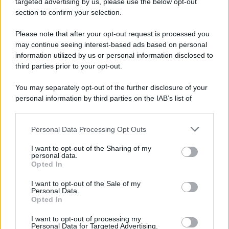
targeted advertising by us, please use the below opt-out
section to confirm your selection.
Pd /
Un partito progressista e di sinistra che si spacca sul
riarmo ha un serio problema
Please note that after your opt-out request is processed you
may continue seeing interest-based ads based on personal
information utilized by us or personal information disclosed to
third parties prior to your opt-out.
Il caso /
Trump ha quasi esaurito l'arsenale Usa, ma il
You may separately opt-out of the further disclosure of your
tycoon smentisce
personal information by third parties on the IAB’s list of
downstream participants.
Personal Data Processing Opt Outs
This information may also be disclosed by us to third parties
La banca /
Caso Mps: i pm milanesi ora vogliono vederci
on the IAB’s List of Downstream Participants that may further
I want to opt-out of the Sharing of my
chiaro sulle “chat” tra un dirigente del Mef e alcuni ministri
disclose it to other third parties.
personal data.
Opted In
Please note that this website/app uses one or more Google
services and may gather and store information including but
I want to opt-out of the Sale of my
Personal Data.
not limited to your visit or usage behaviour. You may click to
Opted In
grant or deny consent to Google and its third-party tags to
use your data for below specified purposes in below Google
I want to opt-out of processing my
consent section.
Personal Data for Targeted Advertising.