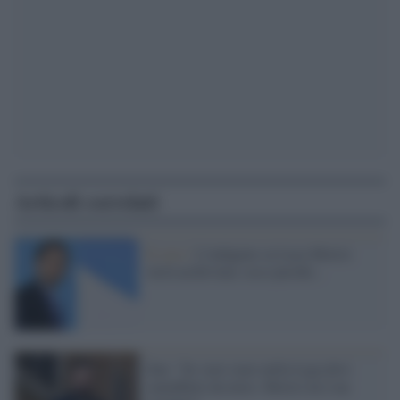
Articoli correlati
Il caso /
L'indagine su Luca Morisi
verrà archiviata: ecco perché...
Zan: "Se vuoi stare nella Lega devi
camuffarti da etero. Morisi ne è un