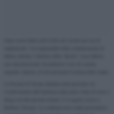
Dopo essere finito nell’occhio del ciclone per uso di
stupefacenti, l’ex responsabile della comunicazione di
Matteo Salvini, l’ideatore della “Bestia”, Luca Morisi,
non sarà processato: ha ammesso l’uso di cocaina
negando, tuttavia, di aver procurato la droga dello stupro.
La Procura di Verona chiederà nelle prossime ore
l’archiviazione dell’inchiesta sulla notte a base di sesso e
droga con due giovani romeni, il 14 agosto scorso a
Belfiore (Verona). La conferma arriva dalla procuratrice