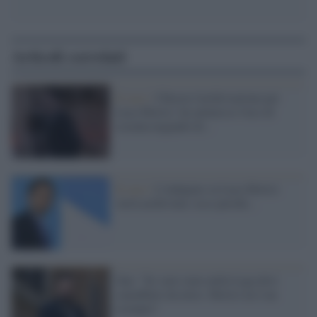
Articoli correlati
Il caso /
Chiesta l'archiviazione per
Luca Morisi: ha ammesso l'uso di
cocaina negando di...
Il caso /
L'indagine su Luca Morisi
verrà archiviata: ecco perché...
Zan: "Se vuoi stare nella Lega devi
camuffarti da etero. Morisi ne è un
esempio"