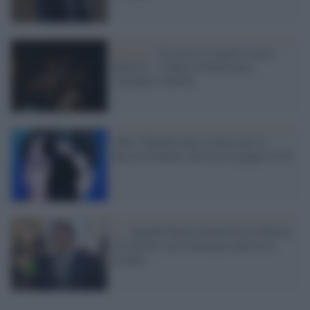
Brasile /
"In arrivo il regalo Cesare
Battisti": il figlio di Bolsonaro
risponde a Salvini
Oltre 300mila euro al mese per la
Bestia di Renzi, che faceva pagare il Pd
Iv /
Quando Renzi denunciava la Bestia
di Salvini e nel frattempo nutriva la
propria