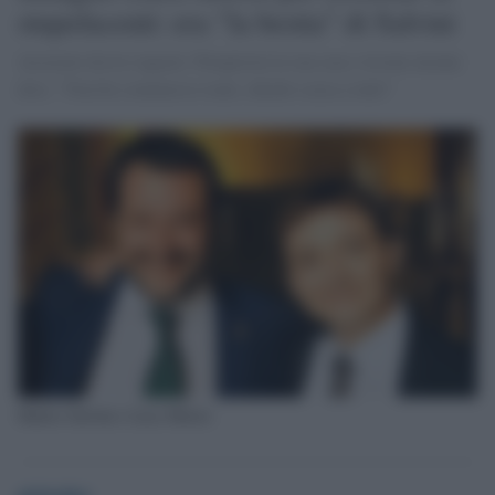
stupefacenti: era "la bestia" di Salvini
Accusato da tre ragazzi. Perquisita la sua casa: trovate alcune
dosi. "Non ho commesso reati, chiedo scusa a tutti"
Matteo Salvini e Luca Morisi
globalist