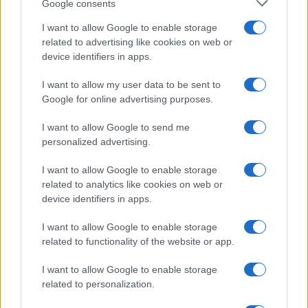
Google consents
Salute
Globalist
I want to allow Google to enable storage
related to advertising like cookies on web or
Megachip
Globalscience
device identifiers in apps.
GiULia
Globalsport
I want to allow my user data to be sent to
Google for online advertising purposes.
Prima Pagina
I want to allow Google to send me
personalized advertising.
Giornale dello
Chi siamo
I want to allow Google to enable storage
Spettacolo
related to analytics like cookies on web or
Contributors
device identifiers in apps.
Wondernet
Facebook
I want to allow Google to enable storage
Giuliana Sgrena
related to functionality of the website or app.
Twitter
I want to allow Google to enable storage
Google News
related to personalization.
Mastodon