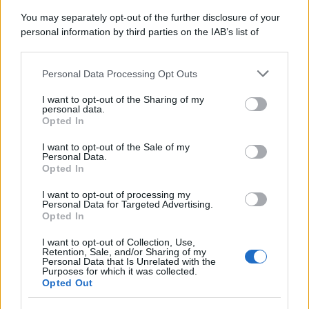
Perché i centri di intrattenimento per famiglie investono in
You may separately opt-out of the further disclosure of your
attrazioni ad alta tecnologia
personal information by third parties on the IAB’s list of
downstream participants.
Personal Data Processing Opt Outs
This information may also be disclosed by us to third parties
Il conflitto /
La mafia russa e l'arma del caos
on the IAB’s List of Downstream Participants that may further
I want to opt-out of the Sharing of my
disclose it to other third parties.
personal data.
Opted In
Please note that this website/app uses one or more Google
services and may gather and store information including but
I want to opt-out of the Sale of my
Personal Data.
not limited to your visit or usage behaviour. You may click to
Opted In
grant or deny consent to Google and its third-party tags to
use your data for below specified purposes in below Google
I want to opt-out of processing my
consent section.
Personal Data for Targeted Advertising.
Opted In
I want to opt-out of Collection, Use,
Retention, Sale, and/or Sharing of my
Personal Data that Is Unrelated with the
Purposes for which it was collected.
Opted Out
Syndication
Culture