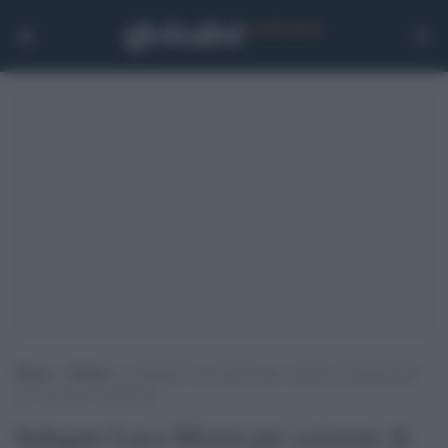
Home
>
Politica
>
Indagato Luca Morisi per cessione di stupefacenti:
era “la bestia” di Salvini
Indagato Luca Morisi per cessione di