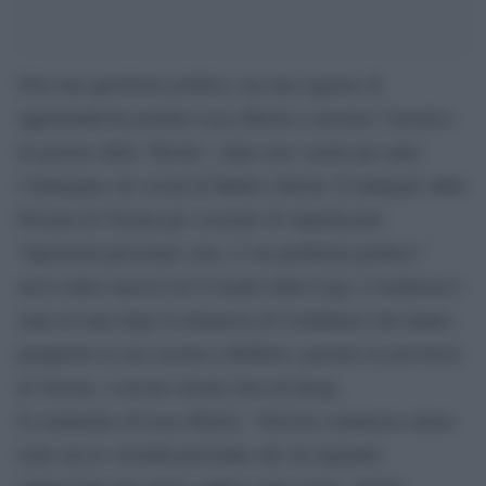
Non una questione politica, ma una ragione di
opportunità ha portato Luca Morisi a lasciare l’incarico
di gestore della “Bestia”, dopo aver curato per anni
l’immagine sui social di Matteo Salvini. È indagato dalla
Procura di Verona per cessione di stupefacenti.
“Questioni personali, non c’è un problema politico”
aveva detto ancora ieri il leader della Lega. L’inchiesta è
stata avviata dopo la denuncia di Carabinieri che hanno
perquisito la sua cascina a Belfiore, paesino in provincia
di Verona, e trovato alcune dosi di droga.
Il commento di Luca Morisi: “Non ho commesso alcun
reato ma la vicenda personale che mi riguarda