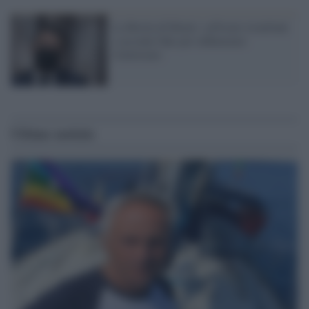
La Bestia di Renzi: software israeliani
e account fake per influenzare
l'elettorato
Ultime notizie