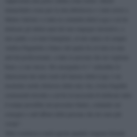
rappresenta una grave caduta come uomo: chiedo
innanzitutto scusa per la mia debolezza e i miei errori a
Matteo Salvini e a tutta la comunità della Lega a cui ho
dedicato gli ultimi anni del mio impegno lavorativo, a
mio padre e ai miei famigliari, al mio amico di sempre
Andrea Paganella a fianco del quale ho avviato la mia
attività professionale, a tutte le persone che mi vogliono
bene e a me stesso. Ho rassegnato il 1° settembre le
dimissioni dai miei ruoli all’interno della Lega: è un
momento molto doloroso della mia vita, rivela fragilità
esistenziali irrisolte a cui ho la necessità di dedicare tutto
il tempo possibile nel prossimo futuro, contando sul
sostegno e sull’affetto delle persone che mi sono più
vicine”.
Tutto comincia a metà agosto quando vengono fermati