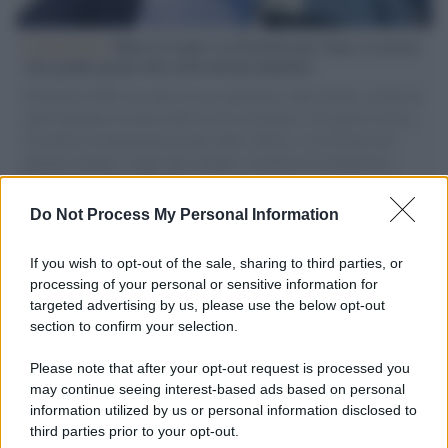
L'intervista /
Marco Croatti e la Flottilla per Gaza: le nostre
vele gonfie grazie alla sollevazione popolare
Il Senatore M5S racconta la sua esperienza sulle barche cariche di
aiuti umanitari assalite dall'esercito israeliano. Una guerra atroce,
il tentativo di disumanizzazione delle vittime, il servilismo del
governo italiano e degli altri europei, il ritorno al colonialismo.
L'importanza dei movimenti.
Do Not Process My Personal Information
Il lutto /
Addio a Francesco Guccini, il poeta della canzone
d’autore italiana
If you wish to opt-out of the sale, sharing to third parties, or
processing of your personal or sensitive information for
targeted advertising by us, please use the below opt-out
section to confirm your selection.
L'anniversario /
90 anni di Yves Saint Laurent, tra moda e
scandali
Please note that after your opt-out request is processed you
may continue seeing interest-based ads based on personal
information utilized by us or personal information disclosed to
third parties prior to your opt-out.