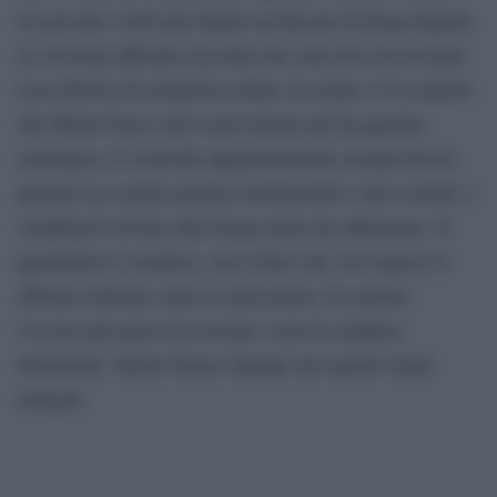
tre giovani e nell’auto hanno un flacone di droga liquida.
La versione ufficiale racconta che sono loro ad accusare
Luca Morisi di avergliela ceduta. In realtà c’è il sospetto
che Morisi fosse sotto osservazione già da qualche
settimana e il controllo apparentemente casuale dei tre
giovani sia scattato proprio monitorando i suoi contatti. I
carabinieri trovano altra droga nella sua abitazione. Il
quantitativo è modesto, ma il fatto che i tre ragazzi lo
abbiano indicato come lo spacciatore, fa scattare
l’accusa più grave di cessione e non la semplice
detenzione. Morisi finisce dunque nel registro degli
indagati.