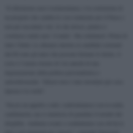
“Il riformismo non è testimonianza, è la costruzione di
un progetto che cambia le cose realmente per il Paese e
non per raccattare voti. Io che invoco, pratico e
costruisco unità sarei ‘il matto’. Ma continuerò. Prima di
tutto l’Italia. Le alleanze intorno ai candidati sostenuti
dal Pd sono gli unici che possono fermare le destre, il
resto è l’eterno ritorno di vizi antichi di una
degenerazione della politica personalistica e
autoreferenziale. Tafazzi non è stato inventato per caso.
Questa è la verità”.
“Faccio un appello a tutti: confrontiamoci con la realtà,
cambiamola, ma si smettesse di guardare il mondo dal
dirigibile. Andiamo avanti e combattiamo con chi ha le
idee e gli strumenti per vincere”, conclude Zingaretti.