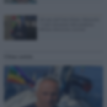
160 anni dall'Unità d'Italia, Mattarella:
"Colpiti duramente dalla pandemia
abbiamo dimostrato coesione"
Ultime notizie