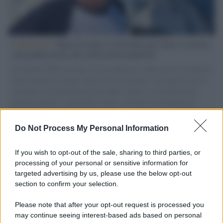
L'intervista /
Marco Croatti e la Flottilla per Gaza: le nostre
vele gonfie grazie alla sollevazione popolare
Il Senatore M5S racconta la sua esperienza sulle barche cariche di
aiuti umanitari assalite dall'esercito israeliano. Una guerra atroce,
il tentativo di disumanizzazione delle vittime, il servilismo del
governo italiano e degli altri europei, il ritorno al colonialismo.
L'importanza dei movimenti.
Do Not Process My Personal Information
Cisgiordania /
L’esercito israeliano si ritira dal campo
profughi di Qalandiya dopo tre giorni di violenze contro i
If you wish to opt-out of the sale, sharing to third parties, or
palestinesi
processing of your personal or sensitive information for
targeted advertising by us, please use the below opt-out
section to confirm your selection.
Giornalismo /
Addio a Stefano Marcelli, colonna della Rai
di Firenze e dirigente dell'Usigrai
Please note that after your opt-out request is processed you
may continue seeing interest-based ads based on personal