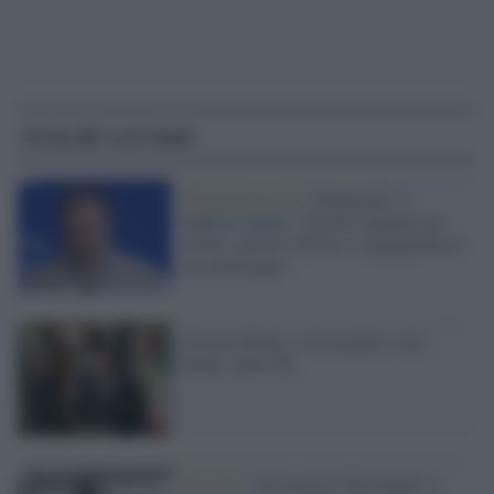
Articoli correlati
Propaganda Live /
Pennacchi, il
leghista veneto: “Scuole separate per
ricchi e poveri? Giusto, l’uguaglianza è
una menzogna”
Governo Renzi: otto uomini e otto
donne, tanto Pd
Ricordo /
Caro Enrico Berlinguer ti