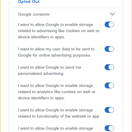
Opted Out
Syndication
Culture
Google consents
Salute
Globalist
I want to allow Google to enable storage
related to advertising like cookies on web or
Megachip
Globalscience
device identifiers in apps.
GiULia
Globalsport
I want to allow my user data to be sent to
Google for online advertising purposes.
Prima Pagina
I want to allow Google to send me
personalized advertising.
Giornale dello
Chi siamo
I want to allow Google to enable storage
Spettacolo
related to analytics like cookies on web or
Contributors
device identifiers in apps.
Wondernet
Facebook
I want to allow Google to enable storage
Giuliana Sgrena
related to functionality of the website or app.
Twitter
I want to allow Google to enable storage
Google News