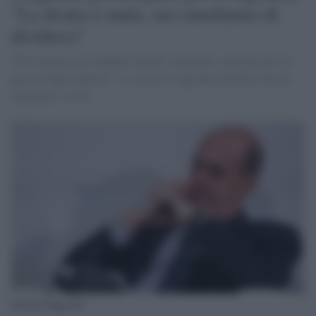
"La destra è unita, noi smettiamo di
dividerci"
"Per fortuna con candidati deboli, contestati e già bocciati in
passato dagli elettori". Lo scrive il segretario del Pd, Nicola
Zingaretti, su Fb.
Nicola Zingaretti