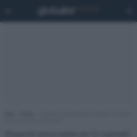
Home
>
Politica
>
Zingaretti preoccupato per le regionali: “La destra è
unita, noi smettiamo di dividerci”
Zingaretti preoccupato per le regionali: