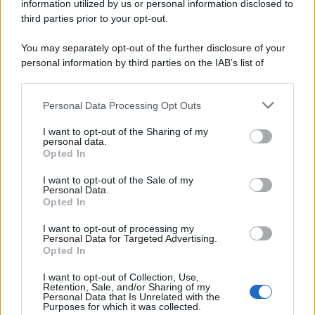
information utilized by us or personal information disclosed to
third parties prior to your opt-out.
Lo scenario /
Ceuta, l’ombra del Marocco sull’assalto
You may separately opt-out of the further disclosure of your
mentre Trump rafforza i rapporti con Rabat e trama contro la
personal information by third parties on the IAB’s list of
Spagna
downstream participants.
Personal Data Processing Opt Outs
This information may also be disclosed by us to third parties
La data /
L'8 agosto, quando la memoria dovrebbe insegnarci
on the IAB’s List of Downstream Participants that may further
I want to opt-out of the Sharing of my
qualcosa
disclose it to other third parties.
personal data.
Opted In
Please note that this website/app uses one or more Google
services and may gather and store information including but
I want to opt-out of the Sale of my
Personal Data.
not limited to your visit or usage behaviour. You may click to
Opted In
grant or deny consent to Google and its third-party tags to
use your data for below specified purposes in below Google
I want to opt-out of processing my
consent section.
Personal Data for Targeted Advertising.
Opted In
I want to opt-out of Collection, Use,
Retention, Sale, and/or Sharing of my
Personal Data that Is Unrelated with the
Purposes for which it was collected.