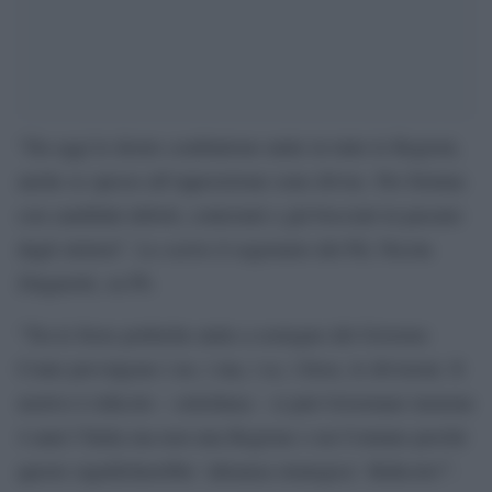
“Da oggi le destre combattono unite in tutte le Regioni,
anche se spesso all’opposizione sono divise. Per fortuna
con candidati deboli, contestati e già bocciati in passato
dagli elettori”. Lo scrive il segretario del Pd, Nicola
Zingaretti, su Fb.
“Tra le forze politiche unite a sostegno del Governo
Conte prevalgono i no, i ma, i se, i forse, le divisioni. Il
motivo è ridicolo – sottolinea – si può Governare insieme
4 anni l’Italia ma non una Regione o un Comune perché
questo significherebbe ‘alleanza strategica’. Ridicolo!”.