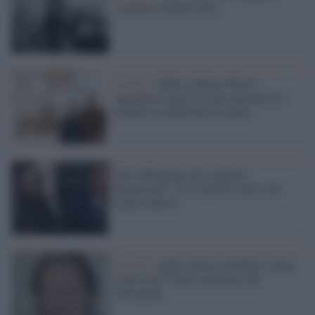
vogliamo sempre bene
Il lutto /
Addio a Enrico Fierro,
giornalista rigoroso che raccontava il
mondo con affreschi di realtà
Toti e Brugnaro non seguono
Berlusconi: "No al partito unico del
centro-destra"
Il lutto /
Addio a Rocco Di Blasi, firma
storica de l'Unità e direttore del
Salvagente