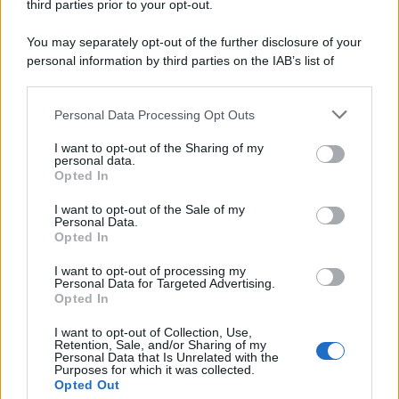
third parties prior to your opt-out.
Tel Aviv /
Netanyahu si smarca da Trump: "Israele farà tutto
You may separately opt-out of the further disclosure of your
quello che è necessario per la sua sicurezza"
personal information by third parties on the IAB’s list of
downstream participants.
Personal Data Processing Opt Outs
This information may also be disclosed by us to third parties
La riflessione /
Pace, disarmo e Ucraina: il centrosinistra
on the IAB’s List of Downstream Participants that may further
I want to opt-out of the Sharing of my
non trasformi il riarmo europeo in una battaglia interna per
disclose it to other third parties.
personal data.
le primarie
Opted In
Please note that this website/app uses one or more Google
services and may gather and store information including but
I want to opt-out of the Sale of my
Personal Data.
not limited to your visit or usage behaviour. You may click to
Opted In
grant or deny consent to Google and its third-party tags to
use your data for below specified purposes in below Google
I want to opt-out of processing my
consent section.
Personal Data for Targeted Advertising.
Opted In
I want to opt-out of Collection, Use,
Retention, Sale, and/or Sharing of my
Personal Data that Is Unrelated with the
Purposes for which it was collected.
Opted Out