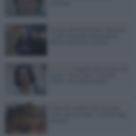
Salvagente
160 anni dall'Unità d'Italia, Mattarella:
"Colpiti duramente dalla pandemia
abbiamo dimostrato coesione"
Pandemia /
L'appello della Gelmini alle
regioni: "Siamo quasi a 100 mila
vittime, serve unità nazionale"
L'Australia cambia l'inno nazionale
"nello spirito di unità" e in nome degli
aborigeni