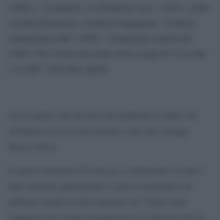
(1990) e “O ministro. La Pomicino story” (1991), scritti
con Rita Pennarola e Andrea Cinquegrani; “E adesso
ammazzateci tutti” (2005), “Ammazzàti l’onorevole”
(2007). Per il teatro ha curato testo e regia di “O cu nui
o cu iddi” con Laura Aprati.
Avevo saputo solo da poco dei problemi di salute che
all’improvviso avevano travolto come una valanga
Enrico Fierro.
In questo momento di tristezza e commozione ricordo i
tanti momenti appassionati e spesso scanzonati con
abbiamo condiviso alla redazione de l’Unità, dove
l’impegno per seguire argomenti seri e delicati come le