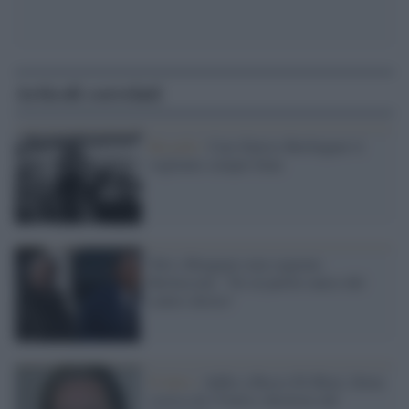
Articoli correlati
Ricordo /
Caro Enrico Berlinguer ti
vogliamo sempre bene
Toti e Brugnaro non seguono
Berlusconi: "No al partito unico del
centro-destra"
Il lutto /
Addio a Rocco Di Blasi, firma
storica de l'Unità e direttore del