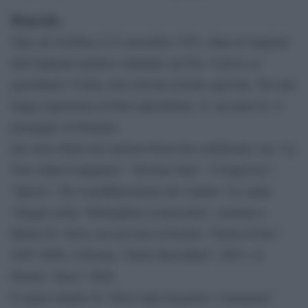
Biografia
Nato ad Avellino il 23 novembre 1951, dopo la stagione
dell’impegno politico militante nel Pci, l’arrivo al
quotidiano l’Unità, dove diventa inviato speciale. Poi una
lunga esperienza al Fatto Quotidiano. E, un anno fa, il
passaggio al Domani.
nel corso della sua carriera Fierro ha collaborato con “La
Voce della Campania”, “Dossier Sud”, “L’Espresso”,
“Epoca”. Per la pubblicazione del volume “La santa.
Viaggio nella ‘Ndrangheta sconosciuta”, assieme a
Ruben H. Oliva, ha ricevuto il Premio “Globo d’Oro”
2007-2008, il Premio “Paolo Borsellino” 2007 e il
Premio “Itaca” 2008.
È autore inoltre di “Dieci anni di potere e terremoto”