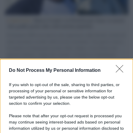
L'intervista /
Marco Croatti e la Flottilla per Gaza: le nostre
vele gonfie grazie alla sollevazione popolare
Il Senatore M5S racconta la sua esperienza sulle barche cariche di
aiuti umanitari assalite dall'esercito israeliano. Una guerra atroce,
il tentativo di disumanizzazione delle vittime, il servilismo del
governo italiano e degli altri europei, il ritorno al colonialismo.
L'importanza dei movimenti.
Do Not Process My Personal Information
Perché i centri di intrattenimento per famiglie investono in
attrazioni ad alta tecnologia
If you wish to opt-out of the sale, sharing to third parties, or
processing of your personal or sensitive information for
targeted advertising by us, please use the below opt-out
section to confirm your selection.
Il conflitto /
La mafia russa e l'arma del caos
Please note that after your opt-out request is processed you
may continue seeing interest-based ads based on personal
information utilized by us or personal information disclosed to