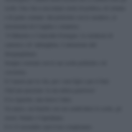
occhi. Una vita a raccontare storie di politica, di crimine
e di gente comune: dal poliziotto con le sneakers, ai
terremotati di L’Aquila o Amatrice.
‘O Ministro e l’omicidio Fortugno. Le inchieste di
camorra e di ‘ndrangheta. L’attenzione alle
diseguaglianze.
Sempre coerente con le sue scelte politiche e di
coscienza.
E l’amore per la vita, per i suoi figli e per il Sud.
Chef per passione: la sua mitica genovese!
E le sigarette, una tirava l’altra.
Un amico, un fratello con cui condividere le scelte, gli
errori, Natale e Capodanno.
E il 23 novembre sarà il tuo compleanno.