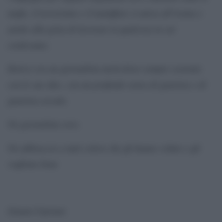
mafie, il terrorismo e il malaffare si univa all’ironia e
anche alla gioia di lavorare in qualcosa in cui
credevamo.
Enrico era un giornalista meticoloso sempre coerente
con le sue idee, con un profondo senso di giustizia e di
giustizia sociale.
Un giornalista vero.
Un abbraccio a tutti coloro che gli hanno voluto e gli
vogliono bene
Gianni Cipriani