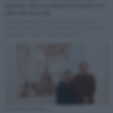
rigoroso che raccontava il mondo con
affreschi di realtà
A lungo giornalista de l'Unità e poi al Fatto Quotidiano,
sempre coerente con le sue scelte politiche e di coscienza. E
l’amore per la vita, per i suoi figli e per il Sud.
Laura Aprati e Enrico Fierro