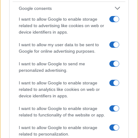
Syndication
Culture
Google consents
Salute
Globalist
I want to allow Google to enable storage
related to advertising like cookies on web or
Megachip
Globalscience
device identifiers in apps.
GiULia
Globalsport
I want to allow my user data to be sent to
Google for online advertising purposes.
Prima Pagina
I want to allow Google to send me
personalized advertising.
Giornale dello
Chi siamo
I want to allow Google to enable storage
Spettacolo
related to analytics like cookies on web or
Contributors
device identifiers in apps.
Wondernet
Facebook
I want to allow Google to enable storage
Giuliana Sgrena
related to functionality of the website or app.
Twitter
I want to allow Google to enable storage
Google News
related to personalization.