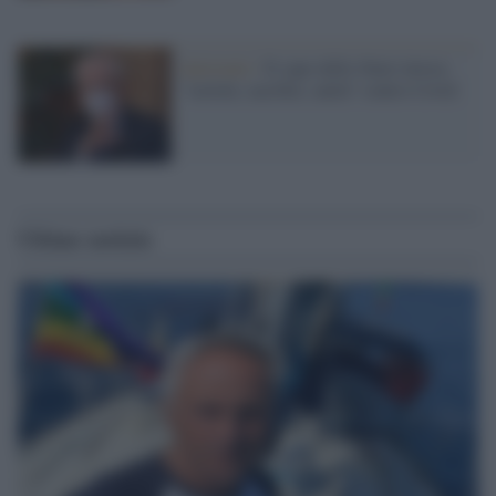
Quirinale /
Il capo dello Stato invoca
"serietà, sacrifici, unità" contro Covid
Ultime notizie