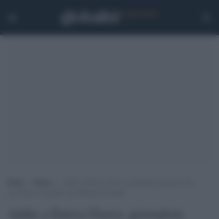
Home
>
Media
>
Addio a Enrico Fierro, giornalista rigoroso che
raccontava il mondo con affreschi di realtà
Addio a Enrico Fierro, giornalista