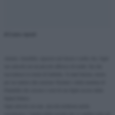
di Laura Aprati
Attento. Sensibile, rigoroso nel lavoro e nella vita. Ogni
suo articolo era un piccolo affresco di realtà. Sia che
raccontasse la storia di Isabella, 34 anni barista, morta
per un malore alla stazione Termini o della mamma di
Filadelfia che cercava i resti di suo figlio ucciso dalla
lupara bianca.
Ogni articolo era una piccola inchiesta anche
sociologica, l’analisi della società che ci cambia sotto gli