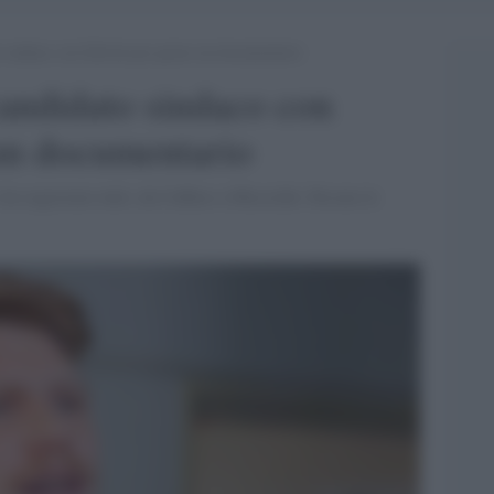
o sindaco con Salvini per girare un documentario
candidato sindaco con
 un documentario
ho registrato tutti, da Cuffaro a Miccichè. Dicono le