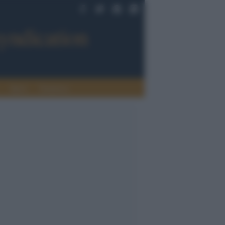
Sport
Tendenze