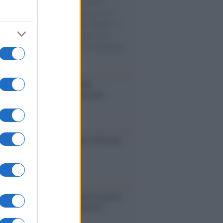
e cariche di aiuti umanitari assalite
sercito israeliano. Una guerra atroce, il
ivo di disumanizzazione delle vittime, il
ismo del governo italiano e degli altri
ei, il ritorno al colonialismo. L'importanza
ovimenti.
operta /
Oplontis, le vittime
eruzione del Vesuvio furono più
rose del previsto
dagliere /
Europei di nuoto: Pellecani
 una super Italia
ntenario /
A L'Aquila arriva la mostra
, 100 anni attraverso la forma"