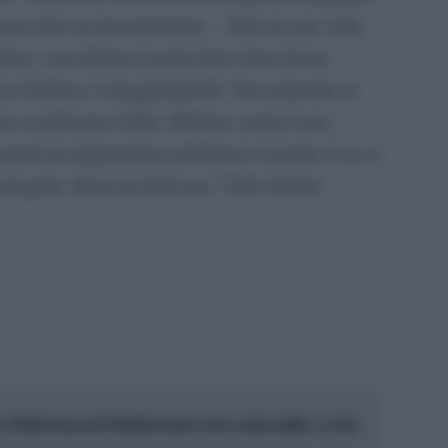
ma per fare un documentario… Pure tu una volta
itica, così almeno tu puoi fare il tuo lavoro
La Vardera, è irraggiungibile. Non risponde al
to a realizzare il film. Meloni e amici sono
cetterà la magistratura nell’intera vicenda. E se ci
progetto. Resta la beffa per 7.043 elettori
pp
no Mattei ma nel Mediterraneo non conta nulla: Ceuta