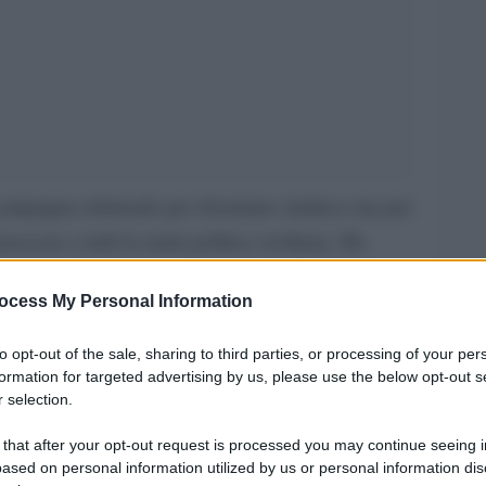
campagna elettorale per diventare sindaco ma per
oscere a tutti la mala politica siciliana. Ho
 Li ho registrati a loro insaputa mentre dicono le
ocess My Personal Information
smaele La Vardera a Francesco Benigno, l’attore
 una tempesta, dato fuoco ad un caso che
to opt-out of the sale, sharing to third parties, or processing of your per
iziario. Una storia senza precedenti, che si
formation for targeted advertising by us, please use the below opt-out s
 selection.
mocratica come il voto. Mette in difficoltà molti
he potrebbero essere raccontati in passaggi
 that after your opt-out request is processed you may continue seeing i
ased on personal information utilized by us or personal information dis