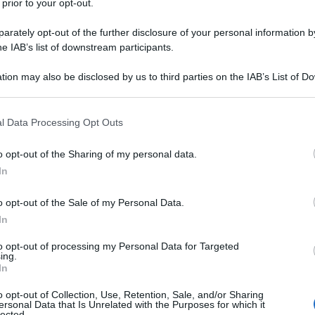
 prior to your opt-out.
rately opt-out of the further disclosure of your personal information by
he IAB’s list of downstream participants.
tion may also be disclosed by us to third parties on the IAB’s List of 
Ulti
 that may further disclose it to other third parties.
 that this website/app uses one or more Google services and may gath
l Data Processing Opt Outs
including but not limited to your visit or usage behaviour. You may click 
 to Google and its third-party tags to use your data for below specifi
o opt-out of the Sharing of my personal data.
ogle consent section.
In
o opt-out of the Sale of my Personal Data.
In
f, quella di La Vardera, ex Iena, con leader di
to opt-out of processing my Personal Data for Targeted
L'int
ing.
pevoli di recitare soltanto una parte in una
Gaza:
In
solle
la discesa in campo di Ismaele La Vardera, già
o opt-out of Collection, Use, Retention, Sale, and/or Sharing
Il Se
ersonal Data that Is Unrelated with the Purposes for which it
 alle elezioni a sindaco di Palermo sia stata solo
lected.