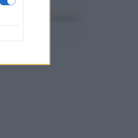
esa /
Un estate di calcio: tra Mondiali e
e A