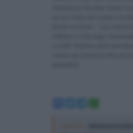
elettorale per diventare sindaco 
mi avevi detto che ti mettevi in pol
perché non lavori..”. Lui, Ismaele 
cellulare e ai messaggi, intenziona
avvertiti. Vedremo quali reati inter
saranno gli estremi per bloccare il 
palermitani.
Facebook
Twitter
Telegram
WhatsA
Leggi anche:
Meloni incensa il Pia