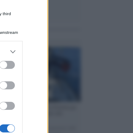
 third
Downstream
me notizie
er and store
to grant or
ed purposes
ervista /
Marco Croatti e la Flottilla per
 le nostre vele gonfie grazie alla
vazione popolare
natore M5S racconta la sua esperienza sulle