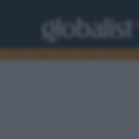
omia
Intelligence
Media
Ambiente
Cultura
Scienza