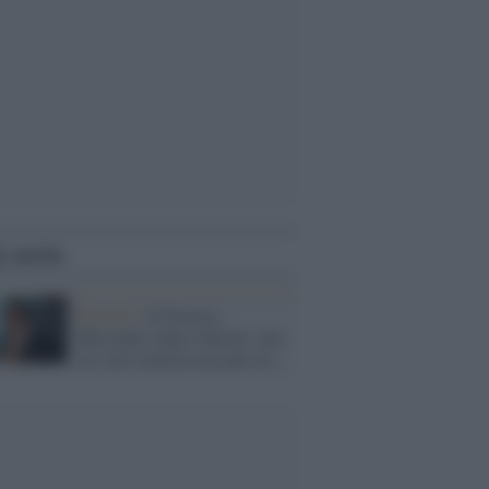
i anche
Diciotti /
Il forzista
Micciché contro Salvini: non
sei solo razzista ma uno str...