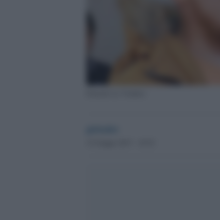
Ismaele La Vardera
globalist
15 Giugno 2017 - 10.52