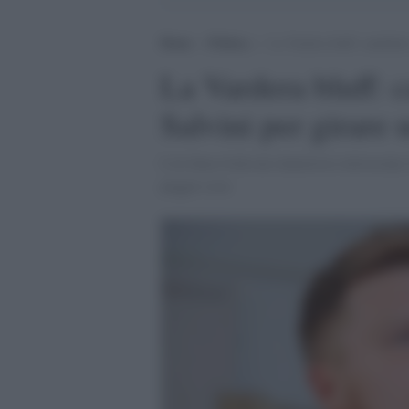
Home
>
Politica
>
La Vardera bluff: candidat
La Vardera bluff: 
Salvini per girare
L'ex Iena rivela un clamoroso retroscena: 
peggio cose