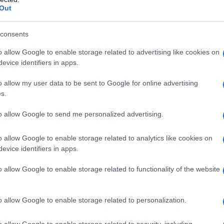
barch
Out
rare un reality.
dall'e
tentat
o dei due partiti del centrodestra che sostenevano
servil
consents
 Giorgia Meloni ha negato la liberatoria per la
europ
o allow Google to enable storage related to advertising like cookies on
dei m
 pare anche di nascosto – dal giovane candidato
evice identifiers in apps.
eguito in ogni momento della sua campagna
La sc
o allow my user data to be sent to Google for online advertising
dell’
s.
nume
o in Procura. Già oggi si rivolgerà alla
to allow Google to send me personalized advertising.
 parte di Matteo Salvini, che non sapeva nulla
o allow Google to enable storage related to analytics like cookies on
ortabandiera a Palermo.
Il me
evice identifiers in apps.
guida
 gravissimo – dice Alessandro Pagano
o allow Google to enable storage related to functionality of the website
n Salvini della Sicilia occidentale – Siamo
ale presa in giro e ci stiamo tutelando anche
Il ce
o allow Google to enable storage related to personalization.
to ragazzo, soprattutto se ha rubato
"TITO
a fiducia di chi aveva punta su di lui”. La Lega
o allow Google to enable storage related to security, including