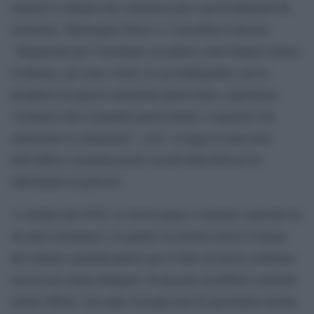
riunirà il collegio dei consultori per i provvedimenti da
assumere. Monsignor Fusco e i sacerdoti si dicono
“dispiaciuti per l’incidente accaduto a don Daniel Arturo
Cardenas, gli sono vicini, lo accompagnano con la
preghiera in questo momento particolare, esprimono
vicinanza alla comunità parrocchiale e seguono con
attenzione la situazione”, cosi’ si legge in una nota
dell’ufficio comunicazioni sociali della diocesi in
riferimento al parroco.
A ottobre del 2022, lo stesso prete è rimasto coinvolto in
un altro incidente e in quella occasione lasciò il luogo
del sinistro giustificandosi per il fatto di dover celebrare
messa ma venne indagato. In passato avrebbero sottratto
anche offerte, ma sulla vicenda non fu presentata alcuna