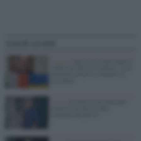
Articoli correlati
Avellino /
Parroco da 23 anni, annuncia
l'addio alla Chiesa su Facebook: "Amo
una donna, non posso combattere la
mia natura"
Il caso /
Neonata lasciata nella culla
termica di una chiesa a Bari:
l'emozione del parroco