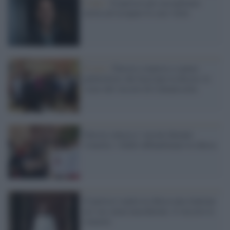
Como /
Il parroco pro-accoglienza
invita ad occupare le case vuote
Il caso /
Parroco sorpreso a spiare
pallavoliste che facevano la doccia: le
scuse del vescovo di Caltanissetta
Parroco attacca i vaccini durante
l'omelia: i fedeli abbandonano la chiesa
Il parroco ospita in chiesa una riunione
no-vax senza mascherine: il vescovo lo
rimuove