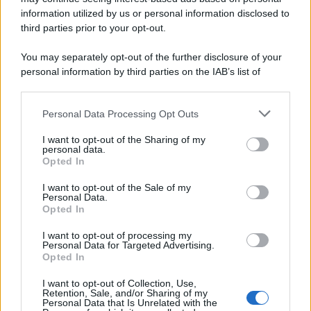
information utilized by us or personal information disclosed to
third parties prior to your opt-out.
Musica /
Al maestro Francesco Guccini
You may separately opt-out of the further disclosure of your
personal information by third parties on the IAB’s list of
downstream participants.
Personal Data Processing Opt Outs
This information may also be disclosed by us to third parties
Il ricordo /
Quando Guccini raccontava le "Cronache
on the IAB’s List of Downstream Participants that may further
I want to opt-out of the Sharing of my
epafaniche": l'intervista all'artista che si definiva un
disclose it to other third parties.
personal data.
'narratore'
Opted In
Please note that this website/app uses one or more Google
services and may gather and store information including but
I want to opt-out of the Sale of my
Personal Data.
not limited to your visit or usage behaviour. You may click to
Opted In
grant or deny consent to Google and its third-party tags to
use your data for below specified purposes in below Google
I want to opt-out of processing my
consent section.
Personal Data for Targeted Advertising.
Opted In
I want to opt-out of Collection, Use,
Retention, Sale, and/or Sharing of my
Personal Data that Is Unrelated with the