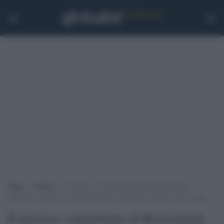
Home
>
Notizie
>
Il parroco colombiano di Rivisondoli ha un
incidente in auto ma il test antidroga lo inchioda: positivo alla cocaina
Il parroco colombiano di Rivisondoli