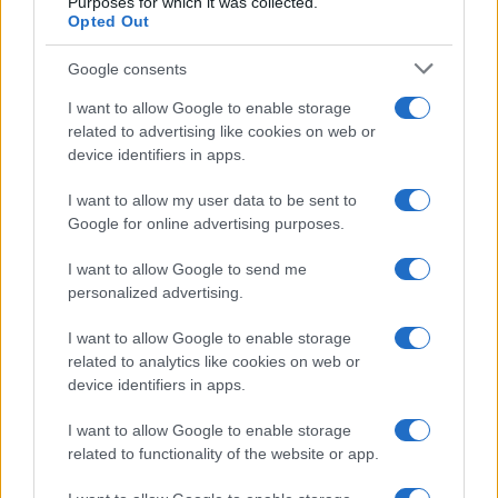
Purposes for which it was collected.
Opted Out
Syndication
Culture
Google consents
Salute
Globalist
I want to allow Google to enable storage
related to advertising like cookies on web or
Megachip
Globalscience
device identifiers in apps.
GiULia
Globalsport
I want to allow my user data to be sent to
Google for online advertising purposes.
Prima Pagina
I want to allow Google to send me
personalized advertising.
Giornale dello
Chi siamo
I want to allow Google to enable storage
Spettacolo
related to analytics like cookies on web or
Contributors
device identifiers in apps.
Wondernet
Facebook
I want to allow Google to enable storage
Giuliana Sgrena
related to functionality of the website or app.
Twitter