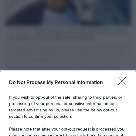
L'intervista /
Marco Croatti e la Flottilla per Gaza: le nostre
vele gonfie grazie alla sollevazione popolare
Il Senatore M5S racconta la sua esperienza sulle barche cariche di
aiuti umanitari assalite dall'esercito israeliano. Una guerra atroce,
il tentativo di disumanizzazione delle vittime, il servilismo del
governo italiano e degli altri europei, il ritorno al colonialismo.
L'importanza dei movimenti.
Do Not Process My Personal Information
L'attesa /
Un estate di calcio: tra Mondiali e Serie A
If you wish to opt-out of the sale, sharing to third parties, or
processing of your personal or sensitive information for
targeted advertising by us, please use the below opt-out
section to confirm your selection.
Imperialismo /
Petrolio e prepotenze di Trump: una società
legata a 'Donald' vuole perforare la Groenlandia senza
Please note that after your opt-out request is processed you
autorizzazione
may continue seeing interest-based ads based on personal