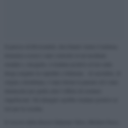
Il parroco di Rivisondoli, don Daniel Arturo Cardenas,
domenica scorsa è stato coinvolto in un incidente
stradale e, inseguito, è risultato positivo al test sulla
droga eseguito in ospedale a Sulmona. Al sacerdote, di
origine colombiana, è stata ritirata la patente ed è stato
denunciato per guida sotto l’effetto di sostanze
stupefacenti. Nel dettaglio sarebbe risultato positivo al
test per la cocaina.
Il vescovo della diocesi Sulmona Valva, Michele Fusco,