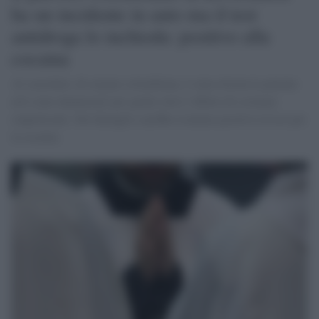
ha un incidente in auto ma il test
antidroga lo inchioda: positivo alla
cocaina
Al sacerdote, di origine colombiana, è stata ritirata la patente
ed è stato denunciato per guida sotto l’effetto di sostanze
stupefacenti. Nel dettaglio sarebbe risultato positivo al test per
la cocaina.