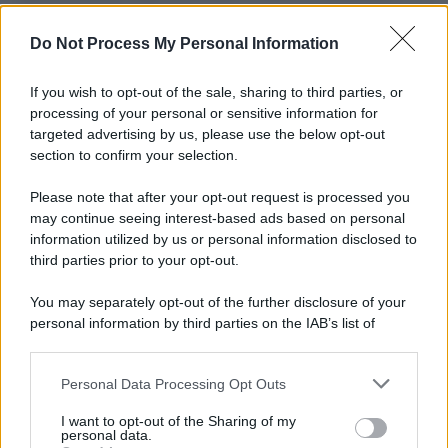
L'importanza dei movimenti.
Do Not Process My Personal Information
L'attesa /
Un estate di calcio: tra Mondiali e Serie A
If you wish to opt-out of the sale, sharing to third parties, or
processing of your personal or sensitive information for
targeted advertising by us, please use the below opt-out
section to confirm your selection.
Musica /
Al maestro Francesco Guccini
Please note that after your opt-out request is processed you
may continue seeing interest-based ads based on personal
information utilized by us or personal information disclosed to
third parties prior to your opt-out.
Il ricordo /
Quando Guccini raccontava le "Cronache
You may separately opt-out of the further disclosure of your
epafaniche": l'intervista all'artista che si definiva un
personal information by third parties on the IAB’s list of
'narratore'
downstream participants.
Personal Data Processing Opt Outs
This information may also be disclosed by us to third parties
Lo studio /
Disinformazione russa e destra: anche la
on the IAB’s List of Downstream Participants that may further
I want to opt-out of the Sharing of my
macchina propagandistica di Putin dietro la crisi di Ceuta
disclose it to other third parties.
personal data.