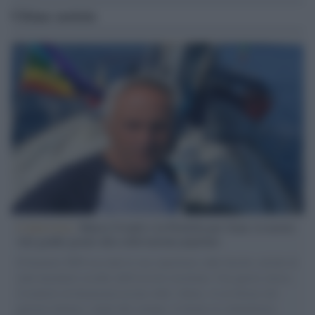
Ultime notizie
L'intervista /
Marco Croatti e la Flottilla per Gaza: le nostre
vele gonfie grazie alla sollevazione popolare
Il Senatore M5S racconta la sua esperienza sulle barche cariche di
aiuti umanitari assalite dall'esercito israeliano. Una guerra atroce,
il tentativo di disumanizzazione delle vittime, il servilismo del
governo italiano e degli altri europei, il ritorno al colonialismo.