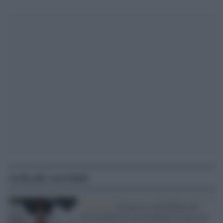
Articoli correlati
L'Aquila /
Il parroco colombiano di
Rivisondoli ha un incidente in auto ma