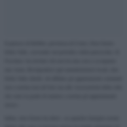
Il parroco di Rebbio, provincia di Como, Don Giusto
Della Valle, scrivendo sul periodico della parrocchia «Il
Focolare» ha invitato chi non ha una casa a occuparne
una vuota. Rivolgendosi agli amministratori locali, don
Della Valle chiede «di affidare gli appartamenti comunali
non a norma non all’Aler ma alle Associazioni della città
che sono in grado di mettere a norma gli appartamenti
stessi».
Infine, don Giusto ha detto: «se qualche famiglia avente
diritto alla casa si trovasse messa in strada, propongo di