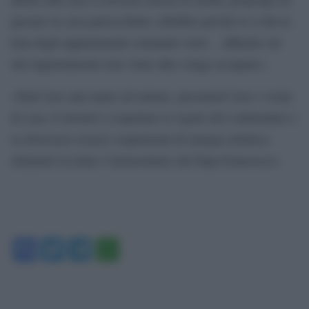
passare in casa parrocchiale a Rebbio perché le si dia la
lista degli appartamenti comunali vuoti… affinché ciò
che ingiustamente non viene dato venga occupato».
«Darò loro una mano ad entrare, presenterò loro i vicini
di casa, li inviterò a rispettare le regole del condominio e
se dovessero esserci sospensioni di energia elettrica
chiamerò in aiuto l’elemosiniere del Papa Francesco».
Facebook
Twitter
Telegram
WhatsApp