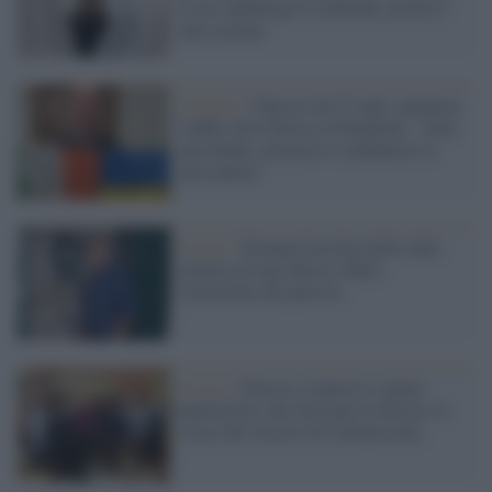
il test antidroga lo inchioda: positivo
alla cocaina
Avellino /
Parroco da 23 anni, annuncia
l'addio alla Chiesa su Facebook: "Amo
una donna, non posso combattere la
mia natura"
Il caso /
Neonata lasciata nella culla
termica di una chiesa a Bari:
l'emozione del parroco
Il caso /
Parroco sorpreso a spiare
pallavoliste che facevano la doccia: le
scuse del vescovo di Caltanissetta