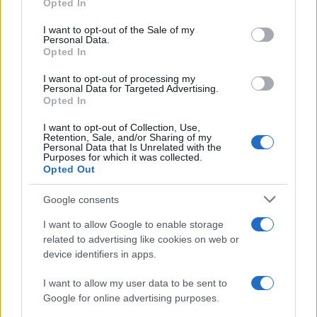
Opted In
Please note that this website/app uses one or more Google
services and may gather and store information including but
I want to opt-out of the Sale of my
Personal Data.
not limited to your visit or usage behaviour. You may click to
Opted In
grant or deny consent to Google and its third-party tags to
use your data for below specified purposes in below Google
I want to opt-out of processing my
consent section.
Personal Data for Targeted Advertising.
Opted In
I want to opt-out of Collection, Use,
Retention, Sale, and/or Sharing of my
Personal Data that Is Unrelated with the
Purposes for which it was collected.
Opted Out
Syndication
Culture
Google consents
Salute
Globalist
I want to allow Google to enable storage
related to advertising like cookies on web or
Megachip
Globalscience
device identifiers in apps.
GiULia
Globalsport
I want to allow my user data to be sent to
Google for online advertising purposes.
Prima Pagina