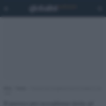
Home
>
Notizie
>
Il parroco pro-accoglienza invita ad occupare le case
vuote
Il parroco pro-accoglienza invita ad