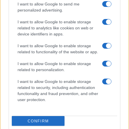
I want to allow Google to send me
personalized advertising.
Giornale dello
Chi siamo
I want to allow Google to enable storage
Spettacolo
related to analytics like cookies on web or
Contributors
device identifiers in apps.
Wondernet
Facebook
I want to allow Google to enable storage
Giuliana Sgrena
related to functionality of the website or app.
Twitter
I want to allow Google to enable storage
Google News
related to personalization.
Mastodon
I want to allow Google to enable storage
related to security, including authentication
Cookie Policy
functionality and fraud prevention, and other
user protection.
Preferenze Privacy
CONFIRM