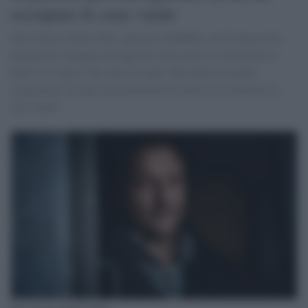
occupare le case vuote
Don Giusto Della Valle, parroco di Rebbio, nel Comasco ha
denunciato l'inquità sul lago di Como dove c'è chi dorme in
hotel a 5 stelle e chi sotto le stelle. Ha chiesto di poter
organizzare con gli amministratori la messa in sicurezza di
casa vuote