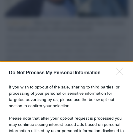
L'intervista /
Marco Croatti e la Flottilla per Gaza: le nostre
vele gonfie grazie alla sollevazione popolare
Il Senatore M5S racconta la sua esperienza sulle barche cariche di
aiuti umanitari assalite dall'esercito israeliano. Una guerra atroce,
il tentativo di disumanizzazione delle vittime, il servilismo del
governo italiano e degli altri europei, il ritorno al colonialismo.
L'importanza dei movimenti.
Do Not Process My Personal Information
Tel Aviv /
La “vittoria totale” di Israele significa una guerra
senza fine
If you wish to opt-out of the sale, sharing to third parties, or
processing of your personal or sensitive information for
targeted advertising by us, please use the below opt-out
section to confirm your selection.
Vangelo /
La vita si intreccia con le paure come il giorno
succede alla notte
Please note that after your opt-out request is processed you
may continue seeing interest-based ads based on personal
information utilized by us or personal information disclosed to