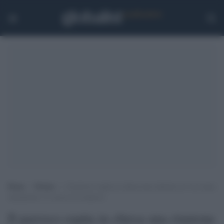
Home
>
Notizie
>
Il parroco ospita in chiesa una riunione no-vax senza
mascherine: il vescovo lo rimuove
Il parroco ospita in chiesa una riunione