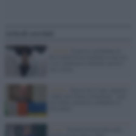
Articoli correlati
L'Aquila /
Il parroco colombiano di
Rivisondoli ha un incidente in auto ma
il test antidroga lo inchioda: positivo
alla cocaina
Avellino /
Parroco da 23 anni, annuncia
l'addio alla Chiesa su Facebook: "Amo
una donna, non posso combattere la
mia natura"
Il caso /
Neonata lasciata nella culla
termica di una chiesa a Bari: