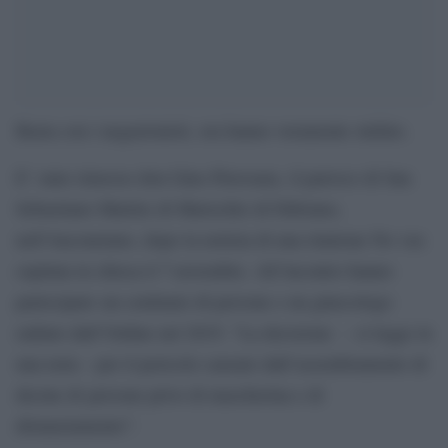
Basta con i negazionisti, ora hanno veramente stufato.
E’ stato rimosso don Gino Pierosara, il parroco di San
Sebastiano Martire di Marischio di Fabriano,
nell’Anconetano, dopo la notizia di una riunione No vax
ospitata in chiesa il 7 novembre. All’incontro hanno
partecipato un centinaio di persone e un ginecologo
radiato dall’Ordine nel 2019. “La decisione – si legge in
una nota – per il pericolo causato dall’assembramento di
decine di persone prive di mascherina e di
distanziamento”.