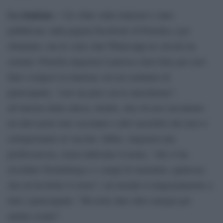
La riunione –
Un video sulla riunione è stato
pubblicato sulla pagina Facebook di Petrella e poi
eliminato, ma in varie chat WhatsApp ne circola un
estratto: Petrella ringrazia il parroco don Gino per aver
fatto svolgere la riunione con un centinaio di
partecipanti, “solo un paio con le mascherine”,
all’interno della chiesa. Inoltre, dice di aver incontrato
un altro prete non vaccinato e altri sacerdoti che non si
sottoporranno al vaccino. Infine, ringrazia una
professoressa, senza indicarne il nome, “che ci ha
ricordato Norimberga e i campi di sterminio, qualcosa
che mi ha ferito il cuore”; ed estende il ringraziamento a
tutti i partecipanti: “Mi avete dato altre energie per
andare avanti”.