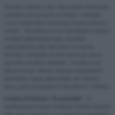
Il presule si dichiara vicino “alla comunità di Marischio
confidando che torni presto la serenità” e chiedendo
“scusa a quanti hanno avuto disagio da questa dolorosa
vicenda”. “Ho disposto la revoca del mandato di parroco
all’attuale rappresentante legale, decadendo
contestualmente anche dall’incarico di esorcista
diocesano e nominando un nuovo pastore per questa
parrocchia con effetto immediato”, conclude la nota
ufficiale di mons. Massara. Nominato amministratore
parrocchiale e legale rappresentante, don Vincenzo
Bracci, priore del monastero di San Silvestro, a Fabriano.
Il sindaco di Fabriano: “Irresponsabili” –
E’
arrabbiatissimo il sindaco di Fabriano Gabriele Santarelli
(M5s) dopo la riunione no vax nella chiesa parrocchiale.