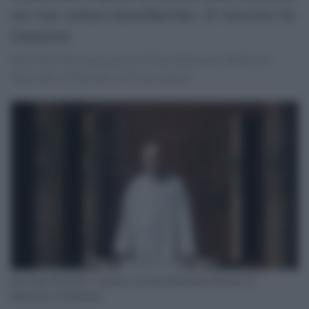
no-vax senza mascherine: il vescovo lo
rimuove
Don Gino Pierosara parroco di San Sebastiano Martire di
Marischio di Fabriano, nell'Anconetano,
don Gino Pierosara, il parroco di San Sebastiano Martire di
Marischio di Fabriano