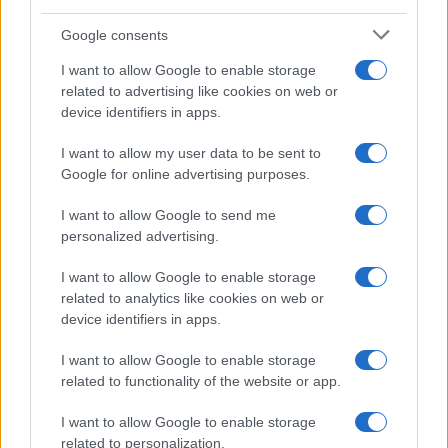
Syndication
Culture
Google consents
Salute
Globalist
I want to allow Google to enable storage
related to advertising like cookies on web or
Megachip
Globalscience
device identifiers in apps.
GiULia
Globalsport
I want to allow my user data to be sent to
Google for online advertising purposes.
Prima Pagina
I want to allow Google to send me
personalized advertising.
Giornale dello
Chi siamo
I want to allow Google to enable storage
Spettacolo
related to analytics like cookies on web or
Contributors
device identifiers in apps.
Wondernet
Facebook
I want to allow Google to enable storage
Giuliana Sgrena
related to functionality of the website or app.
Twitter
I want to allow Google to enable storage
Google News
related to personalization.