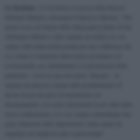
La decisione –
Lo ha deciso il vescovo della Diocesi
Fabriano-Matelica, monsignor Francesco Massara. “Nei
giorni scorsi all’interno della chiesa parrocchiale di San
Sebastiano Martire è stato ospitato un medico no vax
radiato dall’ordine professionale per una conferenza che
si è svolta in violazione delle norme governative ed
ecclesiastiche sul contenimento e la prevenzione della
pandemia – scrive in una nota mons. Massara -. ln
ragione del pericolo causato dall’assembramento di
decine di persone prive di mascherina e di
distanziamento così come testimoniato in un video dallo
stesso conferenziere, si è così venuta a determinare una
grave infrazione delle disposizioni e delle norme da
rispettare nei luoghi di culto e parrocchiali”.