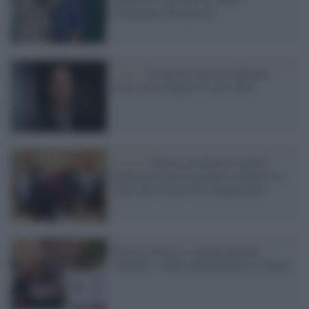
l'emozione del parroco
Como /
Il parroco pro-accoglienza
invita ad occupare le case vuote
Il caso /
Parroco sorpreso a spiare
pallavoliste che facevano la doccia: le
scuse del vescovo di Caltanissetta
Parroco attacca i vaccini durante
l'omelia: i fedeli abbandonano la chiesa