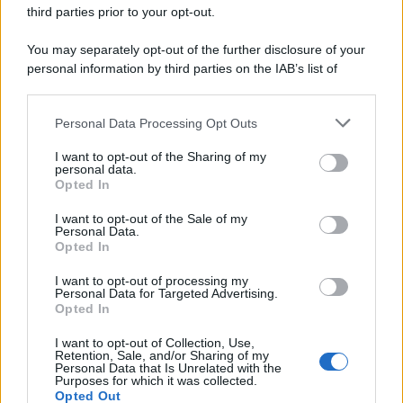
third parties prior to your opt-out.
La scoperta /
Oplontis, le vittime dell’eruzione del Vesuvio
You may separately opt-out of the further disclosure of your
furono più numerose del previsto
personal information by third parties on the IAB’s list of
downstream participants.
Personal Data Processing Opt Outs
This information may also be disclosed by us to third parties
Il medagliere /
Europei di nuoto: Pellecani guida una super
on the IAB’s List of Downstream Participants that may further
I want to opt-out of the Sharing of my
Italia
disclose it to other third parties.
personal data.
Opted In
Please note that this website/app uses one or more Google
services and may gather and store information including but
I want to opt-out of the Sale of my
Personal Data.
not limited to your visit or usage behaviour. You may click to
Opted In
grant or deny consent to Google and its third-party tags to
use your data for below specified purposes in below Google
I want to opt-out of processing my
consent section.
Personal Data for Targeted Advertising.
Opted In
I want to opt-out of Collection, Use,
Retention, Sale, and/or Sharing of my
Personal Data that Is Unrelated with the
Purposes for which it was collected.
Opted Out