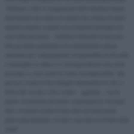
“Fabriano e tutto il comprensorio dell’entroterra stanno
dimostrando una tenuta nei numeri dei contagi di molto
migliore rispetto a quanto sta accadendo purtroppo nel
resto della provincia – sottolinea Santarelli in una nota -.
Non possiamo permetterci di compromettere questa
situazione per l’atteggiamento irresponsabile di chi mette
a repentaglio la salute e la vita degli altri per una scelta
personale e a mio modo di vedere incomprensibile. Ma
qui non si tratta di fare battaglie ideologiche tra chi è a
favore del vaccino e chi è contro – aggiunge -, ma di
punire severamente chi mette a repentaglio la vita degli
altri e la tenuta sociale di una città con motivazioni
grette anacronistiche e in tutto e per tutto al di fuori della
verità”.