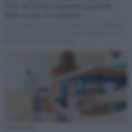
l'Usr del Lazio sospende il preside
della scuola di Ladispoli
Sospeso il preside che aveva a sua volta sospeso un bambino
iperattivo. La decisione risale allo scorso 26 febbraio. Al suo
posto l'Usr ha nominato un reggente.
Cellulari a scuola