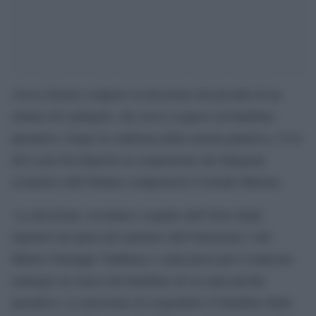
Aveva destato scalpore la decisione del preside di un
istituto di Ladispoli, che aveva sospeso un bambino
iperattivo. Dopo la conferma della misura punitiva, l’Usr
del Lazio ha disposto la sospensione del dirigente
scolastico dell’Istituto comprensivo Corrado Melone.
La decisione, avvenuta a seguito dell’invio degli
ispettori ad opera del ministro dell’Istruzione e del
Merito Giuseppe Valditara, è stata presa per il mancato
reintegro in classe del bambino di sei anni perché
iperattivo. La decisione di sospendere il bambino dalla