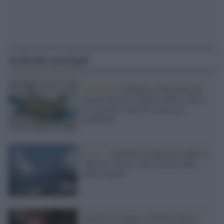
Articoli correlati
Ambiente /
Ladispoli, l'invasione dei
granchi blu che valgono 100€ al chilo:
ecco perché sono un rischio per
l'ambiente
Il caso /
Tragedia a Ladispoli: padre si
tuffa per salvare i figli travolti dalle
onde e muore
I genitori di Marco Vannini dopo la