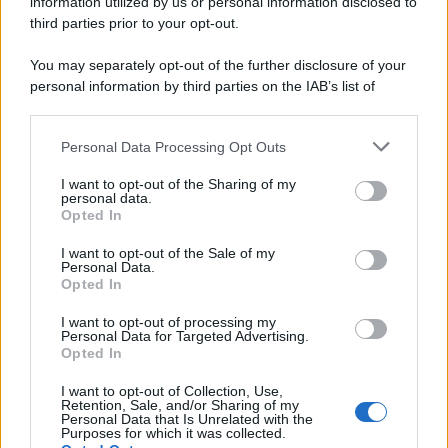
information utilized by us or personal information disclosed to
third parties prior to your opt-out.
Il ricordo /
Le radici di Francesco Guccini
You may separately opt-out of the further disclosure of your
personal information by third parties on the IAB’s list of
downstream participants.
Personal Data Processing Opt Outs
This information may also be disclosed by us to third parties
L'anniversario /
90 anni di Yves Saint Laurent, tra moda e
on the IAB’s List of Downstream Participants that may further
I want to opt-out of the Sharing of my
scandali
disclose it to other third parties.
personal data.
Opted In
Please note that this website/app uses one or more Google
services and may gather and store information including but
I want to opt-out of the Sale of my
Personal Data.
not limited to your visit or usage behaviour. You may click to
Opted In
grant or deny consent to Google and its third-party tags to
use your data for below specified purposes in below Google
I want to opt-out of processing my
consent section.
Personal Data for Targeted Advertising.
Opted In
I want to opt-out of Collection, Use,
Retention, Sale, and/or Sharing of my
Personal Data that Is Unrelated with the
Purposes for which it was collected.