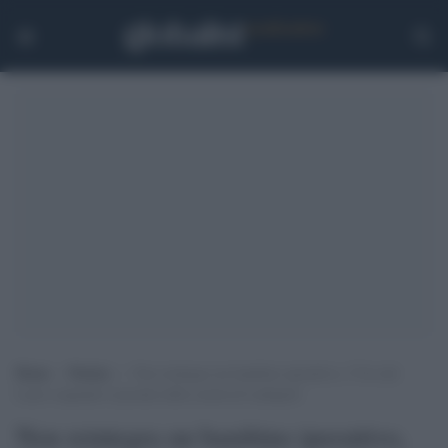
Home
>
Notizie
>
Non reintegra un bambino iperattivo, l’Usr del
Lazio sospende il preside della scuola di Ladispoli
Non reintegra un bambino iperattivo,