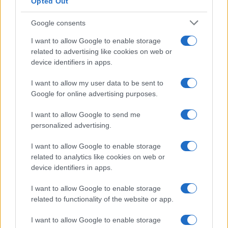
Opted Out
Syndication
Culture
Google consents
Salute
Globalist
I want to allow Google to enable storage
related to advertising like cookies on web or
Megachip
Globalscience
device identifiers in apps.
GiULia
Globalsport
I want to allow my user data to be sent to
Google for online advertising purposes.
Prima Pagina
I want to allow Google to send me
personalized advertising.
Giornale dello
Chi siamo
I want to allow Google to enable storage
Spettacolo
related to analytics like cookies on web or
Contributors
device identifiers in apps.
Wondernet
Facebook
I want to allow Google to enable storage
Giuliana Sgrena
related to functionality of the website or app.
Twitter
I want to allow Google to enable storage
Google News