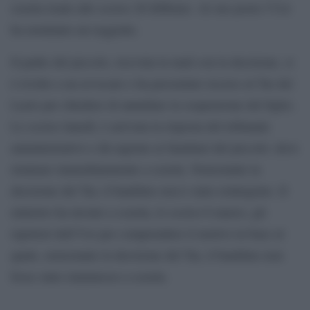
scuola risale allo scorso 26 febbraio. Al suo posto l’Usr
ha nominato un reggente.
Il padre del piccolo, ricevuta la mail con la decisione, si
è rivolto a un avvocato e ha presentato ricorso al Tar del
Lazio per chiedere di annullare la sospensione del figlio.
Lo scorso lunedì, è arrivata la risposta del tribunale
amministrativo e dà ragione ai familiari del piccolo: deve
rientrare immediatamente a scuola. Nonostante la
decisione del Tar, il bambino non è stato reintegrato. Il
ministro ha inviato a scuola, lo scorso 6 marzo, gli
ispettori dell’Usr per comprendere il motivo in base al
quale, nonostante la decisione del Tar, il bambino non
fosse stato riammesso a scuola.