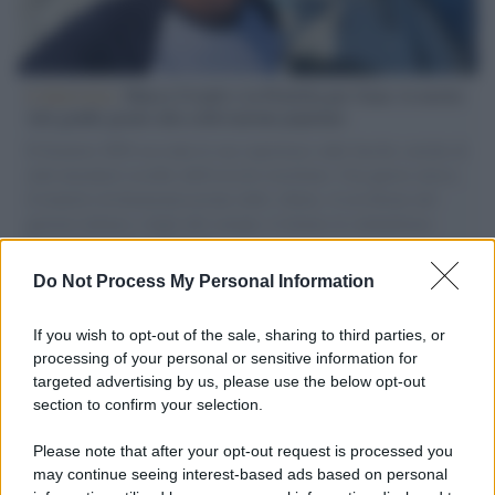
L'intervista /
Marco Croatti e la Flottilla per Gaza: le nostre
vele gonfie grazie alla sollevazione popolare
Il Senatore M5S racconta la sua esperienza sulle barche cariche di
aiuti umanitari assalite dall'esercito israeliano. Una guerra atroce,
il tentativo di disumanizzazione delle vittime, il servilismo del
governo italiano e degli altri europei, il ritorno al colonialismo.
L'importanza dei movimenti.
Do Not Process My Personal Information
Palestina /
Il Board of Peace di Trump assegna il primo
contratto per un rudimentale avamposto militare a Gaza
If you wish to opt-out of the sale, sharing to third parties, or
processing of your personal or sensitive information for
targeted advertising by us, please use the below opt-out
section to confirm your selection.
L'evento /
La Sila diventa un palcoscenico naturale: nasce “A
Farla Amare Comincia Tu – Opera Sila”
Please note that after your opt-out request is processed you
may continue seeing interest-based ads based on personal