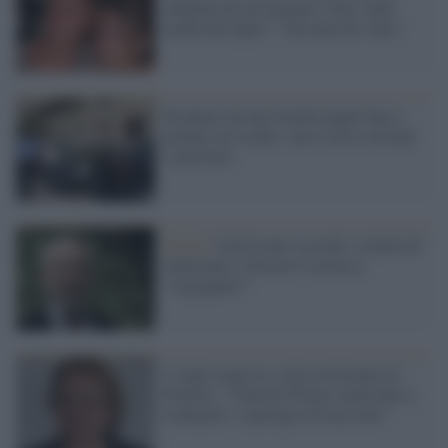
sentenza di ieri portano i fiori sulla
tomba del figlio: "Nessuno ha vinto"
Picchiato da due fratelli pugili fino a
perdere un occhio: non li aveva invitati
a una festa
Social /
Gad Lerner ricorda i crimini di
Almirante e Storace lo attacca:
"vergognati!"
L'Anpi reagisce e invia un'istanza al
Prefetto: "Cancelli Piazza Almirante a
Ladispoli: è apologia di fascismo"