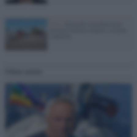
Roma /
Kitesurfer risucchiato da un
elicottero militare straniero: è in gravi
condizioni
Ultime notizie