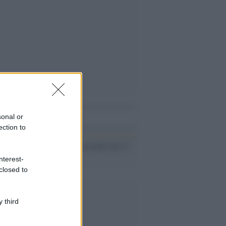
i anche
sonal or
ection to
Il Papa: serve un patto per il
lavoro
nterest-
closed to
 third