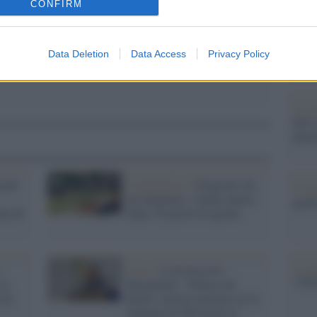
CONFIRM
dall'e
tentat
servil
europ
Data Deletion
Data Access
Privacy Policy
dei m
La sc
dell’
nume
 per
Campobasso /
Folgorato da
Il me
un lampione, 13enne muore
guida
nna di
dopo 10 giorni di agonia
Il ce
,
Crisi /
L'arcivescovo
"TITO
la
Bregantini: "Deluso da
 da
Renzi, non ha sintonia con il
dramma di 500 morti al