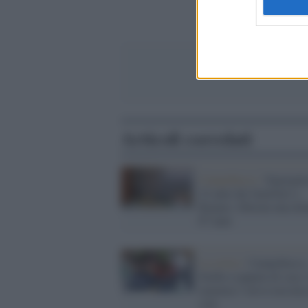
Articoli correlati
Campobasso /
Segregata
22 anni dai familiari a
Bojano: liberata una do
67 anni
La storia /
Campobasso
bimba scappata di casa: 
mamma l’aveva lasciata
sola