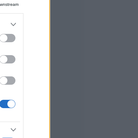
Downstream
er and store
to grant or
ed purposes