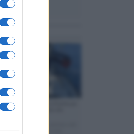
me notizie
ervista /
Marco Croatti e la Flottilla per
 le nostre vele gonfie grazie alla
vazione popolare
natore M5S racconta la sua esperienza sulle
e cariche di aiuti umanitari assalite