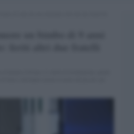
bimbo di 9 anni che stava dormendo: feriti altri due fratelli del
muore un bimbo di 9 anni
feriti altri due fratelli
n fiamme il divano e il salotto di un'abitazione, quindi
e di fumo e che hanno causato la morte del piccolo, per