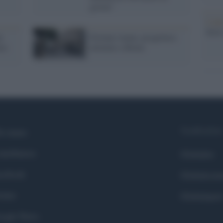
giorno"
L'att
Seri
e
Fermato imam, progettava
us:
attentato a Roma
Syndication
i siamo
ntributors
Globalist
cebook
Globalscie
itter
Globalsport
ogle News