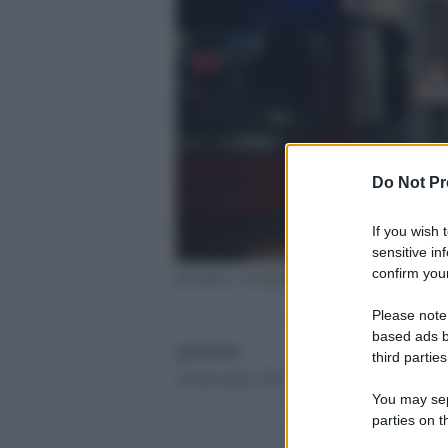
Do Not Pr
If you wish 
sensitive in
confirm your
Incendio a Campobasso
Please note
based ads b
globalist
third parties
18 Dicembre 2023 - 09.12
You may sepa
parties on t