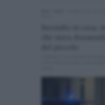
Home
>
Notizie
>
Incendio in casa, muore un 
piccolo
Incendio in casa, 
che stava dormendo: 
del piccolo
Campobasso, un cortocircuito ha mandato i
le altre stanze vicine che si sono riempit
asfissia.