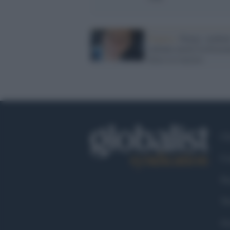
Francia /
Parigi, student
italiano morto in Erasm
forse si è ucciso
Ch
Co
Fa
Tw
Go