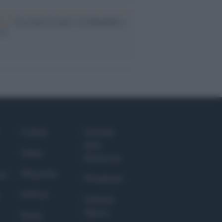
esa /
Un estate di calcio: tra Mondiali e
e A
Culture
Giornale
dello
Salute
Spettacolo
Megachip
nce
Wondernet
GiULia
Giuliana
Sgrena
Prima