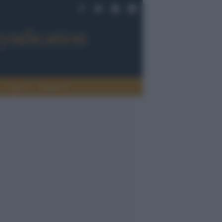
Sport
Tendenze