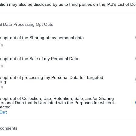
tion may also be disclosed by us to third parties on the IAB’s List of 
 that may further disclose it to other third parties.
 that this website/app uses one or more Google services and may gath
l Data Processing Opt Outs
including but not limited to your visit or usage behaviour. You may click 
 to Google and its third-party tags to use your data for below specifi
o opt-out of the Sharing of my personal data.
ogle consent section.
In
o opt-out of the Sale of my Personal Data.
In
to opt-out of processing my Personal Data for Targeted
ing.
nni è morto nella notte in un incendio
In
tello adolescente, la sorellina di pochi anni e la
o opt-out of Collection, Use, Retention, Sale, and/or Sharing
e Cardarelli.
ersonal Data that Is Unrelated with the Purposes for which it
lected.
Out
uoco le cause del rogo sono ancora da chiarire.
 trattato di un cortocircuito che ha mandato in
consents