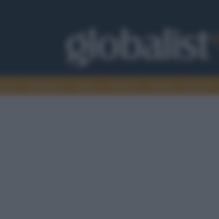
omia
Intelligence
Media
Ambiente
Cultura
Scienza