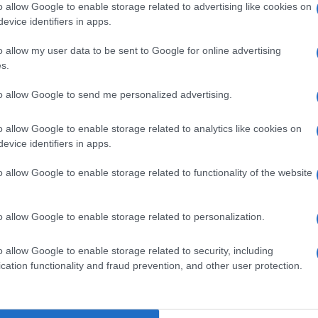
i le altre stanze vicine che si sono riempite di
o allow Google to enable storage related to advertising like cookies on
evice identifiers in apps.
del piccolo, per asfissia.
o allow my user data to be sent to Google for online advertising
to a portare all’esterno i figli, mentre stavano
s.
Ulti
rianimare il piccolo si sono rivelati però
to allow Google to send me personalized advertising.
enti della famiglia sono stati affidati alle cure
ospedale, dove sono ricoverati.
o allow Google to enable storage related to analytics like cookies on
evice identifiers in apps.
posto, insieme con carabinieri del capoluogo che
o allow Google to enable storage related to functionality of the website
agine per fare luce su quanto accaduto.
o allow Google to enable storage related to personalization.
L'int
o allow Google to enable storage related to security, including
Gaza:
cation functionality and fraud prevention, and other user protection.
pp
solle
Il Se
barch