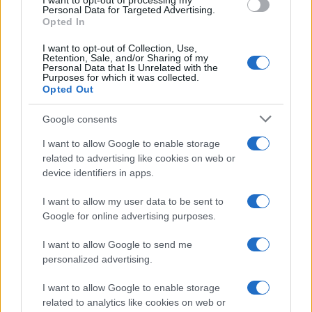
I want to opt-out of processing my
consent section.
Personal Data for Targeted Advertising.
Opted In
I want to opt-out of Collection, Use,
Retention, Sale, and/or Sharing of my
Personal Data that Is Unrelated with the
Purposes for which it was collected.
Opted Out
Syndication
Culture
Google consents
Salute
Globalist
I want to allow Google to enable storage
related to advertising like cookies on web or
Megachip
Globalscience
device identifiers in apps.
GiULia
Globalsport
I want to allow my user data to be sent to
Google for online advertising purposes.
Prima Pagina
I want to allow Google to send me
personalized advertising.
Giornale dello
Chi siamo
I want to allow Google to enable storage
Spettacolo
related to analytics like cookies on web or
Contributors