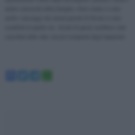
anche conoscenti della famiglia. Sotto esame ci sono
anche i messaggi che alcuni parenti di Nicole si sono
scambiati in quelle ore. Alcuni di questi sarebbero stati
cancellati dalle chat, ma poi recuperati dagli inquirenti.
Facebook
Twitter
Telegram
WhatsApp