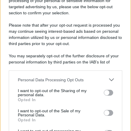
processing of your personal or sensitive information for
targeted advertising by us, please use the below opt-out
section to confirm your selection.
Musica /
Al maestro Francesco Guccini
Please note that after your opt-out request is processed you
may continue seeing interest-based ads based on personal
information utilized by us or personal information disclosed to
third parties prior to your opt-out.
Il ricordo /
Quando Guccini raccontava le "Cronache
You may separately opt-out of the further disclosure of your
epafaniche": l'intervista all'artista che si definiva un
personal information by third parties on the IAB’s list of
'narratore'
downstream participants.
Personal Data Processing Opt Outs
This information may also be disclosed by us to third parties
Lo studio /
Disinformazione russa e destra: anche la
on the IAB’s List of Downstream Participants that may further
I want to opt-out of the Sharing of my
macchina propagandistica di Putin dietro la crisi di Ceuta
disclose it to other third parties.
personal data.
Opted In
Please note that this website/app uses one or more Google
services and may gather and store information including but
I want to opt-out of the Sale of my
Personal Data.
not limited to your visit or usage behaviour. You may click to
Opted In
grant or deny consent to Google and its third-party tags to
use your data for below specified purposes in below Google