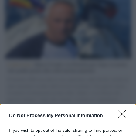
L'intervista /
Marco Croatti e la Flottilla per Gaza: le nostre
vele gonfie grazie alla sollevazione popolare
Il Senatore M5S racconta la sua esperienza sulle barche cariche di
aiuti umanitari assalite dall'esercito israeliano. Una guerra atroce,
il tentativo di disumanizzazione delle vittime, il servilismo del
governo italiano e degli altri europei, il ritorno al colonialismo.
L'importanza dei movimenti.
Do Not Process My Personal Information
L'attesa /
Un estate di calcio: tra Mondiali e Serie A
If you wish to opt-out of the sale, sharing to third parties, or