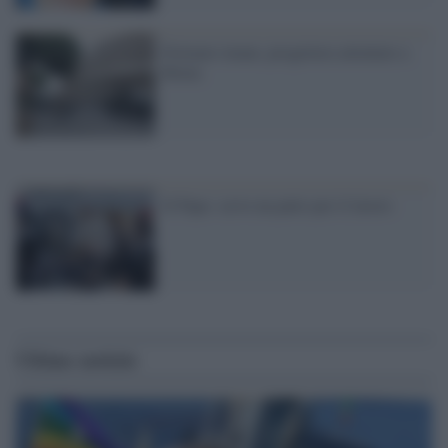
Fermato imam, progettava attentato a
Roma
Il Papa: serve un patto per il lavoro
Ultime notizie