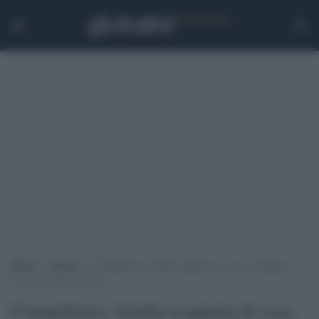
Home
>
Notizie
>
Campobasso, bimba scappata di casa: la mamma
l’aveva lasciata da sola
Campobasso, bimba scappata di casa: