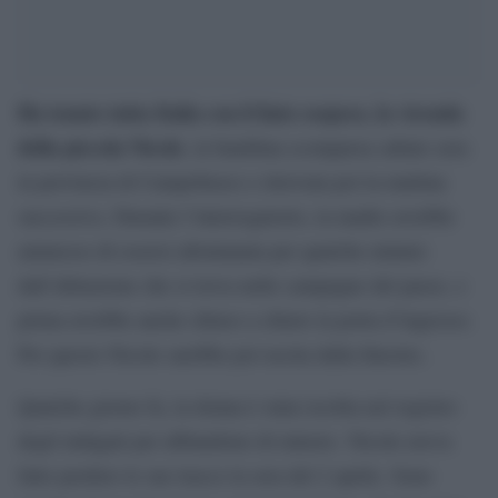
Ha tenuto tutta Italia con il fiato sospeso, la vicenda
della piccola Nicole
, la bambina scomparsa sabato sera
in provincia di Campobasso e ritrovata poi la mattina
successiva. Durante l’interrogatorio, la madre avrebbe
ammesso di essersi allontanata per qualche minuto
dall’abitazione che si trova nelle campagne del paese, e
prima avrebbe anche chiuso a chiave la porta d’ingresso.
Per questo Nicole sarebbe poi uscita dalla finestra .
Qualche giorno fa, la donna è stata iscritta nel registro
degli indagati per abbandono di minore. Nicole aveva
fatto perdere le sue tracce la sera del 2 aprile. Sono