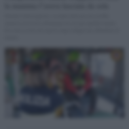
la mamma l’aveva lasciata da sola
Durante l'interrogatorio, la madre della piccola avrebbe
ammesso di essersi allontanata da casa per qualche minuto.
Era stata iscritta nel registro degli indagati per abbandono di
minore.