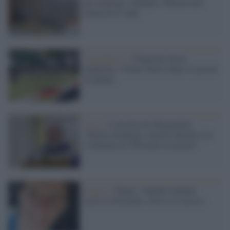
dai familiari a Bojano: liberata una
donna di 67 anni
Campobasso /
Folgorato da un
lampione, 13enne muore dopo 10 giorni
di agonia
Crisi /
L'arcivescovo Bregantini:
"Deluso da Renzi, non ha sintonia con
il dramma di 500 morti al giorno"
Francia /
Parigi, studente italiano
morto in Erasmus: forse si è ucciso