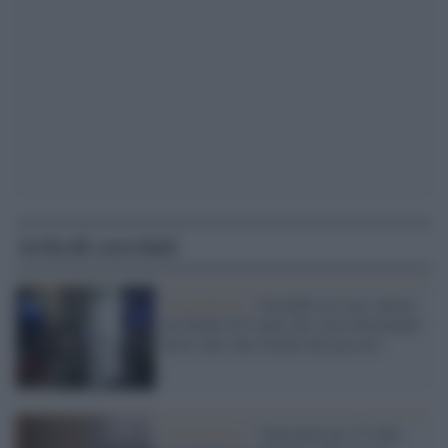
Articoli correlati
Campobasso /
Incendio in casa, muore
un bimbo di 9 anni che stava dormendo:
feriti altri due fratelli del piccolo
Campobasso /
Segregata per 22 anni