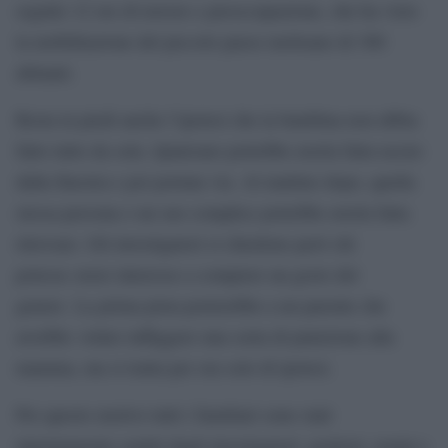
seguite 12 ore di terrore e preoccupazione, che ha visto
la mobilitazione del piccolo paese molisano di 300
abitanti.
Resta in piedi anche l’ipotesi che la bambina non abbia
fatto tutto da sola. Qualcuno potrebbe averla fatta uscire
dalla finestra e poi portata via. Al mattino dopo, quella
stessa persona o un suo complice potrebbe averla fatta
ritrovare. Gli investigatori si chiedono però chi
potesse avere interesse a compiere un gesto del
genere. La prima pista porterebbe a un parente che
avrebbe voluto infliggere una sorta di punizione alla
mamma, ma si tratta per ora solo di ipotesi.
Per questo motivo tutti i familiari sono stati
ripetutamente sentiti dagli investigatori: genitori, nonni e