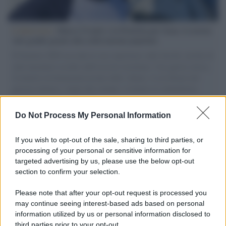
L'intervista /
Marco Croatti e la Flottilla per Gaza: le nostre
vele gonfie grazie alla sollevazione popolare
Il Senatore M5S racconta la sua esperienza sulle barche cariche di
aiuti umanitari assalite dall'esercito israeliano. Una guerra atroce,
il tentativo di disumanizzazione delle vittime, il servilismo del
governo italiano e degli altri europei, il ritorno al colonialismo.
L'importanza dei movimenti.
Do Not Process My Personal Information
Tel Aviv /
La “vittoria totale” di Israele significa una guerra
senza fine
If you wish to opt-out of the sale, sharing to third parties, or
processing of your personal or sensitive information for
targeted advertising by us, please use the below opt-out
section to confirm your selection.
Vangelo /
La vita si intreccia con le paure come il giorno
succede alla notte
Please note that after your opt-out request is processed you
may continue seeing interest-based ads based on personal
information utilized by us or personal information disclosed to
third parties prior to your opt-out.