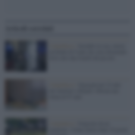
Articoli correlati
Campobasso /
Incendio in casa, muore
un bimbo di 9 anni che stava dormendo:
feriti altri due fratelli del piccolo
Campobasso /
Segregata per 22 anni
dai familiari a Bojano: liberata una
donna di 67 anni
Campobasso /
Folgorato da un
lampione, 13enne muore dopo 10 giorni