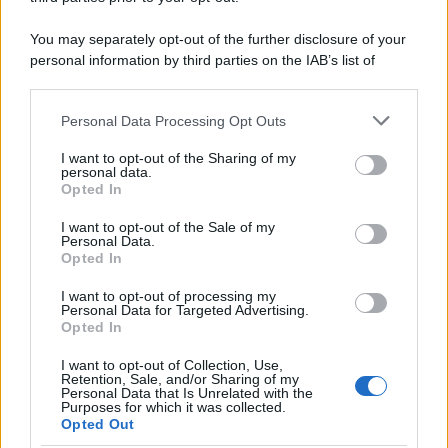
La scoperta /
Oplontis, le vittime dell’eruzione del Vesuvio
You may separately opt-out of the further disclosure of your
furono più numerose del previsto
personal information by third parties on the IAB’s list of
downstream participants.
Personal Data Processing Opt Outs
This information may also be disclosed by us to third parties
Il medagliere /
Europei di nuoto: Pellecani guida una super
on the IAB’s List of Downstream Participants that may further
I want to opt-out of the Sharing of my
Italia
disclose it to other third parties.
personal data.
Opted In
Please note that this website/app uses one or more Google
services and may gather and store information including but
I want to opt-out of the Sale of my
Personal Data.
not limited to your visit or usage behaviour. You may click to
Opted In
grant or deny consent to Google and its third-party tags to
use your data for below specified purposes in below Google
I want to opt-out of processing my
consent section.
Personal Data for Targeted Advertising.
Opted In
I want to opt-out of Collection, Use,
Retention, Sale, and/or Sharing of my
Personal Data that Is Unrelated with the
Purposes for which it was collected.
Opted Out