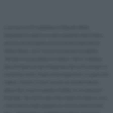
L’arcivescovo di Campobasso Giancarlo Maria
Bregantini ha espresso le preoccupazioni della Chiesa
ma non solo per questa crisi di governo innescata da
Matteo Renzi, cui il vescovo ha lanciato un appello:
“Riveda la sua posizione di rottura e ritrovi il dialogo,
pure all’interno di una formazione nuova che nessuno sa
cosa possa essere. Siamo preoccupatissimi. La gente non
capisce. Si può e si deve trovare un accordo interno,
questa deve essere la parola d’ordine su cui muoversi”.
Il presule, che non ha mai avuto timore di alzare la voce
contro tutte le mafie quando era vescovo nella Locride,