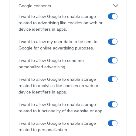
Syndication
Culture
Google consents
Salute
Globalist
I want to allow Google to enable storage
related to advertising like cookies on web or
Megachip
Globalscience
device identifiers in apps.
GiULia
Globalsport
I want to allow my user data to be sent to
Google for online advertising purposes.
Prima Pagina
I want to allow Google to send me
personalized advertising.
Giornale dello
Chi siamo
I want to allow Google to enable storage
Spettacolo
related to analytics like cookies on web or
Contributors
device identifiers in apps.
Wondernet
Facebook
I want to allow Google to enable storage
Giuliana Sgrena
related to functionality of the website or app.
Twitter
I want to allow Google to enable storage
Google News
related to personalization.