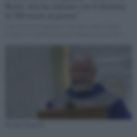
Renzi, non ha sintonia con il dramma
di 500 morti al giorno"
L'arcivescovo di Campobasso: "Si è persa, anche a livello
evangelico, la capacità di lavorare secondo il cuore di Dio"
Monsignor Bregantini