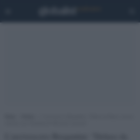
Home
>
Notizie
>
L’arcivescovo Bregantini: “Deluso da Renzi, non ha
sintonia con il dramma di 500 morti al giorno”
L'arcivescovo Bregantini: "Deluso da