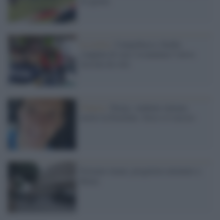
di agonia
La storia /
Campobasso, bimba
scappata di casa: la mamma l’aveva
lasciata da sola
Francia /
Parigi, studente italiano
morto in Erasmus: forse si è ucciso
Fermato imam, progettava attentato a
Roma