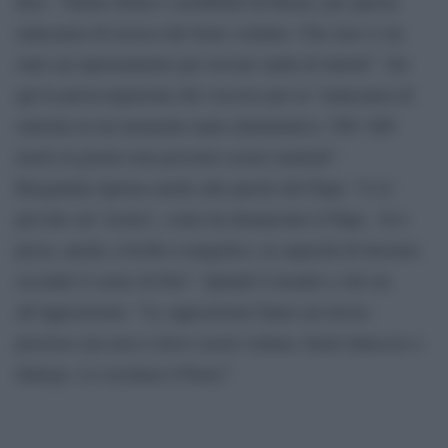
dice: “Siamo delusi e arrabbiati da Renzi, per questa
mancanza di ricerca del bene comune. Che non ci sia
stato un ripensamento per trovare unità di intenti”. Da
qui la preoccupazione del vescovo per la “mancanza di
sintonia in un momento tanto drammatico: 500- 600
morti al giorno non possono essere neutrali”.
Bregantini ripensa anche alle parole del Papa: “L’io’
prevale sul ‘nostro’, come ha denunciato il Papa . Si è
persa, anche a livello evangelico, la capacità di lavorare
secondo il cuore di Dio”. Quindi il monito a chi sta
all’opposizione: “Le opposizioni fanno un lavoro
prezioso ma non ci deve essere rottura, bensì intreccio e
dialogo. Lo reclama il Paese”.