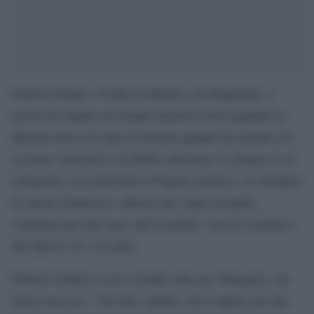
Patrizia Giunta, 47enne di Modica, nel Ragusano, è
morta nel reparto di Terapia intensiva dell’ospedale di
Messina dove era stata ricoverata quando ha iniziato ad
accusare malesseri con febbre altissima. La donna si era
sottoposta a un intervento di bypass gastrico. La famiglia
ha sporto denuncia e chiesto che venga eseguita
l’autopsia per fare luce sull’accaduto. Lascia il marito e
due figli di 18 e 20 anni.
Patrizia Giunta le aveva tentate tutte per dimagrire, ma
senza successo. Alla fine, quindi, aveva optato per una