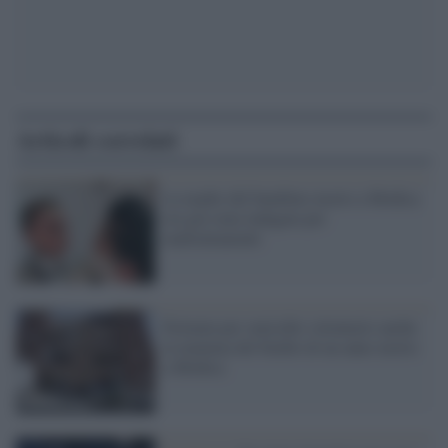
Articoli correlati
La madre del bambino morto a Modica
era già stata indagata per
maltrattamenti
Fermata per omicidio volontario anche
la mamma del bimbo di un anno morto
a Modica