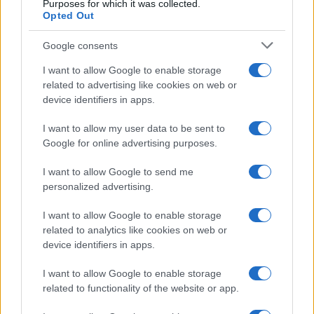
Purposes for which it was collected.
Opted Out
Syndication
Culture
Google consents
Salute
Globalist
I want to allow Google to enable storage
related to advertising like cookies on web or
Megachip
Globalscience
device identifiers in apps.
GiULia
Globalsport
I want to allow my user data to be sent to
Google for online advertising purposes.
Prima Pagina
I want to allow Google to send me
personalized advertising.
Giornale dello
Chi siamo
I want to allow Google to enable storage
Spettacolo
related to analytics like cookies on web or
Contributors
device identifiers in apps.
Wondernet
Facebook
I want to allow Google to enable storage
Giuliana Sgrena
related to functionality of the website or app.
Twitter