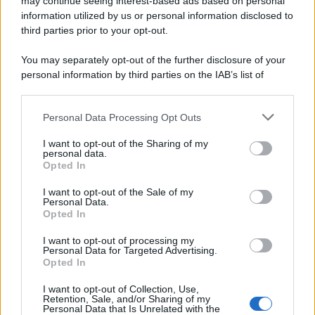
autorizzazione
may continue seeing interest-based ads based on personal
information utilized by us or personal information disclosed to
third parties prior to your opt-out.
Musica /
Al maestro Francesco Guccini
You may separately opt-out of the further disclosure of your
personal information by third parties on the IAB’s list of
downstream participants.
Personal Data Processing Opt Outs
This information may also be disclosed by us to third parties
Il ricordo /
Quando Guccini raccontava le "Cronache
on the IAB’s List of Downstream Participants that may further
I want to opt-out of the Sharing of my
epafaniche": l'intervista all'artista che si definiva un
disclose it to other third parties.
personal data.
'narratore'
Opted In
Please note that this website/app uses one or more Google
services and may gather and store information including but
I want to opt-out of the Sale of my
Personal Data.
not limited to your visit or usage behaviour. You may click to
Opted In
grant or deny consent to Google and its third-party tags to
use your data for below specified purposes in below Google
I want to opt-out of processing my
consent section.
Personal Data for Targeted Advertising.
Opted In
I want to opt-out of Collection, Use,
Retention, Sale, and/or Sharing of my
Personal Data that Is Unrelated with the