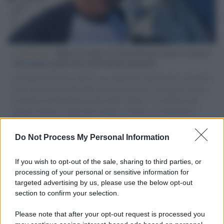
L'intervista /
Marco Croatti e la Flottilla per Gaza: le nostre
vele gonfie grazie alla sollevazione popolare
Il Senatore M5S racconta la sua esperienza sulle barche cariche di
aiuti umanitari assalite dall'esercito israeliano. Una guerra atroce,
il tentativo di disumanizzazione delle vittime, il servilismo del
governo italiano e degli altri europei, il ritorno al colonialismo.
L'importanza dei movimenti.
Do Not Process My Personal Information
L'attesa /
Un estate di calcio: tra Mondiali e Serie A
If you wish to opt-out of the sale, sharing to third parties, or
processing of your personal or sensitive information for
targeted advertising by us, please use the below opt-out
section to confirm your selection.
Imperialismo /
Petrolio e prepotenze di Trump: una società
legata a 'Donald' vuole perforare la Groenlandia senza
Please note that after your opt-out request is processed you