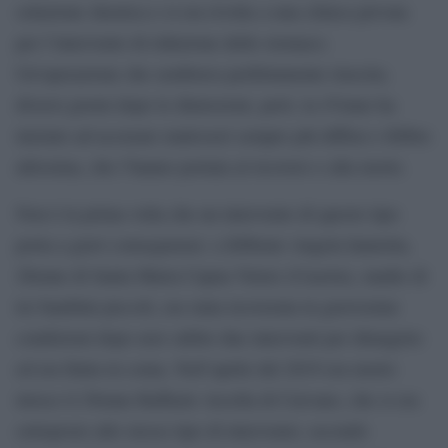
soluzione drastica e si era rivolta a una clinica privata
per l’intervento di riduzione dello stomaco.
Un’operazione che sembrava perfettamente riuscita;
diversi giorni dopo le dimissioni, però, la 47enne ha
iniziato ad accusare malesseri sempre più diffusi e febbre
altissima, che l’hanno portata al ricovero e alla morte.
Non è la prima volta che un intervento di questo tipo
porta a gravi conseguenze: a febbraio Angela Iannotta,
28enne di Santa Maria Capua Vetere (Caserta), madre di
tre bambini piccoli, era stata ricoverata in gravissime
condizioni dopo aver subito due interventi per dimagrire
ed era finita in coma. Nell’aprile del 2019 era morto
invece il 29enne Raffaele Arcella di Caivano, che si era
sottoposto allo stesso tipo di intervento; secondo