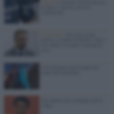
Pandemia /
Focolaio Covid in una casa
di riposo: 9 positivi, uno è in
rianimazione
Coronavirus /
Una escort risulta
positiva, il sindaco di Modica: "Fate il
test, anche se le mogli vi cacciano di
casa"
I riti di Pasqua senza il popolo nel
tempo del Coronavirus
Non chiedo scusa, la Kyenge torni in
Congo