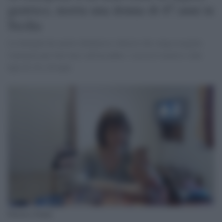
gastrico, morta una donna di 47 anni in
Sicilia
La famiglia ha sporto denuncia e chiesto che venga eseguita
l'autopsia per fare luce sull'accaduto. Lascia il marito e due
figli di 18 e 20 anni.
Patrizia Giunta