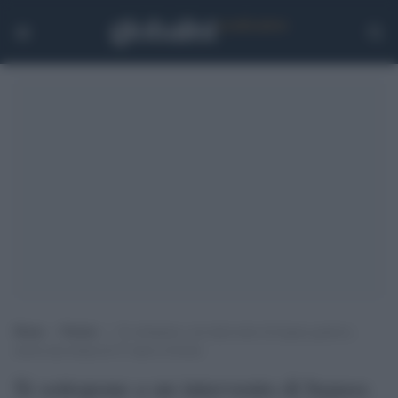
Home
>
Notizie
>
Si sottopone a un intervento di bypass gastrico,
morta una donna di 47 anni in Sicilia
Si sottopone a un intervento di bypass