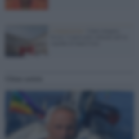
L'inaugurazione /
Cuneo inaugura
Esseci: il nuovo polo culturale nell’ex
ospedale di Santa Croce
Ultime notizie