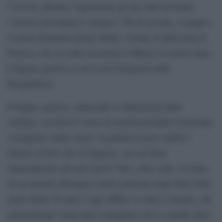
l’accusa, durante l’operazione gli era stata lesionata
l’arteria retrostante lo stomaco. Più di recente, a giugno,
è morta Emanuela Katia Tundo, 43enne di Marconia di
Pisticci, che era stata ricoverata a Matera 24 giorni dopo
il bypass gastrico a cui si era sottoposta nella
Bergamasca.
Il bypass gastrico, riducendo le dimensioni dello
stomaco, accelera il senso di sazietà portando il paziente
a mangiare molto meno: la perdita di peso media è
intorno al 60% del sovrappeso, con un buon
mantenimento del peso perso oltre i dieci anni. Si tratta
di un metodo chirurgico molto praticata negli Stati Uniti
negli ultimi 20 anni e oggi diffuso in tutto il mondo, che
generalmente viene però consigliato solo ai grandi obesi