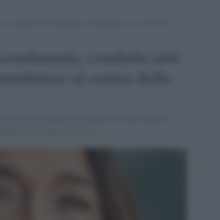
ta, condotta anti sindacale per l’imprenditrice al centro delle
 condannata, condotta anti
renditrice al centro delle
rice è stata condannata dal giudice del lavoro dopo il
denuncia di alcune lavoratrici.