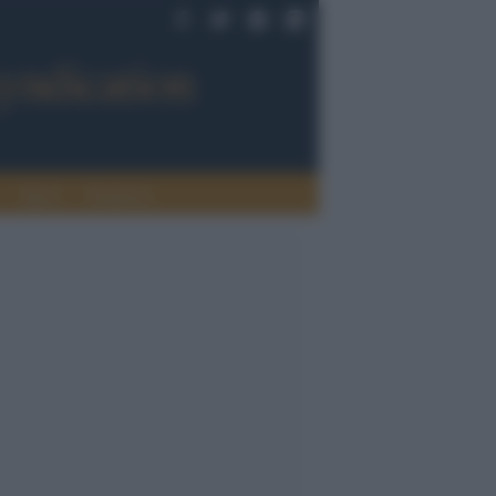
Sport
Tendenze