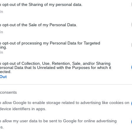
l giudice, l’imposizione di quegli stessi
 to Google and its third-party tags to use your data for below specifi
o opt-out of the Sharing of my personal data.
ogle consent section.
re annue.
In
istanze da noi promosse, la sentenza di oggi
o opt-out of the Sale of my Personal Data.
In
vare quel confronto sugli straordinari così
Ulti
ommento del sindacato che ha promosso la
to opt-out of processing my Personal Data for Targeted
ing.
In
o opt-out of Collection, Use, Retention, Sale, and/or Sharing
e “la reiterata elevazione di contestazioni
ersonal Data that Is Unrelated with the Purposes for which it
lected.
di lavoratrici che già avevano manifestato la loro
Out
itazione promosso dal sindacato costituisca di per
consents
 evidentemente finalizzato a scoraggiare
o allow Google to enable storage related to advertising like cookies on
pero dello straordinario, legittimamente
evice identifiers in apps.
L'int
Gaza:
o allow my user data to be sent to Google for online advertising
solle
que, “comprova un utilizzo sistematico dello
s.