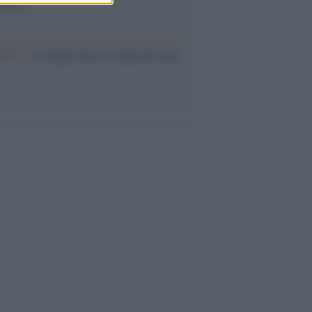
logia
nflitto /
La mafia russa e l'arma del caos