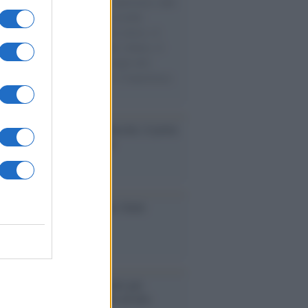
natore M5S racconta la sua esperienza sulle
e cariche di aiuti umanitari assalite
sercito israeliano. Una guerra atroce, il
ivo di disumanizzazione delle vittime, il
ismo del governo italiano e degli altri
ei, il ritorno al colonialismo. L'importanza
ovimenti.
tto /
Addio a Francesco Guccini, il poeta
 canzone d’autore italiana
iversario /
90 anni di Yves Saint
nt, tra moda e scandali
é i centri di intrattenimento per
lie investono in attrazioni ad alta