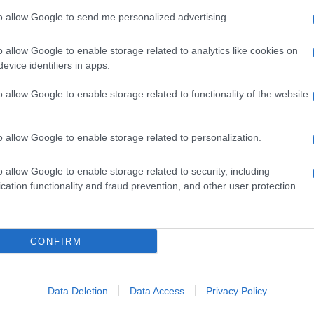
Il Se
idatori, con effetti che appaiono perduranti nel
barch
to allow Google to send me personalized advertising.
dall'e
l’antisindacalità della condotta, ordina di
tentat
o allow Google to enable storage related to analytics like cookies on
ontestazioni e di astenersi per il futuro
servil
evice identifiers in apps.
europ
e per limitare l’esercizio della libertà sindacale.
dei m
o allow Google to enable storage related to functionality of the website
mo il mancato confronto col sindacato sul tema.
Il lu
. Dalle norme del contratto collettivo nazionale
o allow Google to enable storage related to personalization.
della
nei limiti delle 250 ore annue, richiedere il
o allow Google to enable storage related to security, including
 richiesta sia subordinata al consenso del singolo
cation functionality and fraud prevention, and other user protection.
eriori accordi sindacali. Anche perché Betty
L'ann
Laure
ionali per cui era necessario il ricorso allo
CONFIRM
 lavoro legati all’uscita dei campionari.
i era stata al centro di polemiche dopo
Perch
Data Deletion
Data Access
Privacy Policy
famig
i non assumere donne giovani per il timore che