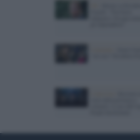
FdI /
Meloni su Elisabe
Franchi: "Non basta
indignarsi, bisogna aiut
gli imprenditori"
Commento /
Siamo fran
"sul caso" Elisabetta Fr
L'intervista /
Resistere 
vuoto della provincia e
colmarlo: il caso dell’A
People Involvement