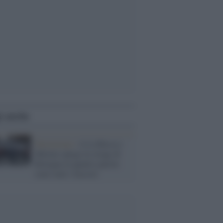
i anche
Terrorismo /
A La Russa e
Meloni spiego la strage di
Bologna in quattro parole:
sono stati i fascisti