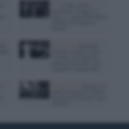
tta
Tv /
Le Iene, stasera
mercoledì 11 maggio su
are
Italia 1: si parla di Elisabetta
Franchi con la ministra
Bonetti
chi
La polemica /
Elisabetta
anchi
Franchi e la bufera social:
"Assumo solo donne che
hanno già fatto figli, sono
tranquille e lavorano h24"
al
L'anniversario /
Bologna, 46
anni fa la bomba in stazione
ps
che provocò 85 morti e oltre
200 feriti