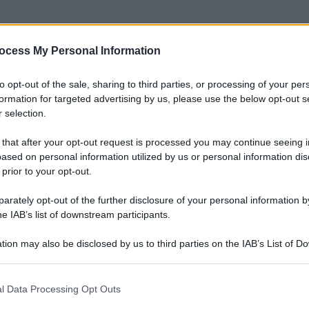
ocess My Personal Information
to opt-out of the sale, sharing to third parties, or processing of your per
formation for targeted advertising by us, please use the below opt-out s
 selection.
 that after your opt-out request is processed you may continue seeing i
mprenditrice di moda al centro delle polemiche
ased on personal information utilized by us or personal information dis
 prior to your opt-out.
dalità di assunzione di donne nei quadri
nna dal tribunale del lavoro. La condotta della
rately opt-out of the further disclosure of your personal information by
he IAB’s list of downstream participants.
decretata come antisindacale da una pronuncia
ione, che accoglie parzialmente un ricorso della
tion may also be disclosed by us to third parties on the IAB’s List of 
 that may further disclose it to other third parties.
i disciplinari inviate a lavoratrici che avevano,
 that this website/app uses one or more Google services and may gath
 a uno sciopero indetto contro gli straordinari.
l Data Processing Opt Outs
including but not limited to your visit or usage behaviour. You may click 