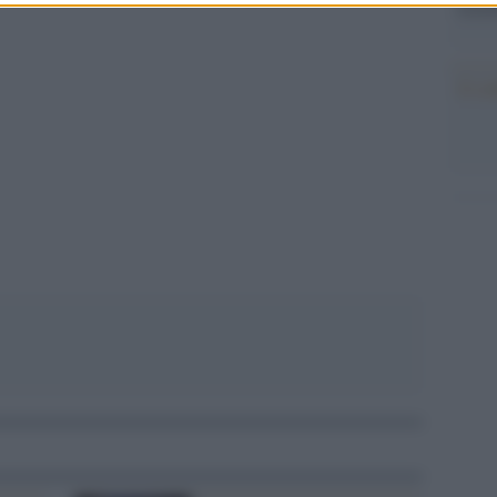
tecno
Il co
pp