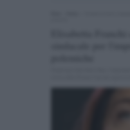
Home
>
Notizie
>
Elisabetta Franchi condanna
polemiche
Elisabetta Franchi
sindacale per l'imp
polemiche
Proprietaria della Betty Blue, l'imprendit
ricorso della Filcams Cigl che seguiva la 