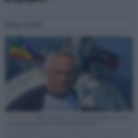
Ultime notizie
L'intervista /
Marco Croatti e la Flottilla per Gaza: le nostre
vele gonfie grazie alla sollevazione popolare
Il Senatore M5S racconta la sua esperienza sulle barche cariche di