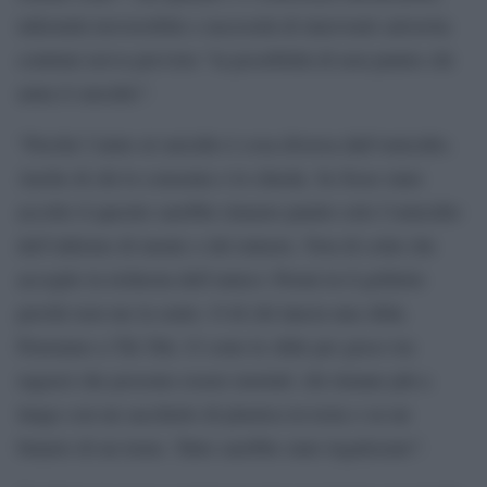
infermità irreversibile e necessità di interventi salvavita
continui aveva previsto “la possibilità di non punire chi
aiuta il suicidio”.
“Perché l’aiuto al suicidio è cosa diversa dall’omicidio.
Anche di chi lo consenta o lo chieda. Se fosse stato
accolto il quesito sarebbe rimasto punito solo l’omicidio
dell’infermo di mente o del minore. Non di colui che
accoglie la richiesta dell’amico: Premi tu il grilletto
perché non me la sento. O di chi lancia una sfida.
Pensiamo a Tik Tok. Ci sono le sfide per gioco tra
ragazzi che possono essere mortali: chi rimane più a
lungo con un sacchetto di plastica in testa o su un
binario di un treno. Tutto sarebbe stato legalizzato”.