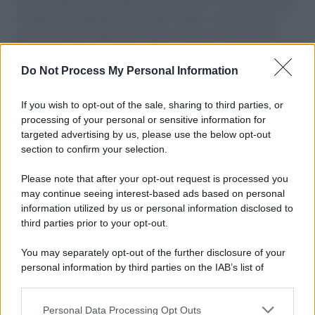
aiuti umanitari assalite dall'esercito israeliano. Una guerra atroce,
il tentativo di disumanizzazione delle vittime, il servilismo del
governo italiano e degli altri europei, il ritorno al colonialismo.
L'importanza dei movimenti.
Do Not Process My Personal Information
Tel Aviv /
La “vittoria totale” di Israele significa una guerra
senza fine
If you wish to opt-out of the sale, sharing to third parties, or
processing of your personal or sensitive information for
targeted advertising by us, please use the below opt-out
section to confirm your selection.
Vangelo /
La vita si intreccia con le paure come il giorno
succede alla notte
Please note that after your opt-out request is processed you
may continue seeing interest-based ads based on personal
information utilized by us or personal information disclosed to
third parties prior to your opt-out.
La scoperta /
Oplontis, le vittime dell’eruzione del Vesuvio
You may separately opt-out of the further disclosure of your
furono più numerose del previsto
personal information by third parties on the IAB’s list of
downstream participants.
Personal Data Processing Opt Outs
This information may also be disclosed by us to third parties