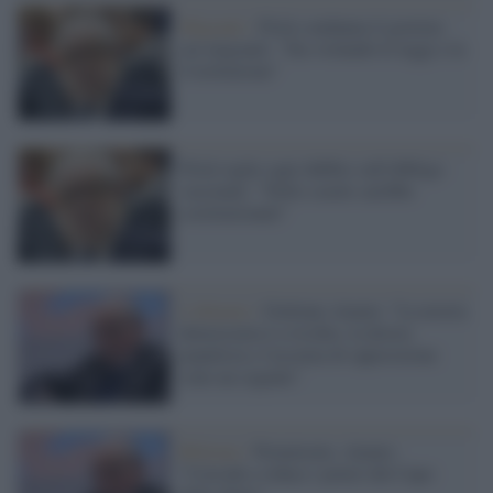
Migranti /
Flick condanna il governo
sui migranti: "Sta violando le leggi e la
Costituzione"
Flick toglie ogni dubbio sull'obbligo
vaccinale: "Nelle scuole sarebbe
costituzionale"
L'allarme /
Giuliano Amato: "La nostra
democrazia è a rischio, la destra
populista e l'assenza di opposizione
sono un segnale"
Riforme /
Premierato, Amato:
"Corrode e riduce i poteri del Capo