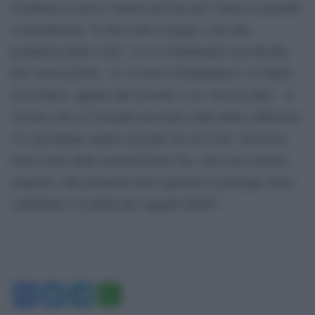
Trasferire le stesse cautele previste per l’aiuto al suicidio
eventualmente “lo deve fare la legge e non una
pronunzia della Corte”. E se il Parlamento non decide,
dice ancora Flick, “si va sotto il Parlamento e si chiede
di decidere, oppure alle elezioni se ne vota un altro”. A
chi dice che la Consulta non tiene conto della sofferenza,
l’ex presidente replica dicendo che la Corte “non deve
tener conto della sacralità della vita, che è un concetto
religioso. Ma nemmeno deve ignorare il principio della
solidarietà e la tutela dei soggetti deboli”.
Facebook
Twitter
Telegram
WhatsApp