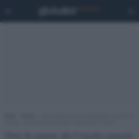
Home
>
Notizie
>
Flick dà ragione alla Consulta riguardo al quesito sul
fine vita: “Avrebbe legalizzato anche le sfide mortali su Tiktok”
Flick dà ragione alla Consulta riguardo