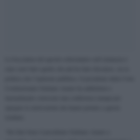
La bocciatura del quesito referendario sull’eutanasia è
stato senz’altro quello che più ha fatto discutere, sia la
politica che l’opinione pubblica. Il presidente della Corte
Costituzionale Giuliano Amato ha addirittura e
inusualmente convocato una conferenza stampa per
spiegare le motivazioni che hanno portato a questo
risultato.
“Ha fatto bene il presidente Giuliano Amato a