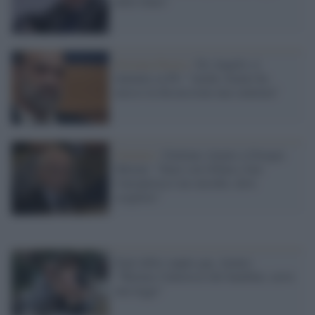
dello Stato"
Estrema Destra /
De Angelis si
lamenta su Fb: "Anche Amato ha
messo in discussione una sentenza"
Governo /
Giuliano Amato a Giorgia
Meloni: "Stare con Orban e fare
l'europeista è un suicidio, deve
scegliere"
Figli delle coppie gay, Amato:
"Tutelare l'interesse dei bambini, serve
una legge"