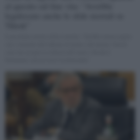
al quesito sul fine vita: "Avrebbe
legalizzato anche le sfide mortali su
Tiktok"
Il presidente emerito della Consulta: "Sarebbe rimasto punito
solo l’omicidio dell’infermo di mente o del minore. Non di
colui che accoglie la richiesta dell’amico. Decida il
Parlamento, non la Corte Costituzionale"