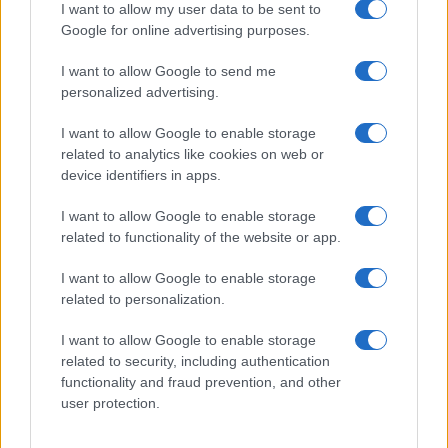
GiULia
Globalsport
I want to allow my user data to be sent to
Google for online advertising purposes.
Prima Pagina
I want to allow Google to send me
personalized advertising.
Giornale dello
Chi siamo
I want to allow Google to enable storage
Spettacolo
related to analytics like cookies on web or
Contributors
device identifiers in apps.
Wondernet
Facebook
I want to allow Google to enable storage
Giuliana Sgrena
related to functionality of the website or app.
Twitter
I want to allow Google to enable storage
Google News
related to personalization.
Mastodon
I want to allow Google to enable storage
related to security, including authentication
Cookie Policy
functionality and fraud prevention, and other
user protection.
Preferenze Privacy