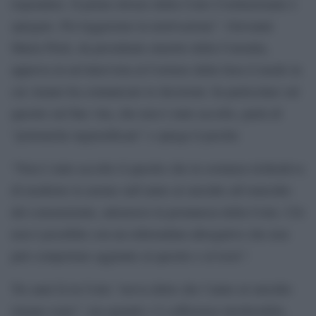
rispondere. Il primo dovere della Corte Costituzionale è
spiegare. Poi leggeremo la motivazione”. Giovanni
Maria Flick, da presidente emerito della Consulta,
approva in un’intervista al Corriere della Sera il modo in
cui Amato ha comunicato le decisioni. In particolare sul
quesito sul fine vita, che non è stato accolto, parla di
“polemiche ingiustificate” e spiega il perché.
“Non è stato accolto il quesito che in sostanza richiedeva
di trasferire le norme sull’aiuto al suicidio all’omicidio
del consenziente, attraverso la pronuncia della Corte. Ciò
non è possibile con un referendum abrogativo che non
può comportare aggiunte al quesito e al testo”.
Tre anni fa la Corte “aveva detto che l’aiuto al suicidio
rimane reato”, ma quando c’è sofferenza intollerabile,