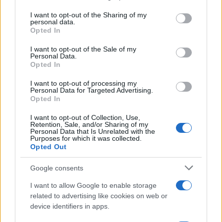
Il medagliere /
Europei di nuoto: Pellecani guida una super
on the IAB’s List of Downstream Participants that may further
I want to opt-out of the Sharing of my
Italia
disclose it to other third parties.
personal data.
Opted In
Please note that this website/app uses one or more Google
services and may gather and store information including but
I want to opt-out of the Sale of my
Personal Data.
not limited to your visit or usage behaviour. You may click to
Opted In
grant or deny consent to Google and its third-party tags to
use your data for below specified purposes in below Google
I want to opt-out of processing my
consent section.
Personal Data for Targeted Advertising.
Opted In
I want to opt-out of Collection, Use,
Retention, Sale, and/or Sharing of my
Personal Data that Is Unrelated with the
Purposes for which it was collected.
Opted Out
Syndication
Culture
Google consents
Salute
Globalist
I want to allow Google to enable storage
related to advertising like cookies on web or
Megachip
Globalscience
device identifiers in apps.