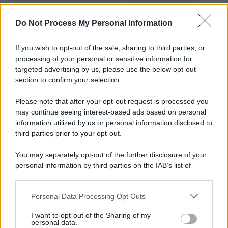
L'importanza dei movimenti.
Do Not Process My Personal Information
Musica /
Al maestro Francesco Guccini
If you wish to opt-out of the sale, sharing to third parties, or
processing of your personal or sensitive information for
targeted advertising by us, please use the below opt-out
section to confirm your selection.
Il ricordo /
Quando Guccini raccontava le "Cronache
epafaniche": l'intervista all'artista che si definiva un
Please note that after your opt-out request is processed you
'narratore'
may continue seeing interest-based ads based on personal
information utilized by us or personal information disclosed to
third parties prior to your opt-out.
Lo studio /
Disinformazione russa e destra: anche la
You may separately opt-out of the further disclosure of your
macchina propagandistica di Putin dietro la crisi di Ceuta
personal information by third parties on the IAB’s list of
downstream participants.
Personal Data Processing Opt Outs
This information may also be disclosed by us to third parties
Tendenze /
Sale il numero degli acquisti online in Europa e
on the IAB’s List of Downstream Participants that may further
I want to opt-out of the Sharing of my
aumentano le vendite di articoli second hand
disclose it to other third parties.
personal data.