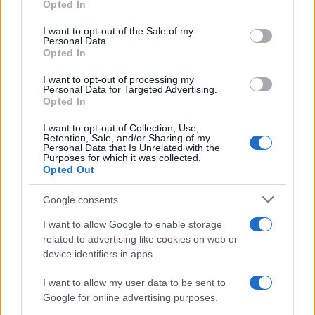
Opted In
Please note that this website/app uses one or more Google
services and may gather and store information including but
I want to opt-out of the Sale of my
Personal Data.
not limited to your visit or usage behaviour. You may click to
Opted In
grant or deny consent to Google and its third-party tags to
use your data for below specified purposes in below Google
I want to opt-out of processing my
consent section.
Personal Data for Targeted Advertising.
Opted In
I want to opt-out of Collection, Use,
Retention, Sale, and/or Sharing of my
Personal Data that Is Unrelated with the
Purposes for which it was collected.
Opted Out
Syndication
Culture
Google consents
Salute
Globalist
I want to allow Google to enable storage
related to advertising like cookies on web or
Megachip
Globalscience
device identifiers in apps.
GiULia
Globalsport
I want to allow my user data to be sent to
Google for online advertising purposes.
Prima Pagina