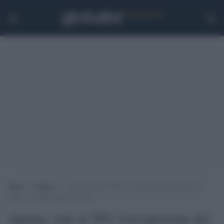
Home
>
Notizie
>
Agenas, sale al 30% l’occupazione dei reparti in
Italia: la Calabria sfiora il 43%
Agenas, sale al 30% l'occupazione dei