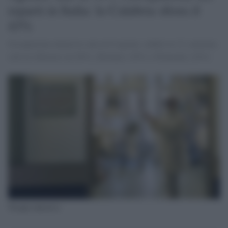
reparti in Italia: la Calabria sfiora il
43%
Occupazione intensive cala in 6 regioni, stabile in 12: aumenta
solo in Abruzzo (al 20%), Bolzano (18%) e Piemonte (24%)
Terapia intensiva