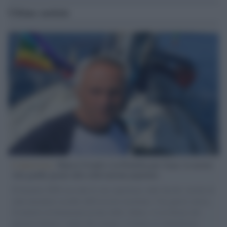
Ultime notizie
L'intervista /
Marco Croatti e la Flottilla per Gaza: le nostre
vele gonfie grazie alla sollevazione popolare
Il Senatore M5S racconta la sua esperienza sulle barche cariche di
aiuti umanitari assalite dall'esercito israeliano. Una guerra atroce,
il tentativo di disumanizzazione delle vittime, il servilismo del
governo italiano e degli altri europei, il ritorno al colonialismo.