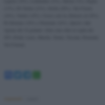
Liguria (19%), Lombardia (15%), Molise (3%), Puglia
(13%), PA Trento (23%), Sicilia (20%), Val d’Aosta
(24%), Veneto (18%). Cresce solo in Abruzzo (al 20%),
PA Bolzano (18%) e Piemonte (24%). Questi i dati
Agenas del 18 gennaio. Sette sono oltre la soglia del
20% (Friuli, Lazio, Marche, Trento, Toscana, Piemonte,
Val d’Aosta).
Facebook
Twitter
Telegram
WhatsApp
Argomenti:
covid-19