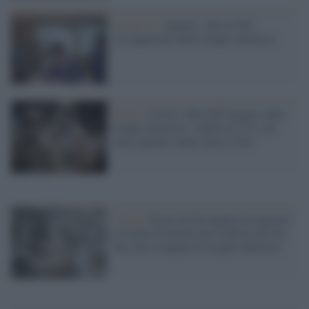
Covid-19 /
Agenas: sale al 18%
l'occupazione delle terapie intensive
Virus /
Covid, i dati dell'Agenas sulle
terapie intensive: stabili al 17%, ma
sette regioni vanno oltre il 20%
Covid /
Storie di chi aspetta di operarsi
e rischia di morire per l'idiozia dei No
Vax che occupano le terapie intensive