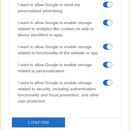
I want to allow Google to send me
personalized advertising.
Giornale dello
Chi siamo
I want to allow Google to enable storage
Spettacolo
related to analytics like cookies on web or
Contributors
device identifiers in apps.
Wondernet
Facebook
I want to allow Google to enable storage
Giuliana Sgrena
related to functionality of the website or app.
Twitter
I want to allow Google to enable storage
Google News
related to personalization.
Mastodon
I want to allow Google to enable storage
related to security, including authentication
Cookie Policy
functionality and fraud prevention, and other
user protection.
Preferenze Privacy
CONFIRM