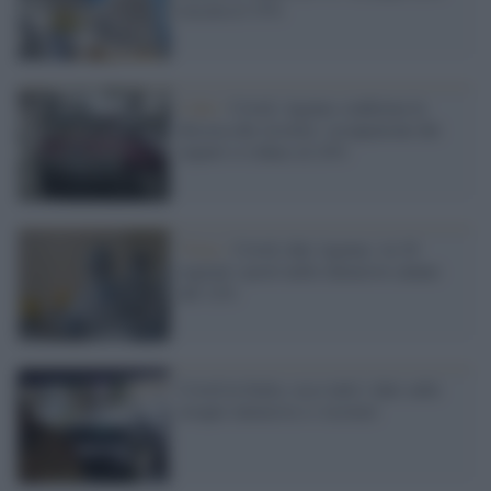
toccava il 33%
I dati /
Covid, Agenas conferma la
discesa dei ricoveri: occupazione dei
reparti si riduce al 24%
Virus /
Covid, dati Agenas: in 10
regioni i posti nelle intensive calano
del 12%
Covid in Italia: ecco tutti i dati sulle
terapie intensive e i ricoveri