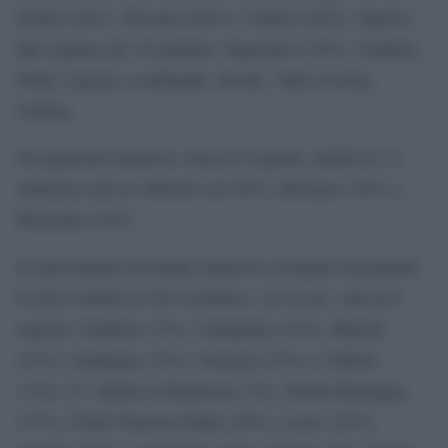
Sicilia (36%), Toscana (26%) e Veneto (26%). Questi i
dati Agenas del 18 gennaio. Superano il 30%: Calabria,
Friuli, Liguria, Lombardia, Sicilia, Valle d’Aosta,
Umbria.
Occupazione intensive cala in 6 regioni, stabile in 12
Aumenta solo in Abruzzo (al 20%), Bolzano (18%) e
Piemonte (24%)
La percentuale di terapie intensiva occupate da pazienti
Covid è stabile al 18% in Italia e, in 24 ore, cala in 6
regioni: Calabria (17%), Campania (12%), Marche
(23%), Sardegna (13%), Toscana (23%) e Umbria
(13%). E’ stabile in Basilicata (3%), Emilia Romagna
(17%), Friuli Venezia Giulia (24%), Lazio (22%),