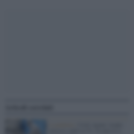
Articoli correlati
La pandemia /
Covid, Agenas: terapie
intensive stabili al 5%. Un anno fa si