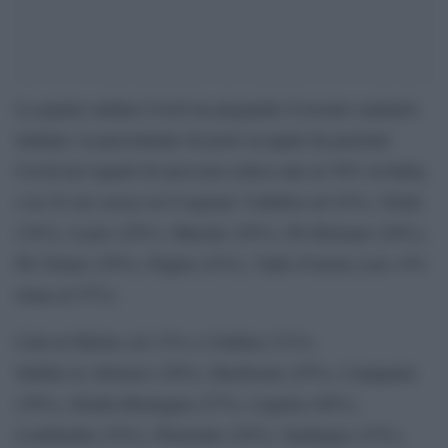
La quarta ondata Covid sta piegando il tessuto sanitario
italiano: la percentuale di posti occupati da pazienti
Covid nei reparti di area non critica sale al 30% in Italia,
e in 24 ore cresce in 8 regioni: Calabria (al 43%), Friuli
(34%), Lazio (29%), Marche (29%), PA Bolzano (20%),
PA Trento (29%), Puglia (23%), Valle d’Aosta (con +5%
torna al 57%).
Cala in Molise (al 13%) e Umbria (31%).
Stabile in Abruzzo (30%), Basilicata (25%), Campania
(29%), Emilia Romagna (27%), Liguria (40%),
Lombardia (35%), Piemonte (30%), Sardegna (15%),