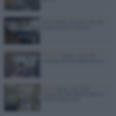
Covid in Italia: ecco tutti i dati sulle
terapie intensive e i ricoveri
Covid-19 /
Agenas: sale al 18%
l'occupazione delle terapie intensive
Covid /
Agenas, sale al 30%
l'occupazione dei reparti in Italia: la
Calabria sfiora il 43%