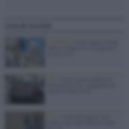
Articoli correlati
La pandemia /
Covid, Agenas: terapie
intensive stabili al 5%. Un anno fa si
toccava il 33%
I dati /
Covid, Agenas conferma la
discesa dei ricoveri: occupazione dei
reparti si riduce al 24%
Virus /
Covid, dati Agenas: in 10
regioni i posti nelle intensive calano
del 12%