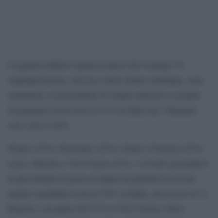
La quarta ondata è giunta al picco dei contagi e le
ospedalizzazioni, nell’arco delle ultime settimane, sono
aumentate: la percentuale di terapie intensive occupate
da pazienti Covid resta al 17% in Italia ma 7 Regioni
sono oltre il 20%:
Trento (27%), Piemonte (24%), Friuli e Toscana (22%),
Lazio, Marche e Val d’Aosta (21%). A livello giornaliero
la percentuale di posti occupati da pazienti Covid nei
reparti ospedalieri resta al 30% in Italia, ma cresce in 12
Regioni, con punte del 57% in Val d’Aosta e dieci