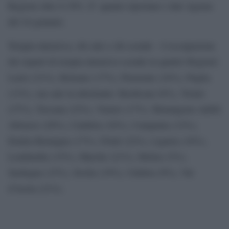
Regioni oltre il 30%. E’ quanto riportano i dati Agenas
del 24 gennaio.
Terapia intensiva, chi sale e chi scende – L’occupazione
dei reparti di terapia intensiva scende in quattro Regioni:
Lazio (21%), Bolzano (17%), Piemonte (24%), Puglia
(13%), ma sale in altrettante: Basilicata (8%), Trento
(27%), Toscana (22%), Veneto (17%). Rimangono stabili
Abruzzo (20%), Calabria (16%), Campania (12%),
Emilia Romagna (17%), Friuli (22%), Liguria (18%),
Lombardia (15%), Marche (21%), Molise (5%),
Sardegna (15%), Sicilia (19%), Umbria (9%), Val
d’Aosta (21%).