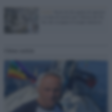
Covid /
Storie di chi aspetta di operarsi
e rischia di morire per l'idiozia dei No
Vax che occupano le terapie intensive
Ultime notizie