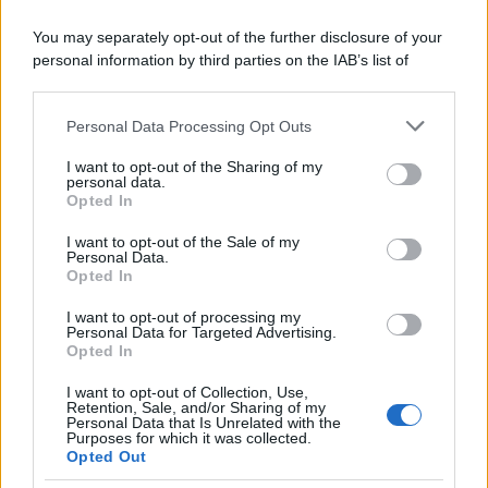
Il caso /
Trump ha quasi esaurito l'arsenale Usa, ma il
You may separately opt-out of the further disclosure of your
tycoon smentisce
personal information by third parties on the IAB’s list of
downstream participants.
Personal Data Processing Opt Outs
This information may also be disclosed by us to third parties
La banca /
Caso Mps: i pm milanesi ora vogliono vederci
on the IAB’s List of Downstream Participants that may further
I want to opt-out of the Sharing of my
chiaro sulle “chat” tra un dirigente del Mef e alcuni ministri
disclose it to other third parties.
personal data.
Opted In
Please note that this website/app uses one or more Google
services and may gather and store information including but
I want to opt-out of the Sale of my
Personal Data.
not limited to your visit or usage behaviour. You may click to
Opted In
grant or deny consent to Google and its third-party tags to
use your data for below specified purposes in below Google
I want to opt-out of processing my
consent section.
Personal Data for Targeted Advertising.
Opted In
I want to opt-out of Collection, Use,
Retention, Sale, and/or Sharing of my
Personal Data that Is Unrelated with the
Purposes for which it was collected.
Opted Out
Syndication