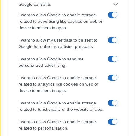
Culture
Google consents
Salute
Globalist
I want to allow Google to enable storage
related to advertising like cookies on web or
Megachip
Globalscience
device identifiers in apps.
GiULia
Globalsport
I want to allow my user data to be sent to
Google for online advertising purposes.
Prima Pagina
I want to allow Google to send me
personalized advertising.
Giornale dello
Chi siamo
I want to allow Google to enable storage
Spettacolo
related to analytics like cookies on web or
Contributors
device identifiers in apps.
Wondernet
Facebook
I want to allow Google to enable storage
Giuliana Sgrena
related to functionality of the website or app.
Twitter
I want to allow Google to enable storage
Google News
related to personalization.