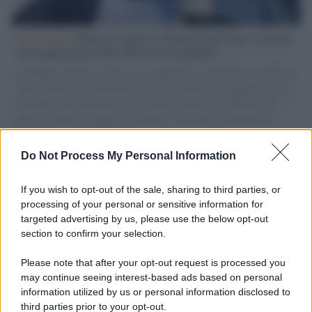
L'intervista /
Marco Croatti e la Flottilla per Gaza: le nostre
vele gonfie grazie alla sollevazione popolare
Il Senatore M5S racconta la sua esperienza sulle barche cariche di
aiuti umanitari assalite dall'esercito israeliano. Una guerra atroce,
il tentativo di disumanizzazione delle vittime, il servilismo del
governo italiano e degli altri europei, il ritorno al colonialismo.
L'importanza dei movimenti.
Do Not Process My Personal Information
Tendenze /
Sale il numero degli acquisti online in Europa e
aumentano le vendite di articoli second hand
If you wish to opt-out of the sale, sharing to third parties, or
processing of your personal or sensitive information for
targeted advertising by us, please use the below opt-out
section to confirm your selection.
Pd /
Un partito progressista e di sinistra che si spacca sul
riarmo ha un serio problema
Please note that after your opt-out request is processed you
may continue seeing interest-based ads based on personal
information utilized by us or personal information disclosed to
third parties prior to your opt-out.