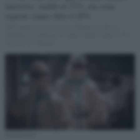
intensive: stabili al 17%, ma sette
regioni vanno oltre il 20%
Nelle urgenze il tasso è sceso in 4 Regioni ma salito in
altrettante. L'occupazione nei reparti ordinari rimane al 30%
ma cresce in 12 Regioni.
Terapia intensiva