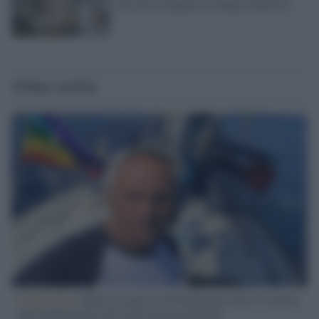
Vax che occupano le terapie intensive
Ultime notizie
L'intervista /
Marco Croatti e la Flottilla per Gaza: le nostre
vele gonfie grazie alla sollevazione popolare