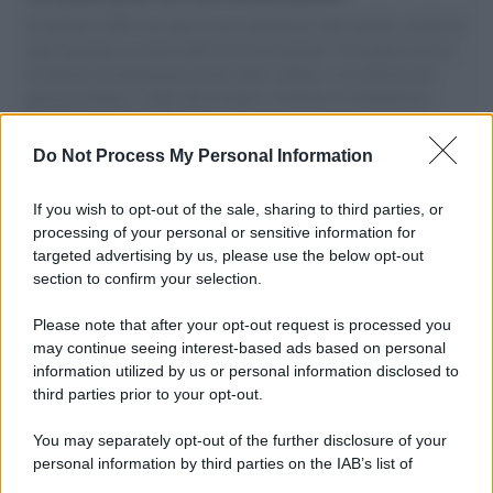
Il Senatore M5S racconta la sua esperienza sulle barche cariche di
aiuti umanitari assalite dall'esercito israeliano. Una guerra atroce,
il tentativo di disumanizzazione delle vittime, il servilismo del
governo italiano e degli altri europei, il ritorno al colonialismo.
L'importanza dei movimenti.
Do Not Process My Personal Information
Perché i centri di intrattenimento per famiglie investono in
attrazioni ad alta tecnologia
If you wish to opt-out of the sale, sharing to third parties, or
processing of your personal or sensitive information for
targeted advertising by us, please use the below opt-out
section to confirm your selection.
Il conflitto /
La mafia russa e l'arma del caos
Please note that after your opt-out request is processed you
may continue seeing interest-based ads based on personal
information utilized by us or personal information disclosed to
third parties prior to your opt-out.
Tel Aviv /
Netanyahu si smarca da Trump: "Israele farà tutto
You may separately opt-out of the further disclosure of your
quello che è necessario per la sua sicurezza"
personal information by third parties on the IAB’s list of
downstream participants.