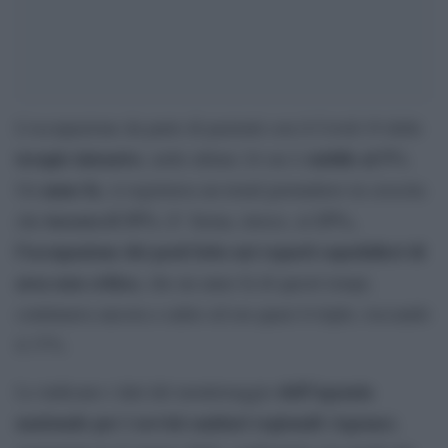
L’occupazione da parte di pazienti con il Covid-19 delle
terapie intensive
stabile al 5%
, nelle ultime 24 ore è
.
anno fa
Un
, si registrava un trend giornaliero in crescita
toccava il 33%.
13%,
che
E’ ferma, invece, al
l’occupazione dei posti letto nei reparti ospedalieri di
area non critica
, che un anno fa di questi tempi,
continuava ancora a salire ed era quasi il triplo, toccando
il 37%.
dell’Agenzia
Lo indicano i dati del monitoraggio
nazionale per i servizi sanitari regionali (Agenas)
,