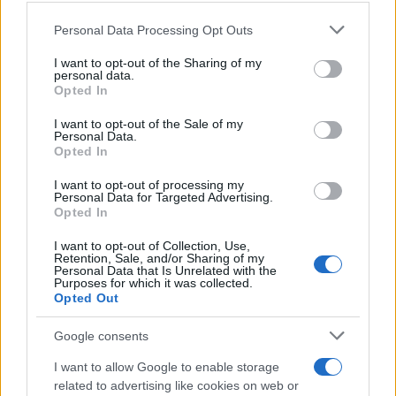
Personal Data Processing Opt Outs
This information may also be disclosed by us to third parties
La riflessione /
Pace, disarmo e Ucraina: il centrosinistra
on the IAB’s List of Downstream Participants that may further
I want to opt-out of the Sharing of my
non trasformi il riarmo europeo in una battaglia interna per
disclose it to other third parties.
personal data.
le primarie
Opted In
Please note that this website/app uses one or more Google
services and may gather and store information including but
I want to opt-out of the Sale of my
Personal Data.
not limited to your visit or usage behaviour. You may click to
Opted In
grant or deny consent to Google and its third-party tags to
use your data for below specified purposes in below Google
I want to opt-out of processing my
consent section.
Personal Data for Targeted Advertising.
Opted In
I want to opt-out of Collection, Use,
Retention, Sale, and/or Sharing of my
Personal Data that Is Unrelated with the
Purposes for which it was collected.
Opted Out
Syndication
Culture
Google consents
Salute
Globalist
I want to allow Google to enable storage
related to advertising like cookies on web or