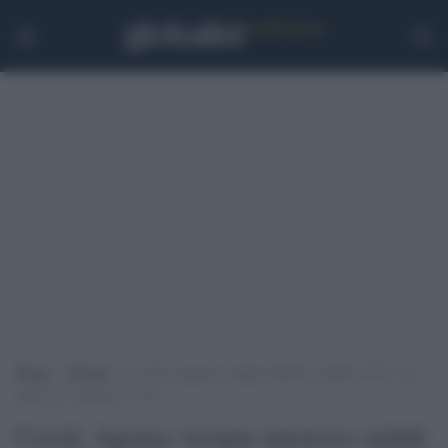
Home
>
Notizie
>
Covid, Agenas: terapie intensive stabili al 5%. Un
anno fa si toccava il 33%
Covid, Agenas: terapie intensive stabili