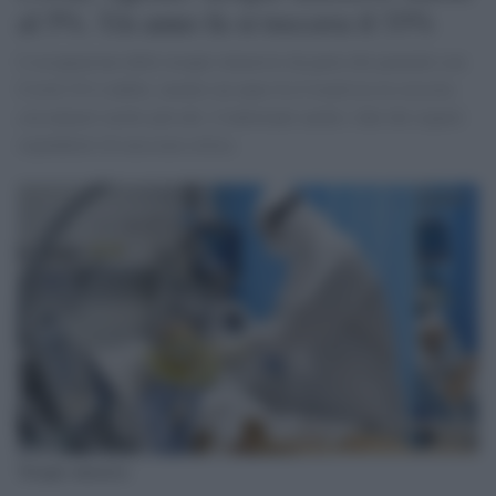
al 5%. Un anno fa si toccava il 33%
L'occupazione delle terapie intensive da parte dei pazienti con
Covid-19 è stabile, mentre un anno fa il trend era in crescita
con numeri molto più alti. Confortanti anche i dati dei reparti
ospedalieri di area non critica
Terapie intensive