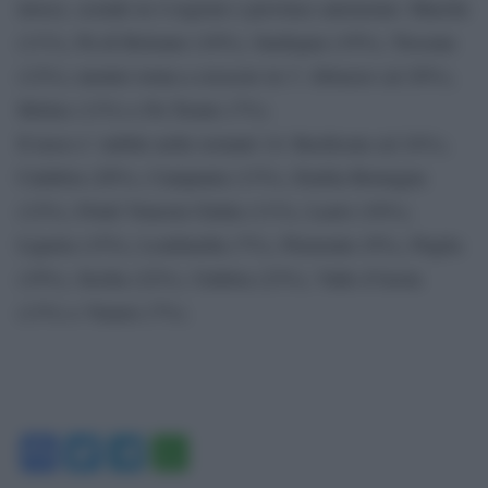
invece, scende in 4 regioni o province autonome: Marche
(11%), Pa di Bolzano (10%), Sardegna (19%), Toscana
(12%); mentre torna a crescere in 3: Abruzzo (al 20%),
Molise (13%) e Pa Trento (7%).
Il tasso e’ stabile nelle restanti 14: Basilicata (al 24%),
Calabria (28%), Campania (13%), Emilia Romagna
(12%), Friuli Venezia Giulia (11%), Lazio (16%),
Liguria (15%), Lombardia (7%), Piemonte (9%), Puglia
(19%), Sicilia (22%), Umbria (23%), Valle d’Aosta
(13%) e Veneto (7%).
Facebook
Twitter
Telegram
WhatsApp