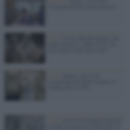
Covid-19 /
Agenas: sale al 18%
l'occupazione delle terapie intensive
Virus /
Covid, i dati dell'Agenas sulle
terapie intensive: stabili al 17%, ma
sette regioni vanno oltre il 20%
Covid /
Agenas, sale al 30%
l'occupazione dei reparti in Italia: la
Calabria sfiora il 43%
Covid /
Storie di chi aspetta di operarsi
e rischia di morire per l'idiozia dei No