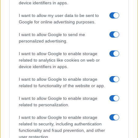
Megachip
Globalscience
device identifiers in apps.
GiULia
Globalsport
I want to allow my user data to be sent to
Google for online advertising purposes.
Prima Pagina
I want to allow Google to send me
personalized advertising.
Giornale dello
Chi siamo
I want to allow Google to enable storage
Spettacolo
related to analytics like cookies on web or
Contributors
device identifiers in apps.
Wondernet
Facebook
I want to allow Google to enable storage
Giuliana Sgrena
related to functionality of the website or app.
Twitter
I want to allow Google to enable storage
Google News
related to personalization.
Mastodon
I want to allow Google to enable storage
related to security, including authentication
Cookie Policy
functionality and fraud prevention, and other
user protection.