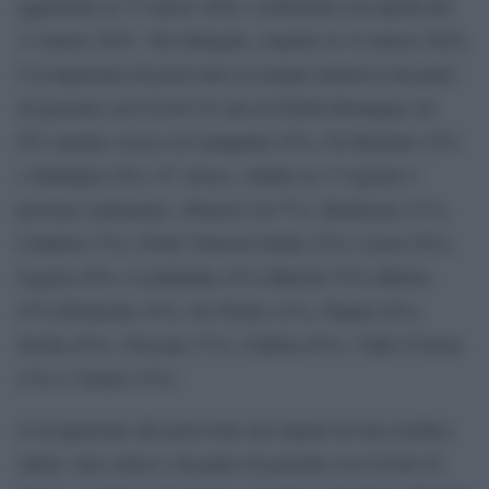
aggiornati al 13 marzo 2022, confrontati con quelli del
13 marzo 2021. Nel dettaglio, rispetto al 12 marzo 2022,
l’occupazione di posti letto in terapia intensiva da parte
di pazienti con Covid-19 cala in Emilia Romagna (al
6%) mentre cresce in Campania (5%), Pa Bolzano (2%)
e Sardegna (9%). E’ invece, stabile in 17 regioni o
province autonome: Abruzzo (al 7%), Basilicata (1%),
Calabria (7%), Friuli Venezia Giulia (5%), Lazio (8%),
Liguria (6%), Lombardia (4%),Marche (5%),Molise
(5%),Piemonte (4%), Pa Trento (2%), Puglia (6%),
Sicilia (8%), Toscana (7%), Umbria (6%), Valle d’Aosta
(3%) e Veneto (3%).
L’occupazione dei posti letto nei reparti di area medica
(detta ‘non critica’) da parte di pazienti con Covid-19,