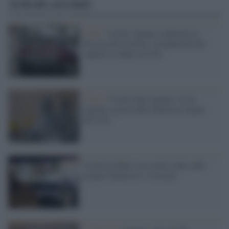
Articoli correlati
I dati /
Covid, Agenas conferma la
discesa dei ricoveri: occupazione dei
reparti si riduce al 24%
Virus /
Covid, dati Agenas: in 10
regioni i posti nelle intensive calano
del 12%
Covid in Italia: ecco tutti i dati sulle
terapie intensive e i ricoveri