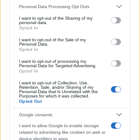
Personal Data Processing Opt Outs
This information may also be disclosed by us to third parties
Il medagliere /
Europei di nuoto: Pellecani guida una super
on the IAB’s List of Downstream Participants that may further
I want to opt-out of the Sharing of my
Italia
disclose it to other third parties.
personal data.
Opted In
Please note that this website/app uses one or more Google
services and may gather and store information including but
I want to opt-out of the Sale of my
Personal Data.
not limited to your visit or usage behaviour. You may click to
Opted In
grant or deny consent to Google and its third-party tags to
use your data for below specified purposes in below Google
I want to opt-out of processing my
consent section.
Personal Data for Targeted Advertising.
Opted In
I want to opt-out of Collection, Use,
Retention, Sale, and/or Sharing of my
Personal Data that Is Unrelated with the
Purposes for which it was collected.
Opted Out
Syndication
Culture
Google consents
Salute
Globalist
I want to allow Google to enable storage
related to advertising like cookies on web or
Megachip
Globalscience
device identifiers in apps.