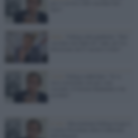
pass è servito e farò vaccinare mio
figlio"
Salute /
Fedriga sulla pandemia: "Farò
vaccinare mio figlio di 7 anni, gli Usa
dimostrano che il vaccino è sicuro"
Covid /
Fedriga soddisfatto: "Si va
verso restrizioni solo per i non
vaccinati. ll Governo finalmente ci ha
ascoltato"
Il voto /
Massimiliano Fedriga (Lega) è
il nuovo Presidente della Conferenza
delle Regioni