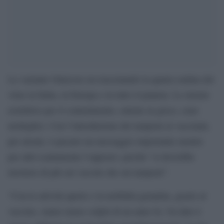
La variante Omicron sta trascinando la quarta ondata del
virus in Italia, in Europa e in tutto il pianeta. Le misure
restrittive per il contenimento, entrate in gioco, sono
molteplici. Con l’introduzione dei tamponi ai vaccinati,
per alcuni, è passato un messaggio importante mentre
per altri esattamente l’opposto: perché “si dovrebbe
insistere di più sui vaccini che sui tamponi”.
“Con le attività aperte e la mobilità garantita, grazie al
vaccino, siamo meno colpiti di un anno fa. Un dato è