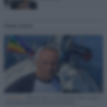
Ultime notizie
L'intervista /
Marco Croatti e la Flottilla per Gaza: le nostre
vele gonfie grazie alla sollevazione popolare