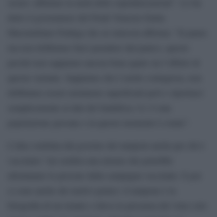
sicuro: abbiamo la metà delle ospedalizzazioni”. Lo ha
detto il governatore del Friuli Venezia Giulia
Massimiliano Fedriga che su omicron afferma: “fa paura
ma non dobbiamo farci prendere dal panico, questo
perché non sappiamo ancora bene quale sia l’effetto di
questa variante. Sappiamo che è molto contagiosa, non
dobbiamo essere nemmeno superficiali però e riportarci
semplicemente ai dati del Sudafrica: lì c’è una
popolazione giovane e in questo momento è estate”.
L’idea ventilata dal governo dei tamponi anche per chi è
vaccinato “mi sembra una misura che potrebbe
allontanare le persone dalla campagna vaccinale. E poi
ci sono anche dei motivi pratici: il tampone è la
fotografia di un istante e rileva la presenza del virus solo