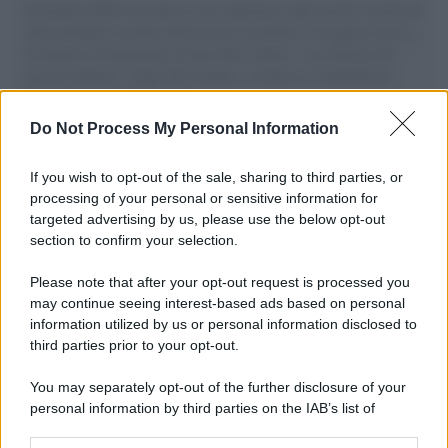
Il Senatore M5S racconta la sua esperienza sulle barche cariche di
aiuti umanitari assalite dall'esercito israeliano. Una guerra atroce,
il tentativo di disumanizzazione delle vittime, il servilismo del
governo italiano e degli altri europei, il ritorno al colonialismo.
L'importanza dei movimenti.
Do Not Process My Personal Information
Tel Aviv /
La “vittoria totale” di Israele significa una guerra
senza fine
If you wish to opt-out of the sale, sharing to third parties, or
processing of your personal or sensitive information for
targeted advertising by us, please use the below opt-out
section to confirm your selection.
Vangelo /
La vita si intreccia con le paure come il giorno
succede alla notte
Please note that after your opt-out request is processed you
may continue seeing interest-based ads based on personal
information utilized by us or personal information disclosed to
third parties prior to your opt-out.
La scoperta /
Oplontis, le vittime dell’eruzione del Vesuvio
You may separately opt-out of the further disclosure of your
furono più numerose del previsto
personal information by third parties on the IAB’s list of
downstream participants.