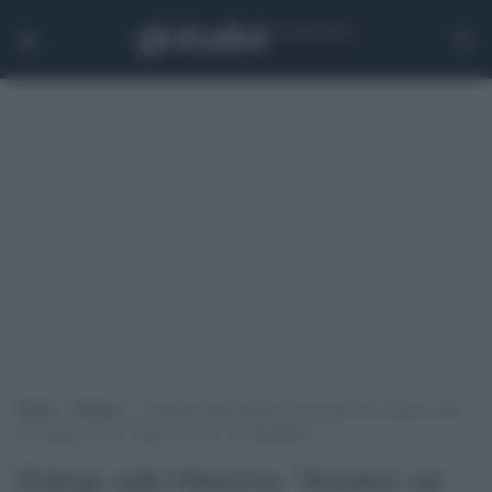
Home
>
Notizie
>
Fedriga sulla Omicron: “Insistere sui vaccini e non
sui tamponi, bene abolire le feste di Capodanno”
Fedriga sulla Omicron: "Insistere sui