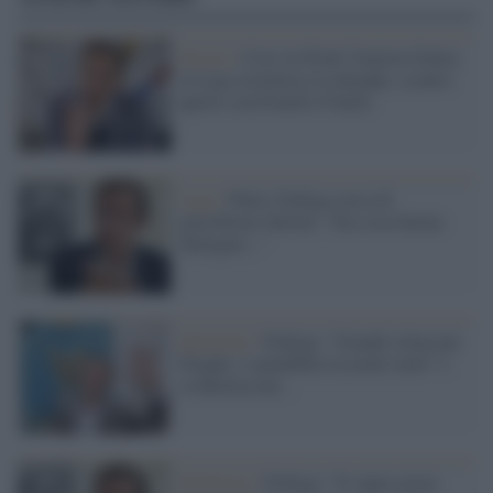
Destra /
Crisi in Friuli Venezia Giulia:
la Lega restituisce le deleghe, scontro
aperto con Fratelli d’Italia
Lega /
Putin, Fedriga cerca di
giustificare Salvini: "Era cosa buona
dialogare..."
Quirinale /
Fedriga: "Grande stima per
Draghi, è spendibile in molti ruoli" e
su Berlusconi...
Pandemia /
Fedriga: "Il super green