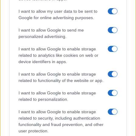
GiULia
Globalsport
I want to allow my user data to be sent to
Google for online advertising purposes.
Prima Pagina
I want to allow Google to send me
personalized advertising.
Giornale dello
Chi siamo
I want to allow Google to enable storage
Spettacolo
related to analytics like cookies on web or
Contributors
device identifiers in apps.
Wondernet
Facebook
I want to allow Google to enable storage
Giuliana Sgrena
related to functionality of the website or app.
Twitter
I want to allow Google to enable storage
Google News
related to personalization.
Mastodon
I want to allow Google to enable storage
related to security, including authentication
Cookie Policy
functionality and fraud prevention, and other
user protection.
Preferenze Privacy