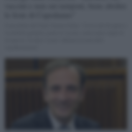
vaccini e non sui tamponi, bene abolire
le feste di Capodanno"
Il presidente del Friuli Venezia Giulia: "Con le attività aperte e
la mobilità garantita, grazie al vaccino, siamo meno colpiti di
un anno fa. Un dato è sicuro: abbiamo la metà delle
ospedalizzazioni".