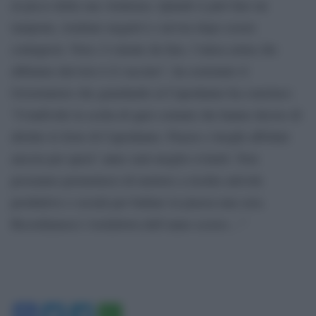
al picco della sua virulenza. Quindi si può fare un
tampone, risultare negativi e un’ora dopo essere
contagiosi. Non c’è niente da fare, l’unica arma che
abbiamo davvero è il vaccino”, ha sostenuto il
Governatore che guardando al Capodanno ha concluso:
“Condivido la scelta di quei comuni che hanno deciso di
abolire le feste di Capodanno. Piazze e luoghi affollati
ancora per quest’ anno sarà meglio evitarli. Non
possiamo permetterci di mettere a rischio attività
produttive e sociali per ballare in piazza una sera.
Ricordiamoci i lockdown dell’anno scorso…”
Facebook
Twitter
Telegram
WhatsApp