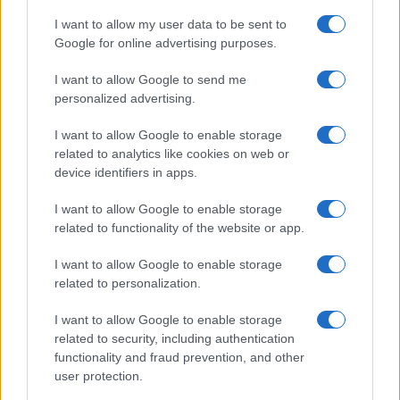
GiULia
Globalsport
I want to allow my user data to be sent to
Google for online advertising purposes.
Prima Pagina
I want to allow Google to send me
personalized advertising.
Giornale dello
Chi siamo
I want to allow Google to enable storage
Spettacolo
related to analytics like cookies on web or
Contributors
device identifiers in apps.
Wondernet
Facebook
I want to allow Google to enable storage
Giuliana Sgrena
related to functionality of the website or app.
Twitter
I want to allow Google to enable storage
Google News
related to personalization.
Mastodon
I want to allow Google to enable storage
related to security, including authentication
Cookie Policy
functionality and fraud prevention, and other
user protection.
Preferenze Privacy