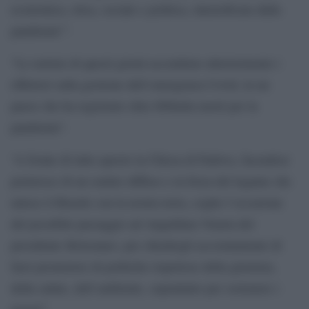
economica, etica, sociale e politica, intensificata dalla
pandemia’”.
“Le notizie di questi giorni accendono ulteriormente i
riflettori sulla gestione dell`emergenza Covid, in un
paese che ha registrato oltre 600mila morti per la
pandemia”.
“A fronte di tutto questo la Chiesa di Padova, facendosi
portavoce di un sentire diffuso e in forza del legame che
unisce il Brasile con la nostra terra, coglie l`occasione
del possibile passaggio ad Anguillara Veneta del
presidente Bolsonaro, per chiedergli accoratamente di
farsi promotore di politiche rispettose della giustizia,
della salute, dell`ambiente, soprattutto per sostenere i
poveri”.