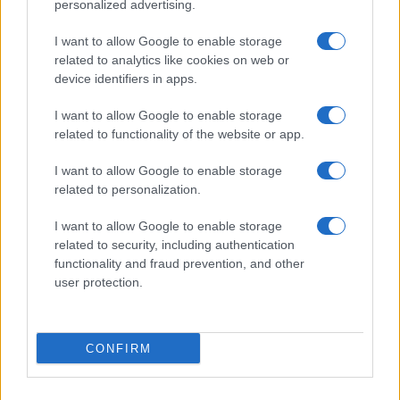
personalized advertising.
Giornale dello
Chi siamo
I want to allow Google to enable storage
Spettacolo
related to analytics like cookies on web or
Contributors
device identifiers in apps.
Wondernet
Facebook
I want to allow Google to enable storage
Giuliana Sgrena
related to functionality of the website or app.
Twitter
I want to allow Google to enable storage
Google News
related to personalization.
Mastodon
I want to allow Google to enable storage
related to security, including authentication
Cookie Policy
functionality and fraud prevention, and other
user protection.
Preferenze Privacy
CONFIRM
©2021 Globalist.it • All right reserved.