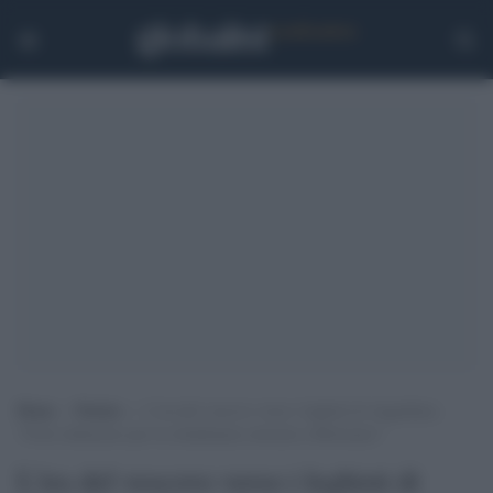
Home
>
Notizie
>
L’ira del vescovo verso i leghisti di Anguillara:
“Forte imbarazzo per la cittadinanza onoraria a Bolsonaro”
L'ira del vescovo verso i leghisti di