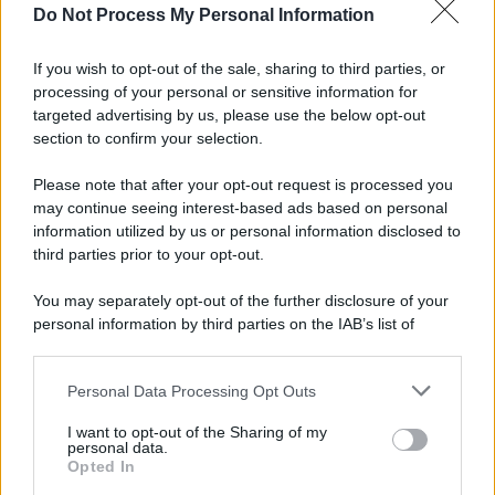
Do Not Process My Personal Information
Palestina /
Il Board of Peace di Trump assegna il primo
contratto per un rudimentale avamposto militare a Gaza
If you wish to opt-out of the sale, sharing to third parties, or
processing of your personal or sensitive information for
targeted advertising by us, please use the below opt-out
section to confirm your selection.
L'evento /
La Sila diventa un palcoscenico naturale: nasce “A
Farla Amare Comincia Tu – Opera Sila”
Please note that after your opt-out request is processed you
may continue seeing interest-based ads based on personal
information utilized by us or personal information disclosed to
third parties prior to your opt-out.
Il ricordo /
Le radici di Francesco Guccini
You may separately opt-out of the further disclosure of your
personal information by third parties on the IAB’s list of
downstream participants.
Personal Data Processing Opt Outs
This information may also be disclosed by us to third parties
L'anniversario /
90 anni di Yves Saint Laurent, tra moda e
on the IAB’s List of Downstream Participants that may further
I want to opt-out of the Sharing of my
scandali
disclose it to other third parties.
personal data.
Opted In
Please note that this website/app uses one or more Google