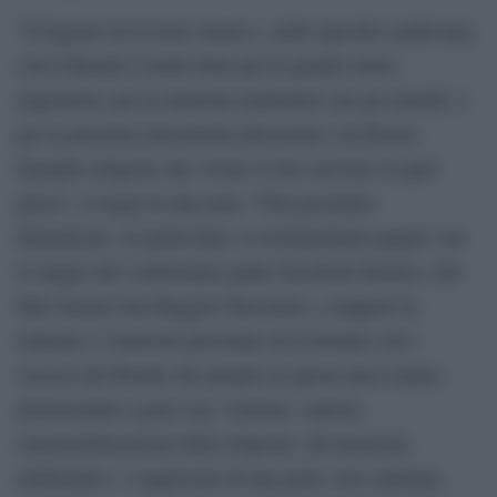
“Il legame tra la terra veneta e, nello specifico padovana,
con il Brasile è molto forte per la grande storia
migratoria, per le relazioni mantenute con gli oriundi, e
per la presenza missionaria diocesana e di diverse
famiglie religiose che vivono il loro servizio in quel
paese”, si legge in una nota. “Non possiamo
dimenticare, in particolare, le testimonianze pagate con
il sangue del comboniano padre Ezechiele Ramin e del
fidei donum don Ruggero Ruvoletto, e neppure la
sintonia e l’amicizia personale ed ecclesiale con i
vescovi del Brasile che proprio in questi mesi stanno
denunciando a gran voce violenze, soprusi,
strumentalizzazioni della religione, devastazione
ambientali e ‘l`aggravarsi di una grave crisi sanitaria,