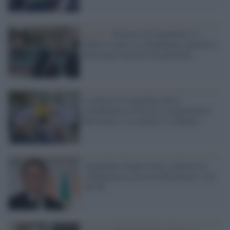
Destra /
Proteste ad Anguillara e a
Padova contro la cittadinanza onoraria a
Bolsonaro accusato di genocidio
La destra di Anguillara dà la
cittadinanza al fascista e negazionista
Bolsonaro: lo scempio è compiuto
Anguillara Veneta vuole conferire la
cittadinanza al fascista Bolsonaro, l'ira
del Pd