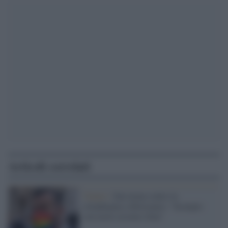
Articoli correlati
Veneto /
Zan tuona contro la
cittadinanza a Bolsonaro: "Scempio
con tacito assenso Zaia"