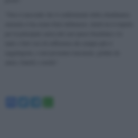
“Non si nasconde che il conferimento della cittadinanza
onoraria ci ha creato forte imbarazzo, stretti tra il rispetto
per la principale carica del caro paese brasiliano e le
tante e forti voci di sofferenza che sempre più ci
raggiungono, e non possiamo trascurare, gridate da
amici, fratelli e sorelle”.
Facebook
Twitter
Telegram
WhatsApp