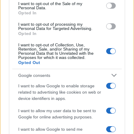
services and may gather and store information including but
I want to opt-out of the Sale of my
Personal Data.
not limited to your visit or usage behaviour. You may click to
Opted In
grant or deny consent to Google and its third-party tags to
use your data for below specified purposes in below Google
I want to opt-out of processing my
consent section.
Personal Data for Targeted Advertising.
Opted In
I want to opt-out of Collection, Use,
Retention, Sale, and/or Sharing of my
Personal Data that Is Unrelated with the
Purposes for which it was collected.
Opted Out
Syndication
Culture
Google consents
Salute
Globalist
I want to allow Google to enable storage
related to advertising like cookies on web or
Megachip
Globalscience
device identifiers in apps.
GiULia
Globalsport
I want to allow my user data to be sent to
Google for online advertising purposes.
Prima Pagina
I want to allow Google to send me