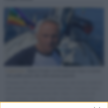
L'intervista /
Marco Croatti e la Flottilla per Gaza: le nostre
vele gonfie grazie alla sollevazione popolare
Il Senatore M5S racconta la sua esperienza sulle barche cariche di
aiuti umanitari assalite dall'esercito israeliano. Una guerra atroce,
il tentativo di disumanizzazione delle vittime, il servilismo del
governo italiano e degli altri europei, il ritorno al colonialismo.
L'importanza dei movimenti.