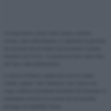
Un negazionista, nemico della scienza, omofobo,
sessista, amico della dittarura. E soprattutto un genocida
che nel nome del dio denaro non ha protetto il popolo
brasiliano dal Covid e le popolazioni native dagli abuti,
dal virus e dalla deforestazione.
La diocesi di Padova, guidata dal vescovo Claudio
Cipolla, esprime “forte imbarazzo” per l’ipotesi che
venga conferita al presidente brasiliano Jair Bolsonaro la
cittadinanza onoraria in occasione del suo possibile
passaggio ad Anguillara Veneta.