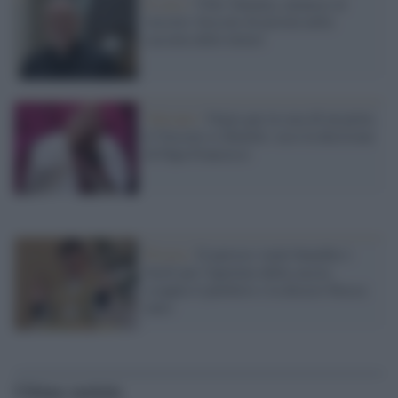
Il caso /
Vibo Valentia, minacce al
vescovo: bossolo di pistola nella
cassetta delle lettere
Vaticano /
Orgia gay in casa di un prete,
il Vescovo si dimette: ecco la decisione
di Papa Francesco
Pistoia /
Il parroco vuole benedire i
fucili per l'apertura della caccia:
scoppia il putiferio e la diocesi blocca
tutto
Ultime notizie