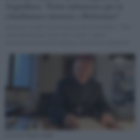
Anguillara: "Forte imbarazzo per la
cittadinanza onoraria a Bolsonaro"
Monsignor Claudio Cipolla guida la diocesi di Padova: "Tanti
stanno denunciando a gran voce violenze, soprusi,
strumentalizzazioni della religione, devastazione ambientali"
Il vescovo Claudio Cipolla