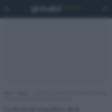
Home
>
Notizie
>
La destra di Anguillara dà la cittadinanza al fascista
e negazionista Bolsonaro: lo scempio è compiuto
La destra di Anguillara dà la