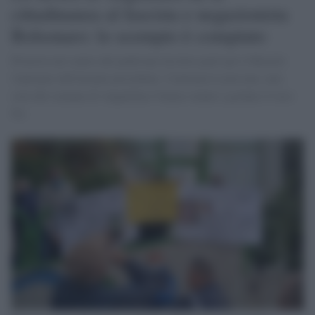
cittadinanza al fascista e negazionista
Bolsonaro: lo scempio è compiuto
Proteste nel centro del padovano da dove partì per il Brasile
l'antenato dell'attuale presidente. Centinaia le persone, non
solo del comune di Anguillara Veneta venute a gridare il loro
No