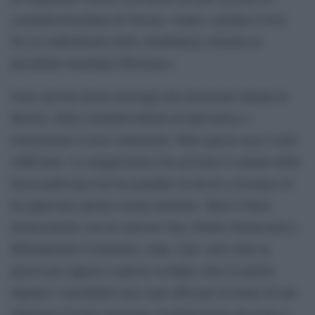
comunità brasiliana di Verona, venute a gridare il loro
No al conferimento della cittadinanza onoraria al
presidente brasiliano Bolsonaro.
Sono arrivati anche messaggi dai missionari italiani in
Brasile, dalla comunità italiana di quel paese a
testimoniare la loro contrarietà. Tutto questo non è stato
sufficiente. La maggioranza che governa il comune della
bassa padovana non ha guardato in faccia a nessuno ed
ha approvato questa oscena mozione. Tutte le forze
democratiche, noi di Articolo Uno, Partito Democratico,
Rifondazione Comunista, Anpi, Cgil, sono state in
piazza per opporsi a questo scempio, dove le parole
dignità e onorabilità sono state affossate in nome di una
ideologia di parte insensata. Continueremo ad essere a