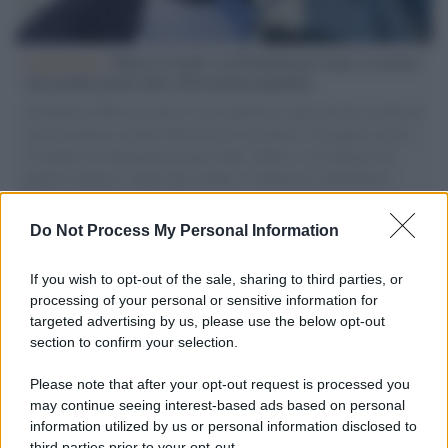
L'intervista /
Marco Croatti e la Flottilla per Gaza: le nostre
vele gonfie grazie alla sollevazione popolare
Il Senatore M5S racconta la sua esperienza sulle barche cariche di
aiuti umanitari assalite dall'esercito israeliano. Una guerra atroce,
il tentativo di disumanizzazione delle vittime, il servilismo del
governo italiano e degli altri europei, il ritorno al colonialismo.
L'importanza dei movimenti.
Do Not Process My Personal Information
Perché i centri di intrattenimento per famiglie investono in
attrazioni ad alta tecnologia
If you wish to opt-out of the sale, sharing to third parties, or
processing of your personal or sensitive information for
targeted advertising by us, please use the below opt-out
section to confirm your selection.
Il conflitto /
La mafia russa e l'arma del caos
Please note that after your opt-out request is processed you
may continue seeing interest-based ads based on personal
information utilized by us or personal information disclosed to
third parties prior to your opt-out.