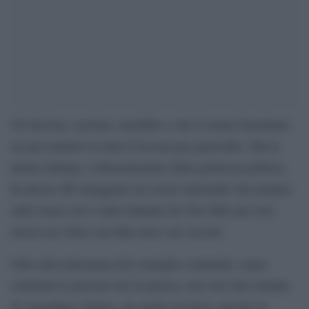
Un fascista, razzista, omofobo e che il senato brasiliano
sta per mettere in stato d’accusa per genocidio. Ma la
destra italiana, a dimostrazione della grettezza politica,
ha deciso dfi omaggiare un essere immondo che proprio
nelle stesse ore è stato bannato da You Tube per aver
messo un video con fake news sui vaccini.
Oltre alla minoranza del consiglio comunale, erano
centinaia le persone ieri in piazza, non solo del comune
di Anguillara Veneta, ma anche da fuori, persino la