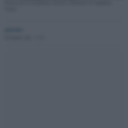
Proteste per la cittadinanza onoraria a Bolsonaro ad Anguillara
Veneta
globalist
26 Ottobre 2021 - 17.31