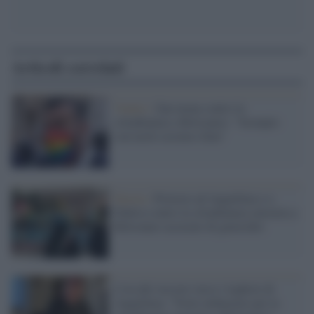
Articoli correlati
Veneto /
Zan tuona contro la
cittadinanza a Bolsonaro: "Scempio
con tacito assenso Zaia"
Destra /
Proteste ad Anguillara e a
Padova contro la cittadinanza onoraria a
Bolsonaro accusato di genocidio
L'ira del vescovo verso i leghisti di
Anguillara: "Forte imbarazzo per la