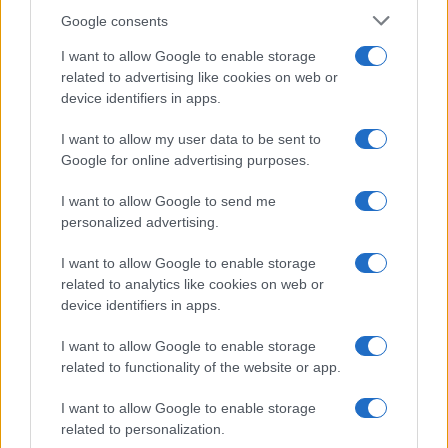
Syndication
Culture
Google consents
Salute
Globalist
I want to allow Google to enable storage
related to advertising like cookies on web or
Megachip
Globalscience
device identifiers in apps.
GiULia
Globalsport
I want to allow my user data to be sent to
Google for online advertising purposes.
Prima Pagina
I want to allow Google to send me
personalized advertising.
Giornale dello
Chi siamo
I want to allow Google to enable storage
Spettacolo
related to analytics like cookies on web or
Contributors
device identifiers in apps.
Wondernet
Facebook
I want to allow Google to enable storage
Giuliana Sgrena
related to functionality of the website or app.
Twitter
I want to allow Google to enable storage
Google News
related to personalization.