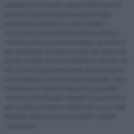
molteplicità di atti ritenuti contrari ai diritti umani ed
ambientali, attuando una politica genocida contro
popolazione (il disprezzo e le offese a donne e
omosessuali, ha perpetrato azioni di disboscamento e
violazioni contro le popolazioni indigene che abitano le
aree amazzoniche, le grottesche accuse alle Ong per gli
incendi che hanno devastato l’Amazzonia) tanto che, nel
2021, la Corte Penale Internazionale dell’Aja ha aperto
un procedimento, in fase di indagini preliminari, contro
il Presidente per l’ipotesi di istigazione al genocidio”.
“In virtù di tali circostanze, riteniamo la concessione di
tale onorificenza risulta uno schiaffo alla memoria delle
molteplici vittime di tale azione politica”, conclude
l’associazione.