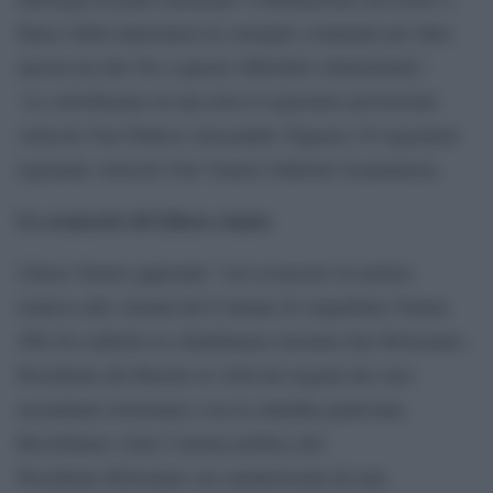
fianco della minoranza in consiglio comunale per dure
ancora un alto No a questo obbrobrio istituzionale”.
Lo sottolineano in una nota il segretario provinciale
Articolo Uno Padova Alessandro Tognon e Il segretario
regionale Articolo Uno Veneto Gabriele Scaramuzza.
Lo sconcerto di Libera veneto
Libera Veneto apprende “con sconcerto la notizia
relativa alla volontà del Comune di Anguillara Veneta
(Pd) di conferire la cittadinanza onoraria Jair Bolsonaro,
Presidente del Brasile in virtù dei legami dei suoi
ascendenti (trisnonno) con la cittadina padovana.
Ricordiamo come l’azione politica del
Presidente Bolsonaro sia caratterizzata da una