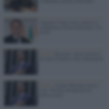
cittadinanza onoraria a Bolsonaro"
Anguillara Veneta vuole conferire la
cittadinanza al fascista Bolsonaro, l'ira
del Pd
Brasile /
Bolsonaro: inizia il processo
per abuso di potere e false informazioni
Brasile /
Ucraina, Bolsonaro attacca
Lula: "Ha fatto una figuraccia in
politica estera"