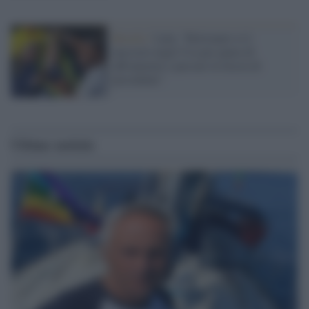
Brasile /
Lula: "Bolsonaro si è
nascosto negli Usa per paura di
affrontarmi e passare la fascia di
presidente"
Ultime notizie