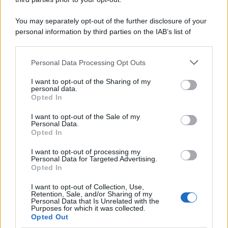
Tel Aviv /
Netanyahu si smarca da Trump: "Israele farà tutto
You may separately opt-out of the further disclosure of your
quello che è necessario per la sua sicurezza"
personal information by third parties on the IAB’s list of
downstream participants.
Personal Data Processing Opt Outs
This information may also be disclosed by us to third parties
La riflessione /
Pace, disarmo e Ucraina: il centrosinistra
on the IAB’s List of Downstream Participants that may further
I want to opt-out of the Sharing of my
non trasformi il riarmo europeo in una battaglia interna per
disclose it to other third parties.
personal data.
le primarie
Opted In
Please note that this website/app uses one or more Google
services and may gather and store information including but
I want to opt-out of the Sale of my
Personal Data.
not limited to your visit or usage behaviour. You may click to
Opted In
grant or deny consent to Google and its third-party tags to
use your data for below specified purposes in below Google
I want to opt-out of processing my
consent section.
Personal Data for Targeted Advertising.
Opted In
I want to opt-out of Collection, Use,
Retention, Sale, and/or Sharing of my
Personal Data that Is Unrelated with the
Purposes for which it was collected.
Opted Out