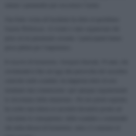
entrare i paramedici per soccorrere l’uomo.
Una fonte vicina all’incidente ha detto al quotidiano
Gazeta Wyborcza: «L’evento è stato organizzato dal
prete ed era puramente sessuale. I partecipanti hanno
preso pillole per l’impotenza».
Il vescovo di Sosnowiec, Grzegorz Kaszak, 59 anni, che
sovrintendeva fino ad oggi alla parrocchia del sacerdote
coinvolto nello scandalo, ha dapprima detto di aver
nominato una commissione «per spiegare urgentemente
le circostanze della situazione». Poi nei giorni seguenti,
ha scritto una lettera ai sacerdoti dicendosi pronto ad
«accettare le conseguenze» dello scandalo e sostenendo
che nella diocesi di Sosnowiec «non c’è consenso al