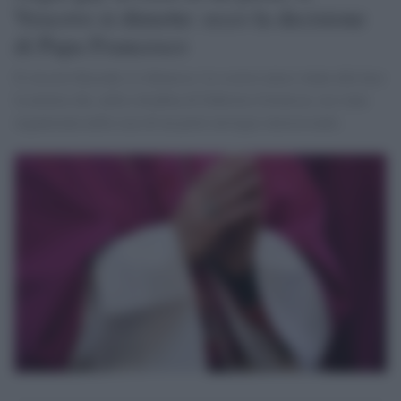
Vescovo si dimette: ecco la decisione
di Papa Francesco
Il vescovo Kaszak si è dimesso. Lo scorso mese venne alla luce
la notizia che, nella cittadina di Dabrowa Gornicza, era stata
organizzata nella casa di un prete un'orgia omosessuale.