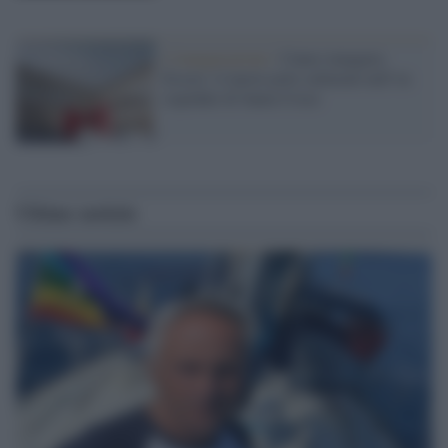
L'inaugurazione /
Cuneo inaugura
Esseci: il nuovo polo culturale nell’ex
ospedale di Santa Croce
Ultime notizie