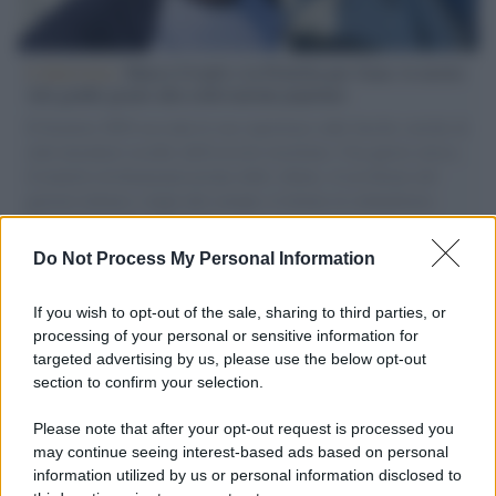
L'intervista /
Marco Croatti e la Flottilla per Gaza: le nostre
vele gonfie grazie alla sollevazione popolare
Il Senatore M5S racconta la sua esperienza sulle barche cariche di
aiuti umanitari assalite dall'esercito israeliano. Una guerra atroce,
il tentativo di disumanizzazione delle vittime, il servilismo del
governo italiano e degli altri europei, il ritorno al colonialismo.
L'importanza dei movimenti.
Do Not Process My Personal Information
Il lutto /
Addio a Livio Berruti, leggenda dello sprint
italiano
If you wish to opt-out of the sale, sharing to third parties, or
processing of your personal or sensitive information for
targeted advertising by us, please use the below opt-out
section to confirm your selection.
Il libro /
Crescere significa pentirsi: l’immaturità degli
italiani tra berlusconismo, fascismo e nuove nostalgie
Please note that after your opt-out request is processed you
may continue seeing interest-based ads based on personal
information utilized by us or personal information disclosed to