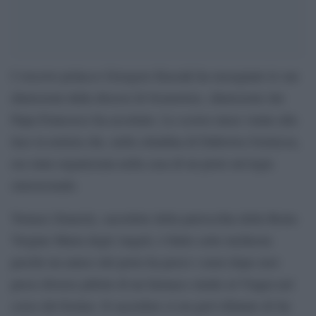
I vescovo polacco Grzegorz Kaszak ha rassegnato le sue
dimissioni dalla diocesi di Sosnowiec, dimissioni che
Papa Francesco ha accettato. Lo scorso mese venne alla
luce la notizia che, nella cittadina di Dabrowa Gornicza,
era stata organizzata nella casa di un prete un’orgia
omosessuale.
Tomasz Zmarzly, sacerdote della parrocchia della Beata
Vergine Maria degli Angeli, è finito sotto inchiesta
perché un amico del prete ha perso i sensi dopo aver
preso diverse pillole di un farmaco simile al Viagra nel
corso del festino. Il sacerdote si era perl rifiutato di far