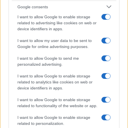
Syndication
Culture
Google consents
Salute
Globalist
I want to allow Google to enable storage
related to advertising like cookies on web or
Megachip
Globalscience
device identifiers in apps.
GiULia
Globalsport
I want to allow my user data to be sent to
Google for online advertising purposes.
Prima Pagina
I want to allow Google to send me
personalized advertising.
Giornale dello
Chi siamo
I want to allow Google to enable storage
Spettacolo
related to analytics like cookies on web or
Contributors
device identifiers in apps.
Wondernet
Facebook
I want to allow Google to enable storage
Giuliana Sgrena
related to functionality of the website or app.
Twitter
I want to allow Google to enable storage
Google News
related to personalization.