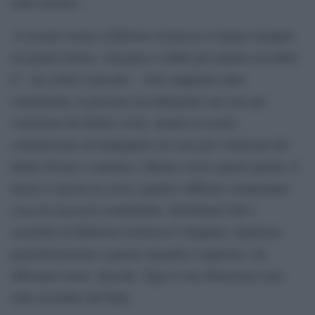
male morale».
«I recenti eventi a Dabrowa Gornicza ci hanno riempito
di grande dolore, vergogna e rabbia per quanto accaduto
lì – ha scritto il presule -. Non sappiamo tutto
esattamente, la procura sta indagando sul caso per
violazioni del diritto civile, mentre la nostra
commissione sta indagando sul caso per violazioni del
diritto divino e canonico. Mentre scrivo queste parole, il
lavoro è ancora in corso, quindi è difficile commentare
cosa sia successo esattamente. Etichettare tutti i
sacerdoti di Dabrowa Gornicza è sbagliato. Qualsiasi
generalizzazione a questo riguardo è ingiusta», ha
affermato mons. Kaszak. Oggi le sue dimissioni sono
state accettate dal Papa.