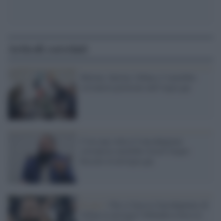
Articoli correlati
Meloni, Salvini, Orban e l’omofobo
sovranista pizzicato nell’orgia gay
C'era una volta il l'eurodeputato
sovranista omofobo Jozsef Szajer:
beccato in un'orgia gay
Il caso /
Che ci faceva l'eurodeputato di
Orban in un'orgia? Difendeva forse le