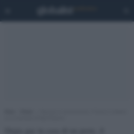
Home
>
Notizie
>
Orgia gay in casa di un prete, il Vescovo si dimette:
ecco la decisione di Papa Francesco
Orgia gay in casa di un prete, il