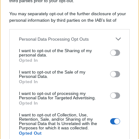
third parties prior to your opt-out.
Memoria /
Quando Pasolini raccontava i minatori italiani in
You may separately opt-out of the further disclosure of your
Belgio dopo Marcinelle
personal information by third parties on the IAB’s list of
downstream participants.
Personal Data Processing Opt Outs
This information may also be disclosed by us to third parties
Il libro /
La letteratura che racconta l’estate
on the IAB’s List of Downstream Participants that may further
I want to opt-out of the Sharing of my
disclose it to other third parties.
personal data.
Opted In
Please note that this website/app uses one or more Google
services and may gather and store information including but
I want to opt-out of the Sale of my
Personal Data.
not limited to your visit or usage behaviour. You may click to
Opted In
grant or deny consent to Google and its third-party tags to
use your data for below specified purposes in below Google
I want to opt-out of processing my
consent section.
Personal Data for Targeted Advertising.
Opted In
I want to opt-out of Collection, Use,
Retention, Sale, and/or Sharing of my
Personal Data that Is Unrelated with the
Purposes for which it was collected.
Opted Out