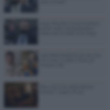
radici cristiane?
Orgia a Bruxelles in pieno lockdown,
fermato anche l'europarlamentare
fedelissimo di Orban Jozsef Szájer
Lapo Elkann denunciato per una orgia
con le trans, la replica: falsità per
estorcere soldi
Maxi orgia in un cinema hard nel
riminese: si pagava 50 euro