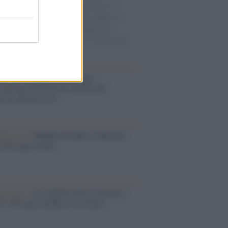
sercito israeliano. Una guerra atroce, il
ivo di disumanizzazione delle vittime, il
ismo del governo italiano e degli altri
ei, il ritorno al colonialismo. L'importanza
ovimenti.
operta /
Oplontis, le vittime
eruzione del Vesuvio furono più
rose del previsto
dagliere /
Europei di nuoto: Pellecani
 una super Italia
ntenario /
A L'Aquila arriva la mostra
, 100 anni attraverso la forma"