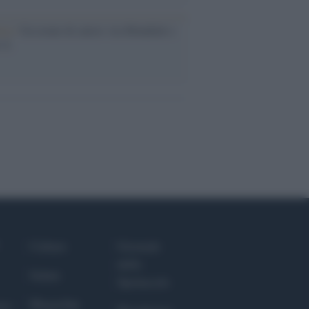
esa /
Un estate di calcio: tra Mondiali e
e A
Culture
Giornale
dello
Salute
Spettacolo
Megachip
nce