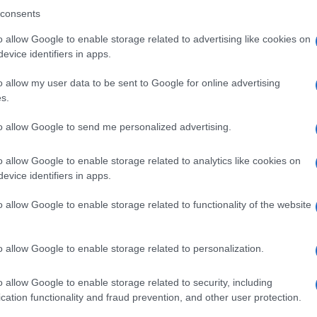
strette di mano”, anche se alcune delle giovani
consents
rovocante”.
o allow Google to enable storage related to advertising like cookies on
 sempre presenti i camerieri e il barman. “In
evice identifiers in apps.
Ulti
 il drink più alcolico era a base di
o allow my user data to be sent to Google for online advertising
ceva? Da buon padrone di casa “stava seduto e
s.
onti falsi, secondo l’accusa, sarebbero stati
to allow Google to send me personalized advertising.
Berlusconi a Mariani come rimborsi spesa, circa
o allow Google to enable storage related to analytics like cookies on
evice identifiers in apps.
e assolti con formula piena: sono veramente
o allow Google to enable storage related to functionality of the website
di questo processo che forse si doveva fermare un po’ prima”.
L'int
vocato Enrico De Martino.
o allow Google to enable storage related to personalization.
Gaza:
solle
o allow Google to enable storage related to security, including
Il Se
cation functionality and fraud prevention, and other user protection.
barch