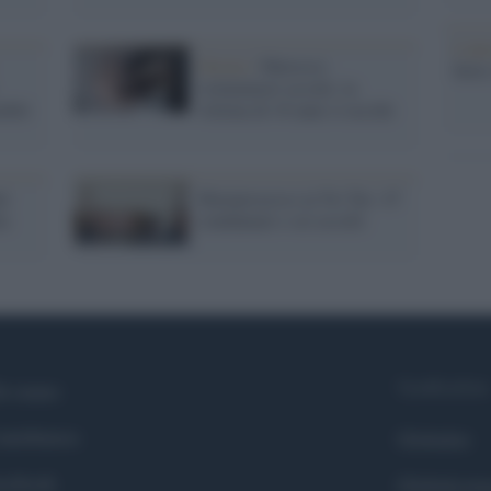
L'att
Orrore /
Marocco:
Seri
violentatori assolti, la
embri
vittima di 16 anni si uccide
ti
Maxiprocesso ai No Tav: 47
ta
condannati e sei assolti
Syndication
i siamo
ntributors
Globalist
cebook
Globalscie