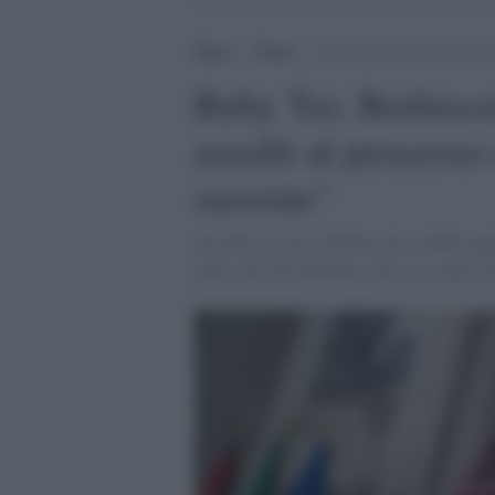
Home
>
Notizie
>
Ruby Ter, Berlusconi e il pi
Ruby Ter, Berluscon
assolti al processo 
sussiste"
Secondo l'accusa, Berlusconi avrebbe pag
nella villa San Martino, dove si svolgeva