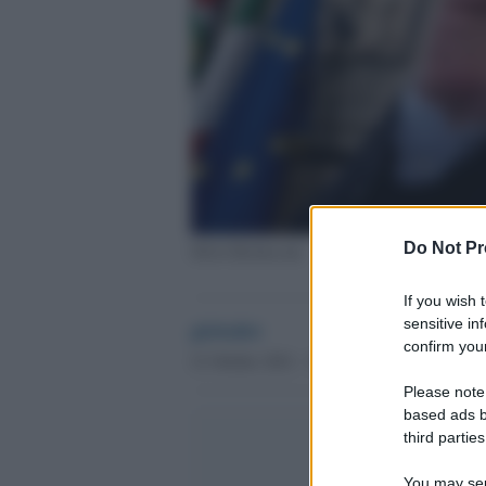
Do Not Pr
Silvio Berlusconi
If you wish 
sensitive in
globalist
confirm your
21 Ottobre 2021 - 19.10
Please note
based ads b
third parties
You may sepa