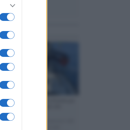
me notizie
ervista /
Marco Croatti e la Flottilla per
 le nostre vele gonfie grazie alla
vazione popolare
natore M5S racconta la sua esperienza sulle
e cariche di aiuti umanitari assalite