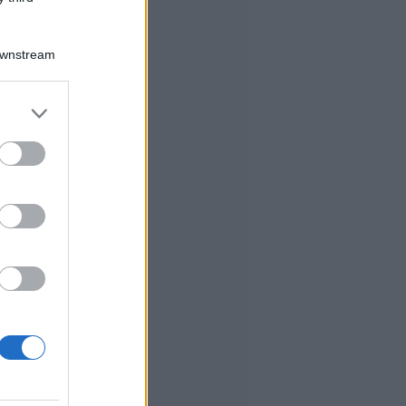
Downstream
er and store
to grant or
ed purposes