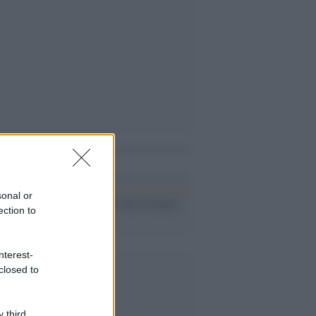
i anche
sonal or
Terrorismo No Tav? Il fatto
ection to
non sussiste
nterest-
closed to
 third