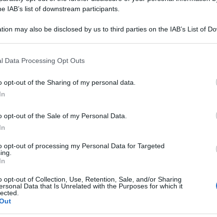
he IAB’s list of downstream participants.
tion may also be disclosed by us to third parties on the IAB’s List of 
 that may further disclose it to other third parties.
 that this website/app uses one or more Google services and may gath
l Data Processing Opt Outs
including but not limited to your visit or usage behaviour. You may click 
 to Google and its third-party tags to use your data for below specifi
o opt-out of the Sharing of my personal data.
ogle consent section.
In
ll’accusa di corruzione in atti giudiziari nel
o opt-out of the Sale of my Personal Data.
se. Assolto anche il pianista Danilo Mariani.
In
bbe pagato Mariani per edulcorare le
to opt-out of processing my Personal Data for Targeted
ing.
illa San Martino, dove si svolgevano le famose
In
o opt-out of Collection, Use, Retention, Sale, and/or Sharing
ersonal Data that Is Unrelated with the Purposes for which it
er falsa testimonianza e aveva raccontato che
lected.
Out
e di male: “on c’erano contatti fisici tra