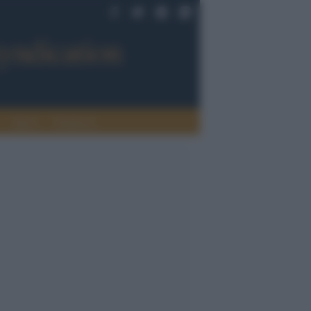
Sport
Tendenze