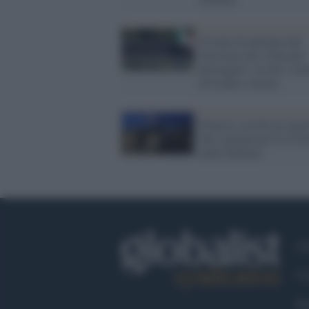
Il reato di apologia del
fascismo non viene più
perseguito: assolti i m
di Lealtà e azione
Francia: assolti gli agen
che scatenarono la rivol
nelle banlieue
Ch
Co
Fa