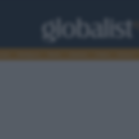
omia
Intelligence
Media
Ambiente
Cultura
Scienza