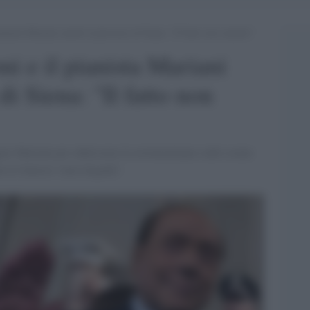
anista Mariani assolti al processo di Siena: “Il fatto non sussiste”
i e il pianista Mariani
di Siena: "Il fatto non
ato Mariani per edulcorare le testimonianze sulle serate
no le famose 'cene eleganti'.