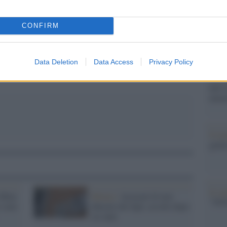
dall'e
pp
tentat
CONFIRM
servil
europ
dei m
Data Deletion
Data Access
Privacy Policy
La sc
dell’
nume
Il me
guida
Il ce
 Mina
Monza /
Accusati di aver
"TITO
 sono
abusato dei figli, assolti dopo
sei anni