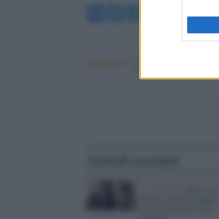
Facebook
Twitter
Telegram
WhatsA
Argomenti:
silvio berlusconi
Articoli correlati
La sentenza /
Fine vita,
Welby e Marco Cappato
stati assolti per il caso
Trentini