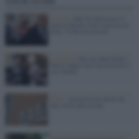
Articoli correlati
Giustizia /
Ruby Ter, Berlusconi e il
pianista Mariani assolti al processo di
Siena: "Il fatto non sussiste"
La sentenza /
Fine vita, Mina Welby e
Marco Cappato sono stati assolti per il
caso Trentini
Monza /
Accusati di aver abusato dei
figli, assolti dopo sei anni
Il reato di apologia del fascismo non