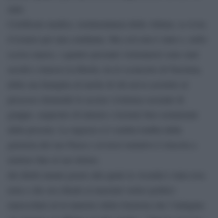
anni.
Certificato medico, testimonianza della vittima: ce n’era
d’avanzo per una condanna. Ma così non è stato e, nello
scorso marzo, i quattro presunti violentatori sono stati
assolti e rimessi in libertà, tra lo sconcerto di Nassima,
della sua famiglia ed anche di chi aveva assistito al
processo ritenendo le accuse (violenza sessuale di
gruppo, sequestro di minore e lesioni) ben sostanziate
dalla procura. La ragazza si è sentita tradita dalla
giustizia del suo Paese e al terzo tentativo è riuscita a
mettere fine al suo dolore.
dei diritti umani grazie alla quale la vicenda è stata resa
nota e che ora chiede ai massimi vertici politici
marocchini ed al ministro della Giustizia che l’indagine