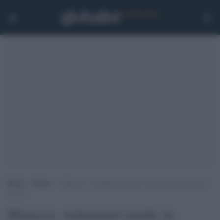
Home
>
Esteri
>
Marocco: violentatori assolti, la vittima di 16 anni si
uccide
Marocco: violentatori assolti, la