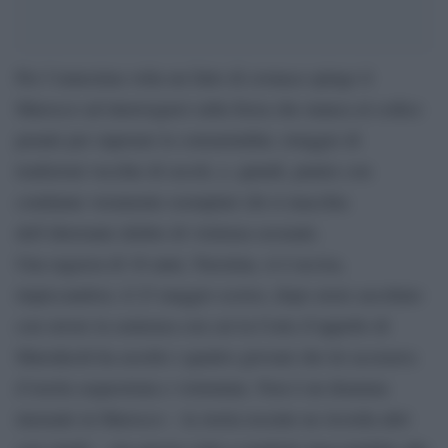
Per l’ennesima volta un fatto di cronaca spinge il
Marocco ad interrogarsi sulla forza che manca al codice
penale per superare le consuetudini, retaggio di
tradizioni vecchie di secoli, e, quindi, punire con
condanne veramente esemplari chi si macchia
dell’aberrante delitto di violenza sessuale.
Una ragazza di 16 anni, Nassima, si è uccisa,
impiccandosi, il 23 maggio scorso, dopo avere ascoltato
con orrore la sentenza con cui la Corte d’appello di
Marrakesh ha assolto i quattro giovani che lei accusava
d’averla sequestrata e violentata. Non è un dramma
inusuale in Marocco – la storia recente ne ricorda altri