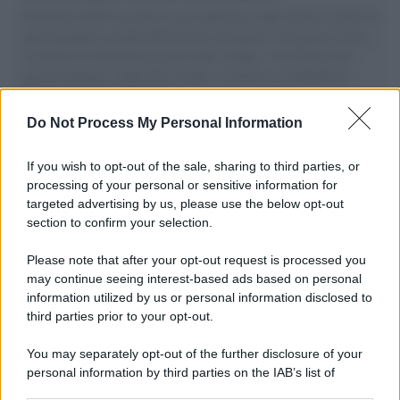
Il Senatore M5S racconta la sua esperienza sulle barche cariche di
aiuti umanitari assalite dall'esercito israeliano. Una guerra atroce,
il tentativo di disumanizzazione delle vittime, il servilismo del
governo italiano e degli altri europei, il ritorno al colonialismo.
L'importanza dei movimenti.
Do Not Process My Personal Information
Tel Aviv /
La “vittoria totale” di Israele significa una guerra
senza fine
If you wish to opt-out of the sale, sharing to third parties, or
processing of your personal or sensitive information for
targeted advertising by us, please use the below opt-out
section to confirm your selection.
Vangelo /
La vita si intreccia con le paure come il giorno
succede alla notte
Please note that after your opt-out request is processed you
may continue seeing interest-based ads based on personal
information utilized by us or personal information disclosed to
third parties prior to your opt-out.
La scoperta /
Oplontis, le vittime dell’eruzione del Vesuvio
You may separately opt-out of the further disclosure of your
furono più numerose del previsto
personal information by third parties on the IAB’s list of
downstream participants.