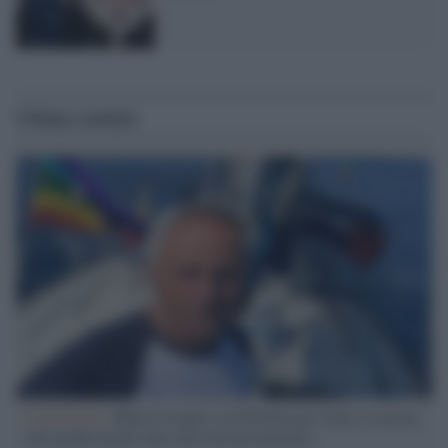
Ultime notizie
L'intervista /
Marco Croatti e la Flottilla per Gaza: le nostre
vele gonfie grazie alla sollevazione popolare