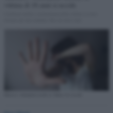
vittima di 16 anni si uccide
Certificato medico, testimonianza della vittima: ce n'era
d'avanzo per una condanna. Ma così non è stato
Marocco: violentatori assolti, la vittima 16 si uccide
Diego Minuti