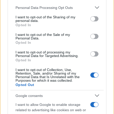
Personal Data Processing Opt Outs
This information may also be disclosed by us to third parties
Il medagliere /
Europei di nuoto: Pellecani guida una super
on the IAB’s List of Downstream Participants that may further
I want to opt-out of the Sharing of my
Italia
disclose it to other third parties.
personal data.
Opted In
Please note that this website/app uses one or more Google
services and may gather and store information including but
I want to opt-out of the Sale of my
Personal Data.
not limited to your visit or usage behaviour. You may click to
Opted In
grant or deny consent to Google and its third-party tags to
use your data for below specified purposes in below Google
I want to opt-out of processing my
consent section.
Personal Data for Targeted Advertising.
Opted In
I want to opt-out of Collection, Use,
Retention, Sale, and/or Sharing of my
Personal Data that Is Unrelated with the
Purposes for which it was collected.
Opted Out
Syndication
Culture
Google consents
Salute
Globalist
I want to allow Google to enable storage
related to advertising like cookies on web or