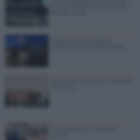
viene più perseguito: assolti i membri
di Lealtà e azione
Francia: assolti gli agenti che
scatenarono la rivolta nelle banlieue
Maxiprocesso ai No Tav: 47 condannati
e sei assolti
Terrorismo No Tav? Il fatto non
sussiste