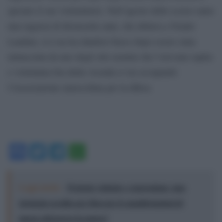
sposare il suo violentatore. Nell’agosto dello scorso anno
una ragazza di diciassette anni, che abitava a Nzalet
Laadam, si è uccisa dandosi fuoco dopo essere stata
minacciata da uno degli otto uomini che l’avevano rapita
e violentata.Ora della vicenda si sta occupando
l’Associazione marocchina per la difesa
Facebook
Twitter
Telegram
WhatsApp
Leggi anche:
Proteste violente e repressione: una
strategia occulta per bloccare le manifestazioni di
massa attraverso la paura?