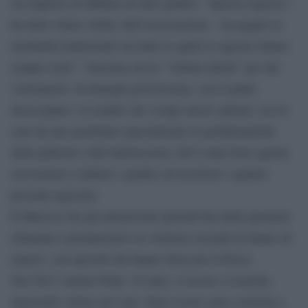
sia riaperta ed affidata ad altri giudici. ”Questa ragazza –
ha detto Omar Arbid, dell’Associazione – ha pagato le
mentalità tradizionali secondo le quali le ragazze hanno
sempre torto”. Nassima era la ”vittima ideale” per dei
violentatori: di famiglia poverissima, con il padre
disoccupato e la madre che svolge lavori saltuari, era in
cura da uno psichiatra specializzato in problematiche
della pubertà e dell’adolescenza. Ed è stata forse questa
circostanza a indurre i giudici ad assolvere i quattro
presunti aguzzini.
Il Marocco ha già attraversato periodi bui della giustizia
chiamata a pronunciarsi su violenza sessuali in danno di
minori, con episodi che hanno shoccato il Paese.
Nel 2012 Amina Filali, 16 anni, si uccise a Larache,
ingerendo veleno per topi, dopo essere stata costretta a