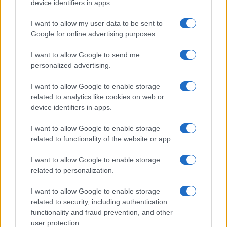
Megachip
Globalscience
device identifiers in apps.
GiULia
Globalsport
I want to allow my user data to be sent to
Google for online advertising purposes.
Prima Pagina
I want to allow Google to send me
personalized advertising.
Giornale dello
Chi siamo
I want to allow Google to enable storage
Spettacolo
related to analytics like cookies on web or
Contributors
device identifiers in apps.
Wondernet
Facebook
I want to allow Google to enable storage
Giuliana Sgrena
related to functionality of the website or app.
Twitter
I want to allow Google to enable storage
Google News
related to personalization.
Mastodon
I want to allow Google to enable storage
related to security, including authentication
Cookie Policy
functionality and fraud prevention, and other
user protection.