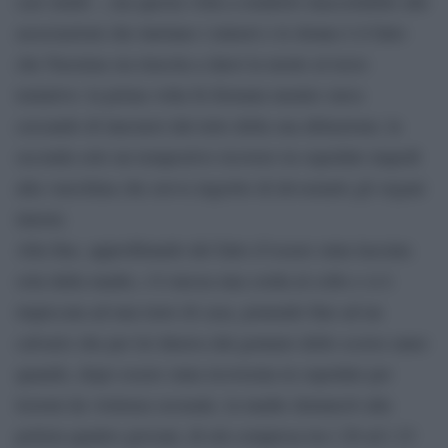
casi simili -, ma questa volta a renderlo inaccettabile alle
associazioni che tutelano i minori e le donne è il fatto
che Nassima sia riuscita a darsi la morte al terzo
tentativo: la prima volta fu fermata mentre stava
cercando di lanciarsi dal tetto della sua abitazione; la
seconda solo un tempestivo ricovero in ospedale impedì
alla varechina che aveva ingerito di devastarle gli organi
interni.
Alla fine, approfittando del fatto d’essere stata lasciata
sola dalla madre, s’è messa una corda al collo e si è
impiccata ad una trave di casa, ponendo fine ad un
calvario che per lei durava dal gennaio dello scorso anno
quando, dopo essere stata ricoverata in ospedale per
lesioni da violenza sessuale, la madre denunciò alla
polizia quattro giovani, di età compresa tra i 20 ed i 23