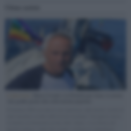
Ultime notizie
L'intervista /
Marco Croatti e la Flottilla per Gaza: le nostre
vele gonfie grazie alla sollevazione popolare
Il Senatore M5S racconta la sua esperienza sulle barche cariche di
aiuti umanitari assalite dall'esercito israeliano. Una guerra atroce,
il tentativo di disumanizzazione delle vittime, il servilismo del
governo italiano e degli altri europei, il ritorno al colonialismo.