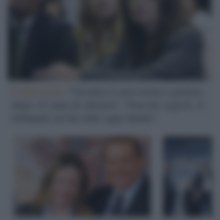
L'intervista /
Veronica Lario torna a parlare
dopo 15 anni di silenzio: "Non ho segreti, il
tribunale mi ha tolto ogni diritto"