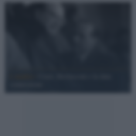
L'analisi /
Craxi, Berlusconi e la data
connessione