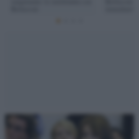
sanguinante: le similitudini con
Berlusconi "c
Berlusconi
immediato"