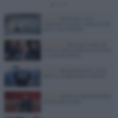
Ritratto /
Berlusconi: le crisi
esaltavano il suo genio e della crisi del
paese è stato l'emblema
Forza Italia /
Berlusconi, l'uomo che
sfruttò la 'paura comunista' ma non fece
la rivoluzione liberale
La nota /
Muore Berlusconi e con lui
muore la cosiddetta destra moderata
Ritratto /
Berlusconi, dal grande Milan
al Monza dei miracoli