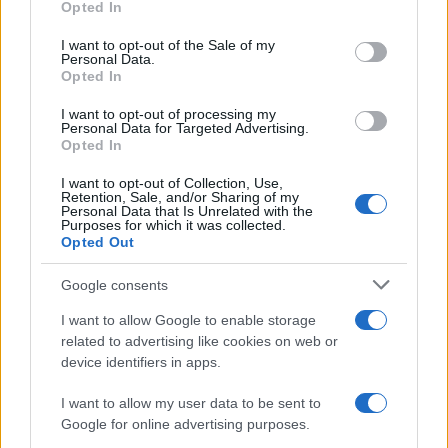
Opted In
Please note that this website/app uses one or more Google
services and may gather and store information including but
I want to opt-out of the Sale of my
Personal Data.
not limited to your visit or usage behaviour. You may click to
Opted In
grant or deny consent to Google and its third-party tags to
use your data for below specified purposes in below Google
I want to opt-out of processing my
consent section.
Personal Data for Targeted Advertising.
Opted In
I want to opt-out of Collection, Use,
Retention, Sale, and/or Sharing of my
Personal Data that Is Unrelated with the
Purposes for which it was collected.
Opted Out
Syndication
Culture
Google consents
Salute
Globalist
I want to allow Google to enable storage
related to advertising like cookies on web or
Megachip
Globalscience
device identifiers in apps.
GiULia
Globalsport
I want to allow my user data to be sent to
Google for online advertising purposes.
Prima Pagina