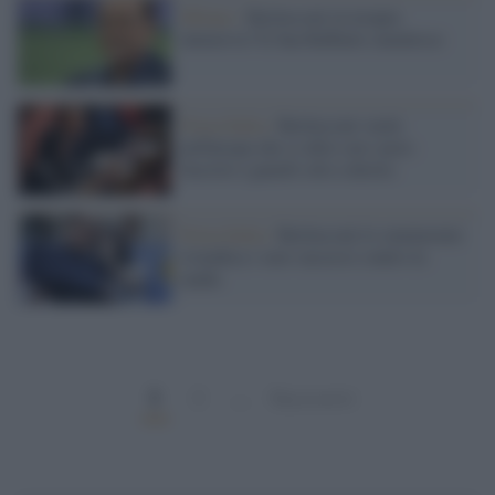
Milano /
Berlusconi in terapia
intensiva? Il San Raffaele smentisce
Forza Italia /
Berlusconi vuole
un'Europa che si allei con i post-
fascisti e guardi solo a destra
Forza Italia /
Berlusconi lo smemorato
rivendica i suoi successi contro la
mafia
1
2
…
Successivi