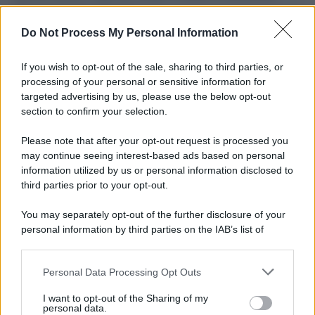
L'importanza dei movimenti.
Do Not Process My Personal Information
Perché i centri di intrattenimento per famiglie investono in
attrazioni ad alta tecnologia
If you wish to opt-out of the sale, sharing to third parties, or
processing of your personal or sensitive information for
targeted advertising by us, please use the below opt-out
section to confirm your selection.
Il conflitto /
La mafia russa e l'arma del caos
Please note that after your opt-out request is processed you
may continue seeing interest-based ads based on personal
information utilized by us or personal information disclosed to
third parties prior to your opt-out.
Tel Aviv /
Netanyahu si smarca da Trump: "Israele farà tutto
You may separately opt-out of the further disclosure of your
quello che è necessario per la sua sicurezza"
personal information by third parties on the IAB’s list of
downstream participants.
Personal Data Processing Opt Outs
This information may also be disclosed by us to third parties
La riflessione /
Pace, disarmo e Ucraina: il centrosinistra
on the IAB’s List of Downstream Participants that may further
non trasformi il riarmo europeo in una battaglia interna per
I want to opt-out of the Sharing of my
disclose it to other third parties.
personal data.
le primarie