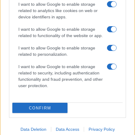
Giornale dello
Chi siamo
I want to allow Google to enable storage
Spettacolo
related to analytics like cookies on web or
Contributors
device identifiers in apps.
Wondernet
Facebook
I want to allow Google to enable storage
Giuliana Sgrena
related to functionality of the website or app.
Twitter
I want to allow Google to enable storage
Google News
related to personalization.
Mastodon
I want to allow Google to enable storage
related to security, including authentication
Cookie Policy
functionality and fraud prevention, and other
user protection.
Preferenze Privacy
CONFIRM
©2021 Globalist.it • All right reserved.
Data Deletion
Data Access
Privacy Policy
Syndication