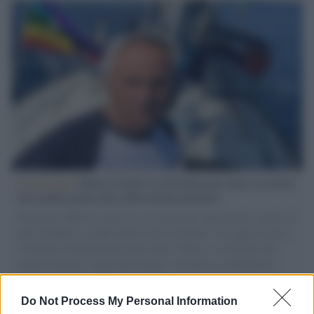
L'intervista /
Marco Croatti e la Flottilla per Gaza: le nostre
vele gonfie grazie alla sollevazione popolare
Il Senatore M5S racconta la sua esperienza sulle barche cariche di
aiuti umanitari assalite dall'esercito israeliano. Una guerra atroce,
il tentativo di disumanizzazione delle vittime, il servilismo del
governo italiano e degli altri europei, il ritorno al colonialismo.
L'importanza dei movimenti.
Do Not Process My Personal Information