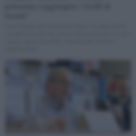
potremmo raggiungere i livelli di
Israele"
Il microbiologo dell’Università di Padova: "La sfida, tuttavia,
sarà quella di restare tali; è nostro interesse che tutti ricevano i
vaccini, e questo è possibile o liberalizzando i brevetti o
pagandoli di più"