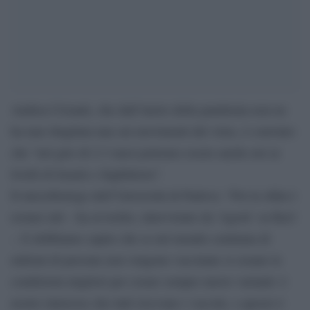
Andrea Crisanti, che dall’inizio della pandemia non ne
ha mai sbagliata una sui movimenti del virus, è convinto
che “nel giro di 2-3 mesi potremo essere anche noi ai
livelli di Israele e Inghilterra”.
Il microbiologo dell’Università di Padova: “Poi la sfida è
restare tali – ha avvertito, intervistato da ‘Agorà’ su Rai3
-. E dobbiamo capire che se nel mondo centinaia di
milioni di persone non vengono vaccinate si creano le
condizioni migliori per creare sempre nuove varianti: è
nostro interesse che tutti ricevano i vaccini, e questo è