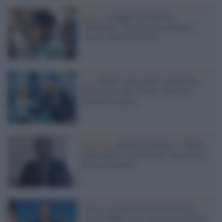
Parigi /
L'appello di Macron:
"Eliminare i brevetti per produrre i
vaccini anche in Africa"
Ue /
Michel cauto sulla sospensione
dei brevetti anti-Covid: "Non è la
bacchetta magica"
Pandemia /
Burioni polemico: "Biden
vuole abolire i brevetti dei vaccini ma
ne vieta l'export"
Con la sospensione dei brevetti dei
vaccini Biden avvia una nuova politica