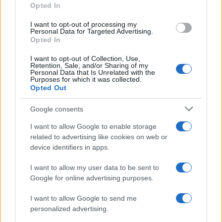
Opted In
grant or deny consent to Google and its third-party tags to
use your data for below specified purposes in below Google
I want to opt-out of processing my
consent section.
Personal Data for Targeted Advertising.
Opted In
I want to opt-out of Collection, Use,
Retention, Sale, and/or Sharing of my
Personal Data that Is Unrelated with the
Purposes for which it was collected.
Opted Out
Syndication
Culture
Google consents
Salute
Globalist
I want to allow Google to enable storage
related to advertising like cookies on web or
Megachip
Globalscience
device identifiers in apps.
GiULia
Globalsport
I want to allow my user data to be sent to
Google for online advertising purposes.
Prima Pagina
I want to allow Google to send me
personalized advertising.