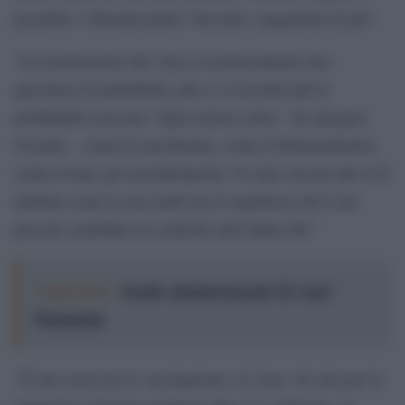
possibile o liberalizzando i brevetti o pagandoli di più”.
“La trasmissione del virus è esclusivamente una
questione di probabilità, più ci si incontra più le
probabilità crescono. Ogni azione conta – ha spiegato
Crisanti – conta la mascherina, conta il distanziamento,
conta evitare gli assembramento. Il virus circola alle 8 di
mattina come la sera tardi ma il coprifuoco dà il suo
piccolo contributo al controllo dell’indice Rt”.
Leggi anche:
Israele, elezioni truccate? Il "caso"
Polymarket
“È una corsa tra le vaccinazioni e il virus. Se solo per le