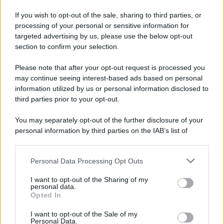
Il caso /
Trump ha quasi esaurito l'arsenale Usa, ma il
tycoon smentisce
If you wish to opt-out of the sale, sharing to third parties, or
processing of your personal or sensitive information for
targeted advertising by us, please use the below opt-out
section to confirm your selection.
Chiesa /
Papa Leone XIV denuncia le violenze in Ucraina e
Russia e chiede il rispetto del diritto umanitario e della
Please note that after your opt-out request is processed you
diplomazia
may continue seeing interest-based ads based on personal
information utilized by us or personal information disclosed to
third parties prior to your opt-out.
Il centenario /
A L'Aquila arriva la mostra "Tito, 100 anni
You may separately opt-out of the further disclosure of your
attraverso la forma"
personal information by third parties on the IAB’s list of
downstream participants.
Personal Data Processing Opt Outs
This information may also be disclosed by us to third parties
Il medagliere /
Europei di nuoto: Pellecani guida una super
on the IAB’s List of Downstream Participants that may further
I want to opt-out of the Sharing of my
Italia
disclose it to other third parties.
personal data.
Opted In
Please note that this website/app uses one or more Google
services and may gather and store information including but
I want to opt-out of the Sale of my
Personal Data.
not limited to your visit or usage behaviour. You may click to