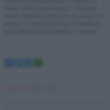
riaperture si fossero aspettate altre 2-3 settimane, la
dinamica sarebbe stata più favorevole”, ha concluso.
“Israele e Inghilterra insegnano che con il vaccino se ne
può uscire . Si è deciso di far correre rischi inutili alle
persone fragili solo per non aspettare 2-3 settimane”.
Facebook
Twitter
Telegram
WhatsApp
Argomenti:
covid-19
israele