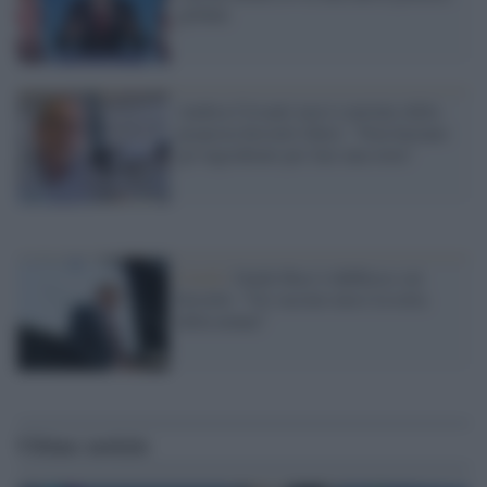
globale
Andrea Crisanti non è convinto della
proposta brevetti liberi: "Non bastano
gli ingredienti per fare una torta"
Covid /
Guido Rasi è dubbioso sui
brevetti: “Un vaccino non è la torta
della nonna”
Ultime notizie