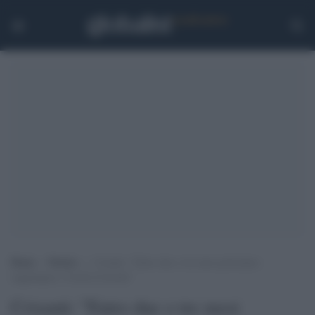
Home
>
Notizie
>
Crisanti: “Entro due o tre mesi potremmo
raggiungere i livelli di Israele”
Crisanti: "Entro due o tre mesi