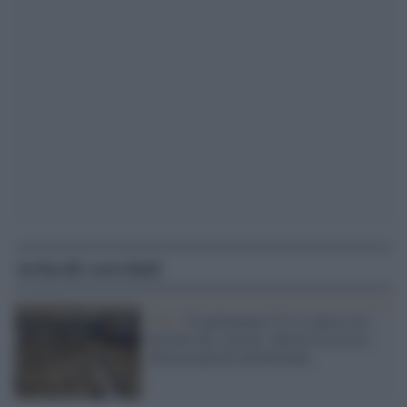
Articoli correlati
Voto /
Il parlamento Ue si spacca sui
brevetti dei vaccini: chiesta la revoca
della proprietà intellettuale