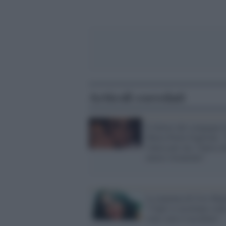
Articoli correlati
Il dolore del compagno 
Maria Paola Gaglione: 
l'unica per me, l'unica 
amava veramente"
La mamma di Ciro Migl
"I figli si accettano com
sono, non si uccidono"