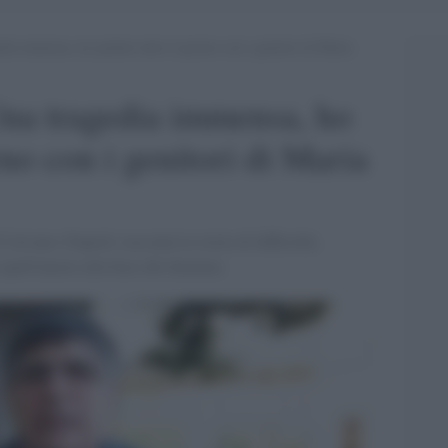
dia immensa, ho parlato tutto il giorno con i genitori di Maria
Una tragedia immensa, ho
orno con i genitori di Maria
Caivano (Napoli) racconta la storia di difficoltà,
e quell'amore alla base del dramma