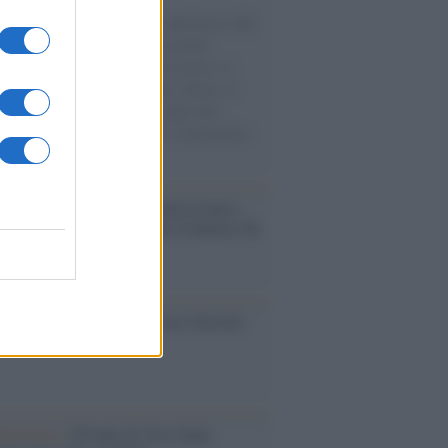
natore M5S racconta la sua esperienza sulle
e cariche di aiuti umanitari assalite
sercito israeliano. Una guerra atroce, il
ivo di disumanizzazione delle vittime, il
ismo del governo italiano e degli altri
ei, il ritorno al colonialismo. L'importanza
ovimenti.
nto /
La Sila diventa un palcoscenico
rale: nasce “A Farla Amare Comincia Tu
ra Sila”
cordo /
Le radici di Francesco Guccini
iversario /
90 anni di Yves Saint