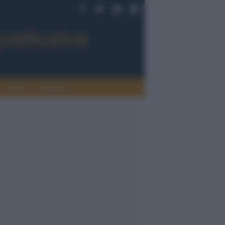
Sport
Tendenze