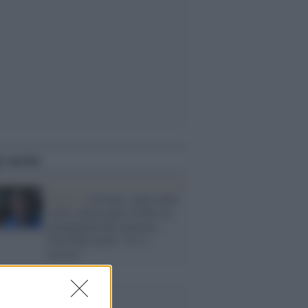
i anche
Napoli /
Caivano, spari nella
notte (nonostante il blitz di
propaganda del governo),
Don Patriciello: "E' il
terrore"