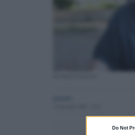
don Maurizio Patriciello
globalist
13 Settembre 2020 - 15.24
Do Not Pr