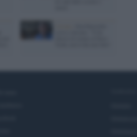
lei cade dallo scooter e
muore
Caivano /
Don Patriciello
i
scrive a Saviano: "Ti ho
n aver
chiesto di tornare al Parco
erra
Verde, non lo hai mai fatto"
Syndication
i siamo
ntributors
Globalist
cebook
Globalscie
itter
Globalsport