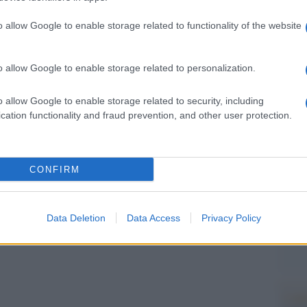
 permettersi una schiera di avvocati. Una
Il Se
o allow Google to enable storage related to functionality of the website
si è trovata catapultata in questa situazione più
barch
dall'e
ra di dubbio, i genitori non erano preparati a
tentat
o allow Google to enable storage related to personalization.
piano stavano abituandosi all’idea. Quello che
servil
europ
a figlia se ne fosse andata via così,
o allow Google to enable storage related to security, including
dei m
ebbero solo voluto creare un futuro per lei”.
cation functionality and fraud prevention, and other user protection.
L'eve
ello, che spiega il contesto. Ma non vuole certo
natu
– Ope
CONFIRM
Il ri
Data Deletion
Data Access
Privacy Policy
pp
L'ann