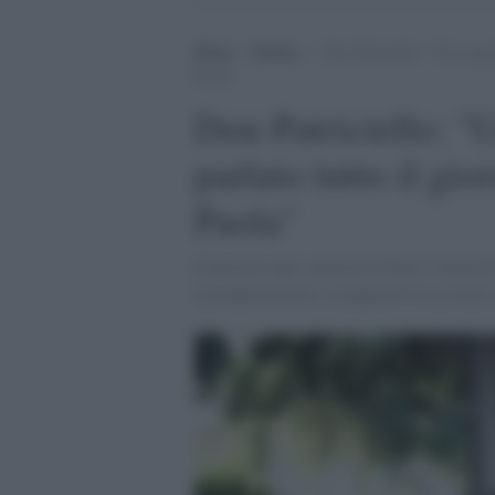
Home
>
Notizie
>
Don Patriciello: “Una trage
Paola”
Don Patriciello: "
parlato tutto il gi
Paola"
Il parroco anti-camorra al Parco Verde di 
incomprensionie e incapacità di accettar