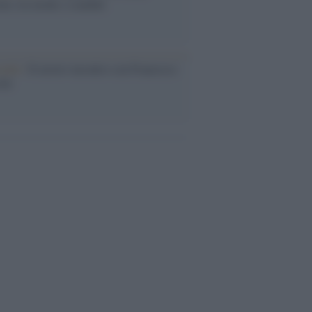
nt, tra moda e scandali
cordo /
Il nostro incontro con Francesco
ini