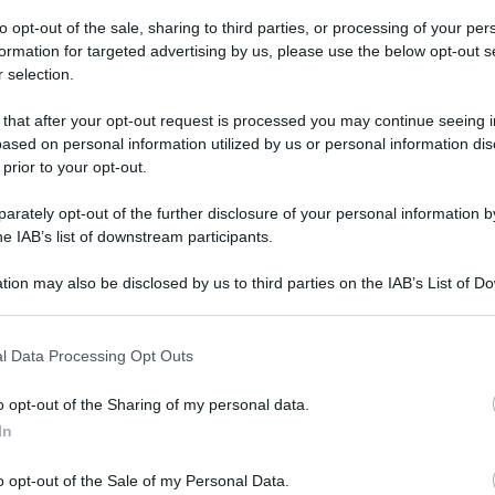
to opt-out of the sale, sharing to third parties, or processing of your per
formation for targeted advertising by us, please use the below opt-out s
 selection.
 that after your opt-out request is processed you may continue seeing i
ased on personal information utilized by us or personal information dis
 prior to your opt-out.
rately opt-out of the further disclosure of your personal information by
he IAB’s list of downstream participants.
nel fronte della lotta alle illegalità della
tion may also be disclosed by us to third parties on the IAB’s List of 
 that may further disclose it to other third parties.
 vicino alla sua comunità.
 that this website/app uses one or more Google services and may gath
l Data Processing Opt Outs
tutta la mattina a parlare con Pina e Franco, i
including but not limited to your visit or usage behaviour. You may click 
 to Google and its third-party tags to use your data for below specifi
utti. Sono in un mare di lacrime”.
o opt-out of the Sharing of my personal data.
ogle consent section.
In
apoletano, don Maurizio Patriciello, parroco al
o opt-out of the Sale of my Personal Data.
dove vive la famiglia Gaglione che ha perso la