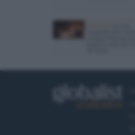
Strasburgo /
La Corte
europea dei diritti uman
condanna l'Italia per no
protetto la gente della T
dei Fuochi
Ch
Co
Fa
Tw