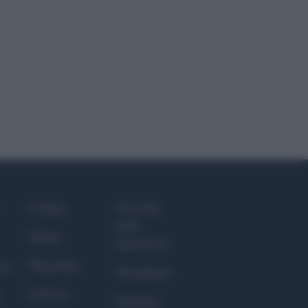
Culture
Giornale
dello
Salute
Spettacolo
Megachip
nce
Wondernet
GiULia
Giuliana