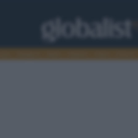
omia
Intelligence
Media
Ambiente
Cultura
Scienza