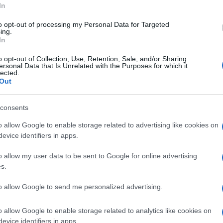
In
vvenuto venerdì scorso, mentre il fratello è in
to opt-out of processing my Personal Data for Targeted
rintenzionale, per la morte della giovane.
ing.
In
ne a luglio scorso – sottolinea don Patriciello
o opt-out of Collection, Use, Retention, Sale, and/or Sharing
suo compagno – Appena ha compiuto i 18 anni è
ersonal Data that Is Unrelated with the Purposes for which it
lected.
 corretto dire, come riportato dalla stampa, che è
Ulti
Out
ha scelto di chiamarsi Ciro. Non avendo un
consents
r fronte alle spese di una casa. La verità è che
 in volta venivano ospitati da qualche parente di
o allow Google to enable storage related to advertising like cookies on
evice identifiers in apps.
naturalmente non faceva piacere ai genitori di
‘piccola’ della casa”.
o allow my user data to be sent to Google for online advertising
s.
e “faceva terribilmente soffrire Pina e Franco
to allow Google to send me personalized advertising.
 loro, hanno tentato in tutti i modi di far capire
L'int
Gaza:
o allow Google to enable storage related to analytics like cookies on
 la scuola di estetista. I Gaglione sono una
solle
evice identifiers in apps.