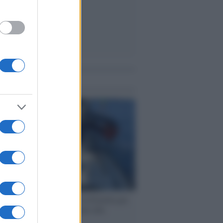
me notizie
ervista /
Marco Croatti e la Flottilla per
 le nostre vele gonfie grazie alla
vazione popolare