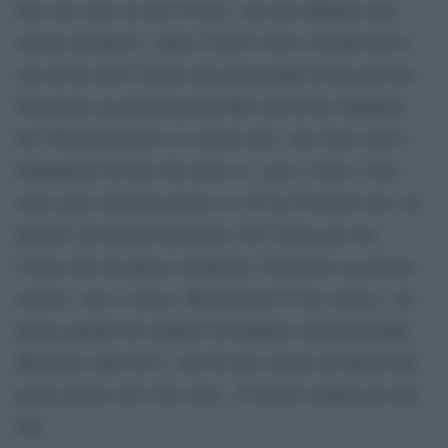
mia vita come tu avevi la tua.. ma non abbiamo mai
smesso di amarci.. dopo 3 anni ti stavo vivendo ma la
vita mi ha tolto l’amore mio più grande la mia piccola.
Non posso accettarlo perché Dio non mi ha chiamato
me? Perché proprio a te amore mio.. non riesco più a
immaginare la mia vita senza te.. non ci riesco. Non
riesco più a dormire penso a te 24 su 24 amore mio, mi
manchi, mi manchi tantissimo. Eri l’unica per me,
l’unica che mi amava veramente. Non posso accettarlo
ancora.. non ci riesco. Mi mancano le tue carezze.. mi
manca quanto mi svegliavi la mattina a darmi fastidio.
Mi manca tutto di te., non ho mai smesso di amarti dal
primo giorno che ti ho vista.., Ti amerò sempre piccola
mia