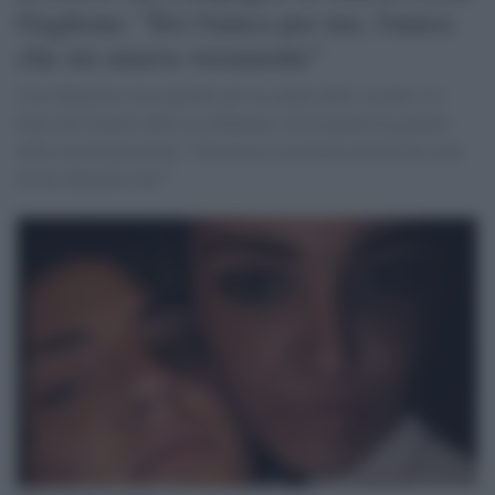
Gaglione: "Eri l'unica per me, l'unica
che mi amava veramente"
Ciro Migliore è in ospedale per la caduta dallo scooter e le
botte del fratello della sua fidanzata. Su Istagram ha parlato
della sua disperazione, "Non posso accettarlo perché Dio non
mi ha chiamato me?"