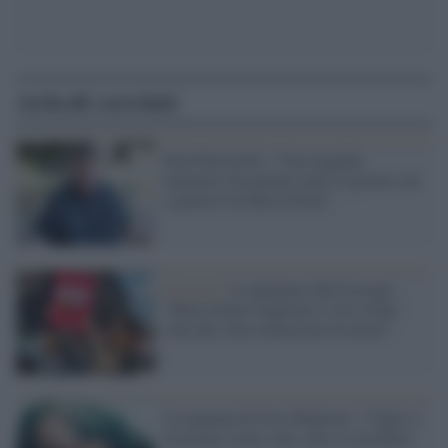
Articoli correlati
Don Patriciello: "Una tragedia
immensa, ho parlato tutto il giorno con
i genitori di Maria Paola"
Caivano /
La denuncia dell'Arcigay:
"Maria Paola Gaglione e Ciro erano
stati più volte minacciati di morte"
La mamma di Ciro Migliore: "I figli si
accettano come sono, non si uccidono"