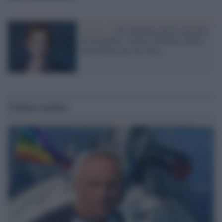
Lgbtqi+ /
J.K. Rowling ancora accusata
di transfobia: l'autrice di Harry Potter
nella bufera per un tweet
Ultime notizie