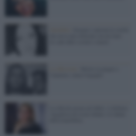
Omofobia /
Insegue e sperona la sorella
che aveva una relazione con un trans:
lei cade dallo scooter e muore
La riflessione /
Morire in giugno a
Camaiore, senza l'orgoglio
La ridicola accusa ad Adele: si dichiara
'orgogliosa di essere donna' e le danno
della transfobica