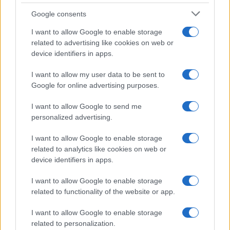
Syndication
Culture
Google consents
Salute
Globalist
I want to allow Google to enable storage
related to advertising like cookies on web or
Megachip
Globalscience
device identifiers in apps.
GiULia
Globalsport
I want to allow my user data to be sent to
Google for online advertising purposes.
Prima Pagina
I want to allow Google to send me
personalized advertising.
Giornale dello
Chi siamo
I want to allow Google to enable storage
Spettacolo
related to analytics like cookies on web or
Contributors
device identifiers in apps.
Wondernet
Facebook
I want to allow Google to enable storage
Giuliana Sgrena
related to functionality of the website or app.
Twitter
I want to allow Google to enable storage
Google News
related to personalization.