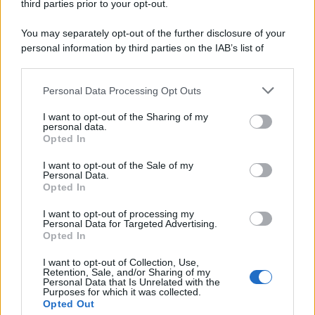
third parties prior to your opt-out.
Il medagliere /
Europei di nuoto: Pellecani guida una super
You may separately opt-out of the further disclosure of your
Italia
personal information by third parties on the IAB’s list of
downstream participants.
Personal Data Processing Opt Outs
This information may also be disclosed by us to third parties
Il centenario /
A L'Aquila arriva la mostra "TITO, 100 anni
on the IAB’s List of Downstream Participants that may further
I want to opt-out of the Sharing of my
attraverso la forma"
disclose it to other third parties.
personal data.
Opted In
Please note that this website/app uses one or more Google
services and may gather and store information including but
I want to opt-out of the Sale of my
Personal Data.
not limited to your visit or usage behaviour. You may click to
Opted In
grant or deny consent to Google and its third-party tags to
use your data for below specified purposes in below Google
I want to opt-out of processing my
consent section.
Personal Data for Targeted Advertising.
Opted In
I want to opt-out of Collection, Use,
Retention, Sale, and/or Sharing of my
Personal Data that Is Unrelated with the
Purposes for which it was collected.
Opted Out