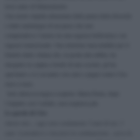
terzo anno di fidanzamento.
Una morte stupida alimentata dalla paura della diversità
e dalle malelingue di un paese che non
comprendeva l’amore tra una ragazza bellissima e un
ragazzo transessuale. Una relazione inaccettabile per il
fratello della vittima che, in preda alla rabbia, ha
inseguito la coppia a bordo di uno scooter, gli ha
speronati e si è accanito con calci e pugni contro Ciro
steso a terra.
Solo allora la tragica scoperta: Maria Paola, dopo
l’impatto con l’asfalto, non respirava più.
Le parole di Ciro
Amore mio.., oggi sono esattamente 3 anni di noi, 3
anni. A prenderci e lasciarsi in continuazione.. avevo la