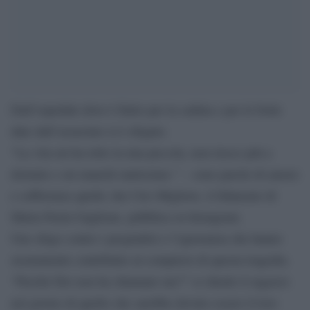
Dall’ospedale dove è finito per la caduta e per le botte
date dall’assassino si è sfogato.
“La vita mi ha tolto la mia piccola, non riesco più a
dormire e mi manchi tantissimo ” – sono parole di amore
e sofferenza quelle che Ciro Migliore, il fidanzato di
Maria Paola Gaglione, pubblica su Instagram.
Uno sfogo contro i pregiudizi e l’ignoranza che hanno
sicuramente contribuito al compiersi di questa tragedia.
“Perché Dio non ha chiamato me?” si chiede il ragazzo
nel giorno di quello che sarebbe dovuto essere il loro