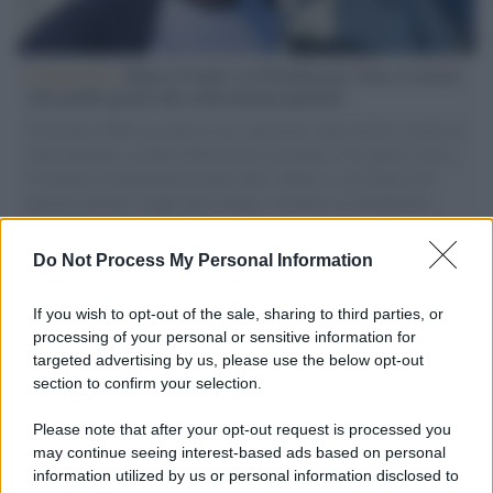
L'intervista /
Marco Croatti e la Flottilla per Gaza: le nostre
vele gonfie grazie alla sollevazione popolare
Il Senatore M5S racconta la sua esperienza sulle barche cariche di
aiuti umanitari assalite dall'esercito israeliano. Una guerra atroce,
il tentativo di disumanizzazione delle vittime, il servilismo del
governo italiano e degli altri europei, il ritorno al colonialismo.
L'importanza dei movimenti.
Do Not Process My Personal Information
Vangelo /
La vita si intreccia con le paure come il giorno
succede alla notte
If you wish to opt-out of the sale, sharing to third parties, or
processing of your personal or sensitive information for
targeted advertising by us, please use the below opt-out
section to confirm your selection.
La scoperta /
Oplontis, le vittime dell’eruzione del Vesuvio
furono più numerose del previsto
Please note that after your opt-out request is processed you
may continue seeing interest-based ads based on personal
information utilized by us or personal information disclosed to