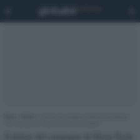
Home
>
Notizie
>
Il dolore del compagno di Maria Paola Gaglione:
“Eri l’unica per me, l’unica che mi amava veramente”
Il dolore del compagno di Maria Paola