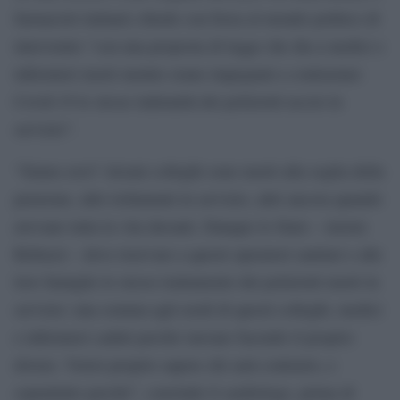
farmacisti italiani) chiede con forza al mondo politico di
intervenire “con una proposta di legge che dia a medici e
infermieri morti mentre erano impegnati a contrastare
Covid-19 le stesse indennità dei poliziotti uccisi in
servizio”.
“Siamo eroi? Alcuni colleghi sono morti alla soglia della
pensione, altri richiamati in servizio, altri ancora quando
avevano tutta la vita davanti. Dunque lo Stato – insiste
Rebuzzi – deve riservare a questi operatori sanitari e alle
loro famiglie lo stesso trattamento dei poliziotti morti in
servizio: una somma agli eredi di questi colleghi, medici
e infermieri caduti perché stavano facendo il proprio
dovere. Vorrei proprio sapere chi sarà contrario, e
soprattutto perché”, conclude il cardiologo, prima di