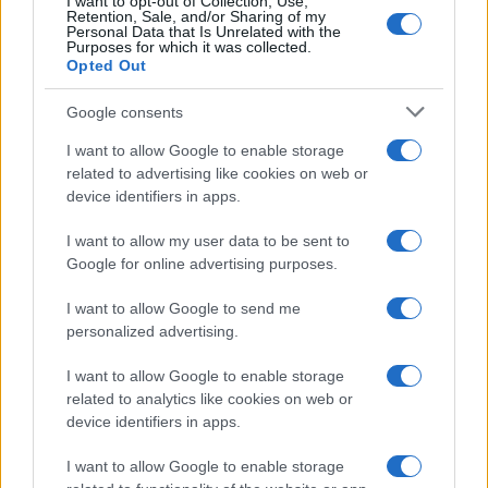
I want to opt-out of Collection, Use,
Retention, Sale, and/or Sharing of my
Personal Data that Is Unrelated with the
Purposes for which it was collected.
Opted Out
Syndication
Culture
Google consents
Salute
Globalist
I want to allow Google to enable storage
related to advertising like cookies on web or
Megachip
Globalscience
device identifiers in apps.
GiULia
Globalsport
I want to allow my user data to be sent to
Google for online advertising purposes.
Prima Pagina
I want to allow Google to send me
personalized advertising.
Giornale dello
Chi siamo
I want to allow Google to enable storage
Spettacolo
related to analytics like cookies on web or
Contributors
device identifiers in apps.
Wondernet
Facebook
I want to allow Google to enable storage
Giuliana Sgrena