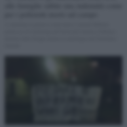
alle famiglie subito una indennità come
per i poliziotti morti sul campo
A sollecitare la politica a intervenire è Antonio Rebuzzi,
professore di Cardiologia all'Università Cattolica di Roma e
direttore della Terapia intensiva cardiologica del Policlinico
Gemelli