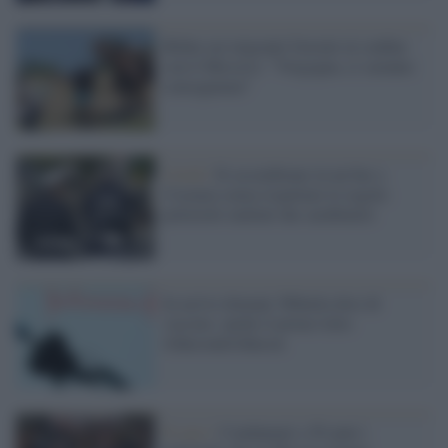
Biden sui migranti frustati al confine
con il Messico: "Vergogna, ci saranno
conseguenze"
Covid /
Si assembrano in un bar a
Cosenza senza rispettare le regole:
poliziotti multati dai carabinieri
In arrivo domani 360mila dosi di
vaccino: anche il primo lotto
Johnson&Johnson
Il caso /
Condannati a 50 anni i