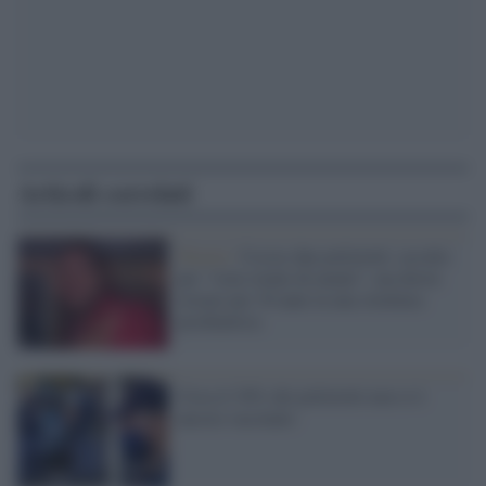
Articoli correlati
Trieste /
Uccise due poliziotti: assolto
per “vizio totale di mente”, ma dovrà
restare per 30 anni in una struttura
psichiatrica
Circa il 30% dei poliziotti non si è
ancora vaccinato