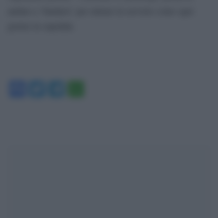
andare a ‘bardarsi’ per entrare in servizio come ogni
giorno in ospedale.
Facebook
Twitter
Telegram
WhatsApp