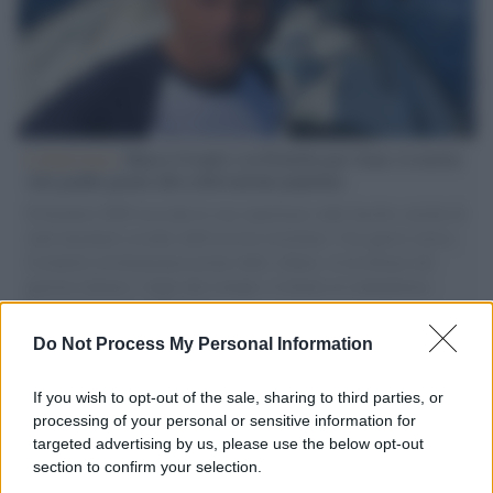
L'intervista /
Marco Croatti e la Flottilla per Gaza: le nostre
vele gonfie grazie alla sollevazione popolare
Il Senatore M5S racconta la sua esperienza sulle barche cariche di
aiuti umanitari assalite dall'esercito israeliano. Una guerra atroce,
il tentativo di disumanizzazione delle vittime, il servilismo del
governo italiano e degli altri europei, il ritorno al colonialismo.
L'importanza dei movimenti.
Do Not Process My Personal Information
Musica /
Al maestro Francesco Guccini
If you wish to opt-out of the sale, sharing to third parties, or
processing of your personal or sensitive information for
targeted advertising by us, please use the below opt-out
section to confirm your selection.
Il ricordo /
Quando Guccini raccontava le "Cronache