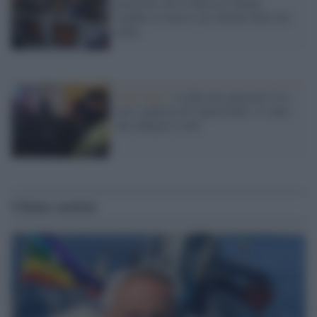
poliziotti che in Messico hanno
venduto ai narcos gli italiani finiti nel
nulla
Stati Uniti /
I selfie dei poliziotti Usa
con i golpisti di Capitol Hill: il video
che indigna il web
Ultime notizie