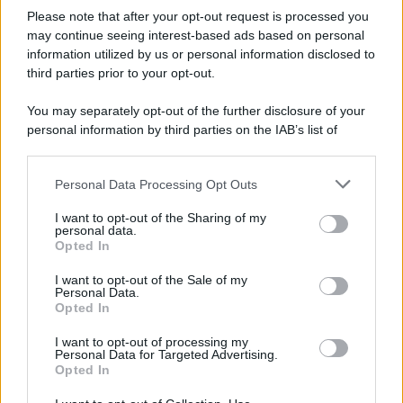
epafaniche": l'intervista all'artista che si definiva un
Please note that after your opt-out request is processed you
'narratore'
may continue seeing interest-based ads based on personal
information utilized by us or personal information disclosed to
third parties prior to your opt-out.
Lo studio /
Disinformazione russa e destra: anche la
You may separately opt-out of the further disclosure of your
macchina propagandistica di Putin dietro la crisi di Ceuta
personal information by third parties on the IAB’s list of
downstream participants.
Personal Data Processing Opt Outs
This information may also be disclosed by us to third parties
Tendenze /
Sale il numero degli acquisti online in Europa e
on the IAB’s List of Downstream Participants that may further
I want to opt-out of the Sharing of my
aumentano le vendite di articoli second hand
disclose it to other third parties.
personal data.
Opted In
Please note that this website/app uses one or more Google
services and may gather and store information including but
I want to opt-out of the Sale of my
Personal Data.
not limited to your visit or usage behaviour. You may click to
Opted In
grant or deny consent to Google and its third-party tags to
use your data for below specified purposes in below Google
I want to opt-out of processing my
consent section.
Personal Data for Targeted Advertising.
Opted In