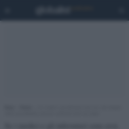
Home
>
Notizie
>
Se i medici e gli infermieri sono eroi, alle famiglie
subito una indennità come per i poliziotti morti sul campo
Se i medici e gli infermieri sono eroi,