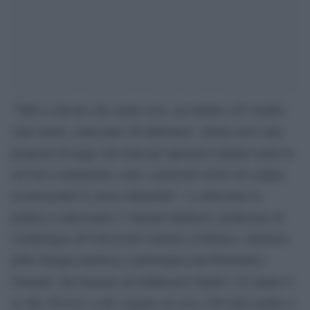
“Tutti ci dicono che siamo eroi, ma intanto 107 medici
sono morti, come pure 28 infermieri. Allora serve una
proposta di legge che tratti gli operatori sanitari morti in
servizio esattamente come i poliziotti morti sul campo,
riconoscendo le stesse indennità”. A sollecitare la
politica a intervenire è Antonio Rebuzzi, professore di
Cardiologia all’Università Cattolica di Roma e direttore
della Terapia intensiva cardiologica del Policlinico
Gemelli, che insieme all’Adnkronos Salute e al canale tv
su Sky Doctor’s Life (seguito da circa 100 mila medici e