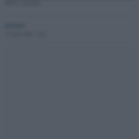
Medici e infermieri
globalist
10 Aprile 2020 - 10.21