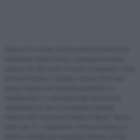
Entra nel vivo la fase conclusiva della VII edizione del
Mediterraneo Radio Festival, la prestigiosa kermesse
musicale che dallo scorso 10 marzo sta animando i centri
di Nocera Terinese e Catanzaro. Nata nel 2020 come
risposta culturale alle restrizioni pandemiche, la
manifestazione si è consolidata negli anni come un
appuntamento di rilievo nel panorama nazionale.
Promosso dal Conservatorio Statale di Musica “Saverio
Arlia” (già “P. I. Tchaikovsky”) di Nocera Terinese, il
festival si distingue per un progetto culturale e di alto