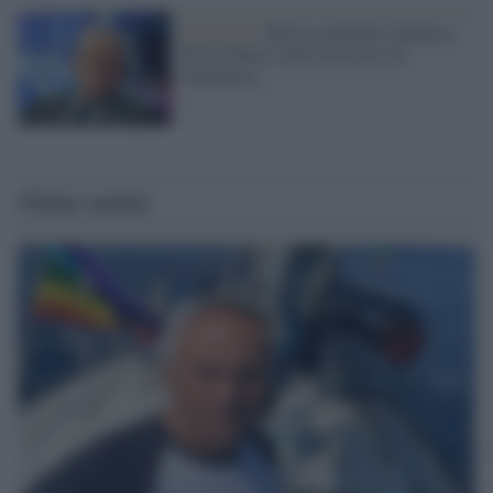
Il festival /
Musica popolare italiana e
World Music unite nel porto di
Giulianova
Ultime notizie