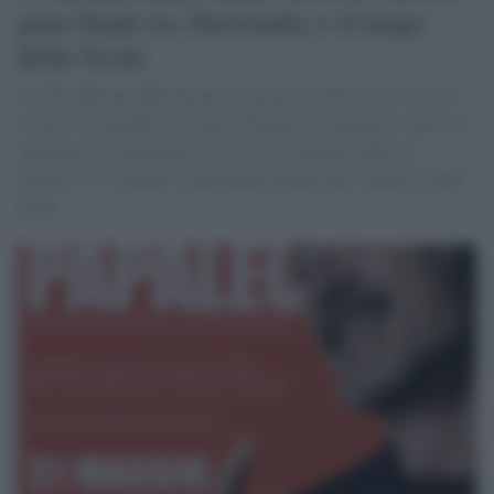
gran finale tra Stravinsky e il tango
della Scala
La VII edizione della kermesse promossa dal Conservatorio
“Arlia” si conclude tra Nocera Terinese e Catanzaro: stasera il
capolavoro di Stravinsky con la voce recitante di Rocco
Papaleo, il 21 giugno il gran finale firmato dai Cameristi della
Scala