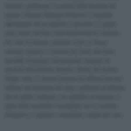
territorio, guidata per l’occasione dalla bacchetta del
maestro Vincenzo Mariozzi.Il festival si congederà
ufficialmente dal suo pubblico il prossimo 21 giugno
nella cornice del Parco della Biodiversità di Catanzaro.
Noche de Tango
Per l’atto di chiusura, intitolato
,
saliranno sul palco i Cameristi del Teatro alla Scala,
ensemble di prestigio internazionale composto da
musicisti dell’orchestra milanese. Diretto dal maestro
Filippo Arlia, il concerto proporrà un raffinato percorso
dedicato alla letteratura del tango, sigillando un’edizione
che ha saputo coniugare, con equilibrio ed eleganza, il
rigore delle esecuzioni d’accademia con la vocazione
divulgativa e l’apertura a un pubblico sempre più vasto.