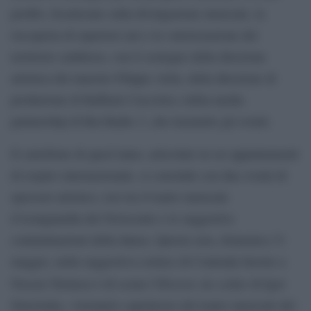
profilo, focalizzato sulla divulgazione musicale, la
riscoperta di repertori rari e la valorizzazione del
territorio calabrese, con il sostegno della direzione
artistica del maestro Filippo Arlia, della direzione di
produzione di Raffaele Cacciola e della media
partnership di Rai Radio 3, che trasmette gli eventi.
Il cartellone di quest’anno, articolato in sei appuntamenti
di respiro internazionale, si conclude con due eventi di
spessore artistico, tesi tra il teatro musicale
d’avanguardia del Novecento e le suggestive
contaminazioni della danza. Questa sera, domenica 31
maggio, nella suggestiva cornice di Contrada Savuto a
Histoire du soldat
Nocera Terinese è di scena l’
di Igor
Stravinsky, visionario capolavoro del teatro musicale del