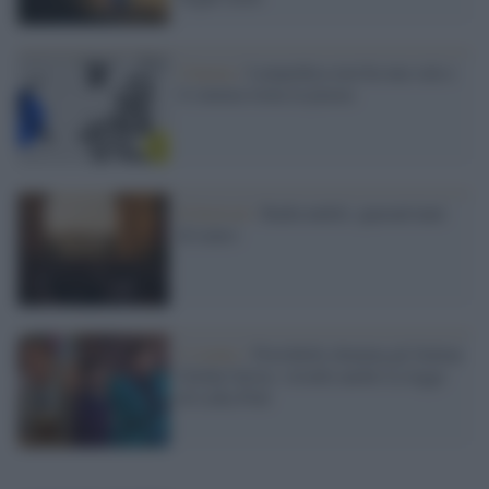
Cinema /
Lampedusa non ha una sala e
il cinema torna in piazza
Il festival /
Radicondoli, quarant'anni
di teatro
L’evento /
Portobello domina gli Italian
Global Series: trionfa anche La legge
di Lidia Poët