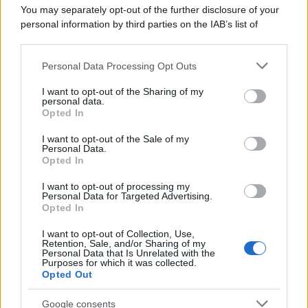
Lo studio /
Disinformazione russa e destra: anche la
You may separately opt-out of the further disclosure of your
macchina propagandistica di Putin dietro la crisi di Ceuta
personal information by third parties on the IAB’s list of
downstream participants.
Personal Data Processing Opt Outs
This information may also be disclosed by us to third parties
Tendenze /
Sale il numero degli acquisti online in Europa e
on the IAB’s List of Downstream Participants that may further
I want to opt-out of the Sharing of my
aumentano le vendite di articoli second hand
disclose it to other third parties.
personal data.
Opted In
Please note that this website/app uses one or more Google
services and may gather and store information including but
I want to opt-out of the Sale of my
Personal Data.
not limited to your visit or usage behaviour. You may click to
Opted In
grant or deny consent to Google and its third-party tags to
use your data for below specified purposes in below Google
I want to opt-out of processing my
consent section.
Personal Data for Targeted Advertising.
Opted In
I want to opt-out of Collection, Use,
Retention, Sale, and/or Sharing of my
Personal Data that Is Unrelated with the
Purposes for which it was collected.
Opted Out
Syndication
Culture
Google consents