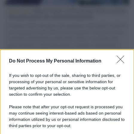
L'intervista /
Marco Croatti e la Flottilla per Gaza: le nostre
vele gonfie grazie alla sollevazione popolare
Il Senatore M5S racconta la sua esperienza sulle barche cariche di
aiuti umanitari assalite dall'esercito israeliano. Una guerra atroce,
il tentativo di disumanizzazione delle vittime, il servilismo del
governo italiano e degli altri europei, il ritorno al colonialismo.
L'importanza dei movimenti.
Do Not Process My Personal Information
Musica /
Al maestro Francesco Guccini
If you wish to opt-out of the sale, sharing to third parties, or
processing of your personal or sensitive information for
targeted advertising by us, please use the below opt-out
section to confirm your selection.
Il ricordo /
Quando Guccini raccontava le "Cronache
epafaniche": l'intervista all'artista che si definiva un
Please note that after your opt-out request is processed you
'narratore'
may continue seeing interest-based ads based on personal
information utilized by us or personal information disclosed to
third parties prior to your opt-out.