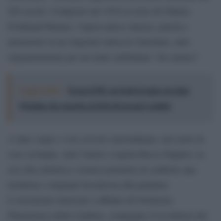
XX secolo. Composto nel 1918 su testo di Charles-
Ferdinand Ramuz, l’opera unisce musica, parola e
narrazione in un singolare intreccio faustiano, nato
originariamente per un teatro ambulante “da camera”.
Leggi anche:
Torna il Pif, un festival unico in tutta
l’Irpinia che guarda al di là dei propri confini
A dare corpo e voce al testo stravinskiano, nel ruolo di
voce recitante, sarà l’attore e regista Rocco Papaleo, la
cui cifra stilistica e ironica promette di conferire una
moderna e originale freschezza alla partitura.
L’esecuzione musicale è affidata all’Orchestra
Filarmonica della Calabria, compagine d’eccellenza del