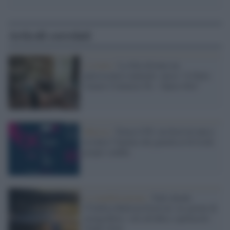
Articoli correlati
L'evento /
La Sila diventa un
palcoscenico naturale: nasce “A Farla
Amare Comincia Tu – Opera Sila”
Musica /
Torna il Pif, un festival unico
in tutta l’Irpinia che guarda al di là dei
propri confini
La manifestazione /
Todi chiude
l'Umbria Balloon Festival: tre giorni di
mongolfiere, voli all'alba e spettacolo
Night Glow