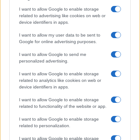
Salute
Globalist
I want to allow Google to enable storage
related to advertising like cookies on web or
Megachip
Globalscience
device identifiers in apps.
GiULia
Globalsport
I want to allow my user data to be sent to
Google for online advertising purposes.
Prima Pagina
I want to allow Google to send me
personalized advertising.
Giornale dello
Chi siamo
I want to allow Google to enable storage
Spettacolo
related to analytics like cookies on web or
Contributors
device identifiers in apps.
Wondernet
Facebook
I want to allow Google to enable storage
Giuliana Sgrena
related to functionality of the website or app.
Twitter
I want to allow Google to enable storage
Google News
related to personalization.
Mastodon
I want to allow Google to enable storage