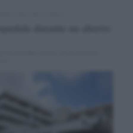
urante un aborto: aperta un’inchiesta
spedale durante un aborto:
parenti all'ospedale Cardarelli. De Luca chiede una
ttori