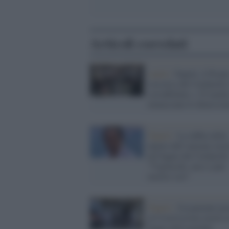
Articoli correlati
sanità /
Napoli, il Pront
soccorso del Cardarelli 
sovraffollato, i 25 medic
minacciano le dimission
Napoli /
La rabbia della
nipote dell’anziano mor
nel bagno del Cardarelli
“Vigliacchi, non si può
morire così”
Napoli /
Un paziente pos
al Covid trovato morto 
bagno dell'ospedale