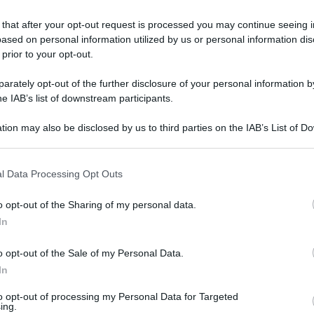
 that after your opt-out request is processed you may continue seeing i
ased on personal information utilized by us or personal information dis
 prior to your opt-out.
rately opt-out of the further disclosure of your personal information by
he IAB’s list of downstream participants.
zione di routine, come può essere la procedura
tion may also be disclosed by us to third parties on the IAB’s List of 
l’ospedale Cardarelli, dove Gabriella Cipolletta,
 that may further disclose it to other third parties.
el primo pomeriggio dopo essersi sottoposta ad
 that this website/app uses one or more Google services and may gath
l Data Processing Opt Outs
ella struttura Franco Paradiso ha fatto sapere che
including but not limited to your visit or usage behaviour. You may click 
 to Google and its third-party tags to use your data for below specifi
n’emorragia.
o opt-out of the Sharing of my personal data.
ogle consent section.
In
el reparto di ginecologia, dove è stato praticato
o opt-out of the Sale of my Personal Data.
a 20 enne, che hanno presentato un esposto alla
In
nterna – ha detto il dott. Paradiso – ma la
to opt-out of processing my Personal Data for Targeted
chiesto l’esecuzione di un’autopsia per
ing.