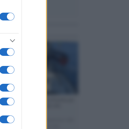
me notizie
ervista /
Marco Croatti e la Flottilla per
 le nostre vele gonfie grazie alla
vazione popolare
natore M5S racconta la sua esperienza sulle
e cariche di aiuti umanitari assalite