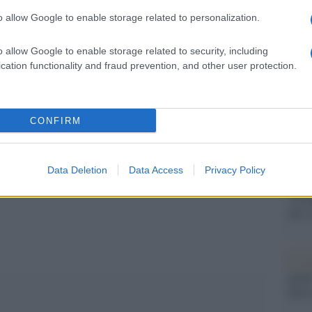
ommissione Nicole” perché istituita subito dopo
dall'e
o allow Google to enable storage related to personalization.
tentat
servil
o allow Google to enable storage related to security, including
 Cardarelli
europ
. Il presidente della Regione
cation functionality and fraud prevention, and other user protection.
dei m
eguendo personalmente la vicenda e ha chiesto
ci della struttura ospedaliera.
Musi
CONFIRM
Data Deletion
Data Access
Privacy Policy
Il ri
pp
"Cron
che s
Lo st
anche
dietr