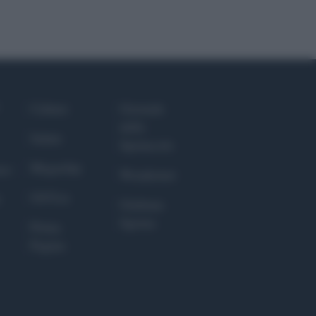
Culture
Giornale
dello
Salute
Spettacolo
Megachip
nce
Wondernet
GiULia
Giuliana
Sgrena
Prima
Pagina