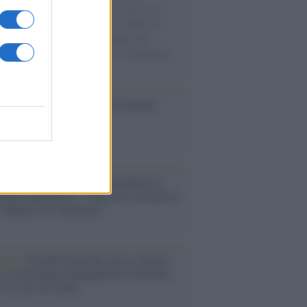
sercito israeliano. Una guerra atroce, il
ivo di disumanizzazione delle vittime, il
ismo del governo italiano e degli altri
ei, il ritorno al colonialismo. L'importanza
ovimenti.
ca /
Al maestro Francesco Guccini
cordo /
Quando Guccini raccontava le
ache epafaniche": l'intervista all'artista
i definiva un 'narratore'
udio /
Disinformazione russa e destra:
 la macchina propagandistica di Putin
o la crisi di Ceuta