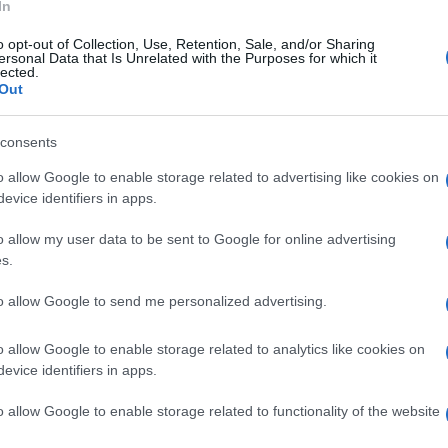
In
secuzione dell’intervento la paziente ha avuto
o opt-out of Collection, Use, Retention, Sale, and/or Sharing
 una trasfusione con quattro sacche di plasma e
ersonal Data that Is Unrelated with the Purposes for which it
lected.
r verificare l’esistenza di problemi determinati
Out
Ulti
nulla. La giovane ha avuto uno choc ipovolemico
consents
ame le procedure sembrano state corrette.
il direttore di presidio del ‘Cardarelli’ il
o allow Google to enable storage related to advertising like cookies on
evice identifiers in apps.
’effettuazione dell’autopsia”.
o allow my user data to be sent to Google for online advertising
s.
a vent’anni di carriera: a Napoli un grande evento
to allow Google to send me personalized advertising.
L'int
o allow Google to enable storage related to analytics like cookies on
Gaza:
evice identifiers in apps.
stero della Salute invierà gli ispettori per
solle
o allow Google to enable storage related to functionality of the website
azioni come queste infatti interviene una task
Il Se
barch