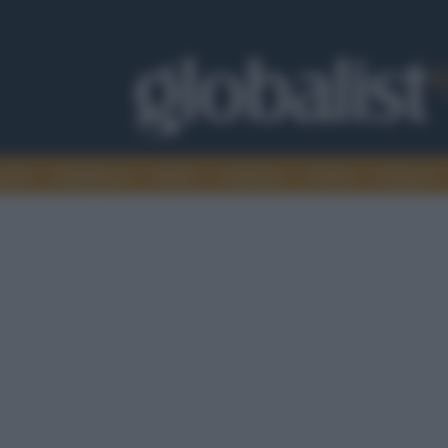
omia
Intelligence
Media
Ambiente
Cultura
Scienza