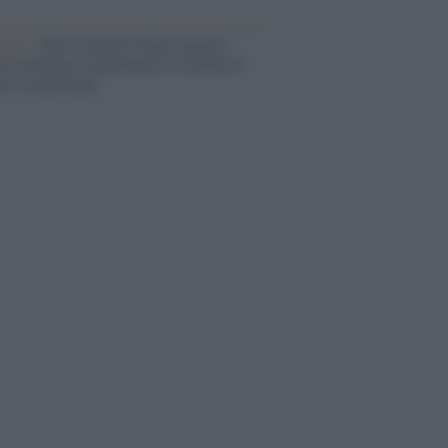
enze /
Sale il numero degli acquisti
e in Europa e aumentano le vendite di
oli second hand