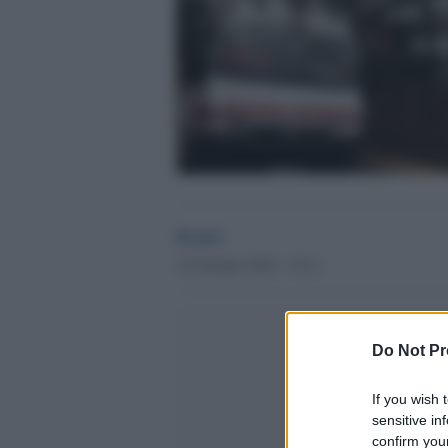
Desk2
12 Gennaio 2016 - 19.11
Do Not Pr
If you wish 
sensitive in
confirm your