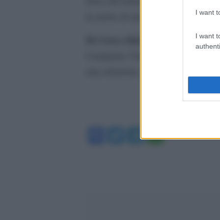
force del ministero, cosiddetta “c
I want t
la morte di una neonata in Sicilia.
I want t
De Luca chiede una relazione al
authenti
Campania Vincenzo De Luca sta s
una relazione sull’accaduto ai verti
Facebook
Twitter
Telegram
WhatsA