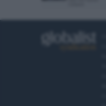
Cardarelli
Ch
Co
Fa
Tw
Go
Ma
Co
Pr