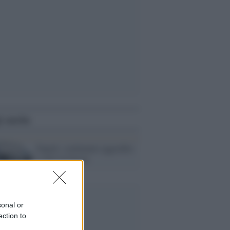
i anche
Napoli, sordomuto aggredito
a calci in faccia
sonal or
ection to