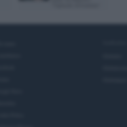
"Vigliacchi, da licenziare"
Syndication
i siamo
ntributors
Globalist
cebook
Globalscie
itter
Globalsport
ogle News
stodon
okie Policy
eferenze Privacy