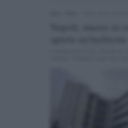
Home
>
Notizie
>
Napoli, muore in ospedale d
Napoli, muore in o
aperta un'inchiesta
La ragazza aveva 20 anni. Tensioni con i 
relazione e il Ministero invierà degli ispe