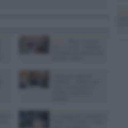
Tend
onlin
artic
o
Napoli /
Muore 22 giorni
è
dopo il vaccino: i familiari
i
presentano una denuncia per
i
omicidio colposo
L'autore del video del
to
Cardarelli: "Chiedo scusa,
:
volevo solo mostrare la
terribile situazione in
ospedale"
itivo
La vergogna del Cardarelli di
in un
Napoli, 249 medici si danno
malati. De Magistris: