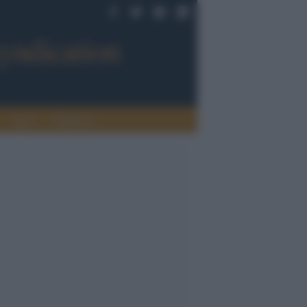
Sport
Tendenze